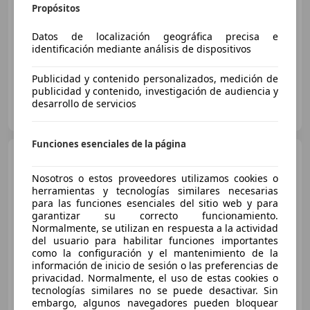
Propósitos
Sin
comparación
02/2016
185.000 km
Gasolina
75 kW (102 CV)
Datos de localización geográfica precisa e
identificación mediante análisis de dispositivos
Publicidad y contenido personalizados, medición de
publicidad y contenido, investigación de audiencia y
Particular
desarrollo de servicios
ES-39009 Santander
Guar
Funciones esenciales de la página
MINI Cooper
Mini Cooper
Cooper
Nosotros o estos proveedores utilizamos cookies o
herramientas y tecnologías similares necesarias
para las funciones esenciales del sitio web y para
garantizar su correcto funcionamiento.
€ 5.000
Normalmente, se utilizan en respuesta a la actividad
del usuario para habilitar funciones importantes
Súper
oferta
como la configuración y el mantenimiento de la
información de inicio de sesión o las preferencias de
08/2010
174.000 km
Gasolina
90 kW (122 CV)
privacidad. Normalmente, el uso de estas cookies o
tecnologías similares no se puede desactivar. Sin
embargo, algunos navegadores pueden bloquear