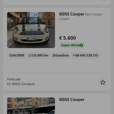
MINI Cooper
Mini Cooper
Cooper
€ 5.600
Súper
oferta
04/2009
125.000 km
Gasolina
88 kW (120 CV)
Particular
ES-50002 Zaragoza
Guar
MINI Cooper