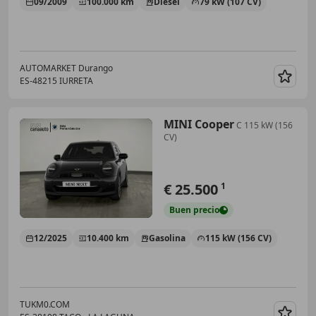
09/2009
100.000 km
Diésel
79 kW (107 CV)
AUTOMARKET Durango
ES-48215 IURRETA
Guar
MINI Cooper
C 115 kW (156
CV)
€ 25.500
1
Buen
precio
12/2025
10.400 km
Gasolina
115 kW (156 CV)
TUKM0.COM