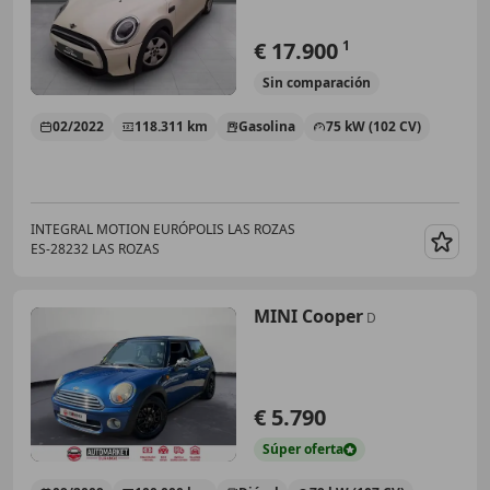
€ 17.900
1
Sin
comparación
02/2022
118.311 km
Gasolina
75 kW (102 CV)
INTEGRAL MOTION EURÓPOLIS LAS ROZAS
ES-28232 LAS ROZAS
Guar
MINI Cooper
D
€ 5.790
Súper
oferta