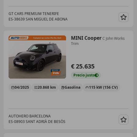
GT CARS PREMIUM TENERIFE
ES-38639 SAN MIGUEL DE ABONA
Guar
MINI Cooper
C John Works
Trim
€ 25.635
Precio
justo
04/2025
20.868 km
Gasolina
115 kW (156 CV)
AUTOHERO BARCELONA
ES-08903 SANT ADRIÀ DE BESÒS
Guar