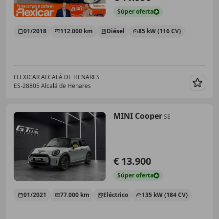
Súper
oferta
01/2018
112.000 km
Diésel
85 kW (116 CV)
FLEXICAR ALCALÁ DE HENARES
ES-28805 Alcalá de Henares
Guar
MINI Cooper
SE
€ 13.900
Súper
oferta
01/2021
77.000 km
Eléctrico
135 kW (184 CV)