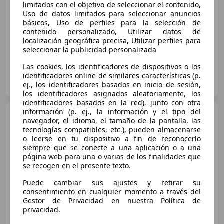
limitados con el objetivo de seleccionar el contenido,
Sin
comparación
Uso de datos limitados para seleccionar anuncios
básicos, Uso de perfiles para la selección de
01/2017
53.000 km
Diésel
85 kW (116 CV)
contenido personalizado, Utilizar datos de
localización geográfica precisa, Utilizar perfiles para
seleccionar la publicidad personalizada
Las cookies, los identificadores de dispositivos o los
Particular
identificadores online de similares características (p.
ES-03550 alicante
ej., los identificadores basados en inicio de sesión,
Guar
los identificadores asignados aleatoriamente, los
identificadores basados en la red), junto con otra
información (p. ej., la información y el tipo del
MINI One
navegador, el idioma, el tamaño de la pantalla, las
tecnologías compatibles, etc.), pueden almacenarse
o leerse en tu dispositivo a fin de reconocerlo
siempre que se conecte a una aplicación o a una
página web para una o varias de los finalidades que
se recogen en el presente texto.
Puede cambiar sus ajustes y retirar su
consentimiento en cualquier momento a través del
Gestor de Privacidad en nuestra Política de
privacidad.
€ 4.800