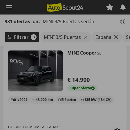
Saltar
al
contenido
931 ofertas
para MINI 3/5 Puertas sedán
principal
Filtrar
MINI 3/5 Puertas
España
S
3
MINI Cooper
SE
€ 14.900
Súper
oferta
01/2021
43.000 km
Eléctrico
135 kW (184 CV)
GT CARS PREMIUM LAS PALMAS