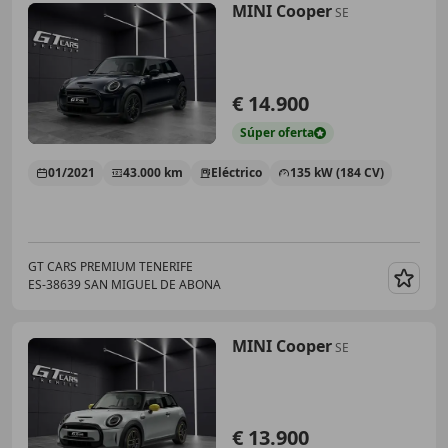
MINI Cooper
SE
€ 14.900
Súper
oferta
01/2021
43.000 km
Eléctrico
135 kW (184 CV)
GT CARS PREMIUM TENERIFE
ES-38639 SAN MIGUEL DE ABONA
Guar
MINI Cooper
SE
€ 13.900