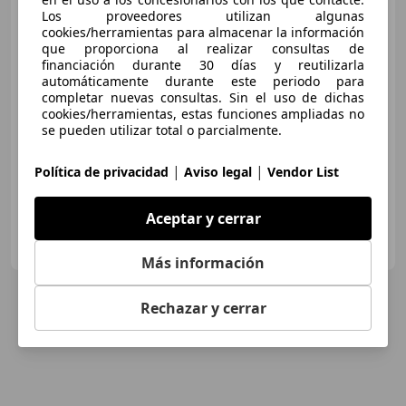
Los proveedores utilizan algunas
cookies/herramientas para almacenar la información
que proporciona al realizar consultas de
financiación durante 30 días y reutilizarla
€ 4.800
automáticamente durante este periodo para
completar nuevas consultas. Sin el uso de dichas
Sin
comparación
cookies/herramientas, estas funciones ampliadas no
se pueden utilizar total o parcialmente.
02/2010
166.000 km
Gasolina
88 kW (120 CV)
|
|
Política de privacidad
Aviso legal
Vendor List
Aceptar y cerrar
Clidrive Group
ES-28006 MADRID
Guar
Más información
Rechazar y cerrar