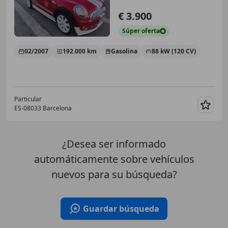
€ 3.900
Súper
oferta
02/2007
192.000 km
Gasolina
88 kW (120 CV)
Particular
ES-08033 Barcelona
Guar
¿Desea ser informado
automáticamente sobre vehículos
nuevos para su búsqueda?
Guardar búsqueda