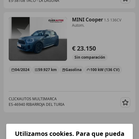
ES-38108 TACO - LA LAGUNA
Guar
MINI Cooper
1.5 136CV
Autom.
€ 23.150
Sin
comparación
04/2024
59.927 km
Gasolina
100 kW (136 CV)
CLICKAUTOS MULTIMARCA
ES-46940 RIBARROJA DEL TURIA
Guar
Utilizamos cookies. Para que pueda