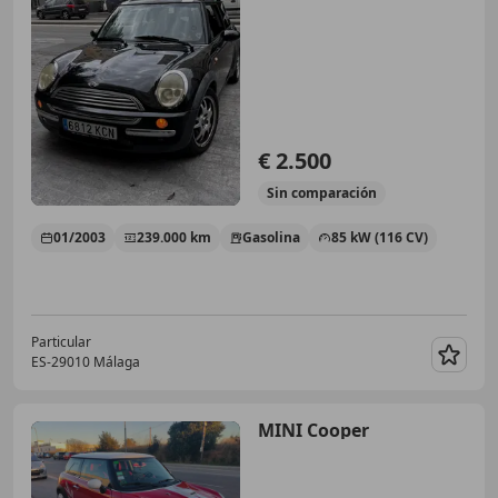
€ 2.500
Sin
comparación
01/2003
239.000 km
Gasolina
85 kW (116 CV)
Particular
ES-29010 Málaga
Guar
MINI Cooper