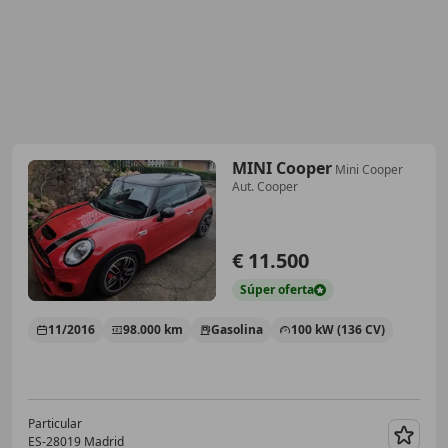
MINI Cooper
Mini Cooper
Aut. Cooper
€ 11.500
Súper
oferta
11/2016
98.000 km
Gasolina
100 kW (136 CV)
Particular
ES-28019 Madrid
Guar