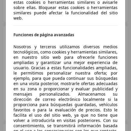
estas cookies o herramientas similares o avisarle
sobre ellas. Bloquear estas cookies o herramientas
Particular
similares puede afectar la funcionalidad del sitio
ES-36700 Tui
Guar
web.
MINI Cooper
Mini Cooper
Funciones de página avanzadas
Aut. Cooper
Nosotros y terceros utilizamos diversos medios
tecnológicos, como cookies y herramientas similares,
en nuestro sitio web para ofrecerle funciones
€ 9.000
ampliadas y garantizar una mejor experiencia de
usuario. Gracias a estas funcionalidades ampliadas,
Sin
comparación
le permitimos personalizar nuestra oferta; por
ejemplo, para que pueda continuar sus búsquedas
05/2015
129.000 km
Gasolina
120 kW (163 CV)
en una visita posterior, mostrarle ofertas adecuadas
en su zona o proporcionar y evaluar publicidad y
mensajes personalizados. Almacenamos su
dirección de correo electrónico localmente si la
proporciona para búsquedas guardadas, vehículos
Particular
favoritos o para la evaluación de precios. Esto le
ES-08172 Sant Cugat del Vallès
Guar
facilita el uso del sitio web, ya que no tiene que
volver a introducirla en visitas posteriores. Con su
consentimiento, se transmitirá información basada
MINI Cooper
en el uso a los concesionarios con los que contacte.