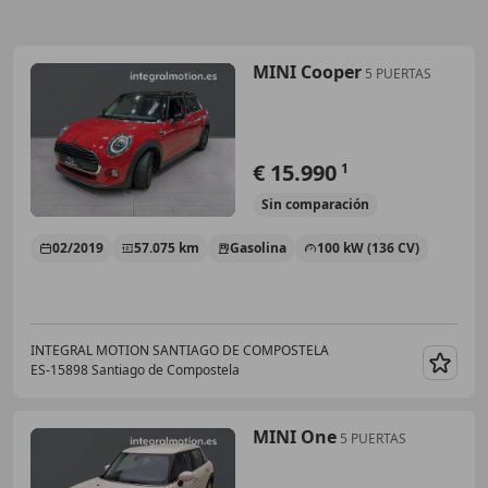
MINI Cooper
5 PUERTAS
€ 15.990
1
Sin
comparación
02/2019
57.075 km
Gasolina
100 kW (136 CV)
INTEGRAL MOTION SANTIAGO DE COMPOSTELA
ES-15898 Santiago de Compostela
Guar
MINI One
5 PUERTAS