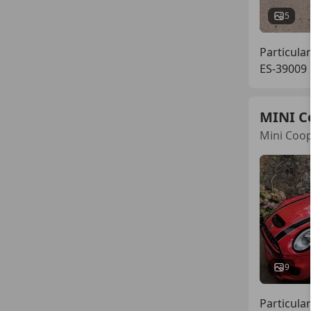
5
Particular
ES-39009
MINI C
Mini Coop
9
Particular