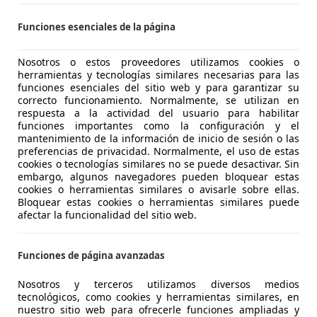
02/2016
185.000 km
Ga
Funciones esenciales de la página
Nosotros o estos proveedores utilizamos cookies o
 Santander
herramientas y tecnologías similares necesarias para las
funciones esenciales del sitio web y para garantizar su
correcto funcionamiento. Normalmente, se utilizan en
respuesta a la actividad del usuario para habilitar
ooper
funciones importantes como la configuración y el
er Aut. Cooper
mantenimiento de la información de inicio de sesión o las
preferencias de privacidad. Normalmente, el uso de estas
€ 11.500
cookies o tecnologías similares no se puede desactivar. Sin
Súper
oferta
embargo, algunos navegadores pueden bloquear estas
cookies o herramientas similares o avisarle sobre ellas.
Bloquear estas cookies o herramientas similares puede
afectar la funcionalidad del sitio web.
Funciones de página avanzadas
11/2016
98.000 km
Gas
Nosotros y terceros utilizamos diversos medios
tecnológicos, como cookies y herramientas similares, en
nuestro sitio web para ofrecerle funciones ampliadas y