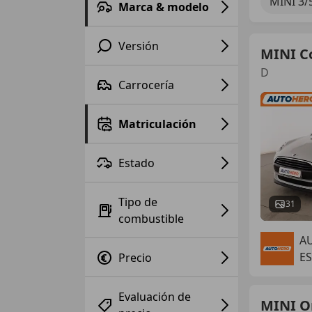
MINI 3/
Marca & modelo
Versión
MINI C
D
Carrocería
Matriculación
Estado
Tipo de
31
combustible
A
ES
Precio
Evaluación de
MINI O