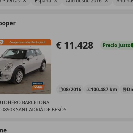
5 Puertas
España
Año desde 2016
Año ha
ooper
€ 11.428
Precio
justo
08/2016
100.487 km
Di
UTOHERO BARCELONA
-08903 SANT ADRIÀ DE BESÒS
ne