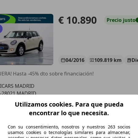
€ 10.890
Precio
justo
04/2016
109.819 km
Di
ERA! Hasta -45% dto sobre financiación!
LICARS MADRID
S-28021 MADRID
Utilizamos cookies. Para que pueda
encontrar lo que necesita.
ooper SD
€ 12.900
Con su consentimiento, nosotros y nuestros 263 socios
Sin
compara
usamos cookies o tecnologías similares para almacenar,
acceder y procesar datos personales, como sus visitas a