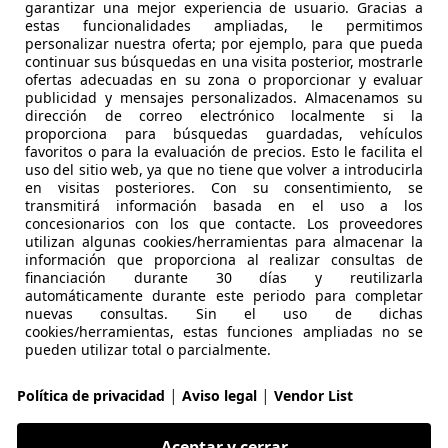
garantizar una mejor experiencia de usuario. Gracias a
 Madrid
estas funcionalidades ampliadas, le permitimos
personalizar nuestra oferta; por ejemplo, para que pueda
continuar sus búsquedas en una visita posterior, mostrarle
ooper
ofertas adecuadas en su zona o proporcionar y evaluar
publicidad y mensajes personalizados. Almacenamos su
dirección de correo electrónico localmente si la
€ 8.200
Sin
comparaci
proporciona para búsquedas guardadas, vehículos
favoritos o para la evaluación de precios. Esto le facilita el
uso del sitio web, ya que no tiene que volver a introducirla
en visitas posteriores. Con su consentimiento, se
transmitirá información basada en el uso a los
concesionarios con los que contacte. Los proveedores
utilizan algunas cookies/herramientas para almacenar la
información que proporciona al realizar consultas de
financiación durante 30 días y reutilizarla
automáticamente durante este periodo para completar
nuevas consultas. Sin el uso de dichas
cookies/herramientas, estas funciones ampliadas no se
08/2016
102.400 km
Ga
pueden utilizar total o parcialmente.
ER MMK
|
|
Política de privacidad
Aviso legal
Vendor List
 FINESTRAT
Aceptar y cerrar