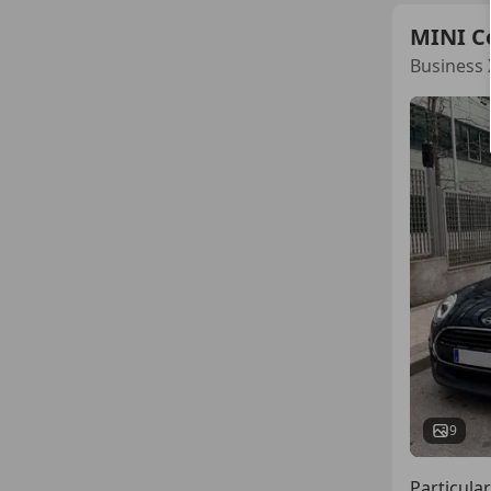
MINI C
Business 
9
Particular