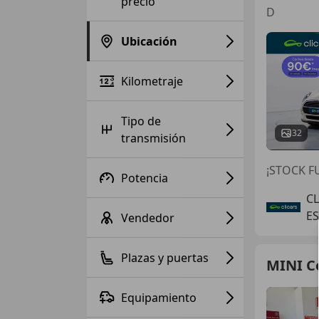
precio
D
Ubicación
Kilometraje
Tipo de
32
transmisión
¡STOCK FU
Potencia
C
E
Vendedor
Plazas y puertas
MINI C
Equipamiento