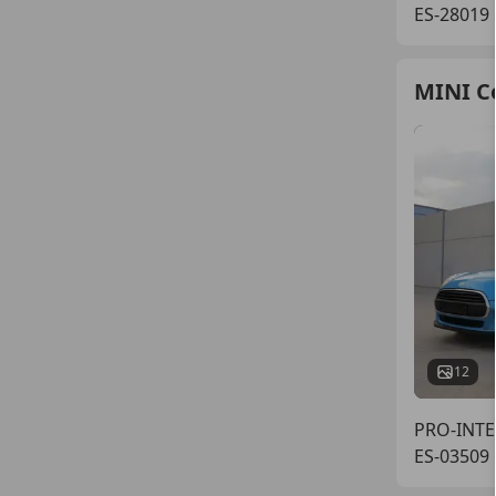
ES-28019
MINI C
12
PRO-INT
ES-03509