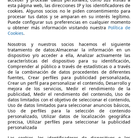
esta página web, las direcciones IP y los identificadores de
cookies. Algunos socios no le piden consentimiento para
procesar tus datos y se amparan en su interés legítimo.
Puede configurar sus preferencias en cualquier momento
u obtener más información visitando nuestra
Política de
Cookies
.
06/2016
196.000 km
Di
Nosotros y nuestros socios hacemos el siguiente
tratamiento de datos:Almacenar la información en un
 ABS, Llantas de aleación, Baca
dispositivo y/o acceder a ella, Analizar activamente las
características del dispositivo para su identificación,
UTOMÓVILES MARTÍNEZ
Comprender al público a través de estadísticas o a través
-41440 LORA DEL RIO
de la combinación de datos procedentes de diferentes
fuentes, Crear perfiles para publicidad personalizada,
Crear un perfil para personalizar el contenido, Desarrollo y
mejora de los servicios, Medir el rendimiento de la
publicidad, Medir el rendimiento del contenido, Uso de
datos limitados con el objetivo de seleccionar el contenido,
Uso de datos limitados para seleccionar anuncios básicos,
Uso de perfiles para la selección de contenido
personalizado, Utilizar datos de localización geográfica
precisa, Utilizar perfiles para seleccionar la publicidad
personalizada
Las cookies, los identificadores de dispositivos o los