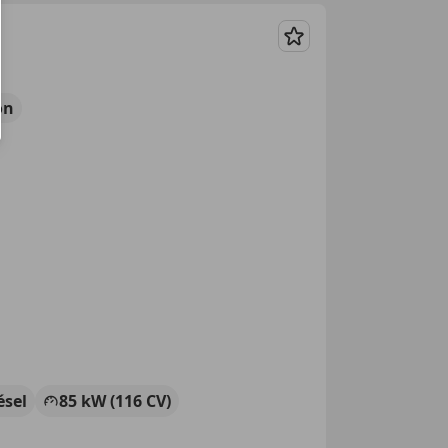
Guardar
ón
ésel
85 kW (116 CV)