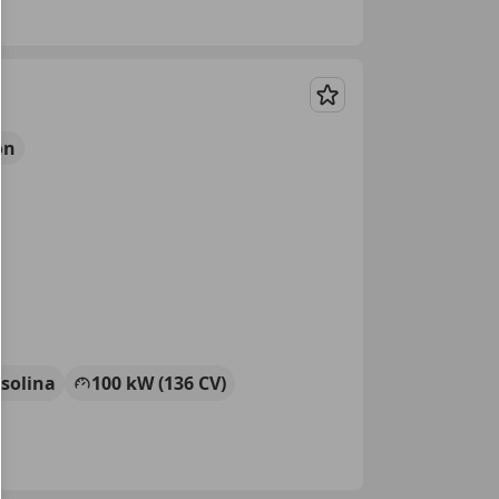
Guardar
ón
solina
100 kW (136 CV)