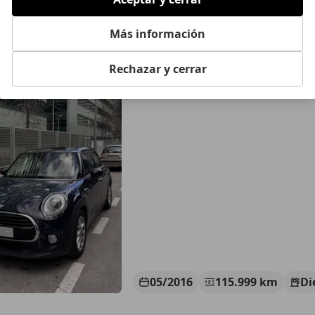
ooper D
Más información
XL
€ 9.999
Rechazar y cerrar
Sin
comparaci
05/2016
115.999 km
Di