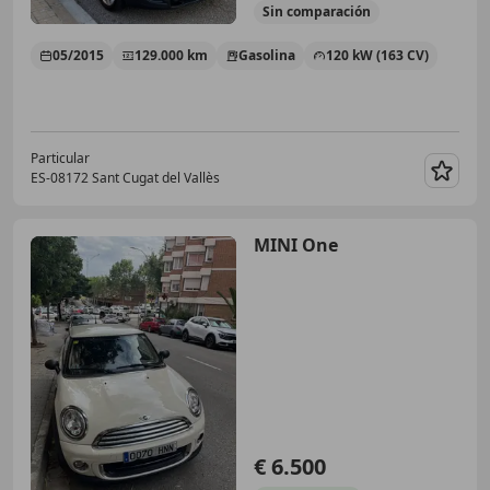
Sin
comparación
05/2015
129.000 km
Gasolina
120 kW (163 CV)
Particular
ES-08172 Sant Cugat del Vallès
Guar
MINI One
€ 6.500