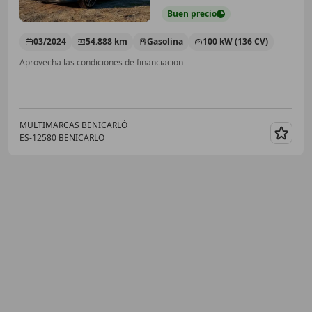
Buen
precio
03/2024
54.888 km
Gasolina
100 kW (136 CV)
Aprovecha las condiciones de financiacion
MULTIMARCAS BENICARLÓ
ES-12580 BENICARLO
Guar