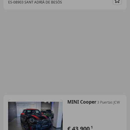
ES-08903 SANT ADRIÀ DE BESÒS
Guar
MINI Cooper
3 Puertas JCW
€ 43.900
1