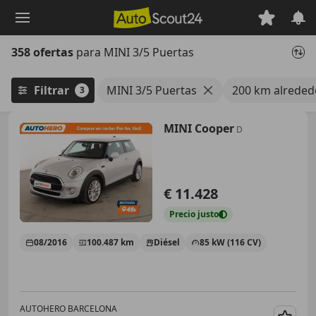
Saltar
al
contenido
358 ofertas
para MINI 3/5 Puertas
principal
Filtrar
MINI 3/5 Puertas
200 km alreded
3
MINI Cooper
D
€ 11.428
Precio
justo
08/2016
100.487 km
Diésel
85 kW (116 CV)
AUTOHERO BARCELONA