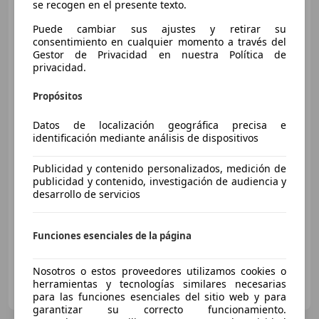
se recogen en el presente texto.
Puede cambiar sus ajustes y retirar su
consentimiento en cualquier momento a través del
Gestor de Privacidad en nuestra Política de
privacidad.
Propósitos
Datos de localización geográfica precisa e
identificación mediante análisis de dispositivos
€ 3.600
Publicidad y contenido personalizados, medición de
publicidad y contenido, investigación de audiencia y
Sin
comparación
desarrollo de servicios
07/2008
188.000 km
Diésel
80 kW (109 CV)
Funciones esenciales de la página
Nosotros o estos proveedores utilizamos cookies o
Particular
herramientas y tecnologías similares necesarias
ES-08018 Barcelona
Guar
para las funciones esenciales del sitio web y para
garantizar su correcto funcionamiento.