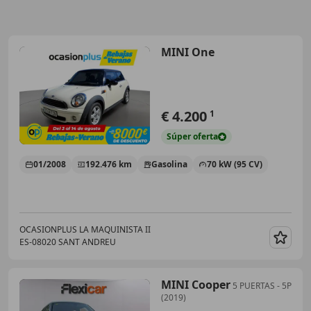
MINI One
€ 4.200
1
Súper
oferta
01/2008
192.476 km
Gasolina
70 kW (95 CV)
OCASIONPLUS LA MAQUINISTA II
ES-08020 SANT ANDREU
Guar
MINI Cooper
5 PUERTAS - 5P
(2019)