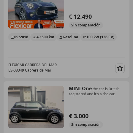
€ 12.490
Sin
comparación
09/2018
49.500 km
Gasolina
100 kW (136 CV)
FLEXICAR CABRERA DEL MAR
ES-08349 Cabrera de Mar
Guar
MINI One
the car is British
registered and it's a rhd car.
€ 3.000
Sin
comparación