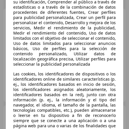
su identificación, Comprender al público a través de
estadísticas o a través de la combinación de datos
procedentes de diferentes fuentes, Crear perfiles
MINI Cooper
Mini Cooper
para publicidad personalizada, Crear un perfil para
Aut. Cooper
personalizar el contenido, Desarrollo y mejora de los
servicios, Medir el rendimiento de la publicidad,
Medir el rendimiento del contenido, Uso de datos
limitados con el objetivo de seleccionar el contenido,
€ 6.990
Uso de datos limitados para seleccionar anuncios
básicos, Uso de perfiles para la selección de
Súper
oferta
contenido personalizado, Utilizar datos de
localización geográfica precisa, Utilizar perfiles para
01/2011
166.100 km
Gasolina
88 kW (120 CV)
seleccionar la publicidad personalizada
Las cookies, los identificadores de dispositivos o los
identificadores online de similares características (p.
ej., los identificadores basados en inicio de sesión,
los identificadores asignados aleatoriamente, los
Particular
identificadores basados en la red), junto con otra
ES-08001 Barcelona
Guar
información (p. ej., la información y el tipo del
navegador, el idioma, el tamaño de la pantalla, las
tecnologías compatibles, etc.), pueden almacenarse
MINI Cooper D
o leerse en tu dispositivo a fin de reconocerlo
siempre que se conecte a una aplicación o a una
página web para una o varias de los finalidades que