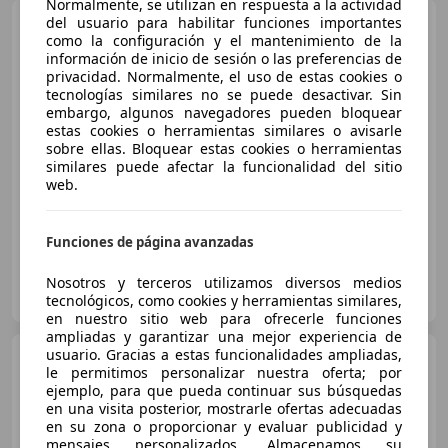
Normalmente, se utilizan en respuesta a la actividad
MINI Cooper
del usuario para habilitar funciones importantes
como la configuración y el mantenimiento de la
información de inicio de sesión o las preferencias de
privacidad. Normalmente, el uso de estas cookies o
tecnologías similares no se puede desactivar. Sin
€ 5.000
embargo, algunos navegadores pueden bloquear
estas cookies o herramientas similares o avisarle
Sin
comparación
sobre ellas. Bloquear estas cookies o herramientas
similares puede afectar la funcionalidad del sitio
web.
01/2012
128.065 km
Gasolina
90 kW (122 CV)
Funciones de página avanzadas
Particular
Nosotros y terceros utilizamos diversos medios
ES-08720 La Vila
Guar
tecnológicos, como cookies y herramientas similares,
en nuestro sitio web para ofrecerle funciones
ampliadas y garantizar una mejor experiencia de
usuario. Gracias a estas funcionalidades ampliadas,
MINI Cooper D
le permitimos personalizar nuestra oferta; por
ejemplo, para que pueda continuar sus búsquedas
en una visita posterior, mostrarle ofertas adecuadas
en su zona o proporcionar y evaluar publicidad y
mensajes personalizados. Almacenamos su