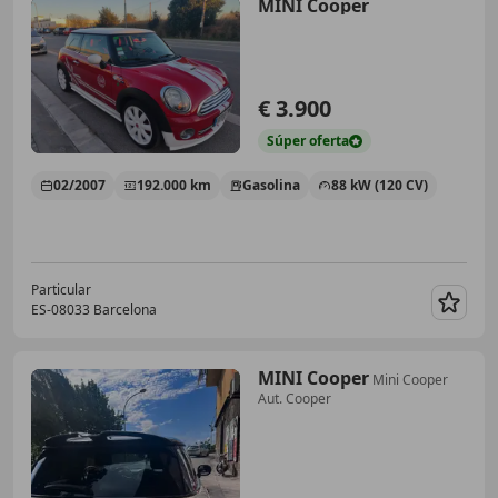
MINI Cooper
€ 3.900
Súper
oferta
02/2007
192.000 km
Gasolina
88 kW (120 CV)
Particular
ES-08033 Barcelona
Guar
MINI Cooper
Mini Cooper
Aut. Cooper