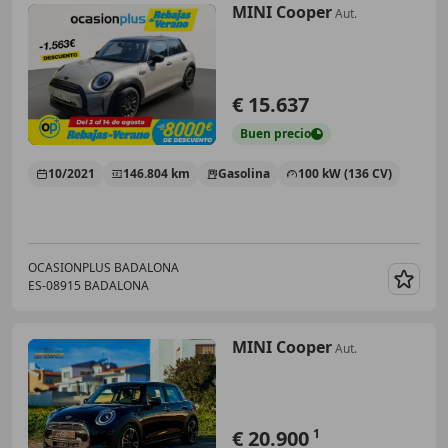
MINI Cooper
Aut.
€ 15.637
Buen
precio
10/2021
146.804 km
Gasolina
100 kW (136 CV)
OCASIONPLUS BADALONA
ES-08915 BADALONA
Guar
MINI Cooper
Aut.
€ 20.900
1