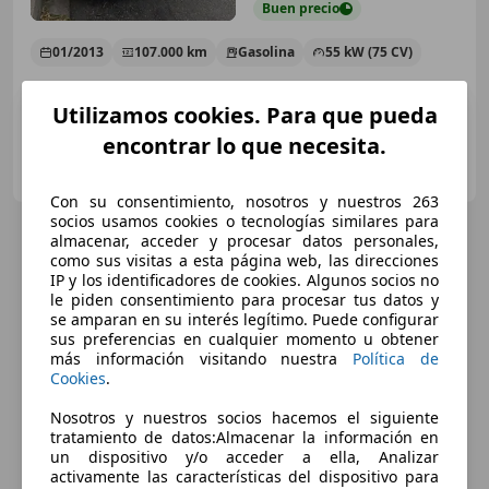
Buen
precio
01/2013
107.000 km
Gasolina
55 kW (75 CV)
Utilizamos cookies. Para que pueda
encontrar lo que necesita.
Particular
ES-08202 Sabadell
Guar
Con su consentimiento, nosotros y nuestros 263
socios usamos cookies o tecnologías similares para
almacenar, acceder y procesar datos personales,
como sus visitas a esta página web, las direcciones
IP y los identificadores de cookies. Algunos socios no
le piden consentimiento para procesar tus datos y
se amparan en su interés legítimo. Puede configurar
sus preferencias en cualquier momento u obtener
más información visitando nuestra
Política de
Cookies
.
Nosotros y nuestros socios hacemos el siguiente
tratamiento de datos:Almacenar la información en
un dispositivo y/o acceder a ella, Analizar
activamente las características del dispositivo para