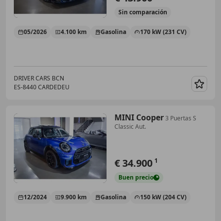
Sin
comparación
05/2026
4.100 km
Gasolina
170 kW (231 CV)
DRIVER CARS BCN
ES-8440 CARDEDEU
Guar
MINI Cooper
3 Puertas S
Classic Aut.
€ 34.900
1
Buen
precio
12/2024
9.900 km
Gasolina
150 kW (204 CV)