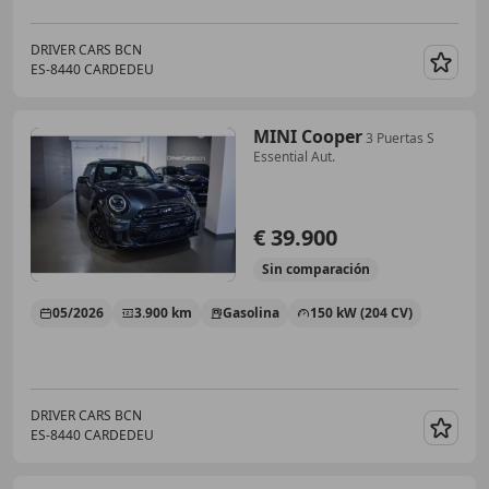
DRIVER CARS BCN
ES-8440 CARDEDEU
Guar
MINI Cooper
3 Puertas S
Essential Aut.
€ 39.900
Sin
comparación
05/2026
3.900 km
Gasolina
150 kW (204 CV)
DRIVER CARS BCN
ES-8440 CARDEDEU
Guar