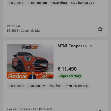
09/2013
151.300 km
Gasolina
72 kW (98 CV)
Particular
ES-25631 Castell de Mur
Guar
MINI Cooper
ONE D
€ 11.490
Súper
oferta
05/2019
50.000 km
Diésel
70 kW (95 CV)
Flexicar Terrassa - Can Parellada