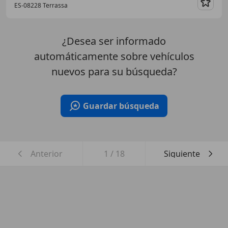
ES-08228 Terrassa
Guar
¿Desea ser informado
automáticamente sobre vehículos
nuevos para su búsqueda?
Guardar búsqueda
Anterior
1
/
18
Siguiente