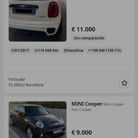
€ 11.000
Sin
comparación
01/2017
115.000 km
Gasolina
100 kW (136 CV)
Particular
ES-08032 Barcelona
Guar
MINI Cooper
Mini Cooper
Aut. Cooper
€ 9.000