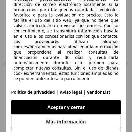
€ 9.618
dirección de correo electrónico localmente si la
proporciona para búsquedas guardadas, vehículos
Súper
oferta
favoritos o para la evaluación de precios. Esto le
facilita el uso del sitio web, ya que no tiene que
05/2015
149.712 km
Diésel
81 kW (110 CV)
volver a introducirla en visitas posteriores. Con su
consentimiento, se transmitirá información basada
en el uso a los concesionarios con los que contacte.
Los proveedores utilizan algunas
cookies/herramientas para almacenar la información
AUTOHERO BARCELONA
que proporciona al realizar consultas de
ES-08903 SANT ADRIÀ DE BESÒS
Guar
financiación durante 30 días y reutilizarla
automáticamente durante este periodo para
completar nuevas consultas. Sin el uso de dichas
MINI One
Mini One One
cookies/herramientas, estas funciones ampliadas no
se pueden utilizar total o parcialmente.
|
|
Política de privacidad
Aviso legal
Vendor List
Aceptar y cerrar
Más información
€ 5.350
1