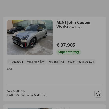
MINI John Cooper
Works
ALL4 Aut.
€ 37.905
Súper
oferta
06/2024
33.487 km
Gasolina
221 kW (300 CV)
4WD
AVV MOTORS
ES-07009 Palma de Mallorca
Guar