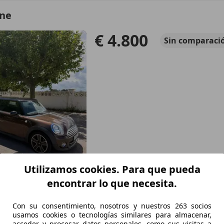
ne
€ 4.800
Sin
comparaci
Utilizamos cookies. Para que pueda
encontrar lo que necesita.
02/2016
185.000 km
Ga
Con su consentimiento, nosotros y nuestros 263 socios
usamos cookies o tecnologías similares para almacenar,
 Santander
acceder y procesar datos personales, como sus visitas a