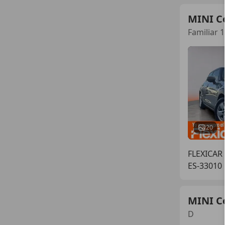
MINI C
Familiar 
20
FLEXICAR
ES-33010
MINI C
D