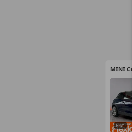
MINI C
31