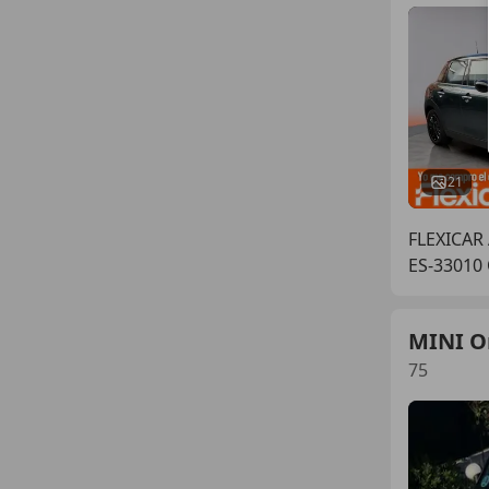
21
FLEXICAR
ES-33010
MINI O
75