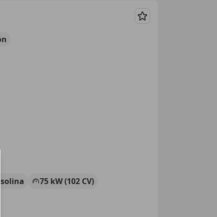
Guardar
ón
solina
75 kW (102 CV)