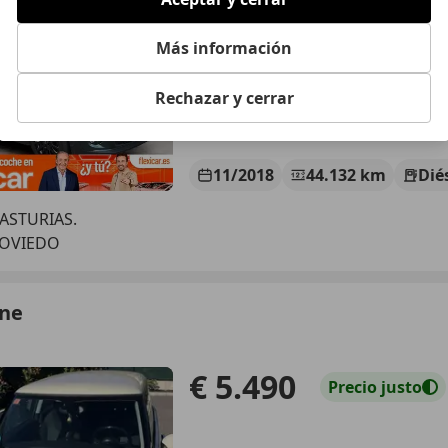
€ 13.990
Súper
oferta
Más información
Rechazar y cerrar
11/2018
44.132 km
Dié
 ASTURIAS.
 OVIEDO
ne
€ 5.490
Precio
justo