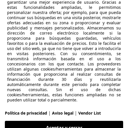
garantizar una mejor experiencia de usuario. Gracias a
estas funcionalidades ampliadas, le permitimos
ooper
personalizar nuestra oferta; por ejemplo, para que pueda
continuar sus búsquedas en una visita posterior, mostrarle
136cv Automático de 5 Puertas
ofertas adecuadas en su zona o proporcionar y evaluar
publicidad y mensajes personalizados. Almacenamos su
€ 16.770
Súper
oferta
dirección de correo electrónico localmente si la
proporciona para búsquedas guardadas, vehículos
favoritos o para la evaluación de precios. Esto le facilita el
uso del sitio web, ya que no tiene que volver a introducirla
en visitas posteriores. Con su consentimiento, se
transmitirá información basada en el uso a los
concesionarios con los que contacte. Los proveedores
utilizan algunas cookies/herramientas para almacenar la
información que proporciona al realizar consultas de
10/2022
41.217 km
Gas
financiación durante 30 días y reutilizarla
automáticamente durante este periodo para completar
 ASTURIAS.
nuevas consultas. Sin el uso de dichas
 OVIEDO
cookies/herramientas, estas funciones ampliadas no se
pueden utilizar total o parcialmente.
|
|
ooper
Política de privacidad
Aviso legal
Vendor List
Aceptar y cerrar