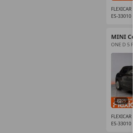
FLEXICAR
ES-33010
MINI C
ONE D 5 
25
FLEXICAR
ES-33010