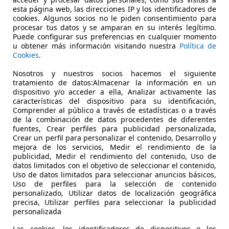
esta página web, las direcciones IP y los identificadores de
cookies. Algunos socios no le piden consentimiento para
procesar tus datos y se amparan en su interés legítimo.
ne
Puede configurar sus preferencias en cualquier momento
u obtener más información visitando nuestra
Política de
€ 5.490
Cookies
.
Buen
precio
Nosotros y nuestros socios hacemos el siguiente
tratamiento de datos:Almacenar la información en un
dispositivo y/o acceder a ella, Analizar activamente las
características del dispositivo para su identificación,
Comprender al público a través de estadísticas o a través
de la combinación de datos procedentes de diferentes
fuentes, Crear perfiles para publicidad personalizada,
07/2009
111.850 km
Ga
Crear un perfil para personalizar el contenido, Desarrollo y
mejora de los servicios, Medir el rendimiento de la
publicidad, Medir el rendimiento del contenido, Uso de
datos limitados con el objetivo de seleccionar el contenido,
 Oviedo
Uso de datos limitados para seleccionar anuncios básicos,
Uso de perfiles para la selección de contenido
personalizado, Utilizar datos de localización geográfica
precisa, Utilizar perfiles para seleccionar la publicidad
personalizada
Las cookies, los identificadores de dispositivos o los