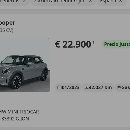
5 Puertas
200 km alrededor Gijón
España
ooper
36 CV)
€ 22.900
1
Precio
just
01/2023
42.027 km
Gas
MW MINI TRIOCAR
-33392 GIJON