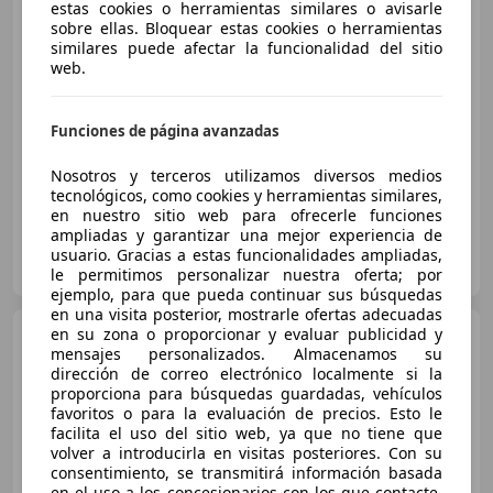
estas cookies o herramientas similares o avisarle
sobre ellas. Bloquear estas cookies o herramientas
similares puede afectar la funcionalidad del sitio
€ 13.490
web.
Súper
oferta
Funciones de página avanzadas
01/2022
72.891 km
Gasolina
81 kW (110 CV)
Nosotros y terceros utilizamos diversos medios
tecnológicos, como cookies y herramientas similares,
en nuestro sitio web para ofrecerle funciones
ampliadas y garantizar una mejor experiencia de
FLEXICAR ASTURIAS.
usuario. Gracias a estas funcionalidades ampliadas,
ES-33010 OVIEDO
Guar
le permitimos personalizar nuestra oferta; por
ejemplo, para que pueda continuar sus búsquedas
en una visita posterior, mostrarle ofertas adecuadas
Hyundai i30
en su zona o proporcionar y evaluar publicidad y
1.6CRDi Go 95
mensajes personalizados. Almacenamos su
dirección de correo electrónico localmente si la
proporciona para búsquedas guardadas, vehículos
favoritos o para la evaluación de precios. Esto le
€ 12.490
facilita el uso del sitio web, ya que no tiene que
volver a introducirla en visitas posteriores. Con su
Sin
comparación
consentimiento, se transmitirá información basada
en el uso a los concesionarios con los que contacte.