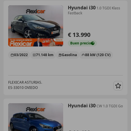
Hyundai i30
1.0 TGDI Klass
Fastback
€ 13.990
Buen
precio
03/2022
71.148 km
Gasolina
88 kW (120 CV)
FLEXICAR ASTURIAS.
ES-33010 OVIEDO
Guar
Hyundai i30
CW 1.0 TGDI Go