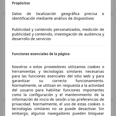
WeevoCar La Coruña
Propósitos
ES-15008 A CORUÑA
Guar
Datos de localización geográfica precisa e
identificación mediante análisis de dispositivos
Hyundai i30
CW 1.0 TGDI N
Line DT 100
Publicidad y contenido personalizados, medición de
publicidad y contenido, investigación de audiencia y
desarrollo de servicios
€ 17.990
Súper
oferta
Funciones esenciales de la página
08/2024
18.678 km
Gasolina
74 kW (101 CV)
Nosotros o estos proveedores utilizamos cookies o
herramientas y tecnologías similares necesarias
para las funciones esenciales del sitio web y para
garantizar su correcto funcionamiento.
Normalmente, se utilizan en respuesta a la actividad
FLEXICAR ASTURIAS.
del usuario para habilitar funciones importantes
ES-33010 OVIEDO
Guar
como la configuración y el mantenimiento de la
información de inicio de sesión o las preferencias de
privacidad. Normalmente, el uso de estas cookies o
Hyundai i30
tecnologías similares no se puede desactivar. Sin
1.5 DPI Essence
110
embargo, algunos navegadores pueden bloquear