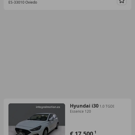
ES-33010 Oviedo
Guar
Hyundai i30
1.0 TGDI
Essence 120
€ 17.500
1