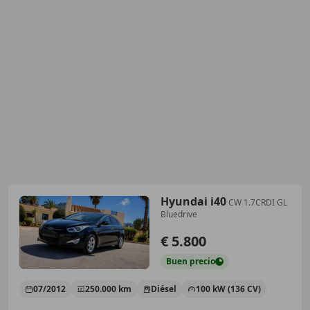
Hyundai i40
CW 1.7CRDI GL
Bluedrive
€ 5.800
Buen
precio
07/2012
250.000 km
Diésel
100 kW (136 CV)