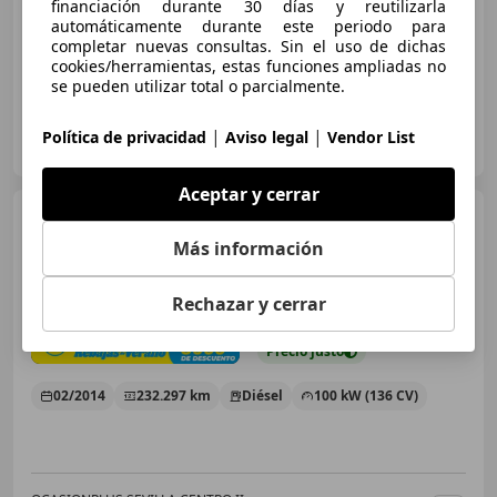
financiación durante 30 días y reutilizarla
02/2014
232.297 km
Diésel
100 kW (136 CV)
automáticamente durante este periodo para
completar nuevas consultas. Sin el uso de dichas
cookies/herramientas, estas funciones ampliadas no
se pueden utilizar total o parcialmente.
OCASIONPLUS LA MAQUINISTA II
|
|
Política de privacidad
Aviso legal
Vendor List
ES-08020 SANT ANDREU
Guar
Aceptar y cerrar
Hyundai i40
CW 1.7CRDI
Bluedrive Tecno Xenon Sky
Más información
Rechazar y cerrar
€ 7.350
1
Precio
justo
02/2014
232.297 km
Diésel
100 kW (136 CV)