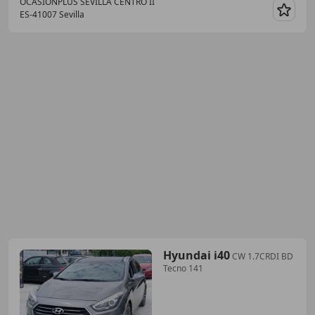
OCASIONPLUS SEVILLA CENTRO II
ES-41007 Sevilla
Guar
Hyundai i40
CW 1.7CRDI BD
Tecno 141