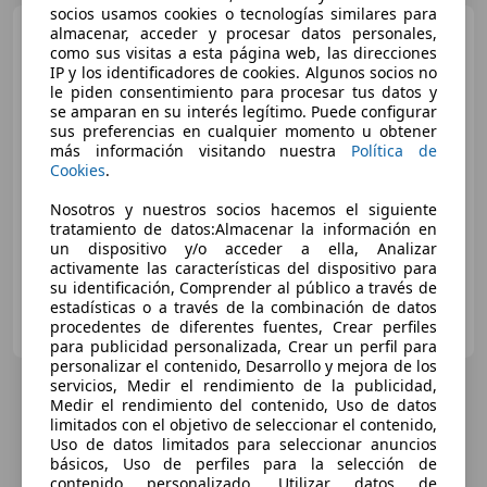
socios usamos cookies o tecnologías similares para
Hyundai i40
almacenar, acceder y procesar datos personales,
CW 1.7 CRDi
como sus visitas a esta página web, las direcciones
115cv BlueDrive Tecno
IP y los identificadores de cookies. Algunos socios no
le piden consentimiento para procesar tus datos y
se amparan en su interés legítimo. Puede configurar
€ 10.390
sus preferencias en cualquier momento u obtener
más información visitando nuestra
Política de
Súper
oferta
Cookies
.
01/2016
68.000 km
Diésel
85 kW (116 CV)
Nosotros y nuestros socios hacemos el siguiente
tratamiento de datos:Almacenar la información en
un dispositivo y/o acceder a ella, Analizar
activamente las características del dispositivo para
su identificación, Comprender al público a través de
estadísticas o a través de la combinación de datos
GRUPO FLEXICAR VALENCIA.
procedentes de diferentes fuentes, Crear perfiles
ES-46980 PATERNA
Guar
para publicidad personalizada, Crear un perfil para
personalizar el contenido, Desarrollo y mejora de los
servicios, Medir el rendimiento de la publicidad,
Medir el rendimiento del contenido, Uso de datos
limitados con el objetivo de seleccionar el contenido,
Uso de datos limitados para seleccionar anuncios
básicos, Uso de perfiles para la selección de
contenido personalizado, Utilizar datos de