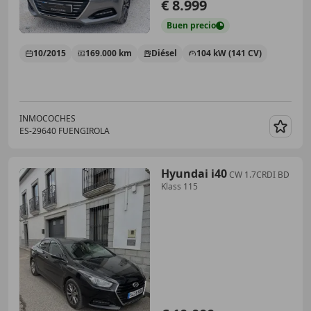
€ 8.999
Buen
precio
10/2015
169.000 km
Diésel
104 kW (141 CV)
INMOCOCHES
ES-29640 FUENGIROLA
Guar
Hyundai i40
CW 1.7CRDI BD
Klass 115