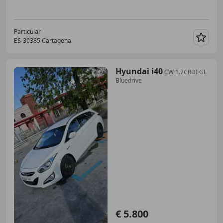
Particular
ES-30385 Cartagena
Guar
Hyundai i40
CW 1.7CRDI GL
Bluedrive
€ 5.800