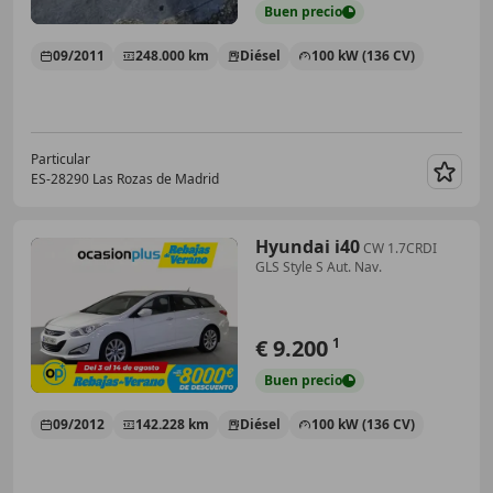
Buen
precio
09/2011
248.000 km
Diésel
100 kW (136 CV)
Particular
ES-28290 Las Rozas de Madrid
Guar
Hyundai i40
CW 1.7CRDI
GLS Style S Aut. Nav.
€ 9.200
1
Buen
precio
09/2012
142.228 km
Diésel
100 kW (136 CV)