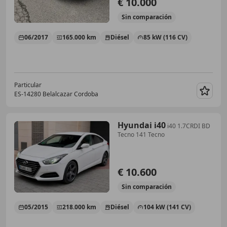
€ 10.000
Sin
comparación
06/2017
165.000 km
Diésel
85 kW (116 CV)
Particular
ES-14280 Belalcazar Cordoba
Guar
Hyundai i40
i40 1.7CRDI BD
Tecno 141 Tecno
€ 10.600
Sin
comparación
05/2015
218.000 km
Diésel
104 kW (141 CV)