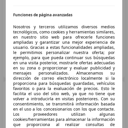
Funciones de página avanzadas
€ 8.950
1
Nosotros y terceros utilizamos diversos medios
Precio
justo
tecnológicos, como cookies y herramientas similares,
en nuestro sitio web para ofrecerle funciones
11/2012
117.690 km
Gasolina
99 kW (135 CV)
ampliadas y garantizar una mejor experiencia de
usuario. Gracias a estas funcionalidades ampliadas,
le permitimos personalizar nuestra oferta; por
ejemplo, para que pueda continuar sus búsquedas
en una visita posterior, mostrarle ofertas adecuadas
OCASIONPLUS LA MAQUINISTA II
en su zona o proporcionar y evaluar publicidad y
ES-08020 SANT ANDREU
Guar
mensajes personalizados. Almacenamos su
dirección de correo electrónico localmente si la
proporciona para búsquedas guardadas, vehículos
Hyundai i40
favoritos o para la evaluación de precios. Esto le
CW 1.7CRDI
facilita el uso del sitio web, ya que no tiene que
Bluedrive Tecno Xenon Sky
volver a introducirla en visitas posteriores. Con su
consentimiento, se transmitirá información basada
en el uso a los concesionarios con los que contacte.
€ 7.350
1
Los proveedores utilizan algunas
cookies/herramientas para almacenar la información
Precio
justo
que proporciona al realizar consultas de