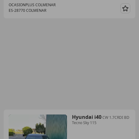
OCASIONPLUS COLMENAR
ES-28770 COLMENAR
Guar
Hyundai i40
CW 1.7CRDI BD
Tecno Sky 115