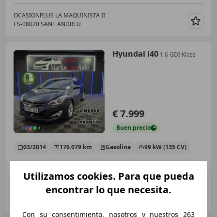
OCASIONPLUS LA MAQUINISTA II
ES-08020 SANT ANDREU
Guar
Hyundai i40
1.6 GDI Klass
€ 7.999
Buen
precio
03/2014
176.079 km
Gasolina
99 kW (135 CV)
Utilizamos cookies. Para que pueda
encontrar lo que necesita.
MARTIN CARS
ES-28911 LEGANES
Guar
Con su consentimiento, nosotros y nuestros 263