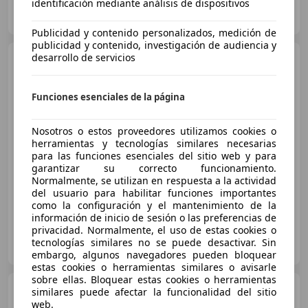
identificación mediante análisis de dispositivos
AUTOMARKET Durango
ES-48215 IURRETA
Guar
Publicidad y contenido personalizados, medición de
publicidad y contenido, investigación de audiencia y
desarrollo de servicios
Hyundai i40
CW 1.7CRDI
GLS Style S Aut. Nav.
Funciones esenciales de la página
€ 9.200
1
Nosotros o estos proveedores utilizamos cookies o
Precio
justo
herramientas y tecnologías similares necesarias
para las funciones esenciales del sitio web y para
garantizar su correcto funcionamiento.
09/2012
142.228 km
Diésel
100 kW (136 CV)
Normalmente, se utilizan en respuesta a la actividad
del usuario para habilitar funciones importantes
como la configuración y el mantenimiento de la
información de inicio de sesión o las preferencias de
privacidad. Normalmente, el uso de estas cookies o
OCASIONPLUS SANTIAGO DE COMPOSTELA
tecnologías similares no se puede desactivar. Sin
ES-15898 SANTIAGO DE COMPOSTELA
Guar
embargo, algunos navegadores pueden bloquear
estas cookies o herramientas similares o avisarle
sobre ellas. Bloquear estas cookies o herramientas
Hyundai i40
1.6 GDI GLS
similares puede afectar la funcionalidad del sitio
web.