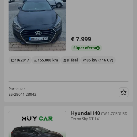
€ 7.999
Súper
oferta
10/2017
155.000 km
Diésel
85 kW (116 CV)
Particular
ES-28041 28042
Guar
Hyundai i40
CW 1.7CRDI BD
Tecno Sky DT 141