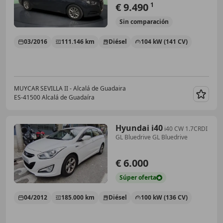
€ 9.490
1
Sin
comparación
03/2016
111.146 km
Diésel
104 kW (141 CV)
MUYCAR SEVILLA II - Alcalá de Guadaira
ES-41500 Alcalá de Guadaíra
Guar
Hyundai i40
i40 CW 1.7CRDI
GL Bluedrive GL Bluedrive
€ 6.000
Súper
oferta
04/2012
185.000 km
Diésel
100 kW (136 CV)