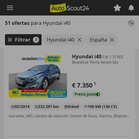
Saltar
al
contenido
51 ofertas
para Hyundai i40
principal
Filtrar
Hyundai i40
España
3
Hyundai i40
CW 1.7CRDI
Bluedrive Tecno Xenon Sky
€ 7.350
1
Precio
justo
02/2014
232.297 km
Diésel
100 kW (136 CV)
Garantia, ABS, Llantas de aleación, Sensor de lluvia, Alarma, Bluetooth, Faros de xenon, Airbags laterales