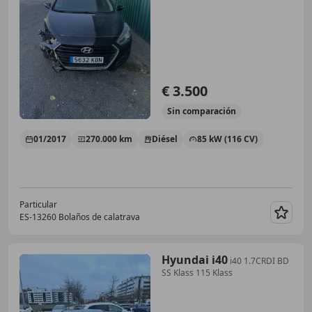
€ 3.500
Sin
comparación
01/2017
270.000 km
Diésel
85 kW (116 CV)
Particular
ES-13260 Bolaños de calatrava
Guar
Hyundai i40
i40 1.7CRDI BD
SS Klass 115 Klass