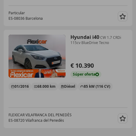
Particular
ES-08036 Barcelona
Guar
Hyundai i40
CW 1.7 CRDi
115cv BlueDrive Tecno
€ 10.390
Súper
oferta
01/2016
68.000 km
Diésel
85 kW (116 CV)
FLEXICAR VILAFRANCA DEL PENEDÈS
ES-08720 Vilafranca del Penedès
Guar