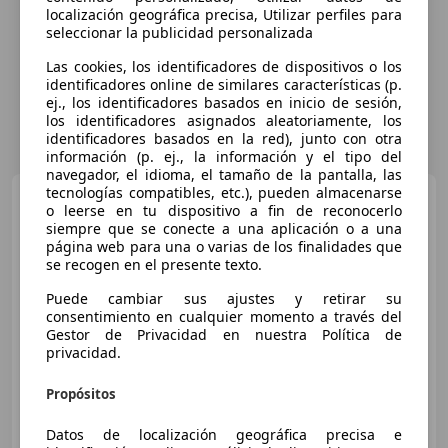
localización geográfica precisa, Utilizar perfiles para
seleccionar la publicidad personalizada
Las cookies, los identificadores de dispositivos o los
identificadores online de similares características (p.
ej., los identificadores basados en inicio de sesión,
los identificadores asignados aleatoriamente, los
identificadores basados en la red), junto con otra
información (p. ej., la información y el tipo del
navegador, el idioma, el tamaño de la pantalla, las
tecnologías compatibles, etc.), pueden almacenarse
Hyundai i40
1.7CRDI
o leerse en tu dispositivo a fin de reconocerlo
Bluedrive Tecno 136
siempre que se conecte a una aplicación o a una
página web para una o varias de los finalidades que
se recogen en el presente texto.
€ 7.490
Puede cambiar sus ajustes y retirar su
consentimiento en cualquier momento a través del
Buen
precio
Gestor de Privacidad en nuestra Política de
privacidad.
09/2013
186.000 km
Diésel
100 kW (136 CV)
Propósitos
Datos de localización geográfica precisa e