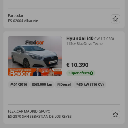
Particular
ES-02004 Albacete
Guar
Hyundai i40
CW 1.7 CRDi
115cv BlueDrive Tecno
€ 10.390
Súper
oferta
01/2016
68.000 km
Diésel
85 kW (116 CV)
FLEXICAR MADRID GRUPO
ES-2870 SAN SEBASTIAN DE LOS REYES
Guar