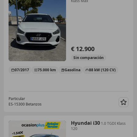
Klass Max
€ 12.900
Sin
comparación
07/2017
75.000 km
Gasolina
88 kW (120 CV)
Particular
ES-15300 Betanzos
Guar
Hyundai i30
1.0 TGDI Klass
120