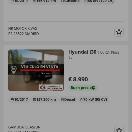
10/2017
156.914 km
Gasolina
88 kW (120 CV)
HR MOTOR RIVAS
ES-28522 MADRID
Guar
Hyundai i30
1.6CRDi Klass
95
€ 8.990
Buen
precio
10/2017
137.200 km
Diésel
70 kW (95 CV)
GAMBOA OCASION