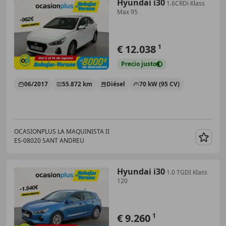
Hyundai i30
1.6CRDi Klass
Max 95
€ 12.038
1
Precio
justo
06/2017
55.872 km
Diésel
70 kW (95 CV)
OCASIONPLUS LA MAQUINISTA II
ES-08020 SANT ANDREU
Guar
Hyundai i30
1.0 TGDI Klass
120
€ 9.260
1