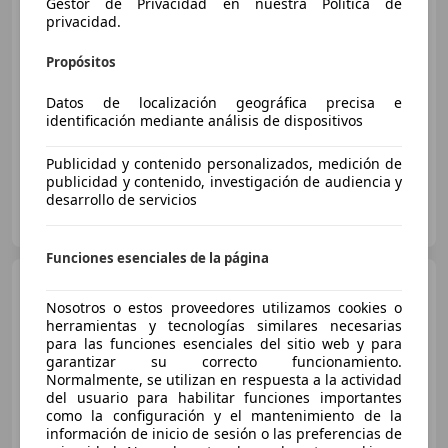
Gestor de Privacidad en nuestra Política de
privacidad.
€ 16.195
1
Propósitos
Sin
comparación
Datos de localización geográfica precisa e
10/2017
16.541 km
Gasolina
88 kW (120 CV)
identificación mediante análisis de dispositivos
Publicidad y contenido personalizados, medición de
publicidad y contenido, investigación de audiencia y
desarrollo de servicios
OCASIONPLUS LA MAQUINISTA II
ES-08020 SANT ANDREU
Guar
Funciones esenciales de la página
Hyundai i30
1.0 TGDI Link
120
Nosotros o estos proveedores utilizamos cookies o
herramientas y tecnologías similares necesarias
para las funciones esenciales del sitio web y para
garantizar su correcto funcionamiento.
€ 16.195
1
Normalmente, se utilizan en respuesta a la actividad
del usuario para habilitar funciones importantes
Sin
comparación
como la configuración y el mantenimiento de la
información de inicio de sesión o las preferencias de
10/2017
16.541 km
Gasolina
88 kW (120 CV)