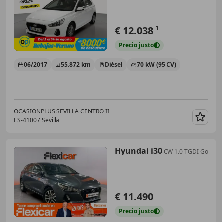
€ 12.038
1
Precio
justo
06/2017
55.872 km
Diésel
70 kW (95 CV)
OCASIONPLUS SEVILLA CENTRO II
ES-41007 Sevilla
Guar
Hyundai i30
CW 1.0 TGDI Go
€ 11.490
Precio
justo