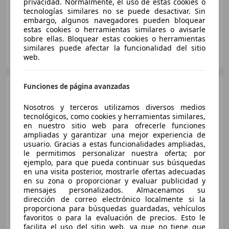
privacidad. Normalmente, el uso de estas cookies o
tecnologías similares no se puede desactivar. Sin
embargo, algunos navegadores pueden bloquear
estas cookies o herramientas similares o avisarle
sobre ellas. Bloquear estas cookies o herramientas
OCASIONPLUS ALCALÁ DE HENARES- Vía Complutense
similares puede afectar la funcionalidad del sitio
ES-28805 Alcalá de Henares
web.
Guar
Hyundai i30
Funciones de página avanzadas
1.0 TGDI Link
120
Nosotros y terceros utilizamos diversos medios
tecnológicos, como cookies y herramientas similares,
en nuestro sitio web para ofrecerle funciones
€ 11.990
1
ampliadas y garantizar una mejor experiencia de
usuario. Gracias a estas funcionalidades ampliadas,
Precio
justo
le permitimos personalizar nuestra oferta; por
ejemplo, para que pueda continuar sus búsquedas
12/2017
77.026 km
Gasolina
88 kW (120 CV)
en una visita posterior, mostrarle ofertas adecuadas
en su zona o proporcionar y evaluar publicidad y
mensajes personalizados. Almacenamos su
dirección de correo electrónico localmente si la
proporciona para búsquedas guardadas, vehículos
favoritos o para la evaluación de precios. Esto le
HR MOTOR VILLAREAL
facilita el uso del sitio web, ya que no tiene que
ES-12540 Vila-real