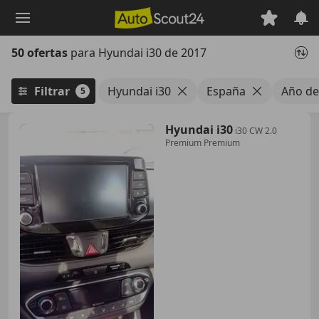
Saltar
al
contenido
50 ofertas
para Hyundai i30 de 2017
principal
Filtrar
Hyundai i30
España
Año de
5
Hyundai i30
i30 CW 2.0
Premium Premium