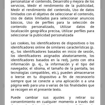
personalizar el contenido, Desarrollo y mejora de los
servicios, Medir el rendimiento de la publicidad,
Medir el rendimiento del contenido, Uso de datos
Hyundai i30
limitados con el objetivo de seleccionar el contenido,
1.4 TGDI Tecno
Uso de datos limitados para seleccionar anuncios
140
básicos, Uso de perfiles para la selección de
contenido personalizado, Utilizar datos de
localización geográfica precisa, Utilizar perfiles para
€ 11.380
1
seleccionar la publicidad personalizada
Precio
justo
Las cookies, los identificadores de dispositivos o los
identificadores online de similares características (p.
ej., los identificadores basados en inicio de sesión,
07/2017
152.910 km
Gasolina
103 kW (140 CV)
los identificadores asignados aleatoriamente, los
identificadores basados en la red), junto con otra
información (p. ej., la información y el tipo del
navegador, el idioma, el tamaño de la pantalla, las
tecnologías compatibles, etc.), pueden almacenarse
OCASIONPLUS SEVILLA CENTRO II
o leerse en tu dispositivo a fin de reconocerlo
ES-41007 Sevilla
Guar
siempre que se conecte a una aplicación o a una
página web para una o varias de los finalidades que
se recogen en el presente texto.
Hyundai i30
1.0 TGDI Link
120
Puede cambiar sus ajustes y retirar su
consentimiento en cualquier momento a través del