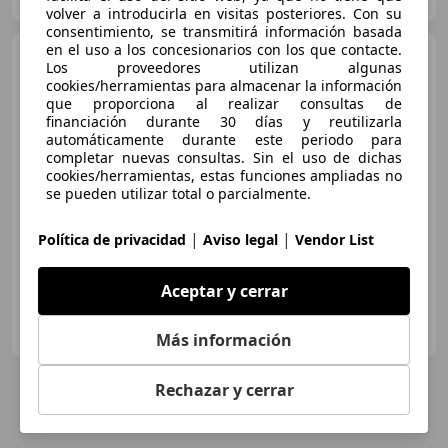
Guar
volver a introducirla en visitas posteriores. Con su
consentimiento, se transmitirá información basada
en el uso a los concesionarios con los que contacte.
Hyundai i30
1.4 TGDI Tecno
Los proveedores utilizan algunas
140
cookies/herramientas para almacenar la información
que proporciona al realizar consultas de
financiación durante 30 días y reutilizarla
automáticamente durante este periodo para
€ 11.380
1
completar nuevas consultas. Sin el uso de dichas
cookies/herramientas, estas funciones ampliadas no
Precio
justo
se pueden utilizar total o parcialmente.
07/2017
152.910 km
Gasolina
103 kW (140 CV)
|
|
Política de privacidad
Aviso legal
Vendor List
Aceptar y cerrar
OCASIONPLUS ALCORCON
ES-28918 LEGANÉS
Guar
Más información
Rechazar y cerrar