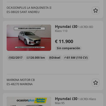
OCASIONPLUS LA MAQUINISTA II
ES-08020 SANT ANDREU
Guar
Hyundai i30
1.6CRDi BD
Klass 110
€ 11.900
Sin
comparación
02/2017
126.000 km
Diésel
81 kW (110 CV)
MARKINA MOTOR CB
ES-48270 MARKINA
Guar
Hyundai i30
1.6CRDi Klass
Max 95