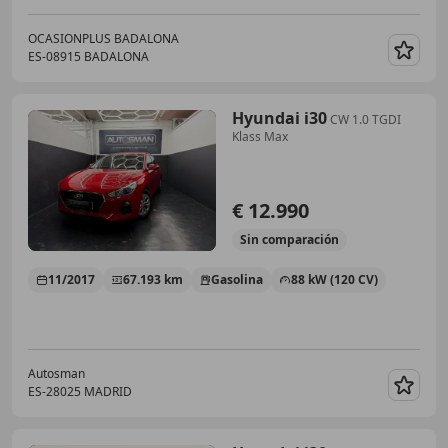
OCASIONPLUS BADALONA
ES-08915 BADALONA
Guar
Hyundai i30
CW 1.0 TGDI
Klass Max
€ 12.990
Sin
comparación
11/2017
67.193 km
Gasolina
88 kW (120 CV)
Autosman
ES-28025 MADRID
Guar