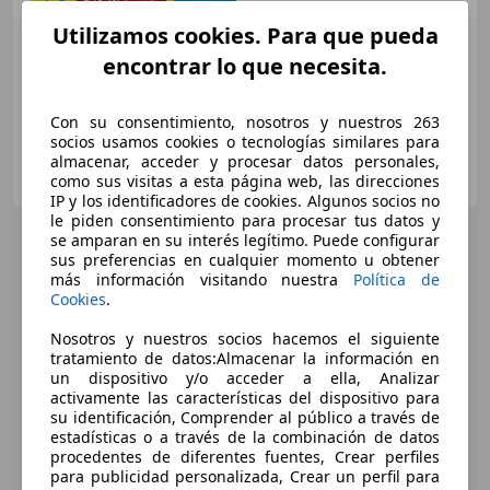
Buen
precio
Utilizamos cookies. Para que pueda
05/2017
145.602 km
Gasolina
88 kW (120 CV)
encontrar lo que necesita.
Con su consentimiento, nosotros y nuestros 263
socios usamos cookies o tecnologías similares para
almacenar, acceder y procesar datos personales,
OCASIONPLUS LAS ROZAS II
como sus visitas a esta página web, las direcciones
ES-28232 LAS ROZAS
Guar
IP y los identificadores de cookies. Algunos socios no
le piden consentimiento para procesar tus datos y
se amparan en su interés legítimo. Puede configurar
sus preferencias en cualquier momento u obtener
más información visitando nuestra
Política de
Cookies
.
Nosotros y nuestros socios hacemos el siguiente
tratamiento de datos:Almacenar la información en
un dispositivo y/o acceder a ella, Analizar
activamente las características del dispositivo para
su identificación, Comprender al público a través de
estadísticas o a través de la combinación de datos
procedentes de diferentes fuentes, Crear perfiles
para publicidad personalizada, Crear un perfil para