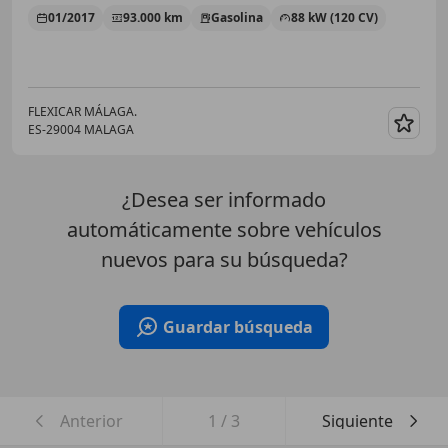
01/2017
93.000 km
Gasolina
88 kW (120 CV)
FLEXICAR MÁLAGA.
ES-29004 MALAGA
Guar
¿Desea ser informado
automáticamente sobre vehículos
nuevos para su búsqueda?
Guardar búsqueda
Anterior
1
/
3
Siguiente