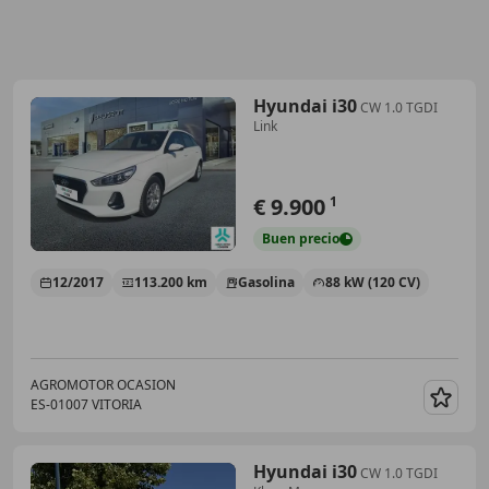
Hyundai i30
CW 1.0 TGDI
Link
€ 9.900
1
Buen
precio
12/2017
113.200 km
Gasolina
88 kW (120 CV)
AGROMOTOR OCASION
ES-01007 VITORIA
Guar
Hyundai i30
CW 1.0 TGDI