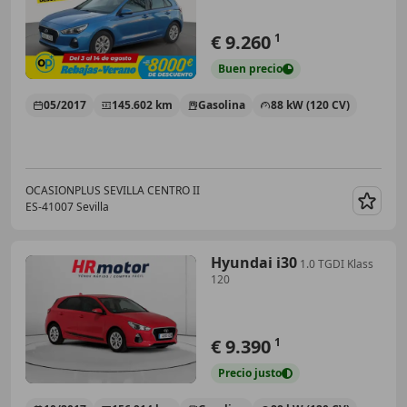
€ 9.260
1
Buen
precio
05/2017
145.602 km
Gasolina
88 kW (120 CV)
OCASIONPLUS SEVILLA CENTRO II
ES-41007 Sevilla
Guar
Hyundai i30
1.0 TGDI Klass
120
€ 9.390
1
Precio
justo