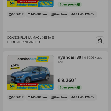
Buen
precio
05/2017
145.602 km
Gasolina
88 kW (120 CV)
OCASIONPLUS LA MAQUINISTA II
ES-08020 SANT ANDREU
Guar
Hyundai i30
1.0 TGDI Klass
120
€ 9.260
1
Buen
precio
05/2017
145.602 km
Gasolina
88 kW (120 CV)