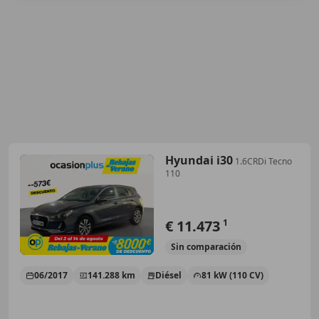
Hyundai i30
1.6CRDi Tecno
110
€ 11.473
1
Sin
comparación
06/2017
141.288 km
Diésel
81 kW (110 CV)