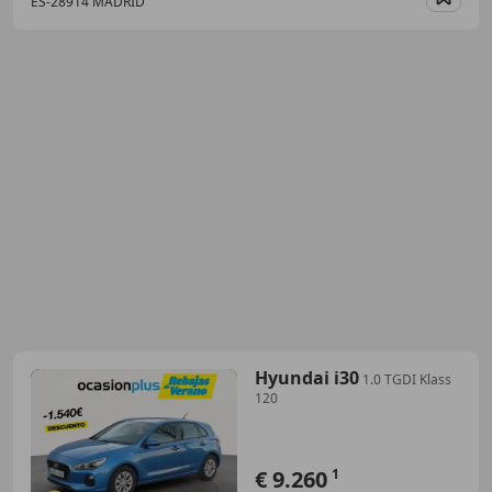
ES-28914 MADRID
Guar
Hyundai i30
1.0 TGDI Klass
120
€ 9.260
1