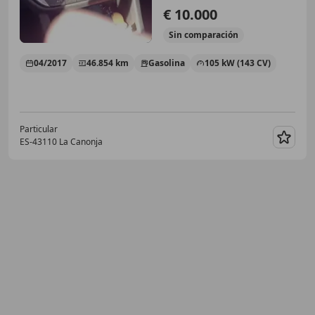
€ 10.000
Sin
comparación
04/2017
46.854 km
Gasolina
105 kW (143 CV)
Particular
ES-43110 La Canonja
Guar