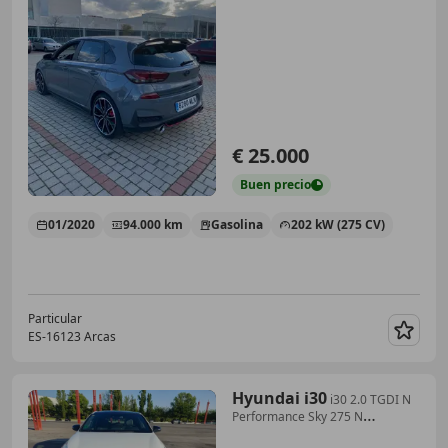
€ 25.000
Buen
precio
01/2020
94.000 km
Gasolina
202 kW (275 CV)
Particular
ES-16123 Arcas
Guar
Hyundai i30
i30 2.0 TGDI N
Performance Sky 275 N
Performance Sky