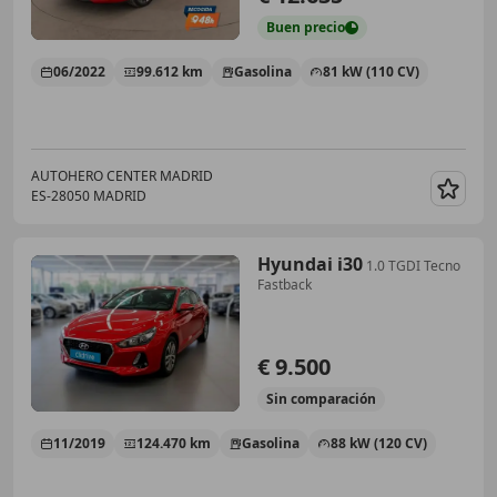
Buen
precio
06/2022
99.612 km
Gasolina
81 kW (110 CV)
AUTOHERO CENTER MADRID
ES-28050 MADRID
Guar
Hyundai i30
1.0 TGDI Tecno
Fastback
€ 9.500
Sin
comparación
11/2019
124.470 km
Gasolina
88 kW (120 CV)