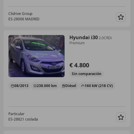
Clidrive Group
ES-28006 MADRID
Guar
Hyundai i30
2.0CRDi
Premium
€ 4.800
Sin
comparación
08/2013
238.000 km
Diésel
160 kW (218 CV)
Particular
ES-28821 coslada
Guar