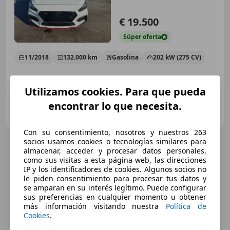
€ 19.500
Súper
oferta
11/2018
132.000 km
Gasolina
202 kW (275 CV)
Utilizamos cookies. Para que pueda
encontrar lo que necesita.
Particular
ES-28000 Madrid
Guar
Con su consentimiento, nosotros y nuestros 263
socios usamos cookies o tecnologías similares para
almacenar, acceder y procesar datos personales,
como sus visitas a esta página web, las direcciones
IP y los identificadores de cookies. Algunos socios no
le piden consentimiento para procesar tus datos y
se amparan en su interés legítimo. Puede configurar
sus preferencias en cualquier momento u obtener
más información visitando nuestra
Política de
Cookies
.