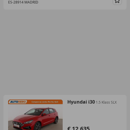
ES-28914 MADRID
Guar
Hyundai i30
1.5 Klass SLX
€ 12.635