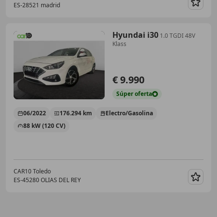
ES-28521 madrid
Guar
Hyundai i30
1.0 TGDI 48V
Klass
€ 9.990
Súper
oferta
06/2022
176.294 km
Electro/Gasolina
88 kW (120 CV)
CAR10 Toledo
ES-45280 OLIAS DEL REY
Guar