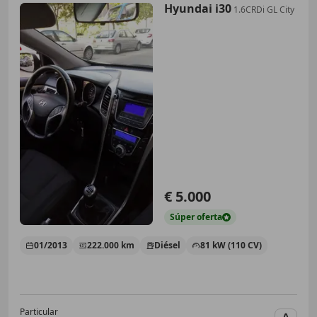
Hyundai i30
1.6CRDi GL City
€ 5.000
Súper
oferta
01/2013
222.000 km
Diésel
81 kW (110 CV)
Particular