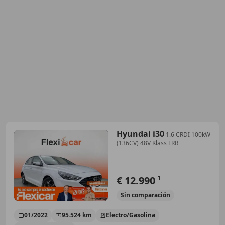
Hyundai i30
1.6 CRDI 100kW
(136CV) 48V Klass LRR
€ 12.990
1
Sin
comparación
01/2022
95.524 km
Electro/Gasolina