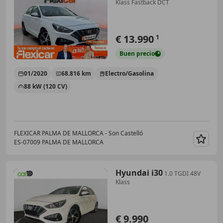
Klass Fastback DCT
€ 13.990
1
Buen
precio
01/2020
68.816 km
Electro/Gasolina
88 kW (120 CV)
FLEXICAR PALMA DE MALLORCA - Son Castelló
ES-07009 PALMA DE MALLORCA
Guar
Hyundai i30
1.0 TGDI 48V
Klass
€ 9.990