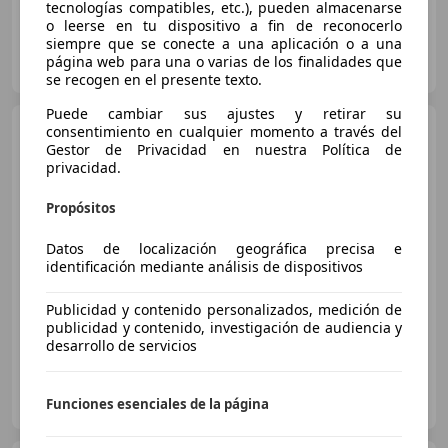
tecnologías compatibles, etc.), pueden almacenarse
o leerse en tu dispositivo a fin de reconocerlo
siempre que se conecte a una aplicación o a una
Particular
página web para una o varias de los finalidades que
ES-41530 Morón de la Frontera
Guar
se recogen en el presente texto.
Puede cambiar sus ajustes y retirar su
Hyundai i30
consentimiento en cualquier momento a través del
1.0 TGDI Klass
Fastback LRR
Gestor de Privacidad en nuestra Política de
privacidad.
Propósitos
€ 14.290
Datos de localización geográfica precisa e
Súper
oferta
identificación mediante análisis de dispositivos
01/2022
19.766 km
Gasolina
88 kW (120 CV)
Publicidad y contenido personalizados, medición de
publicidad y contenido, investigación de audiencia y
desarrollo de servicios
FLEXICAR PALMA DE MALLORCA - Son Castelló
Funciones esenciales de la página
ES-07009 PALMA DE MALLORCA
Guar