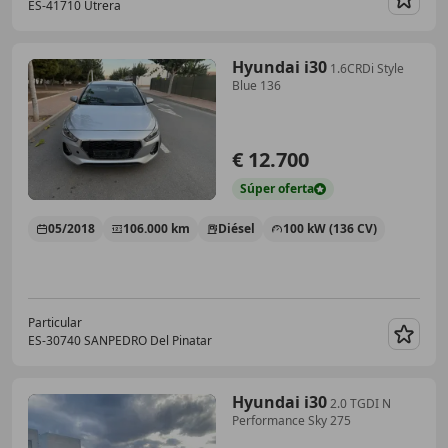
ES-41710 Utrera
Guar
Hyundai i30
1.6CRDi Style
Blue 136
€ 12.700
Súper
oferta
05/2018
106.000 km
Diésel
100 kW (136 CV)
Particular
ES-30740 SANPEDRO Del Pinatar
Guar
Hyundai i30
2.0 TGDI N
Performance Sky 275