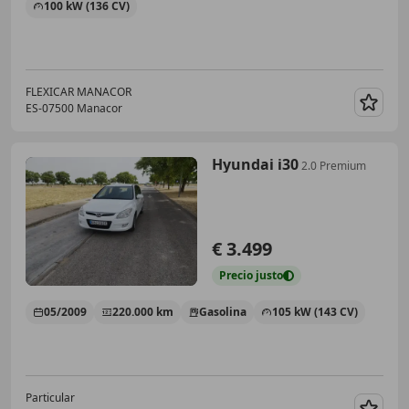
100 kW (136 CV)
FLEXICAR MANACOR
ES-07500 Manacor
Guar
Hyundai i30
2.0 Premium
€ 3.499
Precio
justo
05/2009
220.000 km
Gasolina
105 kW (143 CV)
Particular