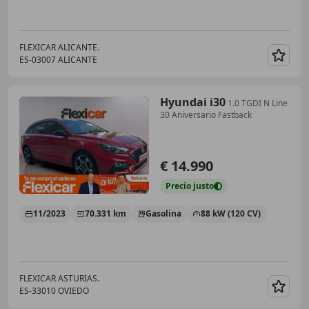
FLEXICAR ALICANTE.
ES-03007 ALICANTE
Guar
Hyundai i30
1.0 TGDI N Line
30 Aniversario Fastback
€ 14.990
Precio
justo
11/2023
70.331 km
Gasolina
88 kW (120 CV)
FLEXICAR ASTURIAS.
ES-33010 OVIEDO
Guar