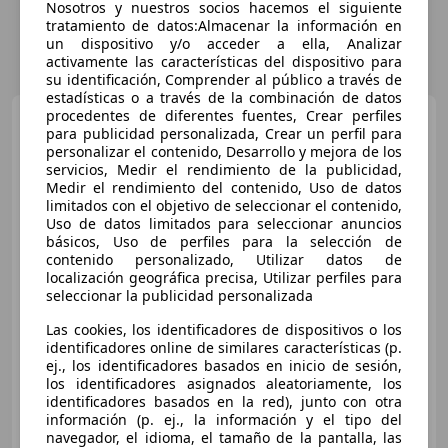
Nosotros y nuestros socios hacemos el siguiente
tratamiento de datos:Almacenar la información en
un dispositivo y/o acceder a ella, Analizar
activamente las características del dispositivo para
su identificación, Comprender al público a través de
estadísticas o a través de la combinación de datos
procedentes de diferentes fuentes, Crear perfiles
Hyundai i30
1.4 MPI BD
para publicidad personalizada, Crear un perfil para
Klass 100
personalizar el contenido, Desarrollo y mejora de los
servicios, Medir el rendimiento de la publicidad,
Medir el rendimiento del contenido, Uso de datos
limitados con el objetivo de seleccionar el contenido,
Uso de datos limitados para seleccionar anuncios
básicos, Uso de perfiles para la selección de
contenido personalizado, Utilizar datos de
localización geográfica precisa, Utilizar perfiles para
seleccionar la publicidad personalizada
Las cookies, los identificadores de dispositivos o los
€ 5.900
identificadores online de similares características (p.
Precio
justo
ej., los identificadores basados en inicio de sesión,
los identificadores asignados aleatoriamente, los
identificadores basados en la red), junto con otra
12/2015
277.000 km
Gasolina
74 kW (101 CV)
información (p. ej., la información y el tipo del
navegador, el idioma, el tamaño de la pantalla, las