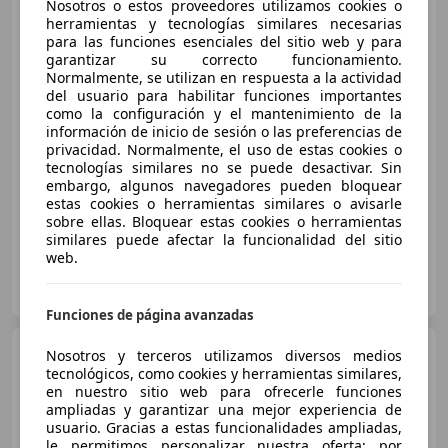
Nosotros o estos proveedores utilizamos cookies o
Hyundai i30
1.6 CRDi 110cv
herramientas y tecnologías similares necesarias
BlueDrive Black Line
para las funciones esenciales del sitio web y para
garantizar su correcto funcionamiento.
Normalmente, se utilizan en respuesta a la actividad
del usuario para habilitar funciones importantes
€ 8.990
como la configuración y el mantenimiento de la
información de inicio de sesión o las preferencias de
Precio
justo
privacidad. Normalmente, el uso de estas cookies o
tecnologías similares no se puede desactivar. Sin
07/2016
140.460 km
Diésel
81 kW (110 CV)
embargo, algunos navegadores pueden bloquear
estas cookies o herramientas similares o avisarle
sobre ellas. Bloquear estas cookies o herramientas
similares puede afectar la funcionalidad del sitio
web.
FLEXICAR MADRID GRUPO
ES-2870 SAN SEBASTIAN DE LOS REYES
Guar
Funciones de página avanzadas
Hyundai i30
i30 FB 1.0 TGDI
Nosotros y terceros utilizamos diversos medios
Klass 120 Klass
tecnológicos, como cookies y herramientas similares,
en nuestro sitio web para ofrecerle funciones
ampliadas y garantizar una mejor experiencia de
usuario. Gracias a estas funcionalidades ampliadas,
€ 18.900
le permitimos personalizar nuestra oferta; por