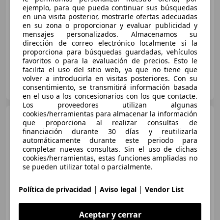
ejemplo, para que pueda continuar sus búsquedas
Precio
justo
en una visita posterior, mostrarle ofertas adecuadas
en su zona o proporcionar y evaluar publicidad y
01/2023
5.000 km
Gasolina
88 kW (120 CV)
mensajes personalizados. Almacenamos su
dirección de correo electrónico localmente si la
proporciona para búsquedas guardadas, vehículos
favoritos o para la evaluación de precios. Esto le
facilita el uso del sitio web, ya que no tiene que
volver a introducirla en visitas posteriores. Con su
Particular
consentimiento, se transmitirá información basada
ES-28850 Torrejón de Ardoz
Guar
en el uso a los concesionarios con los que contacte.
Los proveedores utilizan algunas
cookies/herramientas para almacenar la información
Hyundai i30
1.0 TGDI 48V
que proporciona al realizar consultas de
Klass
financiación durante 30 días y reutilizarla
automáticamente durante este periodo para
completar nuevas consultas. Sin el uso de dichas
cookies/herramientas, estas funciones ampliadas no
€ 15.290
se pueden utilizar total o parcialmente.
Precio
justo
|
|
Política de privacidad
Aviso legal
Vendor List
06/2022
20.757 km
Electro/Gasolina
88 kW (120 CV)
Aceptar y cerrar