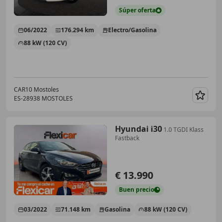
Súper
oferta
06/2022
176.294 km
Electro/Gasolina
88 kW (120 CV)
CAR10 Mostoles
ES-28938 MOSTOLES
Guar
Hyundai i30
1.0 TGDI Klass
Fastback
€ 13.990
Buen
precio
03/2022
71.148 km
Gasolina
88 kW (120 CV)