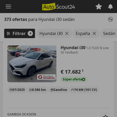
Saltar
al
contenido
373 ofertas
para Hyundai i30 sedán
principal
Filtrar
Hyundai i30
España
Sedán
4
Hyundai i30
1.0 TGDI N Line
SE Fastback
€ 17.682
1
Súper
oferta
07/2025
8.586 km
Gasolina
74 kW (101 CV)
GAMBOA OCASION