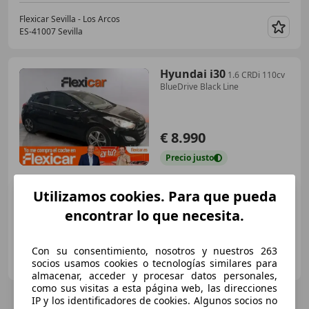
Flexicar Sevilla - Los Arcos
ES-41007 Sevilla
Guar
Hyundai i30
1.6 CRDi 110cv
BlueDrive Black Line
€ 8.990
Precio
justo
07/2016
140.460 km
Diésel
81 kW (110 CV)
Utilizamos cookies. Para que pueda
encontrar lo que necesita.
Con su consentimiento, nosotros y nuestros 263
FLEXICAR ASTURIAS.
socios usamos cookies o tecnologías similares para
ES-33010 OVIEDO
Guar
almacenar, acceder y procesar datos personales,
como sus visitas a esta página web, las direcciones
IP y los identificadores de cookies. Algunos socios no