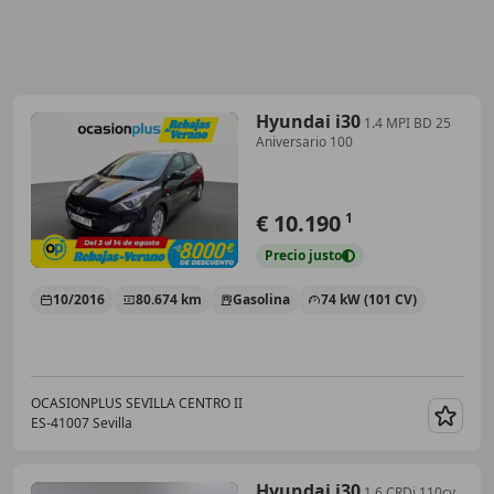
Hyundai i30
1.4 MPI BD 25
Aniversario 100
€ 10.190
1
Precio
justo
10/2016
80.674 km
Gasolina
74 kW (101 CV)
OCASIONPLUS SEVILLA CENTRO II
ES-41007 Sevilla
Guar
Hyundai i30
1.6 CRDi 110cv