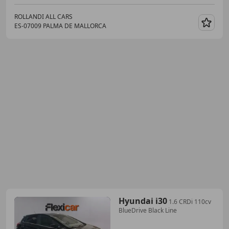
ROLLANDI ALL CARS
ES-07009 PALMA DE MALLORCA
Guar
Hyundai i30
1.6 CRDi 110cv
BlueDrive Black Line