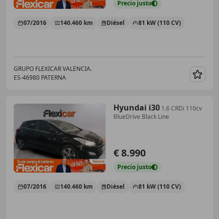
Precio
justo
07/2016
140.460 km
Diésel
81 kW (110 CV)
GRUPO FLEXICAR VALENCIA.
ES-46980 PATERNA
Guar
Hyundai i30
1.6 CRDi 110cv
BlueDrive Black Line
€ 8.990
Precio
justo
07/2016
140.460 km
Diésel
81 kW (110 CV)