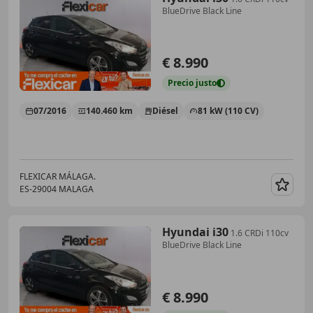
BlueDrive Black Line
€ 8.990
Precio
justo
07/2016
140.460 km
Diésel
81 kW (110 CV)
FLEXICAR MÁLAGA.
ES-29004 MALAGA
Guar
Hyundai i30
1.6 CRDi 110cv
BlueDrive Black Line
€ 8.990