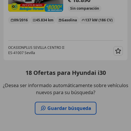
Sin
comparación
09/2016
45.834 km
Gasolina
137 kW (186 CV)
OCASIONPLUS SEVILLA CENTRO II
ES-41007 Sevilla
Guar
18
Ofertas
para Hyundai i30
¿Desea ser informado automáticamente sobre vehículos
nuevos para su búsqueda?
Guardar búsqueda