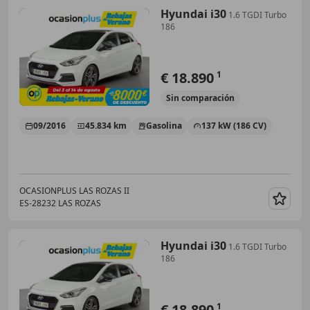
Hyundai i30
1.6 TGDI Turbo
186
€ 18.890
1
Sin
comparación
09/2016
45.834 km
Gasolina
137 kW (186 CV)
OCASIONPLUS LAS ROZAS II
ES-28232 LAS ROZAS
Guar
Hyundai i30
1.6 TGDI Turbo
186
€ 18.890
1