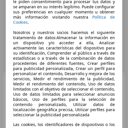
le piden consentimiento para procesar tus datos y
se amparan en su interés legítimo. Puede configurar
sus preferencias en cualquier momento u obtener
más información visitando nuestra
Política de
Cookies
.
Nosotros y nuestros socios hacemos el siguiente
tratamiento de datos:Almacenar la información en
un dispositivo y/o acceder a ella, Analizar
activamente las características del dispositivo para
su identificación, Comprender al público a través de
estadísticas o a través de la combinación de datos
procedentes de diferentes fuentes, Crear perfiles
para publicidad personalizada, Crear un perfil para
personalizar el contenido, Desarrollo y mejora de los
Hyundai i30
servicios, Medir el rendimiento de la publicidad,
1.6 CRDi 110cv
Medir el rendimiento del contenido, Uso de datos
BlueDrive Black Line
limitados con el objetivo de seleccionar el contenido,
Uso de datos limitados para seleccionar anuncios
básicos, Uso de perfiles para la selección de
€ 8.990
contenido personalizado, Utilizar datos de
localización geográfica precisa, Utilizar perfiles para
Precio
justo
seleccionar la publicidad personalizada
Las cookies, los identificadores de dispositivos o los
07/2016
140.460 km
Diésel
81 kW (110 CV)