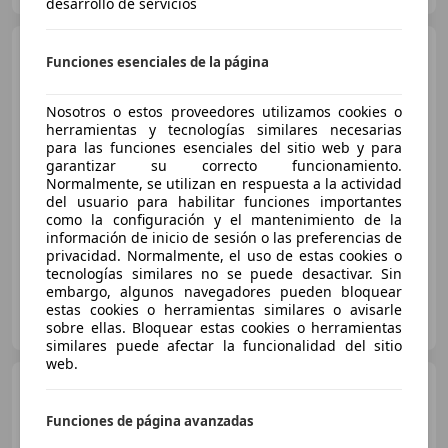
desarrollo de servicios
Hyundai i30
1.6 CRDi 110cv
Funciones esenciales de la página
BlueDrive Black Line
Nosotros o estos proveedores utilizamos cookies o
herramientas y tecnologías similares necesarias
€ 8.990
para las funciones esenciales del sitio web y para
garantizar su correcto funcionamiento.
Precio
justo
Normalmente, se utilizan en respuesta a la actividad
del usuario para habilitar funciones importantes
07/2016
140.460 km
Diésel
81 kW (110 CV)
como la configuración y el mantenimiento de la
información de inicio de sesión o las preferencias de
privacidad. Normalmente, el uso de estas cookies o
tecnologías similares no se puede desactivar. Sin
embargo, algunos navegadores pueden bloquear
FLEXICAR MURCIA.
estas cookies o herramientas similares o avisarle
ES-3007 MURCIA
sobre ellas. Bloquear estas cookies o herramientas
Guar
similares puede afectar la funcionalidad del sitio
web.
Hyundai i30
1.4CRDi Klass
90
Funciones de página avanzadas