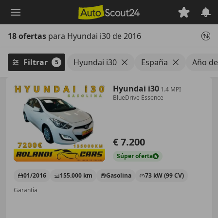
Saltar
al
contenido
18 ofertas
para Hyundai i30 de 2016
principal
Filtrar
Hyundai i30
España
Año de
5
Hyundai i30
1.4 MPI
BlueDrive Essence
€ 7.200
Súper
oferta
01/2016
155.000 km
Gasolina
73 kW (99 CV)
Garantia