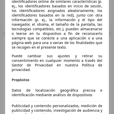
identificadores online de similares características (p.
ej., los identificadores basados en inicio de sesión,
los identificadores asignados aleatoriamente, los
identificadores basados en la red), junto con otra
información (p. ej., la información y el tipo del
FLEXICAR ALICANTE.
navegador, el idioma, el tamaño de la pantalla, las
ES-03007 ALICANTE
Guar
tecnologías compatibles, etc.), pueden almacenarse
o leerse en tu dispositivo a fin de reconocerlo
siempre que se conecte a una aplicación o a una
Hyundai i30
1.6 CRDi 110cv
página web para una o varias de los finalidades que
BlueDrive Black Line
se recogen en el presente texto.
Puede cambiar sus ajustes y retirar su
consentimiento en cualquier momento a través del
€ 8.990
Gestor de Privacidad en nuestra Política de
privacidad.
Precio
justo
Propósitos
07/2016
140.460 km
Diésel
81 kW (110 CV)
Datos de localización geográfica precisa e
identificación mediante análisis de dispositivos
Publicidad y contenido personalizados, medición de
FLEXICAR GRUPO BARCELONA.
publicidad y contenido, investigación de audiencia y
ES-08097 L'Hospitalet de Llobregat
Guar