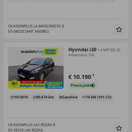
OCASIONPLUS LA MAQUINISTA II
ES-08020 SANT ANDREU
Guar
Hyundai i30
1.4 MPI BD 25
Aniversario 100
€ 10.190
1
Precio
justo
10/2016
80.674 km
Gasolina
74 kW (101 CV)
OCASIONPLUS LAS ROZAS II
ES-28232 LAS ROZAS
Guar