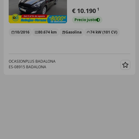
€ 10.190
1
Precio
justo
10/2016
80.674 km
Gasolina
74 kW (101 CV)
OCASIONPLUS BADALONA
ES-08915 BADALONA
Guar