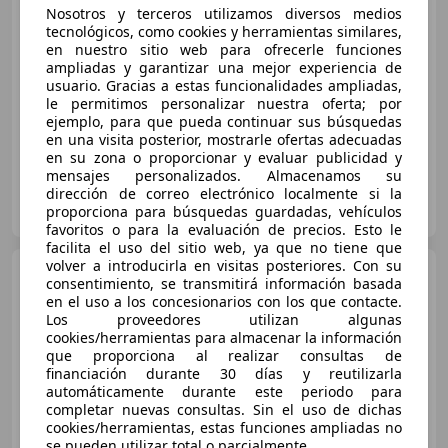
Nosotros y terceros utilizamos diversos medios
€ 9.900
tecnológicos, como cookies y herramientas similares,
en nuestro sitio web para ofrecerle funciones
Sin
comparación
ampliadas y garantizar una mejor experiencia de
usuario. Gracias a estas funcionalidades ampliadas,
09/2016
150.215 km
Diésel
66 kW (90 CV)
le permitimos personalizar nuestra oferta; por
ejemplo, para que pueda continuar sus búsquedas
en una visita posterior, mostrarle ofertas adecuadas
en su zona o proporcionar y evaluar publicidad y
mensajes personalizados. Almacenamos su
dirección de correo electrónico localmente si la
INTEGRAL MOTION CIUDAD DEL AUTOMOVIL 2
proporciona para búsquedas guardadas, vehículos
ES-28914 LEGANES
Guar
favoritos o para la evaluación de precios. Esto le
facilita el uso del sitio web, ya que no tiene que
volver a introducirla en visitas posteriores. Con su
Hyundai i30
1.4CRDi Klass
consentimiento, se transmitirá información basada
90
en el uso a los concesionarios con los que contacte.
Los proveedores utilizan algunas
cookies/herramientas para almacenar la información
que proporciona al realizar consultas de
€ 9.900
financiación durante 30 días y reutilizarla
automáticamente durante este periodo para
Sin
comparación
completar nuevas consultas. Sin el uso de dichas
cookies/herramientas, estas funciones ampliadas no
09/2016
150.215 km
Diésel
66 kW (90 CV)
se pueden utilizar total o parcialmente.