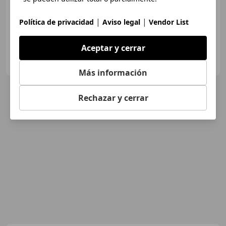
ABS, Airbag trasero, Faros antiniebla, Retrovisores laterales eléctricos, Control de tracción, USB, Cierre centralizado, CD
|
|
Política de privacidad
Aviso legal
Vendor List
Aceptar y cerrar
INTEGRAL MOTION CIUDAD DEL AUTOMÓVIL
ES-28914 LEGANES
Guar
Más información
Rechazar y cerrar