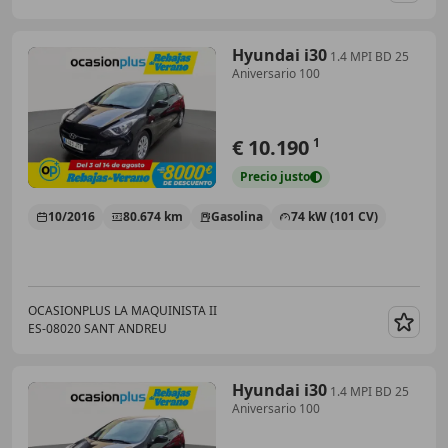
Hyundai i30
1.4 MPI BD 25
Aniversario 100
€ 10.190
1
Precio
justo
10/2016
80.674 km
Gasolina
74 kW (101 CV)
OCASIONPLUS LA MAQUINISTA II
ES-08020 SANT ANDREU
Guar
Hyundai i30
1.4 MPI BD 25
Aniversario 100