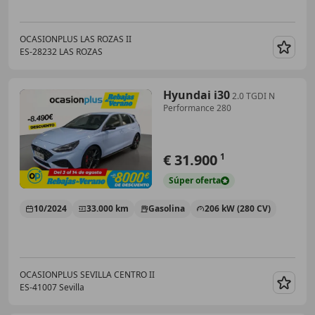
OCASIONPLUS LAS ROZAS II
ES-28232 LAS ROZAS
Guar
Hyundai i30
2.0 TGDI N
Performance 280
€ 31.900
1
Súper
oferta
10/2024
33.000 km
Gasolina
206 kW (280 CV)
OCASIONPLUS SEVILLA CENTRO II
ES-41007 Sevilla
Guar