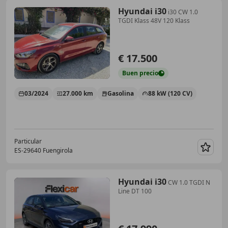
Hyundai i30
i30 CW 1.0
TGDI Klass 48V 120 Klass
€ 17.500
Buen
precio
03/2024
27.000 km
Gasolina
88 kW (120 CV)
Particular
ES-29640 Fuengirola
Guar
Hyundai i30
CW 1.0 TGDI N
Line DT 100