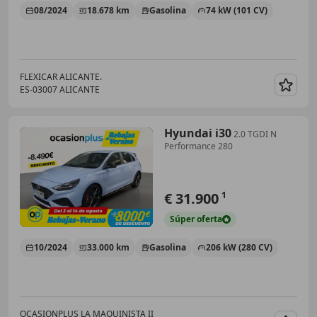
08/2024
18.678 km
Gasolina
74 kW (101 CV)
FLEXICAR ALICANTE.
ES-03007 ALICANTE
Guar
Hyundai i30
2.0 TGDI N
Performance 280
€ 31.900
1
Súper
oferta
10/2024
33.000 km
Gasolina
206 kW (280 CV)
OCASIONPLUS LA MAQUINISTA II