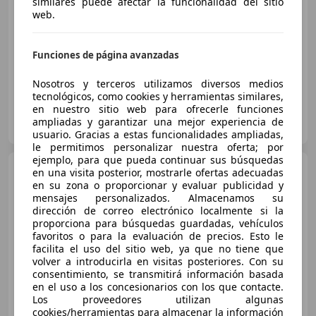
similares puede afectar la funcionalidad del sitio
web.
Buen
precio
12/2024
14.547 km
Gasolina
74 kW (101 CV)
Funciones de página avanzadas
Nosotros y terceros utilizamos diversos medios
tecnológicos, como cookies y herramientas similares,
en nuestro sitio web para ofrecerle funciones
GYATA GARANTIA TECNICA RONDA TOLEDO
ampliadas y garantizar una mejor experiencia de
ES-28005 MADRID
Guar
usuario. Gracias a estas funcionalidades ampliadas,
le permitimos personalizar nuestra oferta; por
ejemplo, para que pueda continuar sus búsquedas
Hyundai i30
CW 1.0 TGDI N
en una visita posterior, mostrarle ofertas adecuadas
Line DT 100
en su zona o proporcionar y evaluar publicidad y
mensajes personalizados. Almacenamos su
dirección de correo electrónico localmente si la
proporciona para búsquedas guardadas, vehículos
€ 17.990
favoritos o para la evaluación de precios. Esto le
facilita el uso del sitio web, ya que no tiene que
Súper
oferta
volver a introducirla en visitas posteriores. Con su
consentimiento, se transmitirá información basada
08/2024
18.678 km
Gasolina
74 kW (101 CV)
en el uso a los concesionarios con los que contacte.
Los proveedores utilizan algunas
cookies/herramientas para almacenar la información