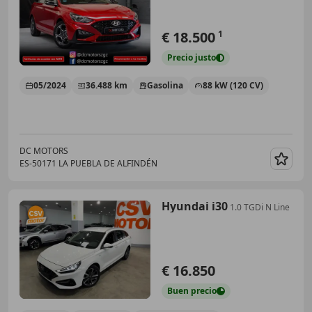
€ 18.500
1
Precio
justo
05/2024
36.488 km
Gasolina
88 kW (120 CV)
DC MOTORS
ES-50171 LA PUEBLA DE ALFINDÉN
Guar
Hyundai i30
1.0 TGDi N Line
€ 16.850
Buen
precio