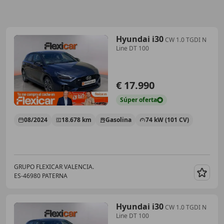
Hyundai i30
CW 1.0 TGDI N
Line DT 100
€ 17.990
Súper
oferta
08/2024
18.678 km
Gasolina
74 kW (101 CV)
GRUPO FLEXICAR VALENCIA.
ES-46980 PATERNA
Guar
Hyundai i30
CW 1.0 TGDI N
Line DT 100