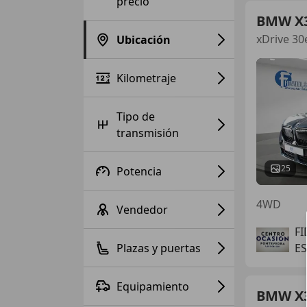
precio
BMW X
xDrive 30
Ubicación
Kilometraje
Tipo de
transmisión
25
Potencia
4WD
Vendedor
F
Plazas y puertas
ES
Equipamiento
BMW X