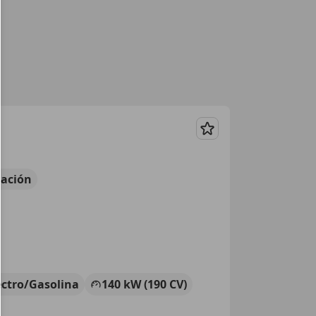
Guardar
ación
ectro/Gasolina
140 kW (190 CV)