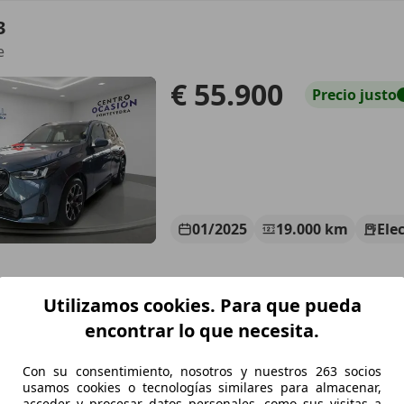
3
e
€ 55.900
Precio
justo
01/2025
19.000 km
Ele
Utilizamos cookies. Para que pueda
IDAUTOS
-36156 Pontevedra
encontrar lo que necesita.
Con su consentimiento, nosotros y nuestros 263 socios
3
usamos cookies o tecnologías similares para almacenar,
acceder y procesar datos personales, como sus visitas a