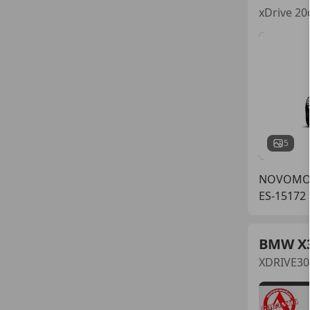
xDrive 20
5
NOVOMO
ES-15172
BMW X
XDRIVE30