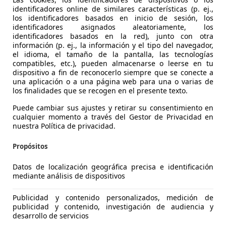
identificadores online de similares características (p. ej.,
los identificadores basados en inicio de sesión, los
identificadores asignados aleatoriamente, los
identificadores basados en la red), junto con otra
información (p. ej., la información y el tipo del navegador,
el idioma, el tamaño de la pantalla, las tecnologías
compatibles, etc.), pueden almacenarse o leerse en tu
dispositivo a fin de reconocerlo siempre que se conecte a
una aplicación o a una página web para una o varias de
3
los finalidades que se recogen en el presente texto.
d
Puede cambiar sus ajustes y retirar su consentimiento en
cualquier momento a través del Gestor de Privacidad en
€ 20.990
1
nuestra Política de privacidad.
Sin
compar
Propósitos
Datos de localización geográfica precisa e identificación
mediante análisis de dispositivos
Publicidad y contenido personalizados, medición de
11/2021
130.470 km
El
publicidad y contenido, investigación de audiencia y
desarrollo de servicios
 ASTURIAS.