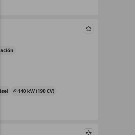
Guardar
ación
ésel
140 kW (190 CV)