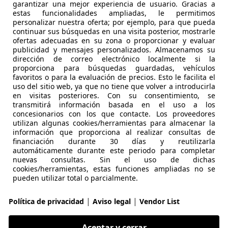
garantizar una mejor experiencia de usuario. Gracias a
dA
estas funcionalidades ampliadas, le permitimos
personalizar nuestra oferta; por ejemplo, para que pueda
€ 26.500
continuar sus búsquedas en una visita posterior, mostrarle
Sin
compara
ofertas adecuadas en su zona o proporcionar y evaluar
publicidad y mensajes personalizados. Almacenamos su
dirección de correo electrónico localmente si la
proporciona para búsquedas guardadas, vehículos
favoritos o para la evaluación de precios. Esto le facilita el
uso del sitio web, ya que no tiene que volver a introducirla
en visitas posteriores. Con su consentimiento, se
transmitirá información basada en el uso a los
04/2017
121.379 km
Di
concesionarios con los que contacte. Los proveedores
utilizan algunas cookies/herramientas para almacenar la
VIL
información que proporciona al realizar consultas de
financiación durante 30 días y reutilizarla
 PERILLO-OLEIROS
automáticamente durante este periodo para completar
nuevas consultas. Sin el uso de dichas
cookies/herramientas, estas funciones ampliadas no se
3
pueden utilizar total o parcialmente.
 292 CV STEPTRONIC BUSINESS DESIGN
|
|
Política de privacidad
Aviso legal
Vendor List
€ 32.490
1
Buen
preci
Aceptar y cerrar