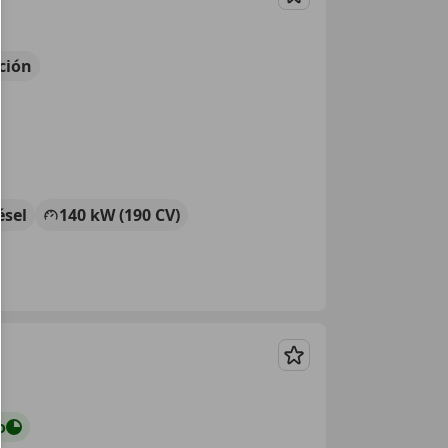
Guardar
ción
ésel
140 kW (190 CV)
Guardar
o