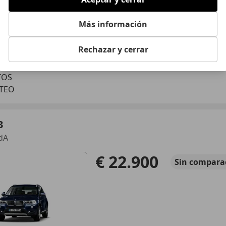
Más información
Rechazar y cerrar
01/2022
97.000 km
Gas
TOS
 TEO
3
dA
€ 22.900
Sin
compara