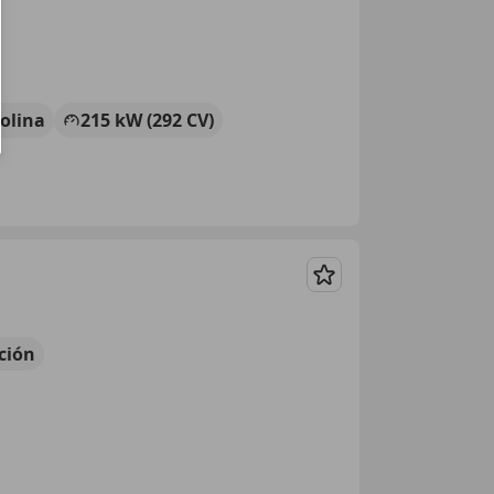
olina
215 kW (292 CV)
Guardar
ción