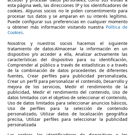
dA
esta página web, las direcciones IP y los identificadores de
cookies. Algunos socios no le piden consentimiento para
€ 24.290
procesar tus datos y se amparan en su interés legítimo.
Buen
precio
Puede configurar sus preferencias en cualquier momento
u obtener más información visitando nuestra
Política de
Cookies
.
Nosotros y nuestros socios hacemos el siguiente
tratamiento de datos:Almacenar la información en un
dispositivo y/o acceder a ella, Analizar activamente las
características del dispositivo para su identificación,
04/2019
85.723 km
Dié
Comprender al público a través de estadísticas o a través
de la combinación de datos procedentes de diferentes
 LA CORUÑA
fuentes, Crear perfiles para publicidad personalizada,
Crear un perfil para personalizar el contenido, Desarrollo y
 A Coruña
mejora de los servicios, Medir el rendimiento de la
publicidad, Medir el rendimiento del contenido, Uso de
datos limitados con el objetivo de seleccionar el contenido,
Uso de datos limitados para seleccionar anuncios básicos,
Uso de perfiles para la selección de contenido
personalizado, Utilizar datos de localización geográfica
precisa, Utilizar perfiles para seleccionar la publicidad
personalizada
Las cookies, los identificadores de dispositivos o los