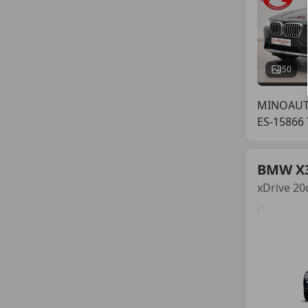
50
MINOAU
ES-15866
BMW X
xDrive 20