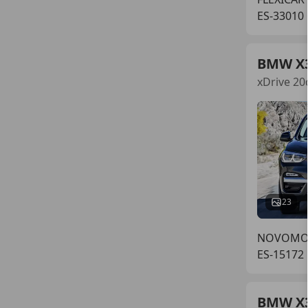
ES-33010
BMW X
xDrive 20
23
NOVOMO
ES-15172
BMW X