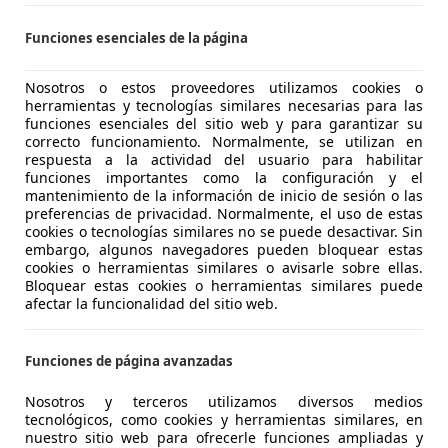
 OVIEDO
Funciones esenciales de la página
Nosotros o estos proveedores utilizamos cookies o
3
herramientas y tecnologías similares necesarias para las
dA
funciones esenciales del sitio web y para garantizar su
correcto funcionamiento. Normalmente, se utilizan en
€ 34.900
respuesta a la actividad del usuario para habilitar
1
Sin
compar
funciones importantes como la configuración y el
mantenimiento de la información de inicio de sesión o las
preferencias de privacidad. Normalmente, el uso de estas
cookies o tecnologías similares no se puede desactivar. Sin
embargo, algunos navegadores pueden bloquear estas
cookies o herramientas similares o avisarle sobre ellas.
Bloquear estas cookies o herramientas similares puede
01/2019
107.506 km
Di
afectar la funcionalidad del sitio web.
VIL
Funciones de página avanzadas
 PERILLO-OLEIROS
Nosotros y terceros utilizamos diversos medios
tecnológicos, como cookies y herramientas similares, en
3
nuestro sitio web para ofrecerle funciones ampliadas y