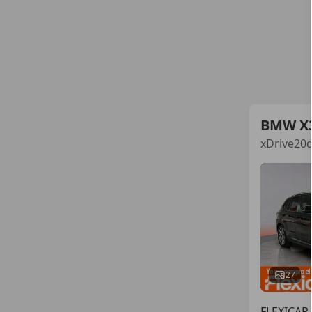
BMW X
xDrive20
27
FLEXICAR