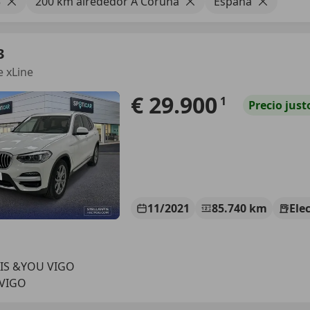
3
200 km alrededor A Coruña
España
3
e xLine
€ 29.900
1
Precio
just
11/2021
85.740 km
Ele
IS &YOU VIGO
 VIGO