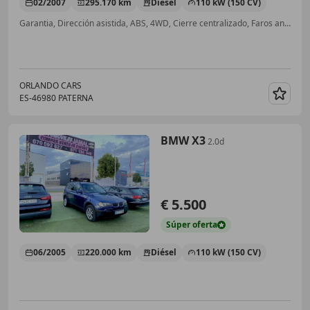
02/2007
295.170 km
Diésel
110 kW (150 CV)
Garantia, Dirección asistida, ABS, 4WD, Cierre centralizado, Faros antiniebla, Isofix, Control de tracción
ORLANDO CARS
ES-46980 PATERNA
Guar
BMW X3
2.0d
€ 5.500
Súper
oferta
06/2005
220.000 km
Diésel
110 kW (150 CV)