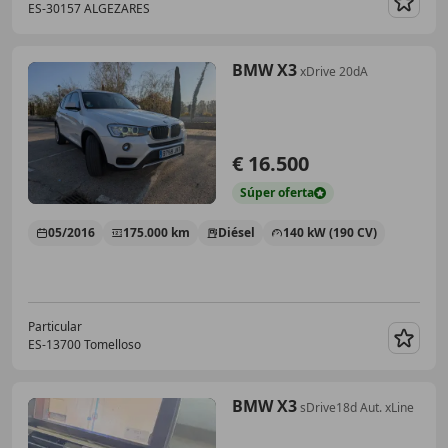
ES-30157 ALGEZARES
Guar
BMW X3
xDrive 20dA
€ 16.500
Súper
oferta
05/2016
175.000 km
Diésel
140 kW (190 CV)
Particular
ES-13700 Tomelloso
Guar
BMW X3
sDrive18d Aut. xLine