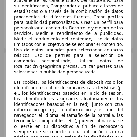
activamente las características del dispositivo para
su identificación, Comprender al público a través de
03/2021
58.769 km
Diésel
110 kW (150 CV)
estadísticas o a través de la combinación de datos
procedentes de diferentes fuentes, Crear perfiles
para publicidad personalizada, Crear un perfil para
personalizar el contenido, Desarrollo y mejora de los
servicios, Medir el rendimiento de la publicidad,
MUY CAR MURCIA - ZARANDONA
Medir el rendimiento del contenido, Uso de datos
ES-30007 ZARANDONA
Guar
limitados con el objetivo de seleccionar el contenido,
Uso de datos limitados para seleccionar anuncios
básicos, Uso de perfiles para la selección de
BMW X3
3.0i Aut.
contenido personalizado, Utilizar datos de
localización geográfica precisa, Utilizar perfiles para
seleccionar la publicidad personalizada
Las cookies, los identificadores de dispositivos o los
identificadores online de similares características (p.
ej., los identificadores basados en inicio de sesión,
los identificadores asignados aleatoriamente, los
identificadores basados en la red), junto con otra
información (p. ej., la información y el tipo del
navegador, el idioma, el tamaño de la pantalla, las
€ 5.000
tecnologías compatibles, etc.), pueden almacenarse
o leerse en tu dispositivo a fin de reconocerlo
Súper
oferta
siempre que se conecte a una aplicación o a una