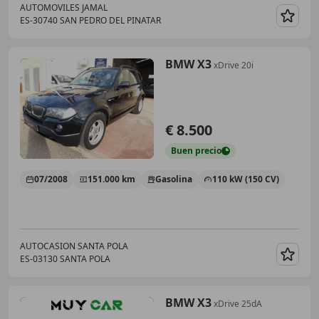
AUTOMOVILES JAMAL
ES-30740 SAN PEDRO DEL PINATAR
Guar
BMW X3
xDrive 20i
€ 8.500
Buen
precio
07/2008
151.000 km
Gasolina
110 kW (150 CV)
AUTOCASION SANTA POLA
ES-03130 SANTA POLA
Guar
BMW X3
xDrive 25dA