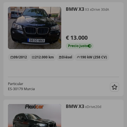
BMW X3
X3 xDrive 30dA
€ 13.000
Precio
justo
09/2012
212.000 km
Diésel
190 kW (258 CV)
Particular
ES-30179 Murcia
Guar
BMW X3
xDrive20d