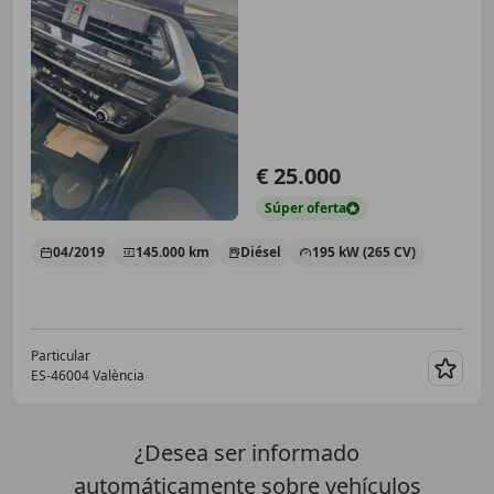
€ 25.000
Súper
oferta
04/2019
145.000 km
Diésel
195 kW (265 CV)
Particular
ES-46004 València
Guar
¿Desea ser informado
automáticamente sobre vehículos