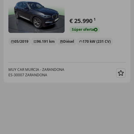
€ 25.990
1
Súper
oferta
05/2019
96.191 km
Diésel
170 kW (231 CV)
MUY CAR MURCIA - ZARANDONA
ES-30007 ZARANDONA
Guar