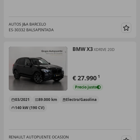
AUTOS J&A BARCELO
ES-30332 BALSAPINTADA
Guar
BMW X3
XDRIVE 20D
€ 27.990
1
Precio
justo
03/2021
89.000 km
Electro/Gasolina
140 kW (190 CV)
RENAULT AUTOPUENTE OCASION