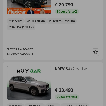
€ 20.790
1
Súper
oferta
11/2021
130.470 km
Electro/Gasolina
140 kW (190 CV)
FLEXICAR ALICANTE.
ES-03007 ALICANTE
Guar
BMW X3
sDrive 18dA
€ 23.490
Súper
oferta