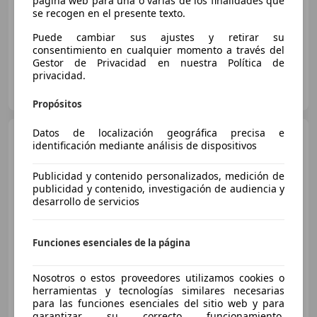
página web para una o varias de los finalidades que
se recogen en el presente texto.
09/2004
243.000 km
Gasolina
170 kW (231 CV)
Puede cambiar sus ajustes y retirar su
consentimiento en cualquier momento a través del
Gestor de Privacidad en nuestra Política de
privacidad.
Particular
ES-46200 valencia
Guar
Propósitos
Datos de localización geográfica precisa e
BMW X3
sDrive 18dA
identificación mediante análisis de dispositivos
Publicidad y contenido personalizados, medición de
publicidad y contenido, investigación de audiencia y
€ 22.990
desarrollo de servicios
Súper
oferta
Funciones esenciales de la página
01/2020
76.501 km
Diésel
110 kW (150 CV)
Nosotros o estos proveedores utilizamos cookies o
herramientas y tecnologías similares necesarias
para las funciones esenciales del sitio web y para
garantizar su correcto funcionamiento.
MUY CAR MURCIA - ZARANDONA