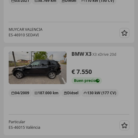
03/2021
58.769 km
Diésel
110 kW (150 CV)
MUYCAR VALENCIA
ES-46910 SEDAVI
Guar
BMW X3
X3 xDrive 20d
€ 7.550
Buen
precio
04/2009
187.000 km
Diésel
130 kW (177 CV)
Particular
ES-46015 València
Guar