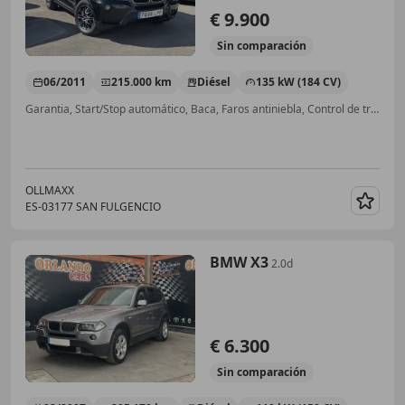
€ 9.900
Sin
comparación
06/2011
215.000 km
Diésel
135 kW (184 CV)
Garantia, Start/Stop automático, Baca, Faros antiniebla, Control de tracción, Llantas de aleación, Airbags laterales, Cierre centralizado
OLLMAXX
ES-03177 SAN FULGENCIO
Guar
BMW X3
2.0d
€ 6.300
Sin
comparación