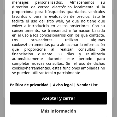
mensajes personalizados. Almacenamos su
ES-04160 Almería
Guar
dirección de correo electrónico localmente si la
proporciona para búsquedas guardadas, vehículos
favoritos o para la evaluación de precios. Esto le
BMW X3
xDrive 20dA
facilita el uso del sitio web, ya que no tiene que
volver a introducirla en visitas posteriores. Con su
consentimiento, se transmitirá información basada
en el uso a los concesionarios con los que contacte.
Los proveedores utilizan algunas
€ 18.475
cookies/herramientas para almacenar la información
que proporciona al realizar consultas de
Súper
oferta
financiación durante 30 días y reutilizarla
automáticamente durante este periodo para
05/2018
145.896 km
Diésel
140 kW (190 CV)
completar nuevas consultas. Sin el uso de dichas
cookies/herramientas, estas funciones ampliadas no
se pueden utilizar total o parcialmente.
|
|
Política de privacidad
Aviso legal
Vendor List
AUTOHERO VALENCIA
ES-46014 Valencia
Guar
Aceptar y cerrar
Más información