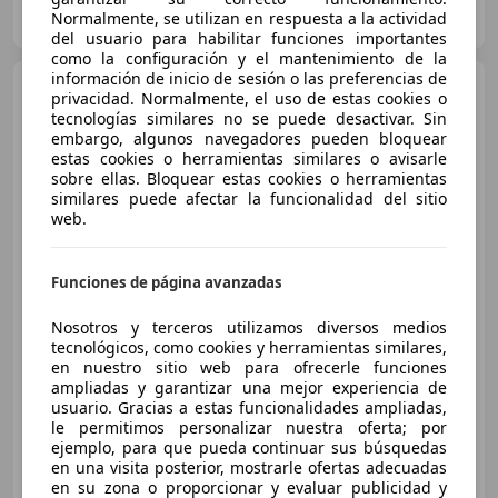
Normalmente, se utilizan en respuesta a la actividad
ES-30007 ZARANDONA
Guar
del usuario para habilitar funciones importantes
como la configuración y el mantenimiento de la
información de inicio de sesión o las preferencias de
BMW X3
xDrive 20d
privacidad. Normalmente, el uso de estas cookies o
tecnologías similares no se puede desactivar. Sin
embargo, algunos navegadores pueden bloquear
estas cookies o herramientas similares o avisarle
sobre ellas. Bloquear estas cookies o herramientas
similares puede afectar la funcionalidad del sitio
web.
Funciones de página avanzadas
€ 6.200
Nosotros y terceros utilizamos diversos medios
Buen
precio
tecnológicos, como cookies y herramientas similares,
en nuestro sitio web para ofrecerle funciones
ampliadas y garantizar una mejor experiencia de
10/2008
238.000 km
Diésel
130 kW (177 CV)
usuario. Gracias a estas funcionalidades ampliadas,
le permitimos personalizar nuestra oferta; por
ejemplo, para que pueda continuar sus búsquedas
en una visita posterior, mostrarle ofertas adecuadas
en su zona o proporcionar y evaluar publicidad y
Particular