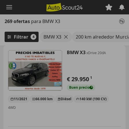
Saltar
al
contenido
269 ofertas
para BMW X3
principal
Filtrar
BMW X3
200 km alrededor Murci
4
BMW X3
xDrive 20dA
€ 29.950
1
Buen
precio
11/2021
66.000 km
Diésel
140 kW (190 CV)
4WD