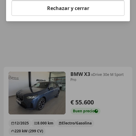
Rechazar y cerrar
BMW X3
xDrive 30e M Sport
Pro
€ 55.600
Buen
precio
12/2025
8.000 km
Electro/Gasolina
220 kW (299 CV)