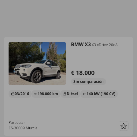
BMW X3
X3 xDrive 20dA
€ 18.000
Sin
comparación
03/2016
198.000 km
Diésel
140 kW (190 CV)
Particular
ES-30009 Murcia
Guar