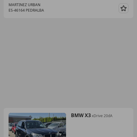
MARTINEZ URBAN
ES-46164 PEDRALBA
Guar
BMW X3
xDrive 20dA