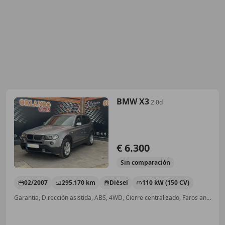
BMW X3
2.0d
€ 6.300
Sin
comparación
02/2007
295.170 km
Diésel
110 kW (150 CV)
Garantia, Dirección asistida, ABS, 4WD, Cierre centralizado, Faros antiniebla, Isofix, Control de tracción