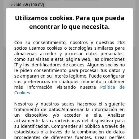
140 kW (190 CV)
Utilizamos cookies. Para que pueda
encontrar lo que necesita.
RENAULT AUTOPUENTE OCASION
ES-30157 ALGEZARES
Guar
Con su consentimiento, nosotros y nuestros 263
socios usamos cookies o tecnologías similares para
almacenar, acceder y procesar datos personales,
como sus visitas a esta página web, las direcciones
IP y los identificadores de cookies. Algunos socios no
le piden consentimiento para procesar tus datos y
se amparan en su interés legítimo. Puede configurar
sus preferencias en cualquier momento u obtener
más información visitando nuestra
Política de
Cookies
.
Nosotros y nuestros socios hacemos el siguiente
tratamiento de datos:Almacenar la información en
un dispositivo y/o acceder a ella, Analizar
activamente las características del dispositivo para
su identificación, Comprender al público a través de
estadísticas o a través de la combinación de datos
procedentes de diferentes fuentes, Crear perfiles