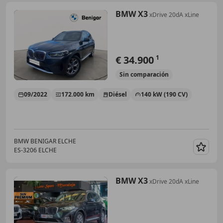
BMW X3
xDrive 20dA xLine
€ 34.900
1
Sin
comparación
09/2022
172.000 km
Diésel
140 kW (190 CV)
BMW BENIGAR ELCHE
ES-3206 ELCHE
Guar
BMW X3
xDrive 20dA xLine