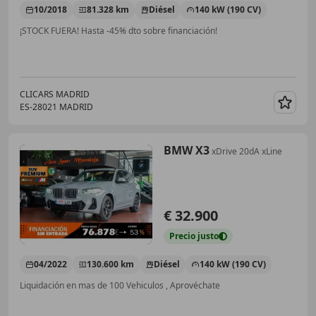
10/2018
81.328 km
Diésel
140 kW (190 CV)
¡STOCK FUERA! Hasta -45% dto sobre financiación!
CLICARS MADRID
ES-28021 MADRID
Guar
BMW X3
xDrive 20dA xLine
€ 32.900
Precio
justo
04/2022
130.600 km
Diésel
140 kW (190 CV)
Liquidación en mas de 100 Vehiculos , Aprovéchate