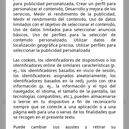
para publicidad personalizada, Crear un perfil para
BMW X3
xDrive 20dA
personalizar el contenido, Desarrollo y mejora de los
servicios, Medir el rendimiento de la publicidad,
Medir el rendimiento del contenido, Uso de datos
limitados con el objetivo de seleccionar el contenido,
Uso de datos limitados para seleccionar anuncios
€ 52.990
1
básicos, Uso de perfiles para la selección de
contenido personalizado, Utilizar datos de
Buen
precio
localización geográfica precisa, Utilizar perfiles para
seleccionar la publicidad personalizada
04/2025
31.800 km
Diésel
145 kW (197 CV)
Las cookies, los identificadores de dispositivos o los
GARANTIA DE LA MARCA 20 ANIVERSARIO REVISION GRATIS
identificadores online de similares características (p.
ej., los identificadores basados en inicio de sesión,
los identificadores asignados aleatoriamente, los
identificadores basados en la red), junto con otra
información (p. ej., la información y el tipo del
FRAMACAR AUTOMOVILES
navegador, el idioma, el tamaño de la pantalla, las
ES-18230 ATARFE
Guar
tecnologías compatibles, etc.), pueden almacenarse
o leerse en tu dispositivo a fin de reconocerlo
siempre que se conecte a una aplicación o a una
BMW X3
xDrive 20dA M Sport
página web para una o varias de los finalidades que
Pro
se recogen en el presente texto.
Puede cambiar sus ajustes y retirar su