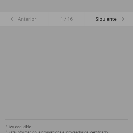
Anterior
1
/
16
Siguiente
IVA deducible
Esta información la proporciona el proveedor del certificado.