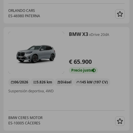
ORLANDO CARS
ES-46980 PATERNA
Guar
BMW X3
xDrive 20dA
€ 65.900
Precio
justo
06/2026
5.826 km
Diésel
145 kW (197 CV)
Suspensión deportiva, 4WD
BMW CERES MOTOR
ES-10005 CÁCERES
Guar