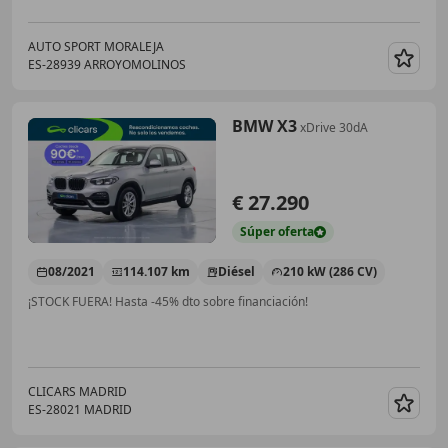
AUTO SPORT MORALEJA
ES-28939 ARROYOMOLINOS
Guar
BMW X3
xDrive 30dA
€ 27.290
Súper
oferta
08/2021
114.107 km
Diésel
210 kW (286 CV)
¡STOCK FUERA! Hasta -45% dto sobre financiación!
CLICARS MADRID
ES-28021 MADRID
Guar