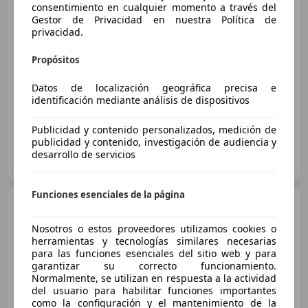
consentimiento en cualquier momento a través del
€ 57.400
Gestor de Privacidad en nuestra Política de
privacidad.
Precio
justo
Propósitos
01/2025
19.000 km
Diésel
145 kW (197 CV)
Datos de localización geográfica precisa e
4WD
identificación mediante análisis de dispositivos
Publicidad y contenido personalizados, medición de
publicidad y contenido, investigación de audiencia y
QUALITY CARS
desarrollo de servicios
ES-46600 ALZIRA
Guar
Funciones esenciales de la página
BMW X3
xDrive 20dA
Nosotros o estos proveedores utilizamos cookies o
herramientas y tecnologías similares necesarias
para las funciones esenciales del sitio web y para
€ 77.900
garantizar su correcto funcionamiento.
Normalmente, se utilizan en respuesta a la actividad
Sin
comparación
del usuario para habilitar funciones importantes
como la configuración y el mantenimiento de la