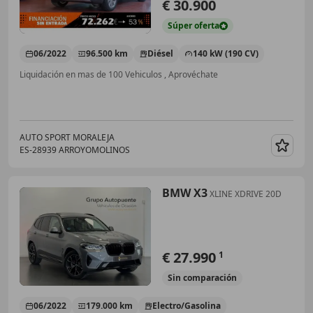
€ 30.900
Súper
oferta
06/2022
96.500 km
Diésel
140 kW (190 CV)
Liquidación en mas de 100 Vehiculos , Aprovéchate
AUTO SPORT MORALEJA
ES-28939 ARROYOMOLINOS
Guar
BMW X3
XLINE XDRIVE 20D
€ 27.990
1
Sin
comparación
06/2022
179.000 km
Electro/Gasolina