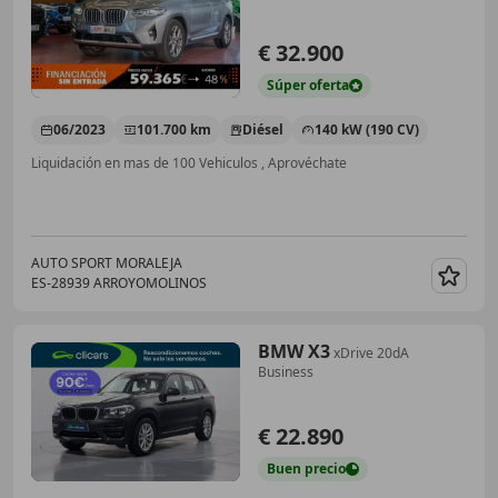
€ 32.900
Súper
oferta
06/2023
101.700 km
Diésel
140 kW (190 CV)
Liquidación en mas de 100 Vehiculos , Aprovéchate
AUTO SPORT MORALEJA
ES-28939 ARROYOMOLINOS
Guar
BMW X3
xDrive 20dA
Business
€ 22.890
Buen
precio