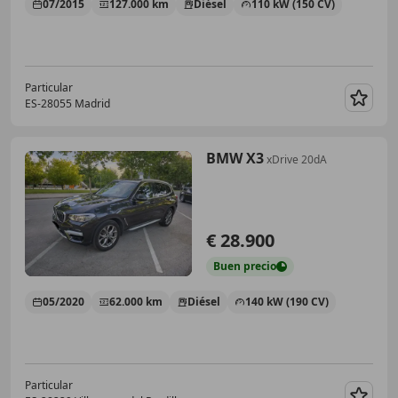
07/2015
127.000 km
Diésel
110 kW (150 CV)
Particular
ES-28055 Madrid
Guar
BMW X3
xDrive 20dA
€ 28.900
Buen
precio
05/2020
62.000 km
Diésel
140 kW (190 CV)
Particular