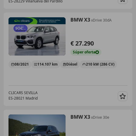
ES-28229 Villanueva del Pardillo
Guar
BMW X3
xDrive 30dA
€ 27.290
Súper
oferta
08/2021
114.107 km
Diésel
210 kW (286 CV)
CLICARS SEVILLA
ES-28021 Madrid
Guar
BMW X3
xDrive 30e