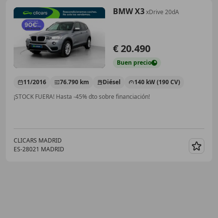
BMW X3
xDrive 20dA
€ 20.490
Buen
precio
11/2016
76.790 km
Diésel
140 kW (190 CV)
¡STOCK FUERA! Hasta -45% dto sobre financiación!
CLICARS MADRID
ES-28021 MADRID
Guar