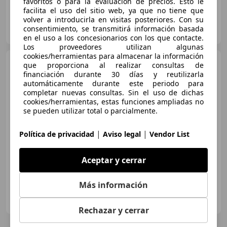
favoritos o para la evaluación de precios. Esto le
facilita el uso del sitio web, ya que no tiene que
volver a introducirla en visitas posteriores. Con su
MOTOR CHAMBERI
consentimiento, se transmitirá información basada
ES-28210 Valdemorillo
Guar
en el uso a los concesionarios con los que contacte.
Los proveedores utilizan algunas
cookies/herramientas para almacenar la información
BMW X3
sDrive 18dA
que proporciona al realizar consultas de
financiación durante 30 días y reutilizarla
automáticamente durante este periodo para
completar nuevas consultas. Sin el uso de dichas
cookies/herramientas, estas funciones ampliadas no
€ 23.490
se pueden utilizar total o parcialmente.
Súper
oferta
|
|
Política de privacidad
Aviso legal
Vendor List
03/2021
58.769 km
Diésel
110 kW (150 CV)
Aceptar y cerrar
Más información
MUYCAR VALENCIA
ES-46910 SEDAVI
Guar
Rechazar y cerrar