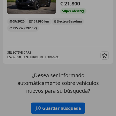
€ 21.800
Súper
oferta
09/2020
159.990 km
Electro/Gasolina
215 kW (292 CV)
SELECTIVE CARS
ES-39698 SANTIURDE DE TORANZO
Guar
¿Desea ser informado
automáticamente sobre vehículos
nuevos para su búsqueda?
Guardar búsqueda