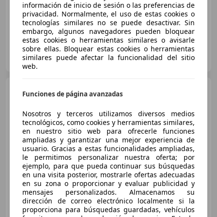
información de inicio de sesión o las preferencias de
04/2026
1.800 km
Diésel
145 kW (197 CV)
privacidad. Normalmente, el uso de estas cookies o
tecnologías similares no se puede desactivar. Sin
embargo, algunos navegadores pueden bloquear
estas cookies o herramientas similares o avisarle
sobre ellas. Bloquear estas cookies o herramientas
DRIVER CARS MÁLAGA
similares puede afectar la funcionalidad del sitio
ES-29602 MARBELLA
Guar
web.
BMW X3
xDrive 30e xLine
Funciones de página avanzadas
Nosotros y terceros utilizamos diversos medios
tecnológicos, como cookies y herramientas similares,
en nuestro sitio web para ofrecerle funciones
€ 38.990
1
ampliadas y garantizar una mejor experiencia de
Sin
comparación
usuario. Gracias a estas funcionalidades ampliadas,
le permitimos personalizar nuestra oferta; por
ejemplo, para que pueda continuar sus búsquedas
10/2021
51.648 km
Electro/Gasolina
en una visita posterior, mostrarle ofertas adecuadas
215 kW (292 CV)
en su zona o proporcionar y evaluar publicidad y
mensajes personalizados. Almacenamos su
4WD
dirección de correo electrónico localmente si la
proporciona para búsquedas guardadas, vehículos