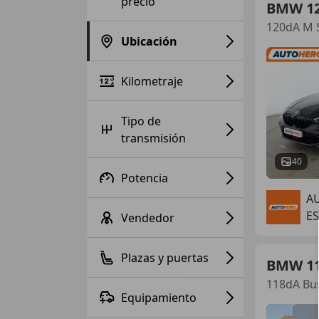
precio
BMW 1
120dA M 
Ubicación
Kilometraje
Tipo de
transmisión
40
Potencia
A
E
Vendedor
Plazas y puertas
BMW 1
118dA Bu
Equipamiento