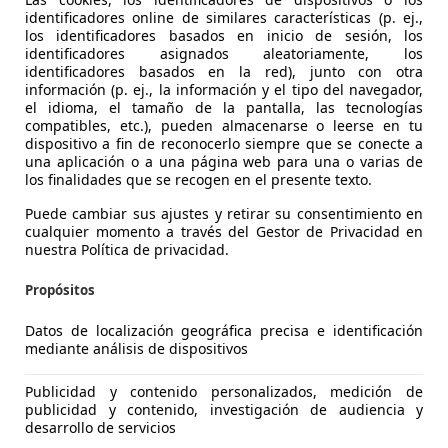
identificadores online de similares características (p. ej.,
los identificadores basados en inicio de sesión, los
identificadores asignados aleatoriamente, los
identificadores basados en la red), junto con otra
información (p. ej., la información y el tipo del navegador,
el idioma, el tamaño de la pantalla, las tecnologías
16
compatibles, etc.), pueden almacenarse o leerse en tu
dispositivo a fin de reconocerlo siempre que se conecte a
una aplicación o a una página web para una o varias de
los finalidades que se recogen en el presente texto.
€ 17.950
1
Precio
just
Puede cambiar sus ajustes y retirar su consentimiento en
cualquier momento a través del Gestor de Privacidad en
nuestra Política de privacidad.
Propósitos
Datos de localización geográfica precisa e identificación
01/2021
90.700 km
Dié
mediante análisis de dispositivos
lluvia, Dirección asistida, Cierre centralizado
Publicidad y contenido personalizados, medición de
publicidad y contenido, investigación de audiencia y
desarrollo de servicios
IGANTE MOTOR