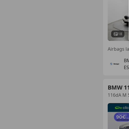
18
B
ES
BMW 1
116dA M 