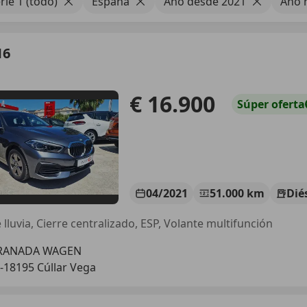
ie 1 (todo)
España
Año desde 2021
Año 
16
€ 16.900
Súper
oferta
04/2021
51.000 km
Dié
lluvia, Cierre centralizado, ESP, Volante multifunción
RANADA WAGEN
-18195 Cúllar Vega