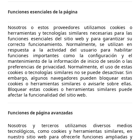
-11500 PUERTO DE SANTA MARIA
Funciones esenciales de la página
20
Nosotros o estos proveedores utilizamos cookies o
Sport
herramientas y tecnologías similares necesarias para las
funciones esenciales del sitio web y para garantizar su
€ 24.454
correcto funcionamiento. Normalmente, se utilizan en
Precio
justo
respuesta a la actividad del usuario para habilitar
funciones importantes como la configuración y el
mantenimiento de la información de inicio de sesión o las
preferencias de privacidad. Normalmente, el uso de estas
cookies o tecnologías similares no se puede desactivar. Sin
embargo, algunos navegadores pueden bloquear estas
cookies o herramientas similares o avisarle sobre ellas.
Bloquear estas cookies o herramientas similares puede
07/2021
97.184 km
Dié
afectar la funcionalidad del sitio web.
UTOHERO BARCELONA
Funciones de página avanzadas
-08903 SANT ADRIÀ DE BESÒS
Nosotros y terceros utilizamos diversos medios
tecnológicos, como cookies y herramientas similares, en
20
nuestro sitio web para ofrecerle funciones ampliadas y