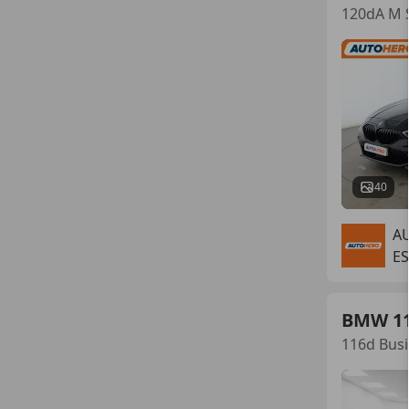
120dA M 
40
A
E
BMW 1
116d Bus