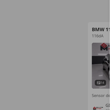
BMW 1
116dA
14
Sensor de 
G