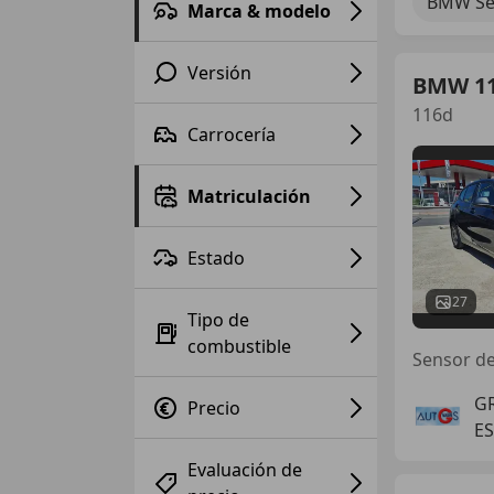
BMW Ser
Marca & modelo
Versión
BMW 1
116d
Carrocería
Matriculación
Estado
27
Tipo de
combustible
Sensor de 
G
Precio
ES
Evaluación de