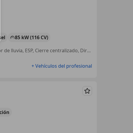
sel
85 kW (116 CV)
Airbags laterales, ABS, Aire Acondicionado, Llantas de aleación, Sensor de lluvia, ESP, Cierre centralizado, Dirección asistida
+ Vehículos del profesional
Guardar
ción