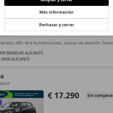
Más información
Rechazar y cerrar
04/2021
85.693 km
Dié
MW BENIGAR ALICANTE
-3006 ALICANTE
16
Sport
€ 17.290
Sin
compara