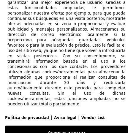
garantizar una mejor experiencia de usuario. Gracias a
Sport
estas funcionalidades ampliadas, le permitimos
personalizar nuestra oferta; por ejemplo, para que pueda
€ 24.454
continuar sus búsquedas en una visita posterior, mostrarle
Precio
justo
ofertas adecuadas en su zona o proporcionar y evaluar
publicidad y mensajes personalizados. Almacenamos su
dirección de correo electrónico localmente si la
proporciona para búsquedas guardadas, vehículos
favoritos o para la evaluación de precios. Esto le facilita el
uso del sitio web, ya que no tiene que volver a introducirla
en visitas posteriores. Con su consentimiento, se
transmitirá información basada en el uso a los
07/2021
97.184 km
Dié
concesionarios con los que contacte. Los proveedores
utilizan algunas cookies/herramientas para almacenar la
UTOHERO CENTER MADRID
información que proporciona al realizar consultas de
financiación durante 30 días y reutilizarla
S-28050 MADRID
automáticamente durante este periodo para completar
nuevas consultas. Sin el uso de dichas
cookies/herramientas, estas funciones ampliadas no se
16
pueden utilizar total o parcialmente.
iness
|
|
Política de privacidad
Aviso legal
Vendor List
€ 17.900
Precio
justo
Aceptar y cerrar