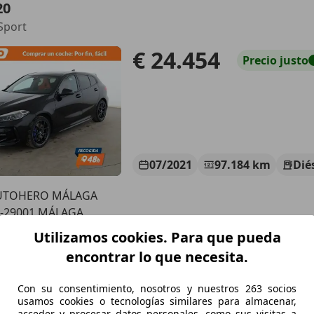
20
Sport
€ 24.454
Precio
justo
07/2021
97.184 km
Dié
UTOHERO MÁLAGA
S-29001 MÁLAGA
Utilizamos cookies. Para que pueda
encontrar lo que necesita.
18
siness
Con su consentimiento, nosotros y nuestros 263 socios
usamos cookies o tecnologías similares para almacenar,
€ 16.990
1
Súper
ofer
acceder y procesar datos personales, como sus visitas a