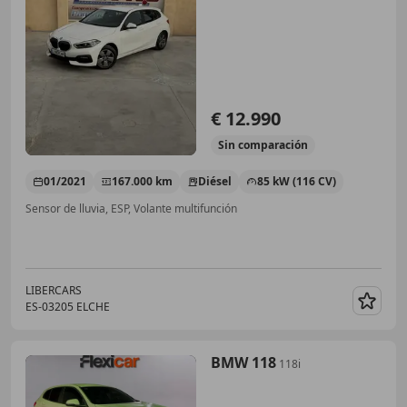
€ 12.990
Sin
comparación
01/2021
167.000 km
Diésel
85 kW (116 CV)
Sensor de lluvia, ESP, Volante multifunción
LIBERCARS
ES-03205 ELCHE
Guar
BMW 118
118i