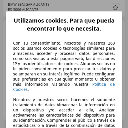
BMW BENIGAR ALICANTE
ES-3006 ALICANTE
Guar
Utilizamos cookies. Para que pueda
BMW 118
encontrar lo que necesita.
118dA Business
Con su consentimiento, nosotros y nuestros 263
socios usamos cookies o tecnologías similares para
€ 20.900
1
almacenar, acceder y procesar datos personales,
como sus visitas a esta página web, las direcciones
Buen
precio
IP y los identificadores de cookies. Algunos socios no
le piden consentimiento para procesar tus datos y
05/2022
106.000 km
Diésel
110 kW (150 CV)
se amparan en su interés legítimo. Puede configurar
sus preferencias en cualquier momento u obtener
Airbags laterales, ABS, Alarma, ESP, Elevalunas eléctrico, Aire Acondicionado, Sensor de lluvia, Bluetooth
más información visitando nuestra
Política de
Cookies
.
Nosotros y nuestros socios hacemos el siguiente
tratamiento de datos:Almacenar la información en
BMW BENIGAR ALICANTE
un dispositivo y/o acceder a ella, Analizar
ES-3006 ALICANTE
Guar
activamente las características del dispositivo para
su identificación, Comprender al público a través de
estadísticas o a través de la combinación de datos