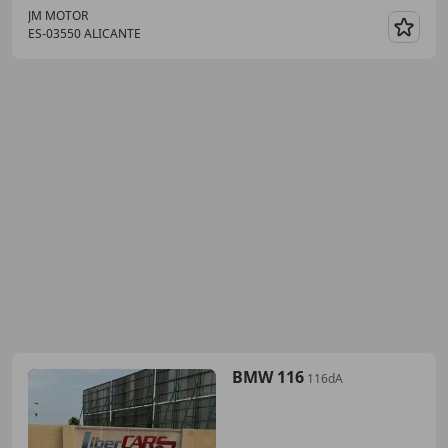
JM MOTOR
ES-03550 ALICANTE
Guar
BMW 116
116dA