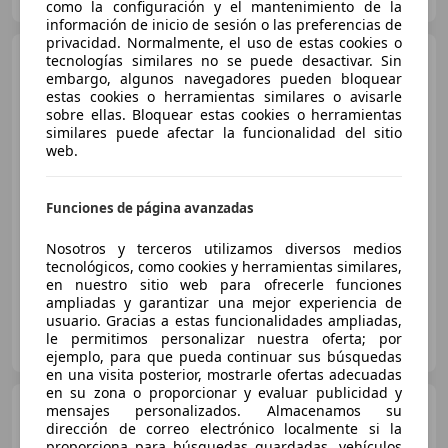
Guar
como la configuración y el mantenimiento de la
información de inicio de sesión o las preferencias de
privacidad. Normalmente, el uso de estas cookies o
BMW 116
tecnologías similares no se puede desactivar. Sin
116d
EfficientDynamics
embargo, algunos navegadores pueden bloquear
estas cookies o herramientas similares o avisarle
sobre ellas. Bloquear estas cookies o herramientas
similares puede afectar la funcionalidad del sitio
€ 7.990
web.
Súper
oferta
Funciones de página avanzadas
01/2018
230.000 km
Diésel
85 kW (116 CV)
Llantas de aleación, Sensor de lluvia, Volante multifunción, Airbags laterales
Nosotros y terceros utilizamos diversos medios
tecnológicos, como cookies y herramientas similares,
en nuestro sitio web para ofrecerle funciones
ampliadas y garantizar una mejor experiencia de
usuario. Gracias a estas funcionalidades ampliadas,
SAGA VEHICULOS
le permitimos personalizar nuestra oferta; por
ES-46470 MASSANASSA
Guar
ejemplo, para que pueda continuar sus búsquedas
en una visita posterior, mostrarle ofertas adecuadas
en su zona o proporcionar y evaluar publicidad y
BMW 116
mensajes personalizados. Almacenamos su
116dA
dirección de correo electrónico localmente si la
proporciona para búsquedas guardadas, vehículos