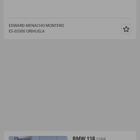
EDWARD MENACHO MONTERO
ES-03300 ORIHUELA
Guar
BMW 118
118iA