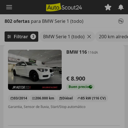
Saltar
al
contenido
802 ofertas
para BMW Serie 1 (todo)
principal
Filtrar
BMW Serie 1 (todo)
200 km alred
3
BMW 116
116dA
€ 8.900
Buen
precio
03/2014
206.000 km
Diésel
85 kW (116 CV)
Garantia, Sensor de lluvia, Start/Stop automático