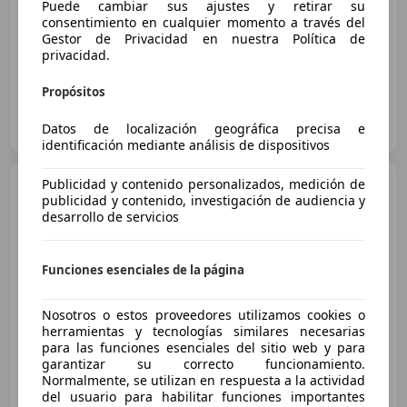
06/2025
28.020 km
Gasolina
90 kW (122 CV)
Puede cambiar sus ajustes y retirar su
consentimiento en cualquier momento a través del
Suspensión deportiva
Gestor de Privacidad en nuestra Política de
privacidad.
Propósitos
BMW BENIGAR ELCHE
Datos de localización geográfica precisa e
ES-3206 ELCHE
Guar
identificación mediante análisis de dispositivos
BMW 116
Publicidad y contenido personalizados, medición de
116dA Business
publicidad y contenido, investigación de audiencia y
Corporate M Sport
desarrollo de servicios
€ 25.800
Sin
comparación
Funciones esenciales de la página
02/2023
48.900 km
Diésel
85 kW (116 CV)
Nosotros o estos proveedores utilizamos cookies o
herramientas y tecnologías similares necesarias
para las funciones esenciales del sitio web y para
garantizar su correcto funcionamiento.
Normalmente, se utilizan en respuesta a la actividad
AUTOMOVILES LUIS FORTE
del usuario para habilitar funciones importantes
ES-30150 YECLA