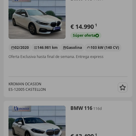
€ 14.990
1
Súper
oferta
02/2020
146.981 km
Gasolina
103 kW (140 CV)
Oferta Exclusiva hasta final de semana. Entrega express
KROMAN OCASION
ES-12005 CASTELLON
Guar
BMW 116
116d
1