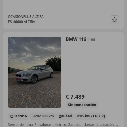
OCASIONPLUS ALZIRA
ES-46600 ALZIRA
Guar
BMW 116
116d
€ 7.489
Sin
comparación
01/2016
202.000 km
Diésel
85 kW (116 CV)
Sensor de lluvia, Elevalunas eléctrico, Garantia, Llantas de aleación, Volante multifunción, Faros antiniebla, Cierre centralizado, Control de tracción