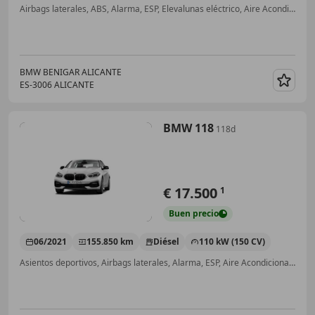
Airbags laterales, ABS, Alarma, ESP, Elevalunas eléctrico, Aire Acondicionado, Sensor de lluvia, Bluetooth
BMW BENIGAR ALICANTE
ES-3006 ALICANTE
Guar
BMW 118
118d
€ 17.500
1
Buen
precio
06/2021
155.850 km
Diésel
110 kW (150 CV)
Asientos deportivos, Airbags laterales, Alarma, ESP, Aire Acondicionado, ABS, Llantas de aleación, Bluetooth