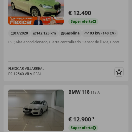
€ 12.490
Súper
oferta
07/2020
142.123 km
Gasolina
103 kW (140 CV)
ESP, Aire Acondicionado, Cierre centralizado, Sensor de lluvia, Control de tracción, Faros antiniebla, Volante multifunción
FLEXICAR VILLARREAL
ES-12540 VILA-REAL
Guar
BMW 118
118iA
€ 12.900
1
Súper
oferta