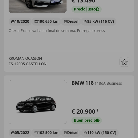
€ 13.490
Precio
justo
10/2020
190.650 km
Diésel
85 kW (116 CV)
Oferta Exclusiva hasta final de semana. Entrega express
KROMAN OCASION
ES-12005 CASTELLON
Guar
BMW 118
118dA Business
€ 20.900
1
Buen
precio
05/2022
102.500 km
Diésel
110 kW (150 CV)