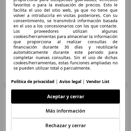
favoritos o para la evaluación de precios. Esto le
facilita el uso del sitio web, ya que no tiene que
€ 14.290
volver a introducirla en visitas posteriores. Con su
consentimiento, se transmitirá información basada
Precio
justo
en el uso a los concesionarios con los que contacte.
Los proveedores utilizan algunas
08/2021
190.260 km
Diésel
85 kW (116 CV)
cookies/herramientas para almacenar la información
que proporciona al realizar consultas de
Oferta Exclusiva hasta final de semana. Entrega express
financiación durante 30 días y reutilizarla
automáticamente durante este periodo para
completar nuevas consultas. Sin el uso de dichas
cookies/herramientas, estas funciones ampliadas no
se pueden utilizar total o parcialmente.
KROMAN OCASION
ES-12005 CASTELLON
Guar
|
|
Política de privacidad
Aviso legal
Vendor List
BMW 118
118dA Business
Aceptar y cerrar
Más información
€ 27.900
Rechazar y cerrar
Precio
justo