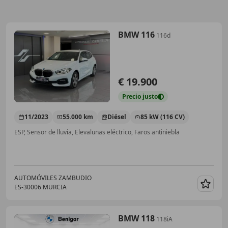
BMW 116
116d
€ 19.900
Precio
justo
11/2023
55.000 km
Diésel
85 kW (116 CV)
ESP, Sensor de lluvia, Elevalunas eléctrico, Faros antiniebla
AUTOMÓVILES ZAMBUDIO
ES-30006 MURCIA
Guar
BMW 118
118iA