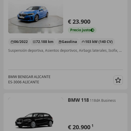
€ 23.900
Precio
justo
06/2022
72.188 km
Gasolina
103 kW (140 CV)
Suspensión deportiva, Asientos deportivos, Airbags laterales, Isofix, ESP, Cierre centralizado, ABS, Aire Acondicionado
BMW BENIGAR ALICANTE
ES-3006 ALICANTE
Guar
BMW 118
118dA Business
€ 20.900
1