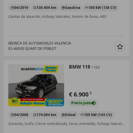
04/2019
130.404 km
Gasolina
100 kW (136 CV)
Llantas de aleación, Airbags laterales, Sensor de lluvia, ABS
IBERICA DE AUTOMOVILES VALENCIA
ES-46930 QUART DE POBLET
Guar
BMW 118
118d
€ 6.900
1
Precio
justo
04/2008
174.094 km
Diésel
105 kW (143 CV)
Garantia, Isofix, Cierre centralizado, Faros antiniebla, Airbags laterales, Ordenador