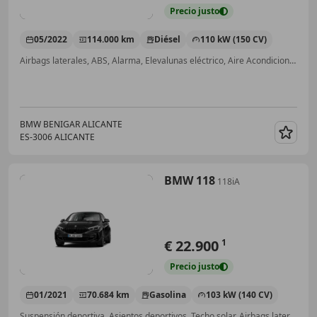
Precio
justo
05/2022
114.000 km
Diésel
110 kW (150 CV)
Airbags laterales, ABS, Alarma, Elevalunas eléctrico, Aire Acondicionado, Sensor de lluvia, Bluetooth, ESP
BMW BENIGAR ALICANTE
ES-3006 ALICANTE
Guar
BMW 118
118iA
€ 22.900
1
Precio
justo
01/2021
70.684 km
Gasolina
103 kW (140 CV)
Suspensión deportiva, Asientos deportivos, Techo solar, Airbags laterales, ESP, ABS, Elevalunas eléctrico, Aire Acondicionado