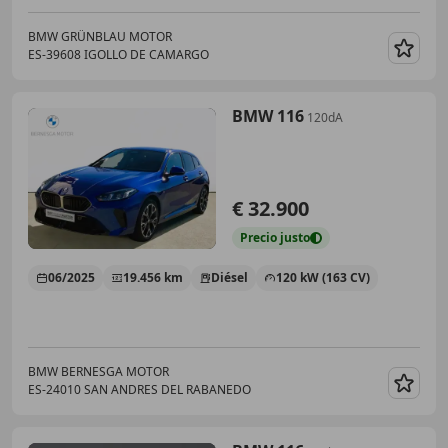
BMW GRÜNBLAU MOTOR
ES-39608 IGOLLO DE CAMARGO
Guar
BMW 116
120dA
€ 32.900
Precio
justo
06/2025
19.456 km
Diésel
120 kW (163 CV)
BMW BERNESGA MOTOR
ES-24010 SAN ANDRES DEL RABANEDO
Guar