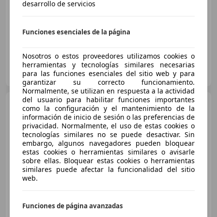
Sin
comparación
desarrollo de servicios
07/2025
18.209 km
Diésel
120 kW (163 CV)
Funciones esenciales de la página
Nosotros o estos proveedores utilizamos cookies o
herramientas y tecnologías similares necesarias
BMW BERNESGA MOTOR
para las funciones esenciales del sitio web y para
ES-24010 SAN ANDRES DEL RABANEDO
Guar
garantizar su correcto funcionamiento.
Normalmente, se utilizan en respuesta a la actividad
del usuario para habilitar funciones importantes
BMW 116
116dA
como la configuración y el mantenimiento de la
información de inicio de sesión o las preferencias de
privacidad. Normalmente, el uso de estas cookies o
tecnologías similares no se puede desactivar. Sin
embargo, algunos navegadores pueden bloquear
€ 15.990
1
estas cookies o herramientas similares o avisarle
sobre ellas. Bloquear estas cookies o herramientas
Buen
precio
similares puede afectar la funcionalidad del sitio
web.
12/2020
118.760 km
Diésel
85 kW (116 CV)
Funciones de página avanzadas