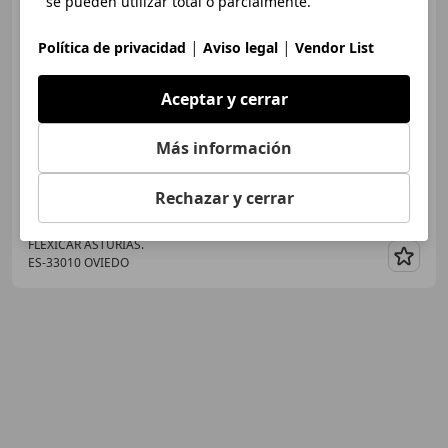
se pueden utilizar total o parcialmente.
|
|
Política de privacidad
Aviso legal
Vendor List
€ 10.470
Aceptar y cerrar
Súper
oferta
Más información
01/2015
119.786 km
Diésel
85 kW (116 CV)
Rechazar y cerrar
FLEXICAR ASTURIAS.
ES-33010 OVIEDO
Guar