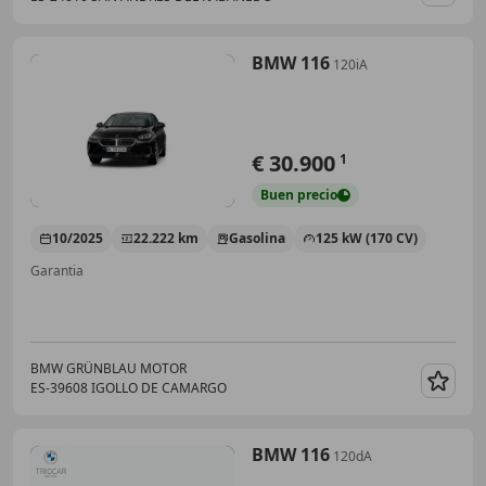
Guar
BMW 116
120iA
€ 30.900
1
Buen
precio
10/2025
22.222 km
Gasolina
125 kW (170 CV)
Garantia
BMW GRÜNBLAU MOTOR
ES-39608 IGOLLO DE CAMARGO
Guar
BMW 116
120dA