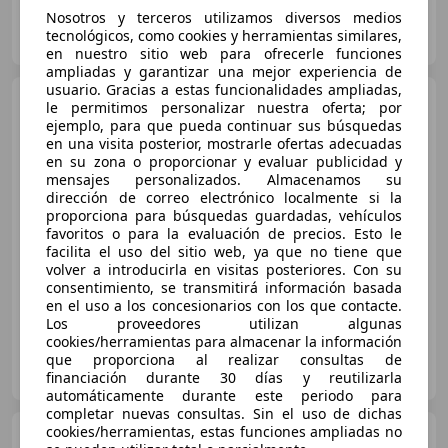
Nosotros y terceros utilizamos diversos medios
FLEXICAR ASTURIAS.
tecnológicos, como cookies y herramientas similares,
ES-33010 OVIEDO
Guar
en nuestro sitio web para ofrecerle funciones
ampliadas y garantizar una mejor experiencia de
usuario. Gracias a estas funcionalidades ampliadas,
BMW 118
118iA
le permitimos personalizar nuestra oferta; por
ejemplo, para que pueda continuar sus búsquedas
en una visita posterior, mostrarle ofertas adecuadas
en su zona o proporcionar y evaluar publicidad y
mensajes personalizados. Almacenamos su
€ 15.490
dirección de correo electrónico localmente si la
proporciona para búsquedas guardadas, vehículos
Sin
comparación
favoritos o para la evaluación de precios. Esto le
facilita el uso del sitio web, ya que no tiene que
06/2020
62.707 km
Gasolina
103 kW (140 CV)
volver a introducirla en visitas posteriores. Con su
consentimiento, se transmitirá información basada
en el uso a los concesionarios con los que contacte.
Los proveedores utilizan algunas
cookies/herramientas para almacenar la información
FLEXICAR ASTURIAS.
que proporciona al realizar consultas de
ES-33010 OVIEDO
financiación durante 30 días y reutilizarla
Guar
automáticamente durante este periodo para
completar nuevas consultas. Sin el uso de dichas
cookies/herramientas, estas funciones ampliadas no
BMW 116
116d