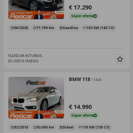
€ 17.290
Súper
oferta
06/2020
71.709 km
Gasolina
103 kW (140 CV)
FLEXICAR ASTURIAS.
ES-33010 OVIEDO
Guar
BMW 118
118dA
€ 14.990
Súper
oferta
02/2018
93.000 km
Diésel
110 kW (150 CV)