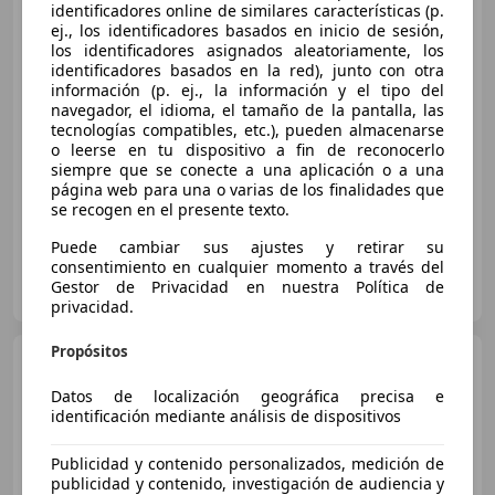
identificadores online de similares características (p.
ej., los identificadores basados en inicio de sesión,
los identificadores asignados aleatoriamente, los
€ 27.900
identificadores basados en la red), junto con otra
información (p. ej., la información y el tipo del
Sin
comparación
navegador, el idioma, el tamaño de la pantalla, las
tecnologías compatibles, etc.), pueden almacenarse
05/2021
70.000 km
Diésel
110 kW (150 CV)
o leerse en tu dispositivo a fin de reconocerlo
siempre que se conecte a una aplicación o a una
Garantia, Sensor de lluvia, Cierre centralizado, Control de tracción, Volante multifunción
página web para una o varias de los finalidades que
se recogen en el presente texto.
Puede cambiar sus ajustes y retirar su
consentimiento en cualquier momento a través del
BMW GRÜNBLAU MOTOR
Gestor de Privacidad en nuestra Política de
ES-39608 IGOLLO DE CAMARGO
Guar
privacidad.
Propósitos
BMW 116
120dA
Datos de localización geográfica precisa e
identificación mediante análisis de dispositivos
€ 34.900
Publicidad y contenido personalizados, medición de
publicidad y contenido, investigación de audiencia y