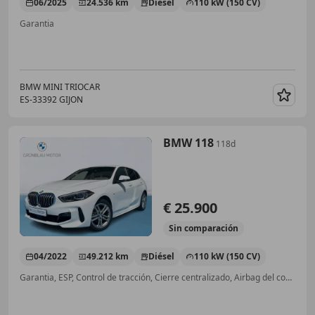
06/2025
24.536 km
Diésel
110 kW (150 CV)
Garantia
BMW MINI TRIOCAR
ES-33392 GIJON
Guar
BMW 118
118d
€ 25.900
Sin
comparación
04/2022
49.212 km
Diésel
110 kW (150 CV)
Garantia, ESP, Control de tracción, Cierre centralizado, Airbag del conductor, Elevalunas eléctrico