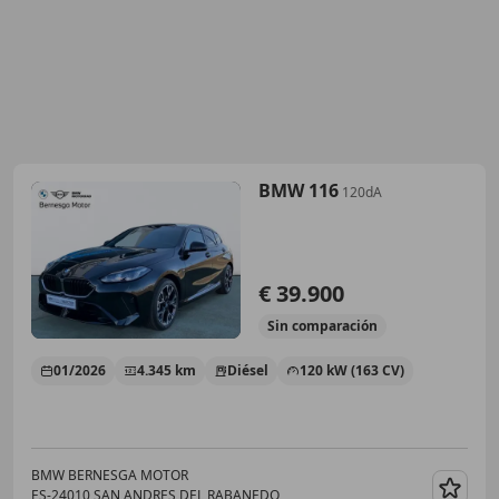
BMW 116
120dA
€ 39.900
Sin
comparación
01/2026
4.345 km
Diésel
120 kW (163 CV)
BMW BERNESGA MOTOR
ES-24010 SAN ANDRES DEL RABANEDO