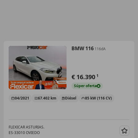
BMW 116
116dA
€ 16.390
1
Súper
oferta
04/2021
67.402 km
Diésel
85 kW (116 CV)
FLEXICAR ASTURIAS.
ES-33010 OVIEDO
Guar