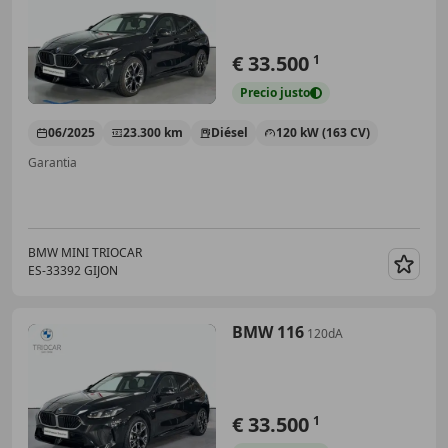
€ 33.500
1
Precio
justo
06/2025
23.300 km
Diésel
120 kW (163 CV)
Garantia
BMW MINI TRIOCAR
ES-33392 GIJON
Guar
BMW 116
120dA
€ 33.500
1