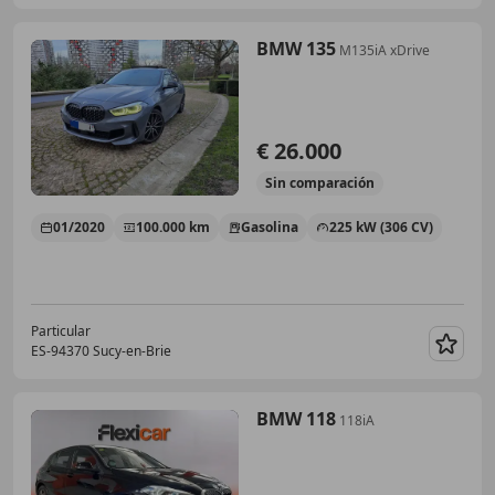
BMW 135
M135iA xDrive
€ 26.000
Sin
comparación
01/2020
100.000 km
Gasolina
225 kW (306 CV)
Particular
ES-94370 Sucy-en-Brie
Guar
BMW 118
118iA