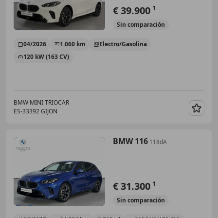
€ 39.900
1
Sin
comparación
04/2026
1.060 km
Electro/Gasolina
120 kW (163 CV)
BMW MINI TRIOCAR
ES-33392 GIJON
Guar
BMW 116
118dA
€ 31.300
1
Sin
comparación