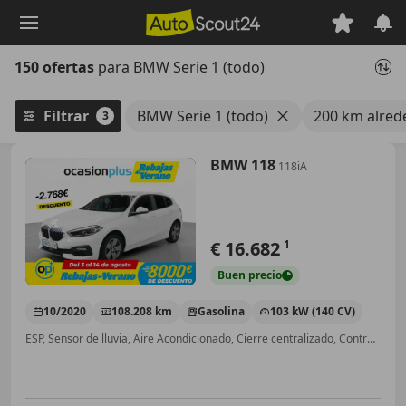
Saltar
al
contenido
150 ofertas
para BMW Serie 1 (todo)
principal
Filtrar
BMW Serie 1 (todo)
200 km alred
3
BMW 118
118iA
€ 16.682
1
Buen
precio
10/2020
108.208 km
Gasolina
103 kW (140 CV)
ESP, Sensor de lluvia, Aire Acondicionado, Cierre centralizado, Control de tracción