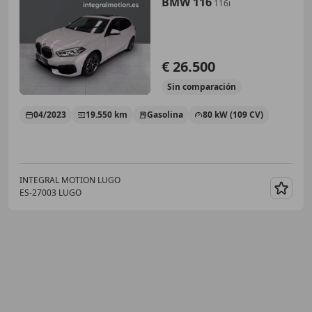
BMW 116
116i
€ 26.500
Sin
comparación
04/2023
19.550 km
Gasolina
80 kW (109 CV)
INTEGRAL MOTION LUGO
ES-27003 LUGO
Guar