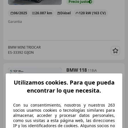
Precio
justo
06/2025
26.087 km
Diésel
120 kW (163 CV)
Garantia
BMW MINI TRIOCAR
ES-33392 GIJON
Guar
BMW 118
118iA
Utilizamos cookies. Para que pueda
encontrar lo que necesita.
€ 28.500
Con su consentimiento, nosotros y nuestros 263
Sin
comparación
socios usamos cookies o tecnologías similares para
almacenar, acceder y procesar datos personales,
06/2024
28.326 km
Gasolina
100 kW (136 CV)
como sus visitas a esta página web, las direcciones
IP y los identificadores de cookies. Algunos socios no