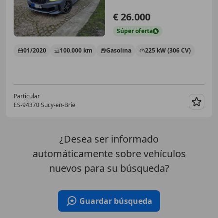
€ 26.000
Súper
oferta
01/2020
100.000 km
Gasolina
225 kW (306 CV)
Particular
ES-94370 Sucy-en-Brie
Guar
¿Desea ser informado
automáticamente sobre vehículos
nuevos para su búsqueda?
Guardar búsqueda