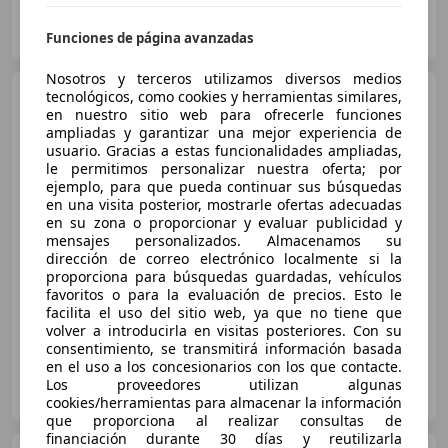
AUTOS JOSE MIGUEL
ES-23700 LINARES
Guar
Funciones de página avanzadas
Nosotros y terceros utilizamos diversos medios
BMW 118
tecnológicos, como cookies y herramientas similares,
118i
en nuestro sitio web para ofrecerle funciones
ampliadas y garantizar una mejor experiencia de
usuario. Gracias a estas funcionalidades ampliadas,
le permitimos personalizar nuestra oferta; por
€ 18.250
ejemplo, para que pueda continuar sus búsquedas
en una visita posterior, mostrarle ofertas adecuadas
Sin
comparación
en su zona o proporcionar y evaluar publicidad y
mensajes personalizados. Almacenamos su
01/2020
137.000 km
Gasolina
103 kW (140 CV)
dirección de correo electrónico localmente si la
proporciona para búsquedas guardadas, vehículos
ABS, Sensor de lluvia, Cierre centralizado, ESP, Volante multifunción
favoritos o para la evaluación de precios. Esto le
facilita el uso del sitio web, ya que no tiene que
volver a introducirla en visitas posteriores. Con su
consentimiento, se transmitirá información basada
en el uso a los concesionarios con los que contacte.
MIÑA CAR
Los proveedores utilizan algunas
ES-29003 MALAGA
Guar
cookies/herramientas para almacenar la información
que proporciona al realizar consultas de
financiación durante 30 días y reutilizarla