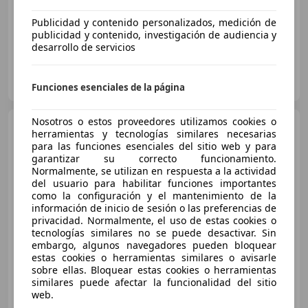
Sensor de lluvia, Cierre centralizado, Control de tracción, Volante multifunción
Publicidad y contenido personalizados, medición de
publicidad y contenido, investigación de audiencia y
desarrollo de servicios
STYLO MOTOR
ES-41701 DOS HERMANAS
Guar
Funciones esenciales de la página
Nosotros o estos proveedores utilizamos cookies o
BMW 116
116d
herramientas y tecnologías similares necesarias
para las funciones esenciales del sitio web y para
garantizar su correcto funcionamiento.
Normalmente, se utilizan en respuesta a la actividad
del usuario para habilitar funciones importantes
€ 21.999
1
como la configuración y el mantenimiento de la
información de inicio de sesión o las preferencias de
Sin
comparación
privacidad. Normalmente, el uso de estas cookies o
tecnologías similares no se puede desactivar. Sin
05/2020
76.500 km
Diésel
85 kW (116 CV)
embargo, algunos navegadores pueden bloquear
estas cookies o herramientas similares o avisarle
Sensor de lluvia, Cierre centralizado, Volante multifunción
sobre ellas. Bloquear estas cookies o herramientas
similares puede afectar la funcionalidad del sitio
web.