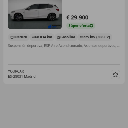
€ 29.900
Súper
oferta
09/2020
68.034 km
Gasolina
225 kW (306 CV)
Suspensión deportiva, ESP, Aire Acondicionado, Asientos deportivos, Cierre centralizado, Llantas de aleación, Airbags laterales, Airbag del conductor
YOURCAR
ES-28031 Madrid
Guar