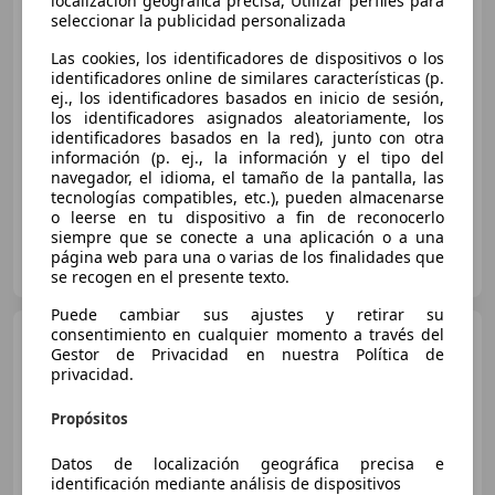
localización geográfica precisa, Utilizar perfiles para
seleccionar la publicidad personalizada
Las cookies, los identificadores de dispositivos o los
€ 18.490
identificadores online de similares características (p.
ej., los identificadores basados en inicio de sesión,
Sin
comparación
los identificadores asignados aleatoriamente, los
identificadores basados en la red), junto con otra
01/2020
146.000 km
Diésel
85 kW (116 CV)
información (p. ej., la información y el tipo del
navegador, el idioma, el tamaño de la pantalla, las
tecnologías compatibles, etc.), pueden almacenarse
o leerse en tu dispositivo a fin de reconocerlo
siempre que se conecte a una aplicación o a una
AUTOCARS
página web para una o varias de los finalidades que
ES-14920 AGUILAR DE LA FRONTERA
Guar
se recogen en el presente texto.
Puede cambiar sus ajustes y retirar su
consentimiento en cualquier momento a través del
BMW 116
116dA
Gestor de Privacidad en nuestra Política de
privacidad.
€ 19.490
1
Propósitos
Sin
comparación
Datos de localización geográfica precisa e
12/2020
67.000 km
Diésel
85 kW (116 CV)
identificación mediante análisis de dispositivos