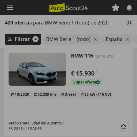
Saltar
al
contenido
420 ofertas
para BMW Serie 1 (todo) de 2020
principal
Filtrar
BMW Serie 1 (todo)
España
4
BMW 116
1.5 116D 5P
€ 15.930
1
Súper
oferta
10/2020
52.329 km
Diésel
85 kW (116 CV)
Autoplanet Ciudad del Automóvil
ES-28914 LEGANES
Guar