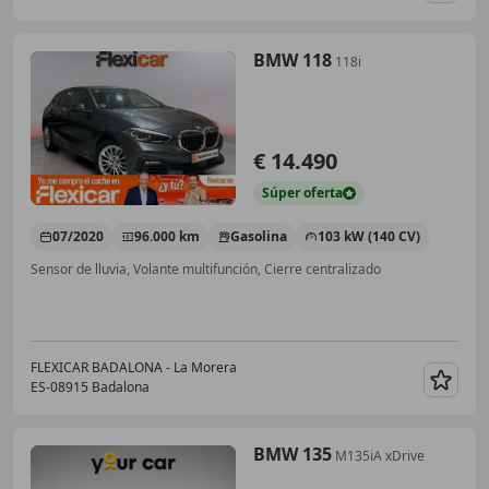
BMW 118
118i
€ 14.490
Súper
oferta
07/2020
96.000 km
Gasolina
103 kW (140 CV)
Sensor de lluvia, Volante multifunción, Cierre centralizado
FLEXICAR BADALONA - La Morera
ES-08915 Badalona
Guar
BMW 135
M135iA xDrive