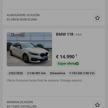
ALMOGÀVERS OCASIÓN
ES-08030 BARCELONA
Guar
BMW 118
118iA
€ 14.990
1
Súper
oferta
02/2020
146.981 km
Gasolina
103 kW (140 CV)
Oferta Exclusiva hasta final de semana. Entrega express
KROMAN OCASION
ES-12005 CASTELLON
Guar