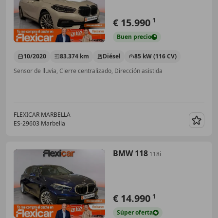
€ 15.990
1
Buen
precio
10/2020
83.374 km
Diésel
85 kW (116 CV)
Sensor de lluvia, Cierre centralizado, Dirección asistida
FLEXICAR MARBELLA
ES-29603 Marbella
Guar
BMW 118
118i
€ 14.990
1
Súper
oferta