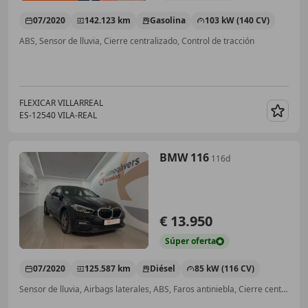
07/2020
142.123 km
Gasolina
103 kW (140 CV)
ABS, Sensor de lluvia, Cierre centralizado, Control de tracción
FLEXICAR VILLARREAL
ES-12540 VILA-REAL
Guar
BMW 116
116d
€ 13.950
Súper
oferta
07/2020
125.587 km
Diésel
85 kW (116 CV)
Sensor de lluvia, Airbags laterales, ABS, Faros antiniebla, Cierre centralizado, Volante multifunción, Control de velocidad, Control de tracción