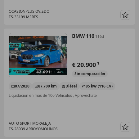
OCASIONPLUS OVIEDO
ES-33199 MERES
Guar
BMW 116
116d
€ 20.900
1
Sin
comparación
07/2020
87.700 km
Diésel
85 kW (116 CV)
Liquidación en mas de 100 Vehiculos , Aprovéchate
AUTO SPORT MORALEJA
ES-28939 ARROYOMOLINOS
Guar