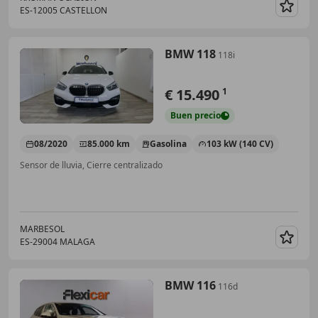
ES-12005 CASTELLON
Guar
BMW 118
118i
€ 15.490
1
Buen
precio
08/2020
85.000 km
Gasolina
103 kW (140 CV)
Sensor de lluvia, Cierre centralizado
MARBESOL
ES-29004 MALAGA
Guar
BMW 116
116d