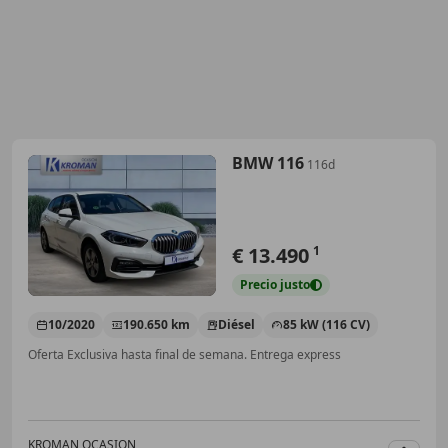
BMW 116
116d
€ 13.490
1
Precio
justo
10/2020
190.650 km
Diésel
85 kW (116 CV)
Oferta Exclusiva hasta final de semana. Entrega express
KROMAN OCASION