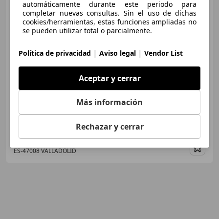
BMW 116
automáticamente durante este periodo para
116d
completar nuevas consultas. Sin el uso de dichas
cookies/herramientas, estas funciones ampliadas no
se pueden utilizar total o parcialmente.
€ 17.500
1
|
|
Política de privacidad
Aviso legal
Vendor List
Precio
justo
Aceptar y cerrar
02/2020
71.000 km
Diésel
85 kW (116 CV)
Sensor de lluvia, Cierre centralizado
Más información
Rechazar y cerrar
AUTOMOVILES SAMARCA
ES-47008 VALLADOLID
Guar