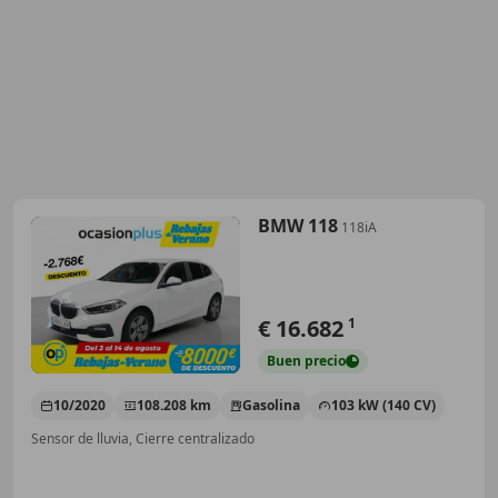
BMW 118
118iA
€ 16.682
1
Buen
precio
10/2020
108.208 km
Gasolina
103 kW (140 CV)
Sensor de lluvia, Cierre centralizado