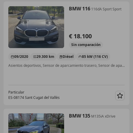
BMW 116
116dA Sport Sport
€ 18.100
Sin
comparación
09/2020
29.300 km
Diésel
85 kW (116 CV)
Asientos deportivos, Sensor de aparcamiento trasero, Sensor de aparcamiento delantero, Elevalunas eléctrico, Alerta cambio de carril, Sensor de lluvia, Libro de mantenimiento, Cierre centralizado
Particular
ES-08174 Sant Cugat del Vallès
Guar
BMW 135
M135iA xDrive