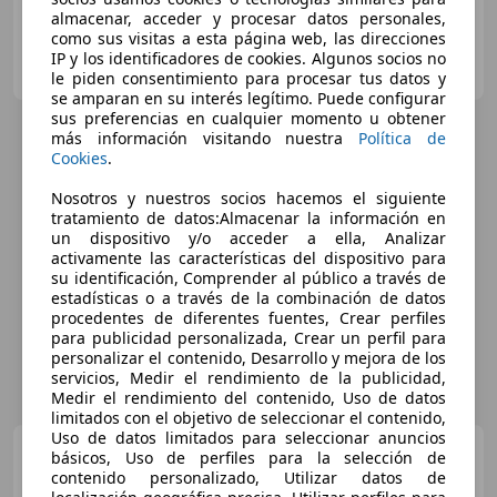
almacenar, acceder y procesar datos personales,
como sus visitas a esta página web, las direcciones
CLICARS MADRID
IP y los identificadores de cookies. Algunos socios no
ES-28021 MADRID
Guar
le piden consentimiento para procesar tus datos y
se amparan en su interés legítimo. Puede configurar
sus preferencias en cualquier momento u obtener
más información visitando nuestra
Política de
Cookies
.
Nosotros y nuestros socios hacemos el siguiente
tratamiento de datos:Almacenar la información en
un dispositivo y/o acceder a ella, Analizar
activamente las características del dispositivo para
su identificación, Comprender al público a través de
estadísticas o a través de la combinación de datos
procedentes de diferentes fuentes, Crear perfiles
para publicidad personalizada, Crear un perfil para
personalizar el contenido, Desarrollo y mejora de los
servicios, Medir el rendimiento de la publicidad,
Medir el rendimiento del contenido, Uso de datos
limitados con el objetivo de seleccionar el contenido,
Uso de datos limitados para seleccionar anuncios
BMW 116
Berlina Automático
básicos, Uso de perfiles para la selección de
de 5 Puertas
contenido personalizado, Utilizar datos de