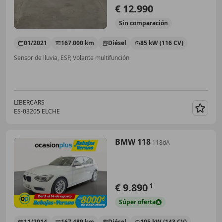
€ 12.990
Sin
comparación
01/2021
167.000 km
Diésel
85 kW (116 CV)
Sensor de lluvia, ESP, Volante multifunción
LIBERCARS
ES-03205 ELCHE
Guar
BMW 118
118dA
€ 9.890
1
Súper
oferta
11/2014
167.489 km
Diésel
105 kW (143 CV)