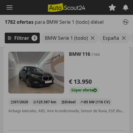
Saltar
al
contenido
1782 ofertas
para BMW Serie 1 (todo) diésel
principal
Filtrar
BMW Serie 1 (todo)
España
3
BMW 116
116d
€ 13.950
Súper
oferta
07/2020
125.587 km
Diésel
85 kW (116 CV)
Airbags laterales, ABS, Aire Acondicionado, Sensor de lluvia, ESP, Bluetooth, Faros antiniebla, Volante multifunción