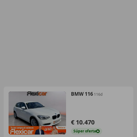
BMW 116
116d
€ 10.470
Súper
oferta