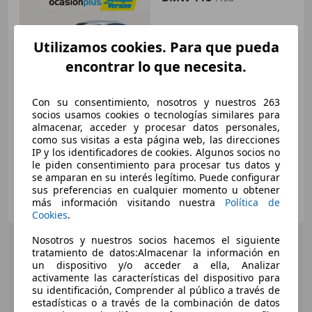
Utilizamos cookies. Para que pueda
€ 9.200
1
encontrar lo que necesita.
Precio
justo
Con su consentimiento, nosotros y nuestros 263
03/2010
114.966 km
Diésel
105 kW (143 CV)
socios usamos cookies o tecnologías similares para
almacenar, acceder y procesar datos personales,
Garantia, Isofix, Airbags laterales, Aire Acondicionado, Start/Stop automático, Climatizador automático, Cierre centralizado, Ordenador
como sus visitas a esta página web, las direcciones
IP y los identificadores de cookies. Algunos socios no
le piden consentimiento para procesar tus datos y
se amparan en su interés legítimo. Puede configurar
sus preferencias en cualquier momento u obtener
OCASIONPLUS ZARAGOZA
más información visitando nuestra
Política de
ES-50013 ZARAGOZA
Guar
Cookies
.
Nosotros y nuestros socios hacemos el siguiente
tratamiento de datos:Almacenar la información en
un dispositivo y/o acceder a ella, Analizar
activamente las características del dispositivo para
su identificación, Comprender al público a través de
estadísticas o a través de la combinación de datos