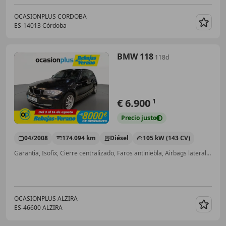
OCASIONPLUS CORDOBA
ES-14013 Córdoba
Guar
BMW 118
118d
€ 6.900
1
Precio
justo
04/2008
174.094 km
Diésel
105 kW (143 CV)
Garantia, Isofix, Cierre centralizado, Faros antiniebla, Airbags laterales, Ordenador
OCASIONPLUS ALZIRA
ES-46600 ALZIRA
Guar