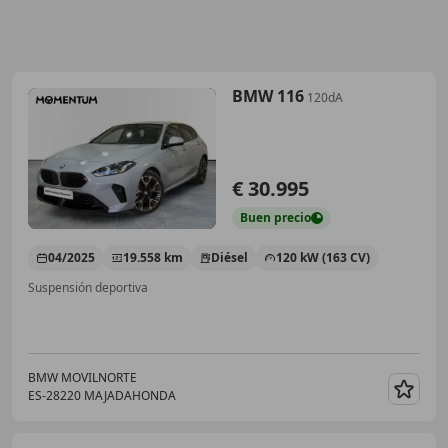
BMW 116
120dA
€ 30.995
Buen
precio
04/2025
19.558 km
Diésel
120 kW (163 CV)
Suspensión deportiva
BMW MOVILNORTE
ES-28220 MAJADAHONDA
Guar