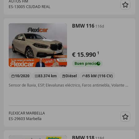
AUTOS HM
ES-13005 CIUDAD REAL
Guar
BMW 116
116d
€ 15.990
1
Buen
precio
10/2020
83.374 km
Diésel
85 kW (116 CV)
Sensor de lluvia, ESP, Elevalunas eléctrico, Faros antiniebla, Volante multifunción, Aire Acondicionado, Control de tracción
FLEXICAR MARBELLA
ES-29603 Marbella
Guar
BMW 118
118d