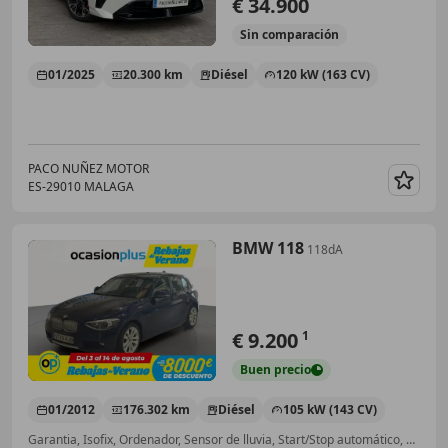
€ 34.900
Sin
comparación
01/2025
20.300 km
Diésel
120 kW (163 CV)
PACO NUÑEZ MOTOR
ES-29010 MALAGA
Guar
BMW 118
118dA
€ 9.200
1
Buen
precio
01/2012
176.302 km
Diésel
105 kW (143 CV)
Garantia, Isofix, Ordenador, Sensor de lluvia, Start/Stop automático, Control de tracción