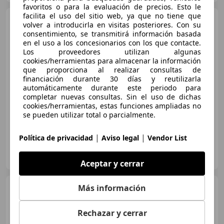
favoritos o para la evaluación de precios. Esto le
facilita el uso del sitio web, ya que no tiene que
BMW 120
120dA M Sport
volver a introducirla en visitas posteriores. Con su
consentimiento, se transmitirá información basada
en el uso a los concesionarios con los que contacte.
Los proveedores utilizan algunas
cookies/herramientas para almacenar la información
€ 24.454
que proporciona al realizar consultas de
financiación durante 30 días y reutilizarla
Precio
justo
automáticamente durante este periodo para
completar nuevas consultas. Sin el uso de dichas
07/2021
97.184 km
Diésel
140 kW (190 CV)
cookies/herramientas, estas funciones ampliadas no
se pueden utilizar total o parcialmente.
|
|
Política de privacidad
Aviso legal
Vendor List
AUTOHERO MÁLAGA
ES-29001 MÁLAGA
Guar
Aceptar y cerrar
BMW 118
Más información
118dA Sport
Rechazar y cerrar