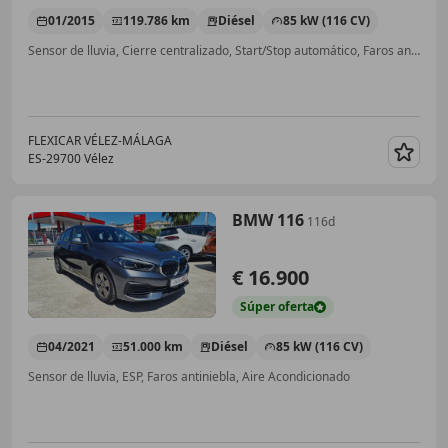
01/2015
119.786 km
Diésel
85 kW (116 CV)
Sensor de lluvia, Cierre centralizado, Start/Stop automático, Faros antiniebla, Airbags laterales, Elevalunas eléctrico
FLEXICAR VÉLEZ-MÁLAGA
ES-29700 Vélez
Guar
BMW 116
116d
€ 16.900
Súper
oferta
04/2021
51.000 km
Diésel
85 kW (116 CV)
Sensor de lluvia, ESP, Faros antiniebla, Aire Acondicionado