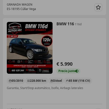
GRANADA WAGEN
ES-18195 Cúllar Vega
Guar
BMW 116
116d
€ 5.990
Precio
justo
05/2010
228.000 km
Diésel
85 kW (116 CV)
Garantia, Start/Stop automático, Isofix, Airbags laterales