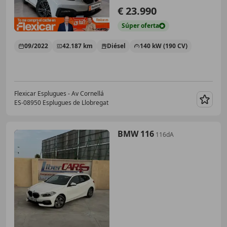
€ 23.990
Súper
oferta
09/2022
42.187 km
Diésel
140 kW (190 CV)
Flexicar Esplugues - Av Cornellá
ES-08950 Esplugues de Llobregat
Guar
BMW 116
116dA