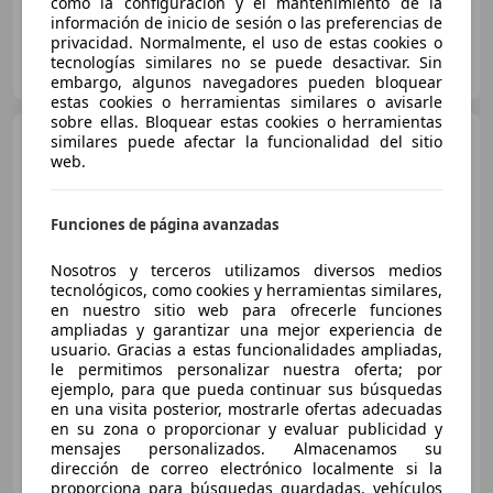
como la configuración y el mantenimiento de la
información de inicio de sesión o las preferencias de
privacidad. Normalmente, el uso de estas cookies o
KROMAN OCASION
tecnologías similares no se puede desactivar. Sin
ES-12005 CASTELLON
Guar
embargo, algunos navegadores pueden bloquear
estas cookies o herramientas similares o avisarle
sobre ellas. Bloquear estas cookies o herramientas
BMW 116
similares puede afectar la funcionalidad del sitio
116dA
web.
Funciones de página avanzadas
€ 16.590
Nosotros y terceros utilizamos diversos medios
Súper
oferta
tecnológicos, como cookies y herramientas similares,
en nuestro sitio web para ofrecerle funciones
03/2021
72.587 km
Diésel
85 kW (116 CV)
ampliadas y garantizar una mejor experiencia de
usuario. Gracias a estas funcionalidades ampliadas,
Sensor de lluvia, ESP, Elevalunas eléctrico, Aire Acondicionado, Volante multifunción
le permitimos personalizar nuestra oferta; por
ejemplo, para que pueda continuar sus búsquedas
en una visita posterior, mostrarle ofertas adecuadas
en su zona o proporcionar y evaluar publicidad y
mensajes personalizados. Almacenamos su
FLEXICAR VIC
dirección de correo electrónico localmente si la
ES-08500 Vic
Guar
proporciona para búsquedas guardadas, vehículos