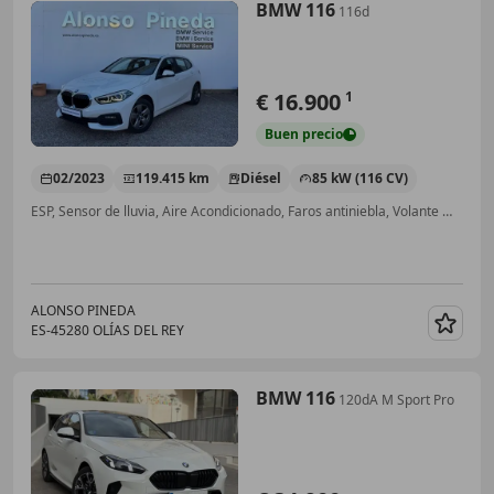
BMW 116
116d
€ 16.900
1
Buen
precio
02/2023
119.415 km
Diésel
85 kW (116 CV)
ESP, Sensor de lluvia, Aire Acondicionado, Faros antiniebla, Volante multifunción
ALONSO PINEDA
ES-45280 OLÍAS DEL REY
Guar
BMW 116
120dA M Sport Pro