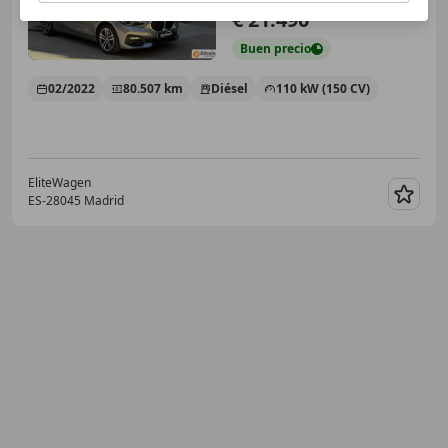
€ 21.490
Buen
precio
02/2022
80.507 km
Diésel
110 kW (150 CV)
EliteWagen
ES-28045 Madrid
Guar