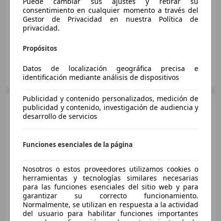
Puede cambiar sus ajustes y retirar su
01/2016
202.000 km
Diésel
85 kW (116 CV)
consentimiento en cualquier momento a través del
Gestor de Privacidad en nuestra Política de
Sensor de lluvia, Elevalunas eléctrico, Garantia, Llantas de aleación, Volante multifunción, Faros antiniebla, Cierre centralizado, Control de tracción
privacidad.
Propósitos
EDWARD MENACHO MONTERO
Datos de localización geográfica precisa e
ES-03300 ORIHUELA
Guar
identificación mediante análisis de dispositivos
Publicidad y contenido personalizados, medición de
BMW 116
116d
publicidad y contenido, investigación de audiencia y
desarrollo de servicios
Funciones esenciales de la página
€ 13.490
1
Precio
justo
Nosotros o estos proveedores utilizamos cookies o
herramientas y tecnologías similares necesarias
10/2020
190.650 km
Diésel
85 kW (116 CV)
para las funciones esenciales del sitio web y para
garantizar su correcto funcionamiento.
Oferta Exclusiva hasta final de semana. Entrega express
Normalmente, se utilizan en respuesta a la actividad
del usuario para habilitar funciones importantes