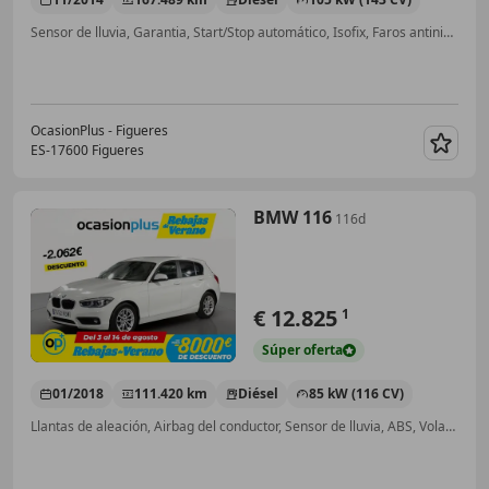
Sensor de lluvia, Garantia, Start/Stop automático, Isofix, Faros antiniebla
OcasionPlus - Figueres
ES-17600 Figueres
Guar
BMW 116
116d
€ 12.825
1
Súper
oferta
01/2018
111.420 km
Diésel
85 kW (116 CV)
Llantas de aleación, Airbag del conductor, Sensor de lluvia, ABS, Volante multifunción, Airbags laterales