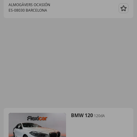
ALMOGÀVERS OCASIÓN
ES-08030 BARCELONA
Guar
BMW 120
120dA