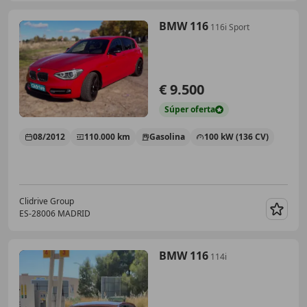
BMW 116
116i Sport
€ 9.500
Súper
oferta
08/2012
110.000 km
Gasolina
100 kW (136 CV)
Clidrive Group
ES-28006 MADRID
Guar
BMW 116
114i