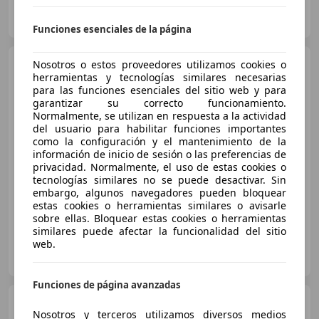
Particular
ES-12006 Castelló de la Plana
Guar
Funciones esenciales de la página
BMW 116
Nosotros o estos proveedores utilizamos cookies o
116dA Business
Corporate M Sport Business
herramientas y tecnologías similares necesarias
Corporate M Sport
para las funciones esenciales del sitio web y para
garantizar su correcto funcionamiento.
Normalmente, se utilizan en respuesta a la actividad
€ 21.900
del usuario para habilitar funciones importantes
como la configuración y el mantenimiento de la
Precio
justo
información de inicio de sesión o las preferencias de
privacidad. Normalmente, el uso de estas cookies o
09/2021
89.000 km
Diésel
85 kW (116 CV)
tecnologías similares no se puede desactivar. Sin
embargo, algunos navegadores pueden bloquear
estas cookies o herramientas similares o avisarle
sobre ellas. Bloquear estas cookies o herramientas
similares puede afectar la funcionalidad del sitio
web.
Particular
ES-26006 Logroño
Guar
Funciones de página avanzadas
BMW 118
118d
Nosotros y terceros utilizamos diversos medios