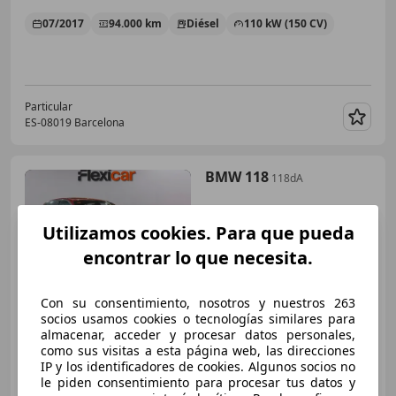
07/2017
94.000 km
Diésel
110 kW (150 CV)
Particular
ES-08019 Barcelona
Guar
BMW 118
118dA
Utilizamos cookies. Para que pueda
encontrar lo que necesita.
€ 14.990
Súper
oferta
Con su consentimiento, nosotros y nuestros 263
socios usamos cookies o tecnologías similares para
01/2019
111.586 km
Diésel
110 kW (150 CV)
almacenar, acceder y procesar datos personales,
como sus visitas a esta página web, las direcciones
IP y los identificadores de cookies. Algunos socios no
le piden consentimiento para procesar tus datos y