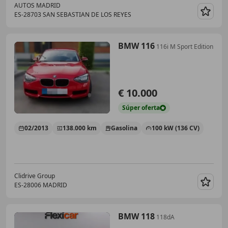
AUTOS MADRID
ES-28703 SAN SEBASTIAN DE LOS REYES
Guar
BMW 116
116i M Sport Edition
€ 10.000
Súper
oferta
02/2013
138.000 km
Gasolina
100 kW (136 CV)
Clidrive Group
ES-28006 MADRID
Guar
BMW 118
118dA