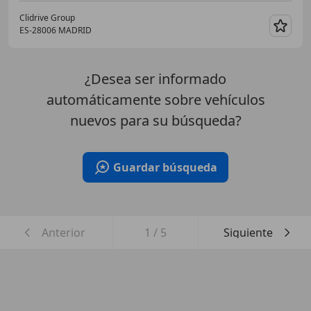
Clidrive Group
ES-28006 MADRID
Guar
¿Desea ser informado
automáticamente sobre vehículos
nuevos para su búsqueda?
Guardar búsqueda
Anterior
1
/
5
Siguiente