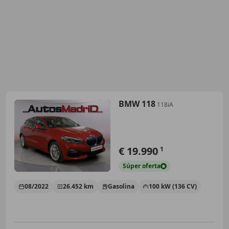
BMW 118
118iA
€ 19.990
1
Súper
oferta
08/2022
26.452 km
Gasolina
100 kW (136 CV)