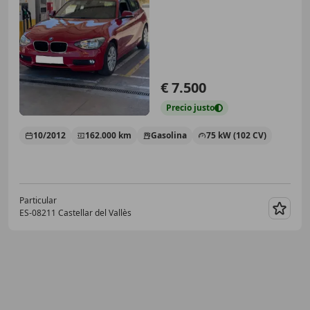
€ 7.500
Precio
justo
10/2012
162.000 km
Gasolina
75 kW (102 CV)
Particular
ES-08211 Castellar del Vallès
Guar