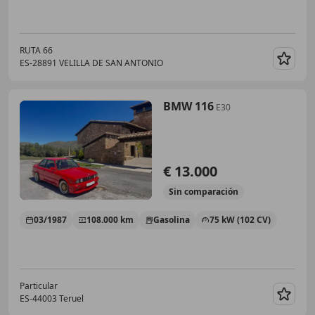
RUTA 66
ES-28891 VELILLA DE SAN ANTONIO
Guar
BMW 116
E30
€ 13.000
Sin
comparación
03/1987
108.000 km
Gasolina
75 kW (102 CV)
Particular
ES-44003 Teruel
Guar