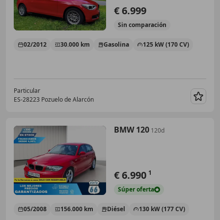
€ 6.999
Sin
comparación
02/2012
30.000 km
Gasolina
125 kW (170 CV)
Particular
ES-28223 Pozuelo de Alarcón
Guar
BMW 120
120d
€ 6.990
1
Súper
oferta
05/2008
156.000 km
Diésel
130 kW (177 CV)