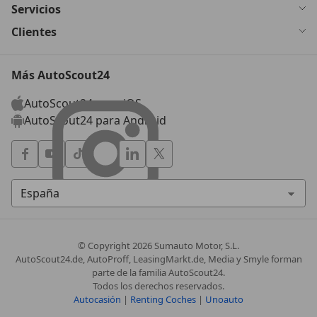
Servicios
Clientes
Más AutoScout24
AutoScout24 para iOS
AutoScout24 para Android
© Copyright
2026
Sumauto Motor, S.L.
AutoScout24.de, AutoProff, LeasingMarkt.de, Media y Smyle forman
parte de la familia AutoScout24.
Todos los derechos reservados.
Autocasión
|
Renting Coches
|
Unoauto