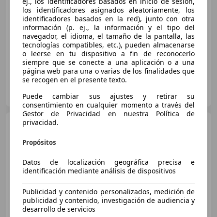
ej., los identificadores basados en inicio de sesión,
€ 14.990
los identificadores asignados aleatoriamente, los
identificadores basados en la red), junto con otra
Súper
oferta
información (p. ej., la información y el tipo del
navegador, el idioma, el tamaño de la pantalla, las
01/2019
111.586 km
Diésel
110 kW (150 CV)
tecnologías compatibles, etc.), pueden almacenarse
o leerse en tu dispositivo a fin de reconocerlo
siempre que se conecte a una aplicación o a una
página web para una o varias de los finalidades que
se recogen en el presente texto.
GRUPO FLEXICAR VALENCIA.
ES-46980 PATERNA
Guar
Puede cambiar sus ajustes y retirar su
consentimiento en cualquier momento a través del
Gestor de Privacidad en nuestra Política de
privacidad.
BMW 116
116iA Sport Sport
€ 10.500
Propósitos
Buen
precio
Datos de localización geográfica precisa e
identificación mediante análisis de dispositivos
01/2013
137.000 km
Gasolina
100 kW (136 CV)
Publicidad y contenido personalizados, medición de
publicidad y contenido, investigación de audiencia y
desarrollo de servicios