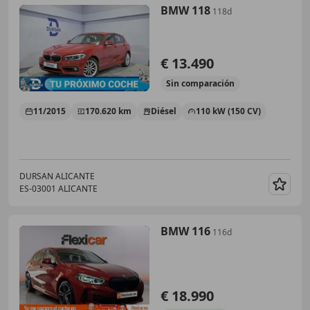
BMW 118
118d
€ 13.490
Sin
comparación
11/2015
170.620 km
Diésel
110 kW (150 CV)
DURSAN ALICANTE
ES-03001 ALICANTE
Guar
BMW 116
116d
€ 18.990