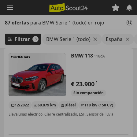
Saltar
al
contenido
87 ofertas
para BMW Serie 1 (todo) en rojo
principal
Filtrar
BMW Serie 1 (todo)
España
3
BMW 118
118dA
€ 23.900
1
Sin
comparación
12/2022
60.879 km
Diésel
110 kW (150 CV)
Elevalunas eléctrico, Cierre centralizado, ESP, Sensor de lluvia