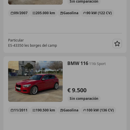
Sin
comparación
09/2007
205.000 km
Gasolina
90 kW (122 CV)
Particular
ES-43350 les borges del camp
Guar
BMW 116
116i Sport
€ 9.500
Sin
comparación
11/2011
190.500 km
Gasolina
100 kW (136 CV)