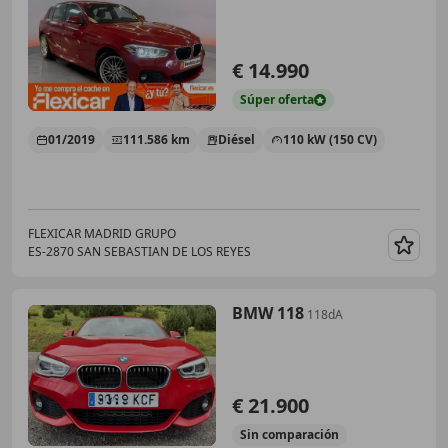
€ 14.990
Súper
oferta
01/2019
111.586 km
Diésel
110 kW (150 CV)
FLEXICAR MADRID GRUPO
ES-2870 SAN SEBASTIAN DE LOS REYES
Guar
BMW 118
118dA
€ 21.900
Sin
comparación