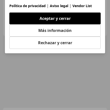
03/2022
57.759 km
Diésel
140 kW (190 CV)
|
|
Política de privacidad
Aviso legal
Vendor List
Aceptar y cerrar
BMW VEHINTER
ES-28905 GETAFE
Más información
Guar
Rechazar y cerrar