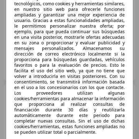
tecnológicos, como cookies y herramientas similares,
en nuestro sitio web para ofrecerle funciones
ampliadas y garantizar una mejor experiencia de
€ 13.490
usuario. Gracias a estas funcionalidades ampliadas,
Sin
comparación
le permitimos personalizar nuestra oferta; por
ejemplo, para que pueda continuar sus búsquedas
en una visita posterior, mostrarle ofertas adecuadas
11/2015
170.620 km
Diésel
110 kW (150 CV)
en su zona o proporcionar y evaluar publicidad y
mensajes personalizados. Almacenamos su
dirección de correo electrónico localmente si la
proporciona para búsquedas guardadas, vehículos
favoritos o para la evaluación de precios. Esto le
DURSAN VALENCIA
facilita el uso del sitio web, ya que no tiene que
ES-28025 VALENCIA
Guar
volver a introducirla en visitas posteriores. Con su
consentimiento, se transmitirá información basada
en el uso a los concesionarios con los que contacte.
BMW 120
120dA
Los proveedores utilizan algunas
cookies/herramientas para almacenar la información
que proporciona al realizar consultas de
financiación durante 30 días y reutilizarla
automáticamente durante este periodo para
€ 26.400
1
completar nuevas consultas. Sin el uso de dichas
cookies/herramientas, estas funciones ampliadas no
Buen
precio
se pueden utilizar total o parcialmente.