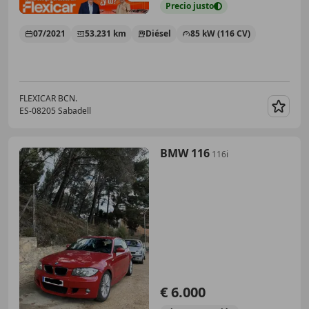
Precio
justo
07/2021
53.231 km
Diésel
85 kW (116 CV)
FLEXICAR BCN.
ES-08205 Sabadell
Guar
BMW 116
116i
€ 6.000