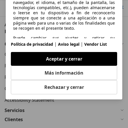
navegador, el idioma, el tamaño de la pantalla, las
tecnologías compatibles, etc.), pueden almacenarse
Ir arriba
o leerse en tu dispositivo a fin de reconocerlo
siempre que se conecte a una aplicación o a una
página web para una o varias de los finalidades que
AutoScout24: el mayor mercado de automoción de
se recogen en el presente texto.
Europa
Puede cambiar sus ajustes y retirar su
consentimiento en cualquier momento a través del
Conócenos
|
|
Política de privacidad
Aviso legal
Vendor List
Gestor de Privacidad en nuestra Política de
privacidad.
Condiciones Generales
Aceptar y cerrar
Propósitos
Política de Privacidad
Más información
Datos de localización geográfica precisa e
Política de Cookies
identificación mediante análisis de dispositivos
Rechazar y cerrar
Contacto
Publicidad y contenido personalizados, medición de
publicidad y contenido, investigación de audiencia y
Accessibility Statement
desarrollo de servicios
Servicios
Clientes
Funciones esenciales de la página