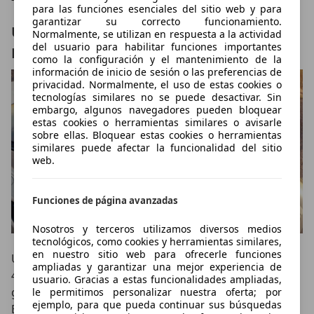
para las funciones esenciales del sitio web y para
garantizar su correcto funcionamiento.
Un techo desmontable inspirado en el
Normalmente, se utilizan en respuesta a la actividad
del usuario para habilitar funciones importantes
Lotus Esprit
como la configuración y el mantenimiento de la
información de inicio de sesión o las preferencias de
privacidad. Normalmente, el uso de estas cookies o
tecnologías similares no se puede desactivar. Sin
embargo, algunos navegadores pueden bloquear
estas cookies o herramientas similares o avisarle
sobre ellas. Bloquear estas cookies o herramientas
similares puede afectar la funcionalidad del sitio
web.
Funciones de página avanzadas
Nosotros y terceros utilizamos diversos medios
tecnológicos, como cookies y herramientas similares,
en nuestro sitio web para ofrecerle funciones
Una de las novedades más curiosas del nuevo Emira
ampliadas y garantizar una mejor experiencia de
420 Sport es la incorporación, por primera vez en la
usuario. Gracias a estas funcionalidades ampliadas,
gama, de un
techo de cristal tintado desmontable
.
le permitimos personalizar nuestra oferta; por
ejemplo, para que pueda continuar sus búsquedas
Este panel puede
retirarse manualmente
y