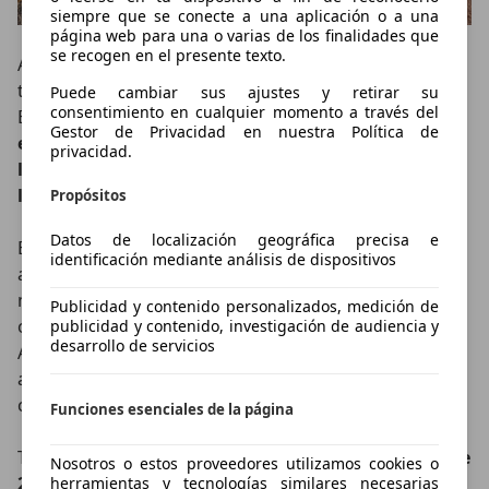
siempre que se conecte a una aplicación o a una
página web para una o varias de los finalidades que
se recogen en el presente texto.
A nivel estético hay cambios importantes, aunque
todos tienen una función clara más allá de lo visual. El
Puede cambiar sus ajustes y retirar su
consentimiento en cualquier momento a través del
Emira 420 Sport estrena un
splitter delantero
Gestor de Privacidad en nuestra Política de
específico
,
nuevas entradas de aire
,
faldones
privacidad.
laterales
más pronunciados, un
pequeño spoiler tipo
lip
y un
portón trasero ventilado
.
Propósitos
Datos de localización geográfica precisa e
Estas modificaciones permiten aumentar el flujo de
identificación mediante análisis de dispositivos
aire hacia los radiadores exteriores en un
15%
,
mejorar un
14%
la refrigeración del radiador central y
Publicidad y contenido personalizados, medición de
optimizar en un
10%
la refrigeración de los frenos.
publicidad y contenido, investigación de audiencia y
desarrollo de servicios
Además, el flujo de aire de la válvula de escape
aumenta un
30%
, algo especialmente importante en
conducción exigente o tandas en circuito.
Funciones esenciales de la página
Todo ello acompañado por nuevas
llantas forjadas de
Nosotros o estos proveedores utilizamos cookies o
20 pulgadas
acabadas en gris oscuro satinado.
herramientas y tecnologías similares necesarias