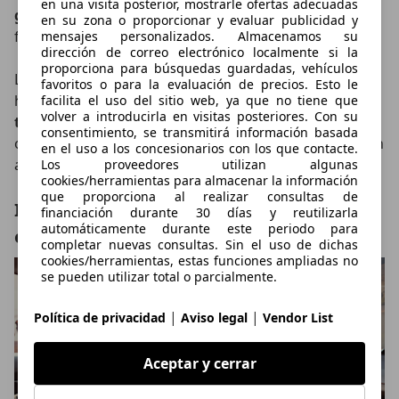
en una visita posterior, mostrarle ofertas adecuadas
guardarse detrás de los asientos
dentro de una
en su zona o proporcionar y evaluar publicidad y
funda protectora.
mensajes personalizados. Almacenamos su
dirección de correo electrónico localmente si la
proporciona para búsquedas guardadas, vehículos
Lotus asegura que esta solución está inspirada en el
favoritos o para la evaluación de precios. Esto le
histórico Esprit y que, además,
estará disponible
facilita el uso del sitio web, ya que no tiene que
volver a introducirla en visitas posteriores. Con su
también para otras versiones del Emira
. La idea es
consentimiento, se transmitirá información basada
ofrecer una experiencia de conducción más abierta sin
en el uso a los concesionarios con los que contacte.
alterar el comportamiento dinámico del coche.
Los proveedores utilizan algunas
cookies/herramientas para almacenar la información
que proporciona al realizar consultas de
Interior con más fibra de carbono y
financiación durante 30 días y reutilizarla
automáticamente durante este periodo para
enfoque deportivo
completar nuevas consultas. Sin el uso de dichas
cookies/herramientas, estas funciones ampliadas no
se pueden utilizar total o parcialmente.
|
|
Política de privacidad
Aviso legal
Vendor List
Aceptar y cerrar