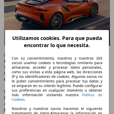
Utilizamos cookies. Para que pueda
encontrar lo que necesita.
La clave de esta versión está en el nuevo
Lightweight
Con su consentimiento, nosotros y nuestros 263
Handling Pack opcional
. Gracias a este paquete, el
socios usamos cookies o tecnologías similares para
Emira 420 Sport consigue rebajar
25 kg
respecto al
almacenar, acceder y procesar datos personales,
como sus visitas a esta página web, las direcciones
Emira Turbo convencional y, además, añade otros
25
IP y los identificadores de cookies. Algunos socios no
kg extra de carga aerodinámica
.
le piden consentimiento para procesar tus datos y
se amparan en su interés legítimo. Puede configurar
sus preferencias en cualquier momento u obtener
Para lograrlo, Lotus incorpora
amortiguadores
más información visitando nuestra
Política de
Multimatic ajustables en dos vías
(
5mm
más baja
Cookies
.
que la del Emira convencional) un
escape de titanio
,
Nosotros y nuestros socios hacemos el siguiente
batería de iones de litio
y diferentes piezas
tratamiento de datos:Almacenar la información en