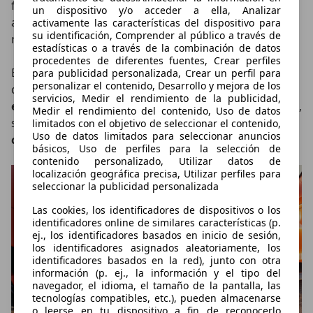
fabricadas en
fibra de carbono
. También se añade la
un dispositivo y/o acceder a ella, Analizar
aplicación
Lotus Track Performance
, diseñada para
activamente las características del dispositivo para
su identificación, Comprender al público a través de
registrar tiempos y datos en circuito.
estadísticas o a través de la combinación de datos
procedentes de diferentes fuentes, Crear perfiles
El chasis mantiene elementos muy poco habituales en
para publicidad personalizada, Crear un perfil para
personalizar el contenido, Desarrollo y mejora de los
deportivos modernos, como la
dirección asistida
servicios, Medir el rendimiento de la publicidad,
electrohidráulica
o la
suspensión de doble horquilla
,
Medir el rendimiento del contenido, Uso de datos
soluciones pensadas para conservar un
tacto de
limitados con el objetivo de seleccionar el contenido,
Uso de datos limitados para seleccionar anuncios
conducción mucho más comunicativo y directo
.
básicos, Uso de perfiles para la selección de
contenido personalizado, Utilizar datos de
localización geográfica precisa, Utilizar perfiles para
seleccionar la publicidad personalizada
Las cookies, los identificadores de dispositivos o los
identificadores online de similares características (p.
ej., los identificadores basados en inicio de sesión,
los identificadores asignados aleatoriamente, los
identificadores basados en la red), junto con otra
información (p. ej., la información y el tipo del
navegador, el idioma, el tamaño de la pantalla, las
tecnologías compatibles, etc.), pueden almacenarse
o leerse en tu dispositivo a fin de reconocerlo