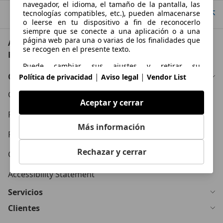
navegador, el idioma, el tamaño de la pantalla, las
tecnologías compatibles, etc.), pueden almacenarse
Ir arriba
o leerse en tu dispositivo a fin de reconocerlo
siempre que se conecte a una aplicación o a una
página web para una o varias de los finalidades que
AutoScout24: el mayor mercado de automoción de
se recogen en el presente texto.
Europa
Puede cambiar sus ajustes y retirar su
consentimiento en cualquier momento a través del
Conócenos
|
|
Política de privacidad
Aviso legal
Vendor List
Gestor de Privacidad en nuestra Política de
privacidad.
Condiciones Generales
Aceptar y cerrar
Propósitos
Política de Privacidad
Más información
Datos de localización geográfica precisa e
Política de Cookies
identificación mediante análisis de dispositivos
Rechazar y cerrar
Contacto
Publicidad y contenido personalizados, medición de
publicidad y contenido, investigación de audiencia y
Accessibility Statement
desarrollo de servicios
Servicios
Clientes
Funciones esenciales de la página