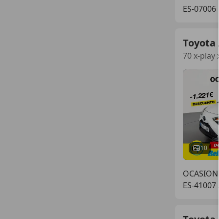
ES-07006
Toyota
70 x-play 
10
OCASIONP
ES-41007 