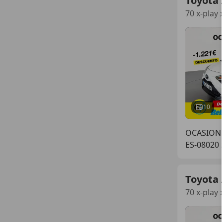
Toyota
70 x-play 
10
OCASIONP
ES-08020
Toyota
70 x-play 