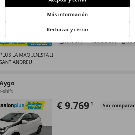
Más información
Rechazar y cerrar
12/2019
38.560 km
Gas
LUS LA MAQUINISTA II
 SANT ANDREU
 Aygo
x-shift
€ 9.769
1
Sin
comparac