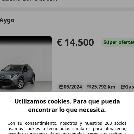
 Aygo
€ 14.500
Súper
oferta
06/2024
25.792 km
Gas
AMO BAHIA
Utilizamos cookies. Para que pueda
-11510 PUERTO REAL
encontrar lo que necesita.
Con su consentimiento, nosotros y nuestros 263 socios
 Aygo
usamos cookies o tecnologías similares para almacenar,
acceder y procesar datos personales, como sus visitas a