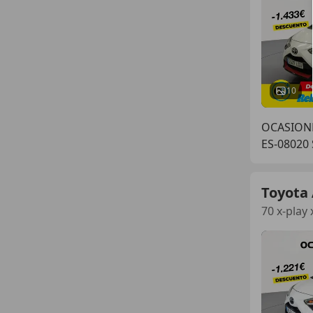
10
OCASIONP
ES-08020
Toyota
70 x-play 