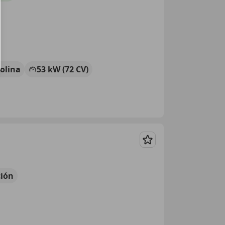
olina
53 kW (72 CV)
Guardar
ión