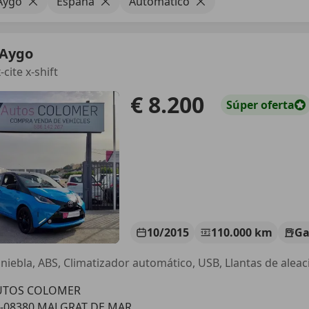
Aygo
España
Automático
 Aygo
-cite x-shift
€ 8.200
Súper
oferta
10/2015
110.000 km
Ga
iniebla, ABS, Climatizador automático, USB, Llantas de aleaci
UTOS COLOMER
S-08380 MALGRAT DE MAR