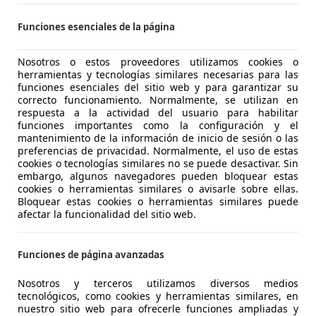
 Palma De Mallorca
Funciones esenciales de la página
 Aygo
Nosotros o estos proveedores utilizamos cookies o
herramientas y tecnologías similares necesarias para las
x-shift
funciones esenciales del sitio web y para garantizar su
correcto funcionamiento. Normalmente, se utilizan en
€ 9.769
1
respuesta a la actividad del usuario para habilitar
Sin
comparac
funciones importantes como la configuración y el
mantenimiento de la información de inicio de sesión o las
preferencias de privacidad. Normalmente, el uso de estas
cookies o tecnologías similares no se puede desactivar. Sin
embargo, algunos navegadores pueden bloquear estas
cookies o herramientas similares o avisarle sobre ellas.
Bloquear estas cookies o herramientas similares puede
afectar la funcionalidad del sitio web.
06/2020
61.292 km
Gas
LUS SEVILLA CENTRO II
Funciones de página avanzadas
Sevilla
Nosotros y terceros utilizamos diversos medios
tecnológicos, como cookies y herramientas similares, en
nuestro sitio web para ofrecerle funciones ampliadas y