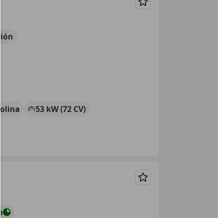
Guardar
ión
olina
53 kW (72 CV)
Guardar
o