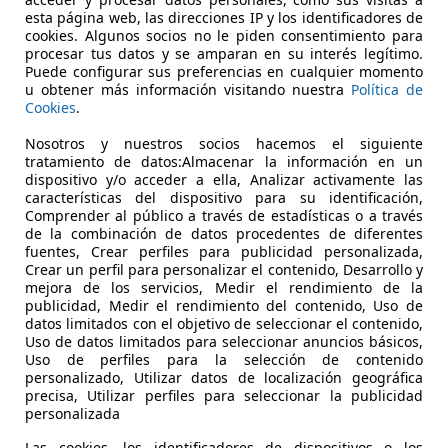
esta página web, las direcciones IP y los identificadores de
cookies. Algunos socios no le piden consentimiento para
€ 14.500
Súper
oferta
procesar tus datos y se amparan en su interés legítimo.
Puede configurar sus preferencias en cualquier momento
u obtener más información visitando nuestra
Política de
Cookies
.
Nosotros y nuestros socios hacemos el siguiente
tratamiento de datos:Almacenar la información en un
dispositivo y/o acceder a ella, Analizar activamente las
características del dispositivo para su identificación,
06/2024
28.604 km
Gas
Comprender al público a través de estadísticas o a través
de la combinación de datos procedentes de diferentes
AMO BAHIA
fuentes, Crear perfiles para publicidad personalizada,
Crear un perfil para personalizar el contenido, Desarrollo y
-11510 PUERTO REAL
mejora de los servicios, Medir el rendimiento de la
publicidad, Medir el rendimiento del contenido, Uso de
datos limitados con el objetivo de seleccionar el contenido,
Uso de datos limitados para seleccionar anuncios básicos,
Uso de perfiles para la selección de contenido
personalizado, Utilizar datos de localización geográfica
precisa, Utilizar perfiles para seleccionar la publicidad
personalizada
Las cookies, los identificadores de dispositivos o los