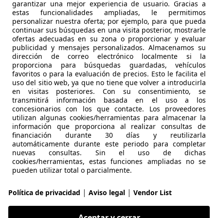
 Aygo
garantizar una mejor experiencia de usuario. Gracias a
estas funcionalidades ampliadas, le permitimos
x-shift
personalizar nuestra oferta; por ejemplo, para que pueda
continuar sus búsquedas en una visita posterior, mostrarle
€ 9.769
1
Sin
comparac
ofertas adecuadas en su zona o proporcionar y evaluar
publicidad y mensajes personalizados. Almacenamos su
dirección de correo electrónico localmente si la
proporciona para búsquedas guardadas, vehículos
favoritos o para la evaluación de precios. Esto le facilita el
uso del sitio web, ya que no tiene que volver a introducirla
en visitas posteriores. Con su consentimiento, se
transmitirá información basada en el uso a los
06/2020
61.292 km
Gas
concesionarios con los que contacte. Los proveedores
utilizan algunas cookies/herramientas para almacenar la
información que proporciona al realizar consultas de
LUS LA MAQUINISTA II
financiación durante 30 días y reutilizarla
 SANT ANDREU
automáticamente durante este periodo para completar
nuevas consultas. Sin el uso de dichas
cookies/herramientas, estas funciones ampliadas no se
pueden utilizar total o parcialmente.
 Aygo
x-shift
|
|
Política de privacidad
Aviso legal
Vendor List
€ 11.467
1
Buen
preci
Aceptar y cerrar