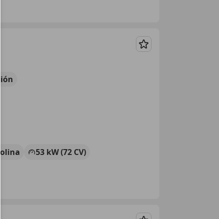
Guardar
ión
olina
53 kW (72 CV)