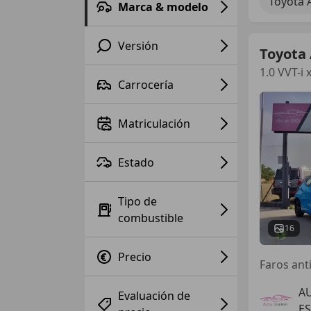
Toyota 
Marca & modelo
Versión
Toyota
1.0 VVT-i x
Carrocería
Matriculación
Estado
Tipo de
combustible
16
Precio
Faros ant
A
Evaluación de
E