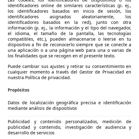
identificadores online de similares características (p. ej.,
los identificadores basados en inicio de sesión, los
identificadores asignados aleatoriamente, los
identificadores basados en la red), junto con otra
información (p. ej., la información y el tipo del navegador,
el idioma, el tamaño de la pantalla, las tecnologías
compatibles, etc.), pueden almacenarse o leerse en tu
dispositivo a fin de reconocerlo siempre que se conecte a
una aplicación o a una página web para una o varias de
 Aygo
los finalidades que se recogen en el presente texto.
e Edition
Puede cambiar sus ajustes y retirar su consentimiento en
cualquier momento a través del Gestor de Privacidad en
€ 7.200
Buen
precio
nuestra Política de privacidad.
Propósitos
Datos de localización geográfica precisa e identificación
mediante análisis de dispositivos
Publicidad y contenido personalizados, medición de
01/2011
65.000 km
Gas
publicidad y contenido, investigación de audiencia y
desarrollo de servicios