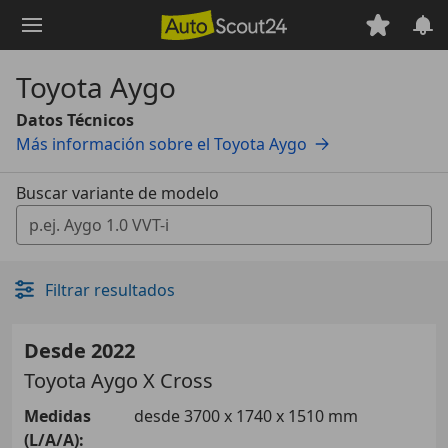
Saltar
al
contenido
Toyota Aygo
principal
Datos Técnicos
Más información sobre el Toyota Aygo
Buscar variante de modelo
0 Vorschläge gefunden. Verwenden Sie die Auf- und Ab-T
Filtrar resultados
Desde 2022
Toyota
Aygo X Cross
Medidas
desde 3700 x 1740 x 1510 mm
(L/A/A):