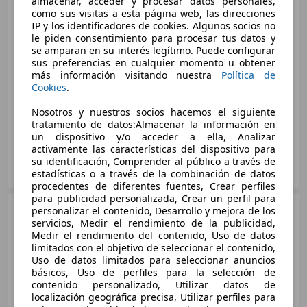
almacenar, acceder y procesar datos personales,
53 KW (72 PS)
Sedán
como sus visitas a esta página web, las direcciones
2015 - 2018
IP y los identificadores de cookies. Algunos socios no
Toyota
Aygo
le piden consentimiento para procesar tus datos y
Aygo X Cross Like s-CVT
Gasolina
se amparan en su interés legítimo. Puede configurar
53 KW (72 PS)
Medidas
desde 3455 x 1615 x 1460 mm
sus preferencias en cualquier momento u obtener
más información visitando nuestra
Política de
(L/A/A):
Aygo 70 x-cite
Cookies
.
Aygo X Cross Limited Edition
Potencia:
51 KW (69 PS)
53 KW (72 PS)
53 KW (72 PS)
Puertas:
3 - 5
Nosotros y nuestros socios hacemos el siguiente
Ø 4.1 l/100km
tratamiento de datos:Almacenar la información en
Asientos:
4
un dispositivo y/o acceder a ella, Analizar
Aygo X Cross Play
Maletero:
168 - 198 litros
activamente las características del dispositivo para
Aygo 70 x-cite x-shift
53 KW (72 PS)
su identificación, Comprender al público a través de
53 KW (72 PS)
Mostrar variantes
estadísticas o a través de la combinación de datos
Ø 4.1 l/100km
procedentes de diferentes fuentes, Crear perfiles
Aygo X Cross Play s-CVT
para publicidad personalizada, Crear un perfil para
53 KW (72 PS)
Sedán
2012 - 2015
personalizar el contenido, Desarrollo y mejora de los
Aygo 70 x-clusiv
servicios, Medir el rendimiento de la publicidad,
Toyota
Aygo
53 KW (72 PS)
Medir el rendimiento del contenido, Uso de datos
Aygo X Cross Trendy Edition
Gasolina
limitados con el objetivo de seleccionar el contenido,
Ø 4.1 l/100km
Medidas
desde 3430 x 1615 x 1465 mm
53 KW (72 PS)
Uso de datos limitados para seleccionar anuncios
(L/A/A):
básicos, Uso de perfiles para la selección de
Aygo 1.0 VVT-i x-cite
Aygo 70 x-clusiv x-shift
contenido personalizado, Utilizar datos de
Potencia:
50 KW (68 PS)
51 KW (69 PS)
localización geográfica precisa, Utilizar perfiles para
53 KW (72 PS)
Puertas:
3 - 5