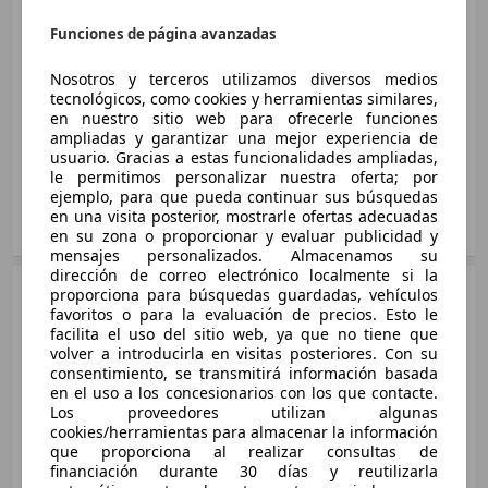
Sedán
2006 - 2008
Funciones de página avanzadas
Toyota
Aygo Diesel
2 mostrar más variantes
Aygo 1.0 VVT-i Connect
Diésel
50 KW (68 PS)
Nosotros y terceros utilizamos diversos medios
Medidas
desde 3405 x 1615 x 1465 mm
tecnológicos, como cookies y herramientas similares,
Ø 4.6 l/100km
(L/A/A):
en nuestro sitio web para ofrecerle funciones
Aygo 1.4D Blue
Potencia:
40 KW (54 PS)
ampliadas y garantizar una mejor experiencia de
40 KW (54 PS)
Aygo 1.0 VVT-i Live
usuario. Gracias a estas funcionalidades ampliadas,
Puertas:
3 - 5
Ø 4.1 l/100km
le permitimos personalizar nuestra oferta; por
50 KW (68 PS)
Asientos:
4 - 5
ejemplo, para que pueda continuar sus búsquedas
Ø 4.6 l/100km
en una visita posterior, mostrarle ofertas adecuadas
Mostrar variantes
en su zona o proporcionar y evaluar publicidad y
mensajes personalizados. Almacenamos su
dirección de correo electrónico localmente si la
Sedán
2005 - 2008
proporciona para búsquedas guardadas, vehículos
favoritos o para la evaluación de precios. Esto le
Toyota
Aygo
facilita el uso del sitio web, ya que no tiene que
Diésel
volver a introducirla en visitas posteriores. Con su
Medidas
desde 3405 x 1615 x 1465 mm
consentimiento, se transmitirá información basada
(L/A/A):
en el uso a los concesionarios con los que contacte.
Aygo 1.4D Blue
Los proveedores utilizan algunas
Potencia:
50 KW (68 PS)
40 KW (54 PS)
cookies/herramientas para almacenar la información
Puertas:
3 - 5
que proporciona al realizar consultas de
Ø 4.1 l/100km
Asientos:
4
financiación durante 30 días y reutilizarla