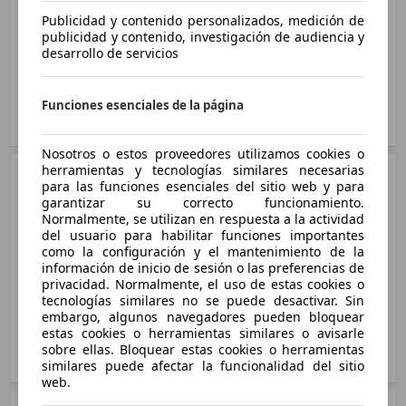
Aygo 1.0 VVT-i x-play Business
Medidas
desde 3415 x 1615 x 1465 mm
Ø 4.1 l/100km
Ø 4.3 l/100km
Publicidad y contenido personalizados, medición de
51 KW (69 PS)
(L/A/A):
Aygo Van 1.0 VVT-i Live
publicidad y contenido, investigación de audiencia y
Ø 4.1 l/100km
Potencia:
50 KW (68 PS)
Aygo 70 x-style x-shift
desarrollo de servicios
50 KW (68 PS)
Puertas:
3 - 5
53 KW (72 PS)
Ø 4.6 l/100km
Asientos:
Aygo 1.0 VVT-i x-play Business x-shift
4
Ø 4.1 l/100km
Funciones esenciales de la página
51 KW (69 PS)
Mostrar variantes
Ø 4.2 l/100km
2 mostrar más variantes
Nosotros o estos proveedores utilizamos cookies o
herramientas y tecnologías similares necesarias
Sedán
2009 - 2010
Aygo 1.0 VVT-i x-play x-shift
para las funciones esenciales del sitio web y para
51 KW (69 PS)
Toyota
Aygo Diesel
garantizar su correcto funcionamiento.
Ø 4.2 l/100km
Normalmente, se utilizan en respuesta a la actividad
Gasolina
del usuario para habilitar funciones importantes
Medidas
desde 3415 x 1615 x 1465 mm
como la configuración y el mantenimiento de la
(L/A/A):
Aygo 1.0 VVT-i x-sky
información de inicio de sesión o las preferencias de
Aygo 1.0 VVT-i Blue
Potencia:
40 KW (54 PS)
51 KW (69 PS)
privacidad. Normalmente, el uso de estas cookies o
50 KW (68 PS)
tecnologías similares no se puede desactivar. Sin
Puertas:
3 - 5
Ø 4.1 l/100km
Ø 4.5 l/100km
embargo, algunos navegadores pueden bloquear
Asientos:
4
estas cookies o herramientas similares o avisarle
sobre ellas. Bloquear estas cookies o herramientas
Aygo 1.0 VVT-i x-sky x-shift
Aygo 1.0 VVT-i Blue Pack Red Style
Mostrar variantes
similares puede afectar la funcionalidad del sitio
51 KW (69 PS)
50 KW (68 PS)
web.
Ø 4.2 l/100km
Ø 4.5 l/100km