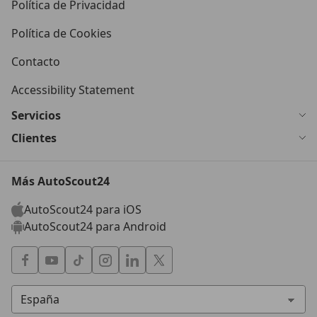
Política de Privacidad
Aygo 1.0 VVT-i Sport
Política de Cookies
50 KW (68 PS)
Ø 4.6 l/100km
Contacto
Accessibility Statement
Servicios
Clientes
Más AutoScout24
AutoScout24 para iOS
AutoScout24 para Android