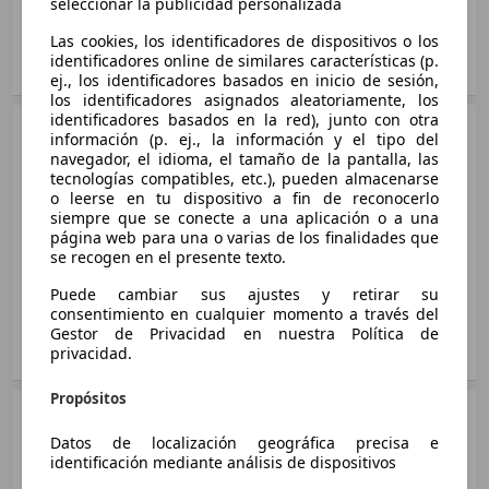
seleccionar la publicidad personalizada
Ø 4.1 l/100km
Ø 4.1 l/100km
Asientos:
4
Las cookies, los identificadores de dispositivos o los
identificadores online de similares características (p.
Aygo 1.0 VVT-i x-cite x-shift
Mostrar variantes
Aygo 70 x-play
ej., los identificadores basados en inicio de sesión,
51 KW (69 PS)
53 KW (72 PS)
los identificadores asignados aleatoriamente, los
Ø 4.2 l/100km
identificadores basados en la red), junto con otra
Ø 4.1 l/100km
Sedán
2011 - 2012
información (p. ej., la información y el tipo del
navegador, el idioma, el tamaño de la pantalla, las
Toyota
Aygo Van
Aygo 1.0 VVT-i x-clusiv
Aygo 70 x-play x-shift
tecnologías compatibles, etc.), pueden almacenarse
Gasolina
51 KW (69 PS)
o leerse en tu dispositivo a fin de reconocerlo
53 KW (72 PS)
Medidas
desde 3415 x 1615 x 1465 mm
siempre que se conecte a una aplicación o a una
Ø 4.1 l/100km
Ø 4.1 l/100km
(L/A/A):
página web para una o varias de los finalidades que
Aygo 1.0 VVT-i City
Potencia:
50 KW (68 PS)
se recogen en el presente texto.
50 KW (68 PS)
Aygo 1.0 VVT-i x-clusiv x-shift
Puertas:
Aygo 70 x-sport
3
Puede cambiar sus ajustes y retirar su
Ø 4.3 l/100km
51 KW (69 PS)
Asientos:
53 KW (72 PS)
2
consentimiento en cualquier momento a través del
Ø 4.2 l/100km
Gestor de Privacidad en nuestra Política de
Aygo 1.0 VVT-i Cool Soda Edition
Mostrar variantes
privacidad.
Aygo 70 x-sport x-shift
50 KW (68 PS)
Aygo 1.0 VVT-i x-play
53 KW (72 PS)
Propósitos
Ø 4.3 l/100km
51 KW (69 PS)
Furgoneta
2009 - 2012
Ø 4.1 l/100km
Aygo 70 x-style
Datos de localización geográfica precisa e
Toyota
Aygo
Aygo 1.0 VVT-i Live
identificación mediante análisis de dispositivos
53 KW (72 PS)
Gasolina
50 KW (68 PS)