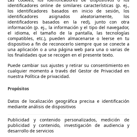
identificadores online de similares características (p. ej.,
los identificadores basados en inicio de sesión, los
identificadores asignados aleatoriamente, los
identificadores basados en la red), junto con otra
información (p. ej., la información y el tipo del navegador,
el idioma, el tamaño de la pantalla, las tecnologías
compatibles, etc.), pueden almacenarse o leerse en tu
dispositivo a fin de reconocerlo siempre que se conecte a
Yaris
una aplicación o a una página web para una o varias de
los finalidades que se recogen en el presente texto.
Puede cambiar sus ajustes y retirar su consentimiento en
€ 9.880
cualquier momento a través del Gestor de Privacidad en
Sin
comparaci
nuestra Política de privacidad.
Propósitos
Datos de localización geográfica precisa e identificación
mediante análisis de dispositivos
09/2017
56.190 km
Gas
Publicidad y contenido personalizados, medición de
publicidad y contenido, investigación de audiencia y
desarrollo de servicios