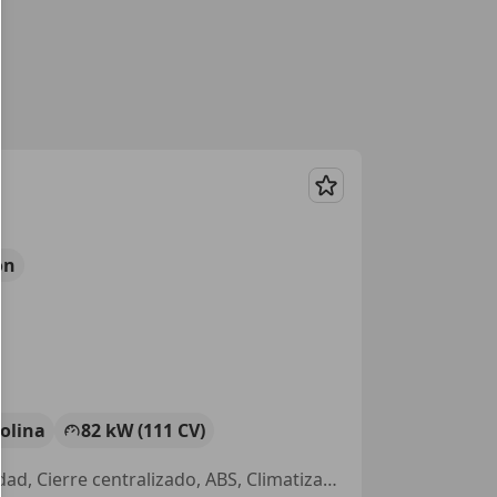
Guardar
ón
olina
82 kW (111 CV)
Airbags laterales, Faros antiniebla, Sensor de lluvia, Control de velocidad, Cierre centralizado, ABS, Climatizador automático, Llantas de aleación