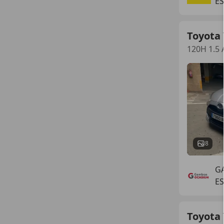
ES
Toyota 
120H 1.5 
8
G
E
Toyota 