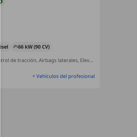
ésel
66 kW (90 CV)
Garantia, Retrovisores laterales eléctricos, Bluetooth, Isofix, USB, Control de tracción, Airbags laterales, Elevalunas eléctrico
+ Vehículos del profesional