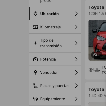
precio
Toyota 
120H 1.5 
Ubicación
Kilometraje
Tipo de
transmisión
30
Potencia
TO
Vendedor
E
Plazas y puertas
Toyota 
1.4D-4D A
Equipamiento