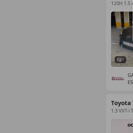
120H 1.5 
7
G
E
Toyota 
1.3 VVT-i 