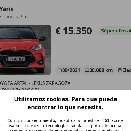
Yaris
Business Plus
€ 15.350
Súper
oferta
09/2021
38.088 km
Ele
YOTA ARTAL - LEXUS ZARAGOZA
S-50013 ZARAGOZA
Utilizamos cookies. Para que pueda
encontrar lo que necesita.
Yaris
ctive
Con su consentimiento, nosotros y nuestros 263 socios
usamos cookies o tecnologías similares para almacenar,
1
acceder y procesar datos personales, como sus visitas a