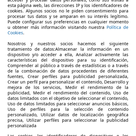
€ 7.900
Súper
oferta
esta página web, las direcciones IP y los identificadores de
cookies. Algunos socios no le piden consentimiento para
procesar tus datos y se amparan en su interés legítimo.
Puede configurar sus preferencias en cualquier momento
u obtener más información visitando nuestra
Política de
Cookies
.
Nosotros y nuestros socios hacemos el siguiente
06/2014
124.666 km
Di
tratamiento de datos:Almacenar la información en un
dispositivo y/o acceder a ella, Analizar activamente las
características del dispositivo para su identificación,
Comprender al público a través de estadísticas o a través
de la combinación de datos procedentes de diferentes
CASIONPLUS SANTIAGO DE COMPOSTELA
fuentes, Crear perfiles para publicidad personalizada,
S-15898 SANTIAGO DE COMPOSTELA
Crear un perfil para personalizar el contenido, Desarrollo y
mejora de los servicios, Medir el rendimiento de la
publicidad, Medir el rendimiento del contenido, Uso de
datos limitados con el objetivo de seleccionar el contenido,
Uso de datos limitados para seleccionar anuncios básicos,
Uso de perfiles para la selección de contenido
personalizado, Utilizar datos de localización geográfica
precisa, Utilizar perfiles para seleccionar la publicidad
personalizada
Las cookies, los identificadores de dispositivos o los