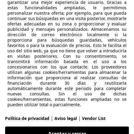
-03006 Alicante
garantizar una mejor experiencia de usuario. Gracias a
estas funcionalidades ampliadas, le permitimos
personalizar nuestra oferta; por ejemplo, para que pueda
continuar sus búsquedas en una visita posterior, mostrarle
Yaris
ofertas adecuadas en su zona o proporcionar y evaluar
Active Plus
publicidad y mensajes personalizados. Almacenamos su
dirección de correo electrónico localmente si la
€ 18.886
proporciona para búsquedas guardadas, vehículos
1
Sin
compar
favoritos o para la evaluación de precios. Esto le facilita el
uso del sitio web, ya que no tiene que volver a introducirla
en visitas posteriores. Con su consentimiento, se
transmitirá información basada en el uso a los
concesionarios con los que contacte. Los proveedores
utilizan algunas cookies/herramientas para almacenar la
información que proporciona al realizar consultas de
financiación durante 30 días y reutilizarla
09/2025
3.630 km
Elec
automáticamente durante este periodo para completar
nuevas consultas. Sin el uso de dichas
cookies/herramientas, estas funciones ampliadas no se
AMBOA OCASION
pueden utilizar total o parcialmente.
S-28914 MADRID
|
|
Política de privacidad
Aviso legal
Vendor List
Yaris
Aceptar y cerrar