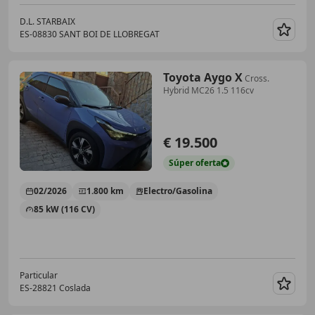
D.L. STARBAIX
ES-08830 SANT BOI DE LLOBREGAT
Guar
Toyota Aygo X
Cross.
Hybrid MC26 1.5 116cv
€ 19.500
Súper
oferta
02/2026
1.800 km
Electro/Gasolina
85 kW (116 CV)
Particular
ES-28821 Coslada
Guar