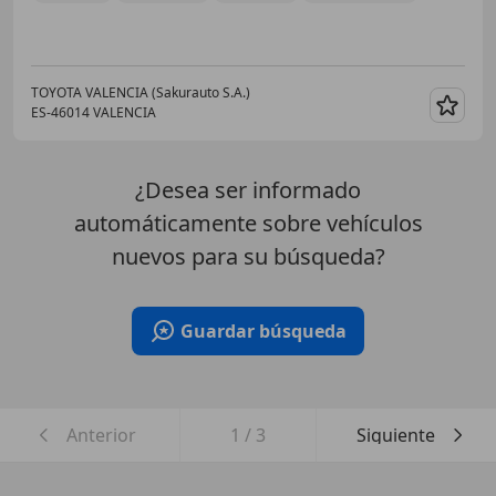
TOYOTA VALENCIA (Sakurauto S.A.)
ES-46014 VALENCIA
Guar
¿Desea ser informado
automáticamente sobre vehículos
nuevos para su búsqueda?
Guardar búsqueda
Anterior
1
/
3
Siguiente