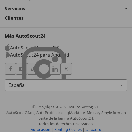
Servicios
Clientes
Más AutoScout24
AutoScout24 para iOS
AutoScout24 para Android
© Copyright
2026
Sumauto Motor, S.L.
AutoScout24.de, AutoProff, LeasingMarkt.de, Media y Smyle forman
parte de la familia AutoScout24.
Todos los derechos reservados.
Autocasión
|
Renting Coches
|
Unoauto