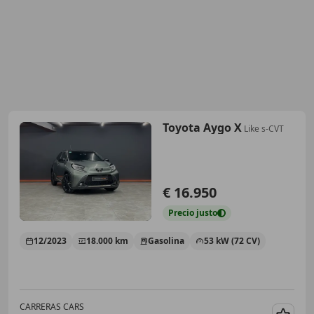
Toyota Aygo X
Like s-CVT
€ 16.950
Precio
justo
12/2023
18.000 km
Gasolina
53 kW (72 CV)
CARRERAS CARS