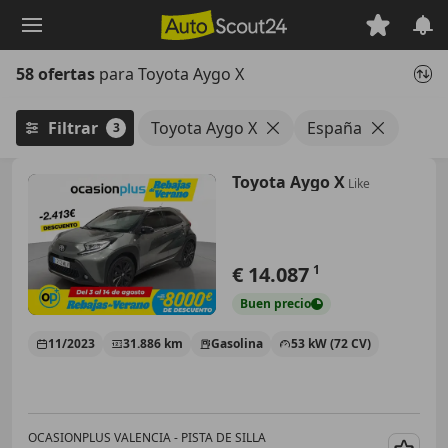
Saltar
al
contenido
58 ofertas
para Toyota Aygo X
principal
Filtrar
Toyota Aygo X
España
3
Toyota Aygo X
Like
€ 14.087
1
Buen
precio
11/2023
31.886 km
Gasolina
53 kW (72 CV)
OCASIONPLUS VALENCIA - PISTA DE SILLA