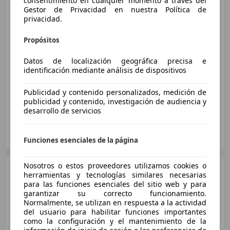
consentimiento en cualquier momento a través del
Gestor de Privacidad en nuestra Política de
privacidad.
€ 20.400
Propósitos
Súper
oferta
Datos de localización geográfica precisa e
01/2026
5.055 km
Electro/Gasolina
identificación mediante análisis de dispositivos
85 kW (116 CV)
Publicidad y contenido personalizados, medición de
publicidad y contenido, investigación de audiencia y
desarrollo de servicios
NIMOCASION.ES
ES-04230 HUERCAL DE ALMERIA
Guar
Funciones esenciales de la página
Nosotros o estos proveedores utilizamos cookies o
Toyota Aygo X
Play 85kW
herramientas y tecnologías similares necesarias
para las funciones esenciales del sitio web y para
garantizar su correcto funcionamiento.
Normalmente, se utilizan en respuesta a la actividad
€ 20.422
del usuario para habilitar funciones importantes
como la configuración y el mantenimiento de la
Sin
comparación