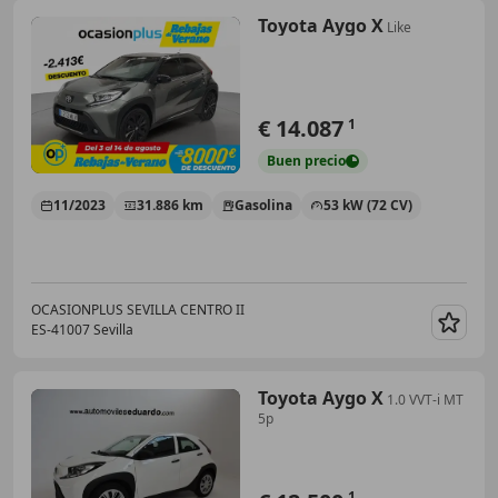
Toyota Aygo X
Like
€ 14.087
1
Buen
precio
11/2023
31.886 km
Gasolina
53 kW (72 CV)
OCASIONPLUS SEVILLA CENTRO II
ES-41007 Sevilla
Guar
Toyota Aygo X
1.0 VVT-i MT
5p
1