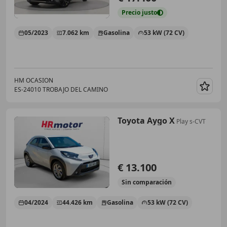
Precio
justo
05/2023
7.062 km
Gasolina
53 kW (72 CV)
HM OCASION
ES-24010 TROBAJO DEL CAMINO
Guar
Toyota Aygo X
Play s-CVT
€ 13.100
Sin
comparación
04/2024
44.426 km
Gasolina
53 kW (72 CV)