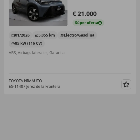
€ 21.000
Súper
oferta
01/2026
5.055 km
Electro/Gasolina
85 kW (116 CV)
ABS, Airbags laterales, Garantia
TOYOTA NIMAUTO
ES-11407 Jerez de la Frontera
Guar