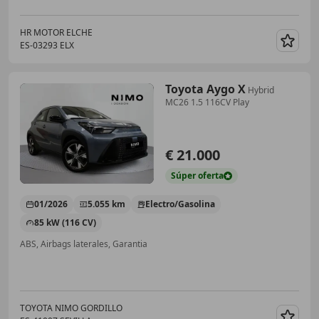
HR MOTOR ELCHE
ES-03293 ELX
Guar
Toyota Aygo X
Hybrid
MC26 1.5 116CV Play
€ 21.000
Súper
oferta
01/2026
5.055 km
Electro/Gasolina
85 kW (116 CV)
ABS, Airbags laterales, Garantia
TOYOTA NIMO GORDILLO