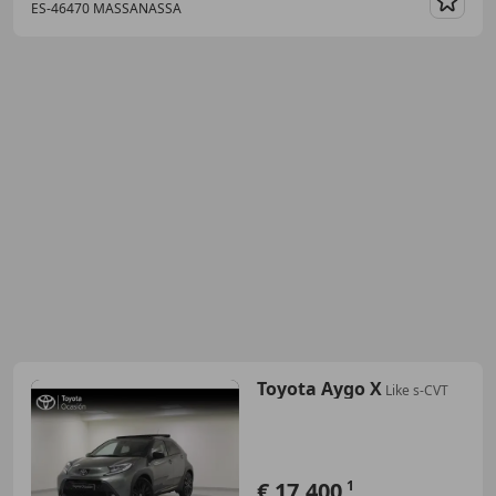
ES-46470 MASSANASSA
Guar
Toyota Aygo X
Like s-CVT
€ 17.400
1