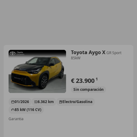
Toyota Aygo X
GR Sport
85kW
€ 23.900
1
Sin
comparación
01/2026
6.362 km
Electro/Gasolina
85 kW (116 CV)
Garantia