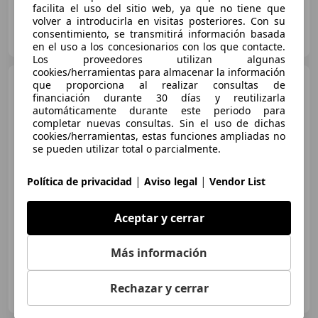
facilita el uso del sitio web, ya que no tiene que
volver a introducirla en visitas posteriores. Con su
NIMOCASION.ES
consentimiento, se transmitirá información basada
ES-29004 MALAGA
Guar
en el uso a los concesionarios con los que contacte.
Los proveedores utilizan algunas
cookies/herramientas para almacenar la información
Toyota Aygo X
Hybrid
que proporciona al realizar consultas de
MC26 1.5 116CV Play
financiación durante 30 días y reutilizarla
automáticamente durante este periodo para
completar nuevas consultas. Sin el uso de dichas
cookies/herramientas, estas funciones ampliadas no
€ 21.000
se pueden utilizar total o parcialmente.
Súper
oferta
|
|
Política de privacidad
Aviso legal
Vendor List
01/2026
5.055 km
Electro/Gasolina
85 kW (116 CV)
Aceptar y cerrar
Más información
NIMOCASION.ES
Rechazar y cerrar
ES-14013 CORDOBA
Guar