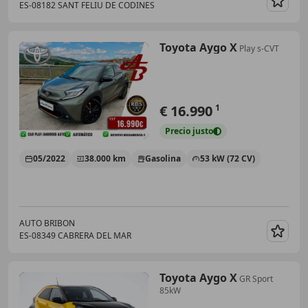
ES-08182 SANT FELIU DE CODINES
Guar
Toyota Aygo X
Play s-CVT
€ 16.990
1
Precio
justo
05/2022
38.000 km
Gasolina
53 kW (72 CV)
AUTO BRIBON
ES-08349 CABRERA DEL MAR
Guar
Toyota Aygo X
GR Sport
85kW