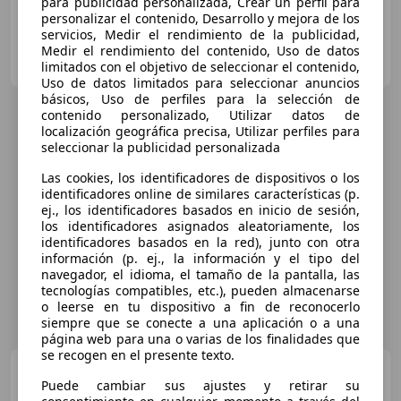
para publicidad personalizada, Crear un perfil para
personalizar el contenido, Desarrollo y mejora de los
servicios, Medir el rendimiento de la publicidad,
HR MOTOR COLLADO VILLALBA
Medir el rendimiento del contenido, Uso de datos
ES-28400 COLLADO VILLALBA
Guar
limitados con el objetivo de seleccionar el contenido,
Uso de datos limitados para seleccionar anuncios
básicos, Uso de perfiles para la selección de
contenido personalizado, Utilizar datos de
localización geográfica precisa, Utilizar perfiles para
seleccionar la publicidad personalizada
Las cookies, los identificadores de dispositivos o los
identificadores online de similares características (p.
ej., los identificadores basados en inicio de sesión,
los identificadores asignados aleatoriamente, los
identificadores basados en la red), junto con otra
información (p. ej., la información y el tipo del
navegador, el idioma, el tamaño de la pantalla, las
tecnologías compatibles, etc.), pueden almacenarse
o leerse en tu dispositivo a fin de reconocerlo
siempre que se conecte a una aplicación o a una
página web para una o varias de los finalidades que
se recogen en el presente texto.
Toyota Aygo X
Hybrid
Puede cambiar sus ajustes y retirar su
MC26 1.5 116CV Play