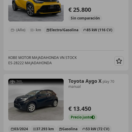
€ 25.800
Sin
comparación
- (Año)
- km
Electro/Gasolina
85 kW (116 CV)
KOBE MOTOR MAJADAHONDA VN STOCK
ES-28222 MAJADAHONDA
Guar
Toyota Aygo X
play 70
manual
€ 13.450
Precio
justo
03/2024
37.293 km
Gasolina
53 kW (72 CV)