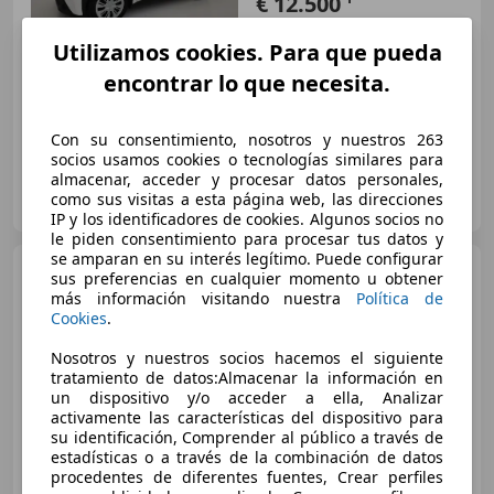
€ 12.500
Buen
precio
Utilizamos cookies. Para que pueda
encontrar lo que necesita.
06/2023
64.871 km
Gasolina
53 kW (72 CV)
Con su consentimiento, nosotros y nuestros 263
socios usamos cookies o tecnologías similares para
almacenar, acceder y procesar datos personales,
AUTOMOVILES EDUARDO.
como sus visitas a esta página web, las direcciones
ES-26006 Logroño - La Rioja
Guar
IP y los identificadores de cookies. Algunos socios no
le piden consentimiento para procesar tus datos y
se amparan en su interés legítimo. Puede configurar
Toyota Aygo X
Chic s-CVT
sus preferencias en cualquier momento u obtener
más información visitando nuestra
Política de
Cookies
.
Nosotros y nuestros socios hacemos el siguiente
€ 15.590
1
tratamiento de datos:Almacenar la información en
un dispositivo y/o acceder a ella, Analizar
Buen
precio
activamente las características del dispositivo para
su identificación, Comprender al público a través de
09/2022
35.382 km
Gasolina
53 kW (72 CV)
estadísticas o a través de la combinación de datos
procedentes de diferentes fuentes, Crear perfiles