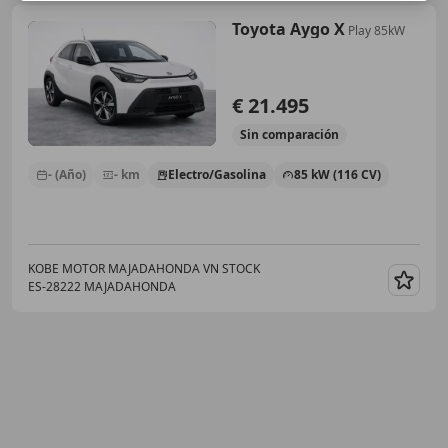
Toyota Aygo X
Play 85kW
€ 21.495
Sin
comparación
- (Año)
- km
Electro/Gasolina
85 kW (116 CV)
KOBE MOTOR MAJADAHONDA VN STOCK
ES-28222 MAJADAHONDA
Guar