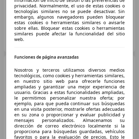
información de inicio de sesión o las preferencias de
privacidad. Normalmente, el uso de estas cookies o
- (Año)
- km
Electro/Gasolina
85 kW (116 CV)
tecnologías similares no se puede desactivar. Sin
embargo, algunos navegadores pueden bloquear
estas cookies o herramientas similares o avisarle
sobre ellas. Bloquear estas cookies o herramientas
similares puede afectar la funcionalidad del sitio
UNOAUTO
web.
ES-28027 MADRID
Guar
Funciones de página avanzadas
Toyota Aygo X
Hybrid
MC26 1.5 116CV Play
Nosotros y terceros utilizamos diversos medios
tecnológicos, como cookies y herramientas similares,
en nuestro sitio web para ofrecerle funciones
ampliadas y garantizar una mejor experiencia de
€ 21.000
usuario. Gracias a estas funcionalidades ampliadas,
le permitimos personalizar nuestra oferta; por
Súper
oferta
ejemplo, para que pueda continuar sus búsquedas
en una visita posterior, mostrarle ofertas adecuadas
01/2026
5.055 km
Electro/Gasolina
en su zona o proporcionar y evaluar publicidad y
mensajes personalizados. Almacenamos su
85 kW (116 CV)
dirección de correo electrónico localmente si la
proporciona para búsquedas guardadas, vehículos
favoritos o para la evaluación de precios. Esto le