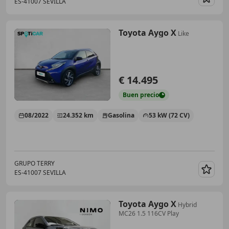
ES-41007 SEVILLA
Guar
Toyota Aygo X
Like
€ 14.495
Buen
precio
08/2022
24.352 km
Gasolina
53 kW (72 CV)
GRUPO TERRY
ES-41007 SEVILLA
Guar
Toyota Aygo X
Hybrid
MC26 1.5 116CV Play