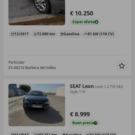
€ 10.250
Súper
oferta
12/2017
72.000 km
Gasolina
81 kW (110 CV)
Particular
ES-08210 Barbera del Valles
Guar
SEAT Leon
León 1.2 TSI S&S
Style 110
€ 8.999
Buen
precio
01/2017
155.351 km
Gasolina
81 kW (110 CV)