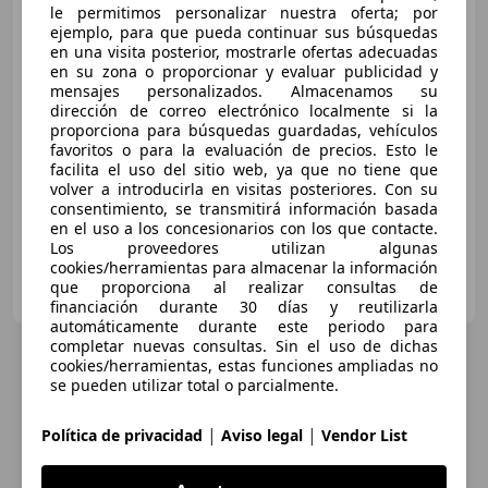
le permitimos personalizar nuestra oferta; por
Reference 105
ejemplo, para que pueda continuar sus búsquedas
en una visita posterior, mostrarle ofertas adecuadas
en su zona o proporcionar y evaluar publicidad y
mensajes personalizados. Almacenamos su
€ 8.900
1
dirección de correo electrónico localmente si la
proporciona para búsquedas guardadas, vehículos
Precio
justo
favoritos o para la evaluación de precios. Esto le
facilita el uso del sitio web, ya que no tiene que
07/2013
152.432 km
Gasolina
77 kW (105 CV)
volver a introducirla en visitas posteriores. Con su
consentimiento, se transmitirá información basada
en el uso a los concesionarios con los que contacte.
Los proveedores utilizan algunas
cookies/herramientas para almacenar la información
OCASIONPLUS LA MAQUINISTA II
que proporciona al realizar consultas de
ES-08020 SANT ANDREU
Guar
financiación durante 30 días y reutilizarla
automáticamente durante este periodo para
completar nuevas consultas. Sin el uso de dichas
cookies/herramientas, estas funciones ampliadas no
se pueden utilizar total o parcialmente.
|
|
Política de privacidad
Aviso legal
Vendor List