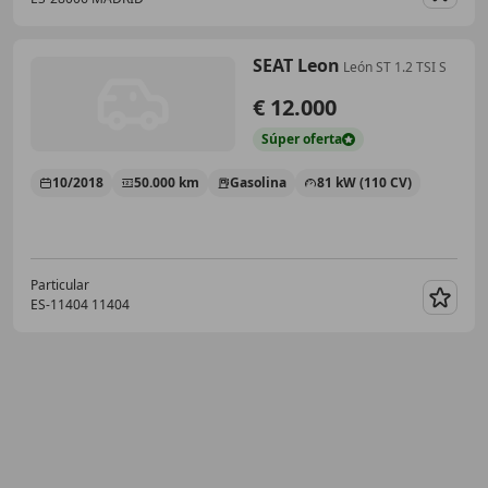
Guar
SEAT Leon
León ST 1.2 TSI S
€ 12.000
Súper
oferta
10/2018
50.000 km
Gasolina
81 kW (110 CV)
Particular
ES-11404 11404
Guar