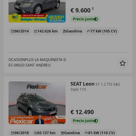
€ 9.600
1
Precio
justo
06/2014
142.626 km
Gasolina
77 kW (105 CV)
OCASIONPLUS LA MAQUINISTA II
ES-08020 SANT ANDREU
Guar
SEAT Leon
ST 1.2 TSI S&S
Style 110
€ 12.490
Precio
justo
06/2018
65.137 km
Gasolina
81 kW (110 CV)