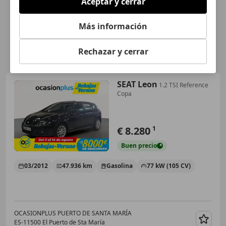
Aceptar y cerrar
Más información
Rechazar y cerrar
SEAT Leon
1.2 TSI Reference
Copa
€ 8.280
1
Buen
precio
03/2012
47.936 km
Gasolina
77 kW (105 CV)
OCASIONPLUS PUERTO DE SANTA MARÍA
ES-11500 El Puerto de Sta María
Guar