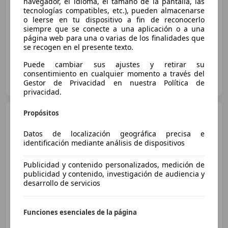
navegador, el idioma, el tamaño de la pantalla, las
Buen
precio
tecnologías compatibles, etc.), pueden almacenarse
o leerse en tu dispositivo a fin de reconocerlo
09/2014
163.000 km
Gasolina
77 kW (105 CV)
siempre que se conecte a una aplicación o a una
página web para una o varias de los finalidades que
se recogen en el presente texto.
Puede cambiar sus ajustes y retirar su
consentimiento en cualquier momento a través del
AUTOMARKET Durango
Gestor de Privacidad en nuestra Política de
ES-48215 IURRETA
Guar
privacidad.
Propósitos
SEAT Leon
1.2 TSI Style Copa
Datos de localización geográfica precisa e
identificación mediante análisis de dispositivos
€ 5.300
Publicidad y contenido personalizados, medición de
publicidad y contenido, investigación de audiencia y
Buen
precio
desarrollo de servicios
08/2012
199.500 km
Gasolina
77 kW (105 CV)
Funciones esenciales de la página