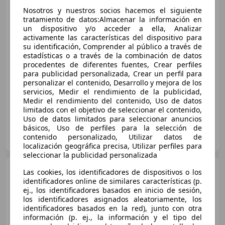
SEAT Leon
1.2 TSI Reference
Nosotros y nuestros socios hacemos el siguiente
Copa
tratamiento de datos:Almacenar la información en
un dispositivo y/o acceder a ella, Analizar
activamente las características del dispositivo para
€ 8.280
1
su identificación, Comprender al público a través de
estadísticas o a través de la combinación de datos
Buen
precio
procedentes de diferentes fuentes, Crear perfiles
para publicidad personalizada, Crear un perfil para
03/2012
47.936 km
Gasolina
77 kW (105 CV)
personalizar el contenido, Desarrollo y mejora de los
servicios, Medir el rendimiento de la publicidad,
Medir el rendimiento del contenido, Uso de datos
limitados con el objetivo de seleccionar el contenido,
Uso de datos limitados para seleccionar anuncios
básicos, Uso de perfiles para la selección de
OCASIONPLUS SEVILLA CENTRO II
contenido personalizado, Utilizar datos de
ES-41007 Sevilla
Guar
localización geográfica precisa, Utilizar perfiles para
seleccionar la publicidad personalizada
SEAT Leon
1.2 TSI 105 CV
Las cookies, los identificadores de dispositivos o los
Start&Stop Style
identificadores online de similares características (p.
ej., los identificadores basados en inicio de sesión,
los identificadores asignados aleatoriamente, los
identificadores basados en la red), junto con otra
€ 7.990
información (p. ej., la información y el tipo del