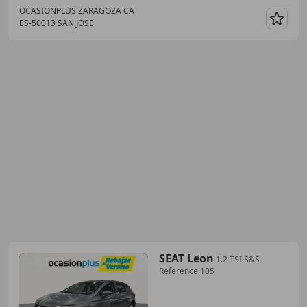
OCASIONPLUS ZARAGOZA CA
ES-50013 SAN JOSE
Guar
SEAT Leon
1.2 TSI S&S
Reference 105