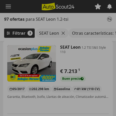
Saltar
al
contenido
97 ofertas
para SEAT Leon 1.2-tsi
principal
Filtrar
SEAT Leon
Otras características: 1
3
SEAT Leon
1.2 TSI S&S Style
110
€ 7.213
1
Buen
precio
05/2017
202.298 km
Gasolina
81 kW (110 CV)
Garantia, Bluetooth, Isofix, Llantas de aleación, Climatizador automático