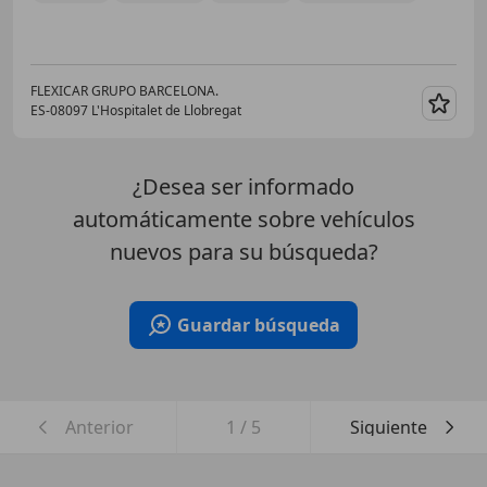
FLEXICAR GRUPO BARCELONA.
ES-08097 L'Hospitalet de Llobregat
Guar
¿Desea ser informado
automáticamente sobre vehículos
nuevos para su búsqueda?
Guardar búsqueda
Anterior
1
/
5
Siguiente