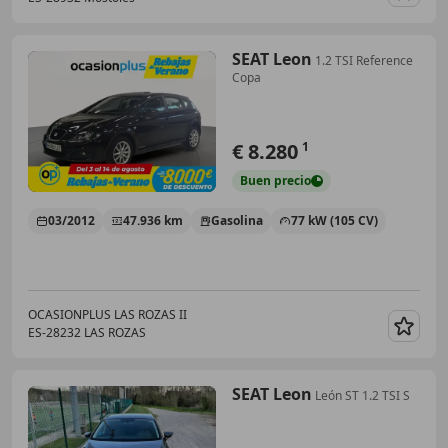
Guar
SEAT Leon
1.2 TSI Reference
Copa
€ 8.280
1
Buen
precio
03/2012
47.936 km
Gasolina
77 kW (105 CV)
OCASIONPLUS LAS ROZAS II
ES-28232 LAS ROZAS
Guar
SEAT Leon
León ST 1.2 TSI S