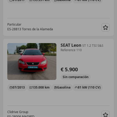
Particular
ES-28813 Torres de la Alameda
Guar
SEAT Leon
ST 1.2 TSI S&S
Reference 110
€ 5.900
Sin
comparación
07/2013
135.008 km
Gasolina
81 kW (110 CV)
Clidrive Group
ES-28006 MADRID