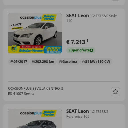
SEAT Leon
1.2 TSI S&S Style
110
€ 7.213
1
Súper
oferta
05/2017
202.298 km
Gasolina
81 kW (110 CV)
OCASIONPLUS SEVILLA CENTRO II
ES-41007 Sevilla
Guar
SEAT Leon
1.2 TSI S&S
Reference 105