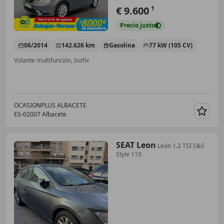
€ 9.600
1
Precio
justo
06/2014
142.626 km
Gasolina
77 kW (105 CV)
Volante multifunción, Isofix
OCASIONPLUS ALBACETE
ES-02007 Albacete
Guar
SEAT Leon
León 1.2 TSI S&S
Style 110