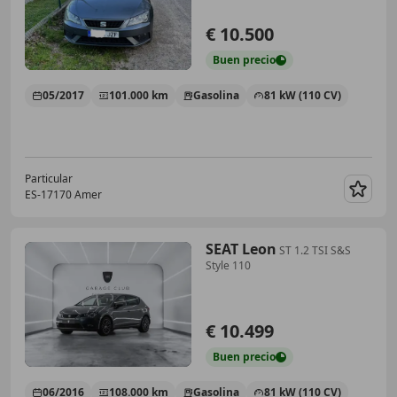
€ 10.500
Buen
precio
05/2017
101.000 km
Gasolina
81 kW (110 CV)
Particular
ES-17170 Amer
Guar
SEAT Leon
ST 1.2 TSI S&S
Style 110
€ 10.499
Buen
precio
06/2016
108.000 km
Gasolina
81 kW (110 CV)