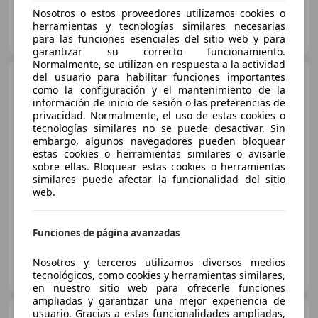
Nosotros o estos proveedores utilizamos cookies o
Clidrive Group
herramientas y tecnologías similares necesarias
ES-28006 MADRID
Guar
para las funciones esenciales del sitio web y para
garantizar su correcto funcionamiento.
Normalmente, se utilizan en respuesta a la actividad
del usuario para habilitar funciones importantes
SEAT Leon
León 1.2 TSI Style
como la configuración y el mantenimiento de la
Copa Style Copa
información de inicio de sesión o las preferencias de
privacidad. Normalmente, el uso de estas cookies o
tecnologías similares no se puede desactivar. Sin
embargo, algunos navegadores pueden bloquear
€ 7.400
estas cookies o herramientas similares o avisarle
Precio
justo
sobre ellas. Bloquear estas cookies o herramientas
similares puede afectar la funcionalidad del sitio
web.
04/2012
122.483 km
Gasolina
77 kW (105 CV)
Funciones de página avanzadas
Particular
Nosotros y terceros utilizamos diversos medios
ES-28034 Madrid
tecnológicos, como cookies y herramientas similares,
Guar
en nuestro sitio web para ofrecerle funciones
ampliadas y garantizar una mejor experiencia de
usuario. Gracias a estas funcionalidades ampliadas,
SEAT Leon
1.2 TSI S&S