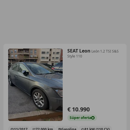
SEAT Leon
León 1.2 TSI S&S
Style 110
€ 10.990
Súper
oferta
11/2017
72.000 km
Gasolina
81 kW (110 CV)