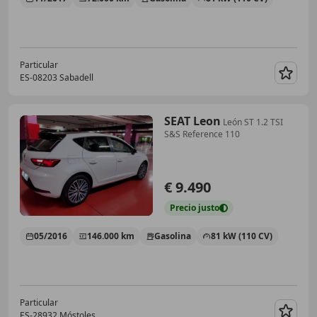
Particular
ES-08203 Sabadell
Guar
SEAT Leon
León ST 1.2 TSI
S&S Reference 110
€ 9.490
Precio
justo
05/2016
146.000 km
Gasolina
81 kW (110 CV)
Particular
ES-28932 Móstoles