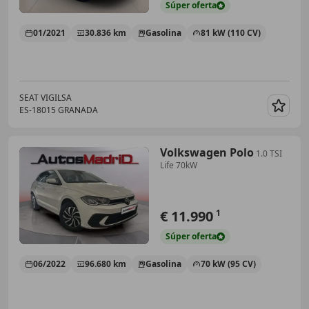
Súper
oferta
01/2021
30.836 km
Gasolina
81 kW (110 CV)
SEAT VIGILSA
ES-18015 GRANADA
Guar
Volkswagen Polo
1.0 TSI
Life 70kW
€ 11.990
1
Súper
oferta
06/2022
96.680 km
Gasolina
70 kW (95 CV)