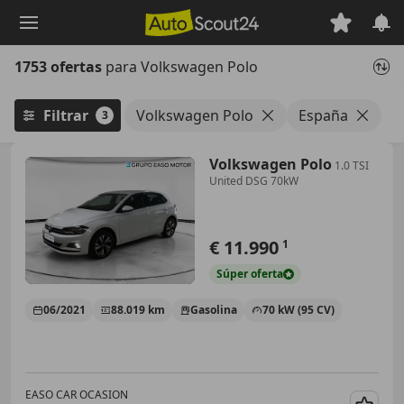
Saltar
al
contenido
1753 ofertas
para Volkswagen Polo
principal
Filtrar
Volkswagen Polo
España
3
Volkswagen Polo
1.0 TSI
United DSG 70kW
€ 11.990
1
Súper
oferta
06/2021
88.019 km
Gasolina
70 kW (95 CV)
EASO CAR OCASION