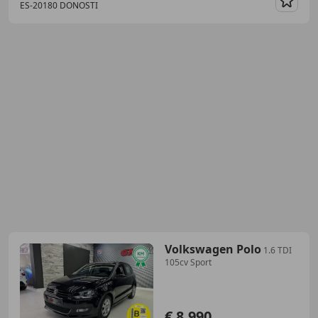
ES-20180 DONOSTI
Guar
Volkswagen Polo
1.6 TDI
105cv Sport
€ 8.990