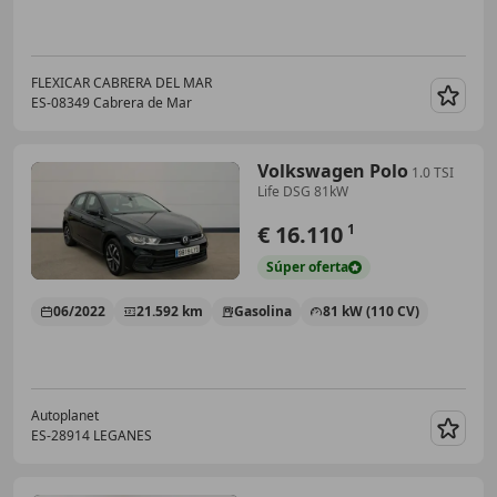
FLEXICAR CABRERA DEL MAR
ES-08349 Cabrera de Mar
Guar
Volkswagen Polo
1.0 TSI
Life DSG 81kW
€ 16.110
1
Súper
oferta
06/2022
21.592 km
Gasolina
81 kW (110 CV)
Autoplanet
ES-28914 LEGANES
Guar