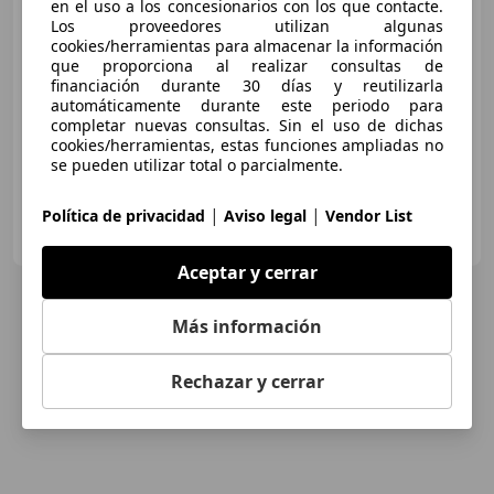
€ 4.900
en el uso a los concesionarios con los que contacte.
Los proveedores utilizan algunas
Buen
precio
cookies/herramientas para almacenar la información
que proporciona al realizar consultas de
financiación durante 30 días y reutilizarla
11/2003
86.000 km
Gasolina
46 kW (63 CV)
automáticamente durante este periodo para
Dirección asistida, Isofix, Garantia, Airbags laterales
completar nuevas consultas. Sin el uso de dichas
cookies/herramientas, estas funciones ampliadas no
se pueden utilizar total o parcialmente.
|
|
Política de privacidad
Aviso legal
Vendor List
SPORT TURISMO OCASION
ES-39009 SANTANDER
Guar
Aceptar y cerrar
Más información
Rechazar y cerrar