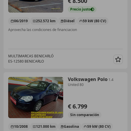
€ 8.500
Precio
justo
06/2019
252.572 km
Diésel
59 kW (80 CV)
Aprovecha las condiciones de financiacion
MULTIMARCAS BENICARLÓ
ES-12580 BENICARLO
Guar
Volkswagen Polo
1.4
United 80
€ 6.799
Sin
comparación
10/2008
121.000 km
Gasolina
59 kW (80 CV)