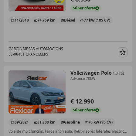
Súper
oferta
11/2010
74.759 km
Diésel
77 kW (105 CV)
GARCIA MESAS AUTOMOCIONS
ES-08401 GRANOLLERS
Guar
Volkswagen Polo
1.0 TSI
Advance 70kW
€ 12.990
Súper
oferta
09/2021
31.800 km
Gasolina
70 kW (95 CV)
Volante multifunción, Faros antiniebla, Retrovisores laterales eléctricos, ESP