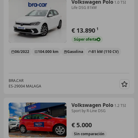
Volkswagen Polo
1.0 TSI
Life DSG 81kW
€ 13.890
1
Súper
oferta
06/2022
104.000 km
Gasolina
81 kW (110 CV)
BRA.CAR
ES-29004 MALAGA
Guar
Volkswagen Polo
1.2 TSI
Sport by R-Line DSG
€ 5.000
Sin
comparación