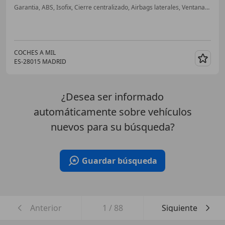
Garantia, ABS, Isofix, Cierre centralizado, Airbags laterales, Ventanas tintadas
COCHES A MIL
ES-28015 MADRID
Guar
¿Desea ser informado
automáticamente sobre vehículos
nuevos para su búsqueda?
Guardar búsqueda
Anterior
1
/
88
Siguiente