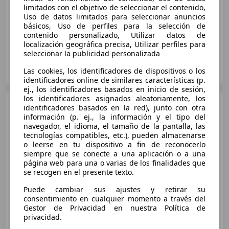
06/2012
195.000 km
Diésel
55 kW (75 CV)
limitados con el objetivo de seleccionar el contenido,
Uso de datos limitados para seleccionar anuncios
Garantia, ESP, Llantas de aleación, Elevalunas eléctrico, CD, Aire Acondicionado, Start/Stop automático, MP3
básicos, Uso de perfiles para la selección de
contenido personalizado, Utilizar datos de
localización geográfica precisa, Utilizar perfiles para
seleccionar la publicidad personalizada
OCASION COCHES
Las cookies, los identificadores de dispositivos o los
ES-29631 Benalmádena
Guar
identificadores online de similares características (p.
ej., los identificadores basados en inicio de sesión,
los identificadores asignados aleatoriamente, los
Volkswagen Polo
1.4 TDI
identificadores basados en la red), junto con otra
Edition BlueMotion Tech
información (p. ej., la información y el tipo del
navegador, el idioma, el tamaño de la pantalla, las
tecnologías compatibles, etc.), pueden almacenarse
o leerse en tu dispositivo a fin de reconocerlo
€ 8.761
siempre que se conecte a una aplicación o a una
página web para una o varias de los finalidades que
Buen
precio
se recogen en el presente texto.
02/2017
111.296 km
Diésel
55 kW (75 CV)
Puede cambiar sus ajustes y retirar su
consentimiento en cualquier momento a través del
Gestor de Privacidad en nuestra Política de
privacidad.