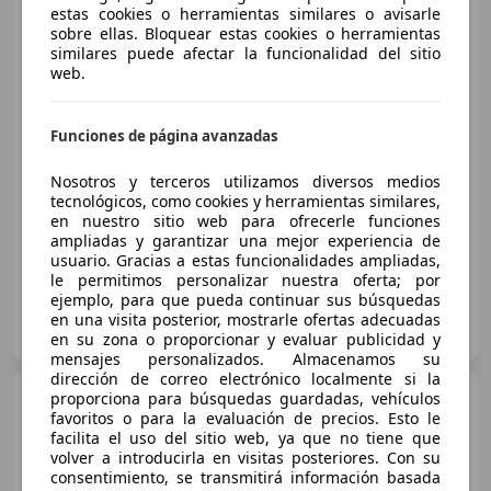
Volkswagen Polo
1.0 BMT
estas cookies o herramientas similares o avisarle
Edition 44kW
sobre ellas. Bloquear estas cookies o herramientas
similares puede afectar la funcionalidad del sitio
web.
€ 7.470
Funciones de página avanzadas
Buen
precio
Nosotros y terceros utilizamos diversos medios
06/2016
132.209 km
Gasolina
44 kW (60 CV)
tecnológicos, como cookies y herramientas similares,
Isofix, Ventanas tintadas, Cierre centralizado, ESP, Airbags laterales, ABS
en nuestro sitio web para ofrecerle funciones
ampliadas y garantizar una mejor experiencia de
usuario. Gracias a estas funcionalidades ampliadas,
le permitimos personalizar nuestra oferta; por
ejemplo, para que pueda continuar sus búsquedas
FLEXICAR MÁLAGA - Santa Bárbara
en una visita posterior, mostrarle ofertas adecuadas
ES-29004 MALAGA
Guar
en su zona o proporcionar y evaluar publicidad y
mensajes personalizados. Almacenamos su
dirección de correo electrónico localmente si la
Volkswagen Polo
proporciona para búsquedas guardadas, vehículos
1.2
favoritos o para la evaluación de precios. Esto le
Conceptline 65
facilita el uso del sitio web, ya que no tiene que
volver a introducirla en visitas posteriores. Con su
consentimiento, se transmitirá información basada