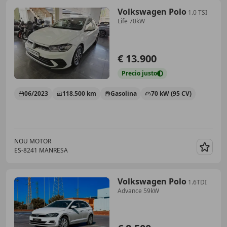
Volkswagen Polo
1.0 TSI
Life 70kW
€ 13.900
Precio
justo
06/2023
118.500 km
Gasolina
70 kW (95 CV)
NOU MOTOR
ES-8241 MANRESA
Guar
Volkswagen Polo
1.6TDI
Advance 59kW