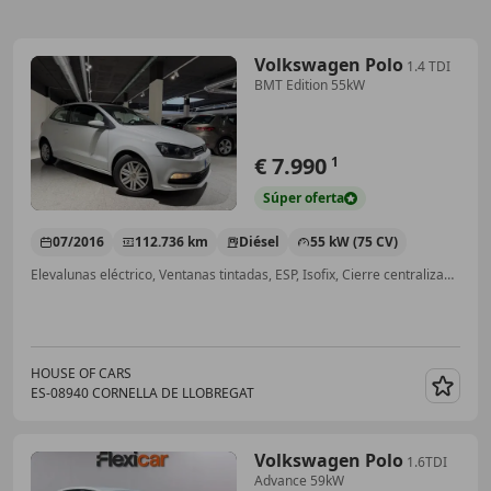
Volkswagen Polo
1.4 TDI
BMT Edition 55kW
€ 7.990
1
Súper
oferta
07/2016
112.736 km
Diésel
55 kW (75 CV)
Elevalunas eléctrico, Ventanas tintadas, ESP, Isofix, Cierre centralizado, Airbags laterales, ABS
HOUSE OF CARS
ES-08940 CORNELLA DE LLOBREGAT
Guar
Volkswagen Polo
1.6TDI
Advance 59kW