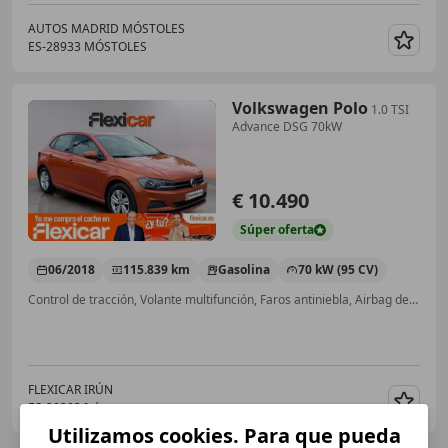
AUTOS MADRID MÓSTOLES
ES-28933 MÓSTOLES
Guar
Volkswagen Polo
1.0 TSI
Advance DSG 70kW
€ 10.490
Súper
oferta
06/2018
115.839 km
Gasolina
70 kW (95 CV)
Control de tracción, Volante multifunción, Faros antiniebla, Airbag del conductor, ESP, Retrovisores laterales eléctricos, Aire Acondicionado
FLEXICAR IRÚN
ES-20303 Irún
Guar
Utilizamos cookies. Para que pueda