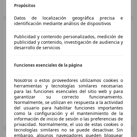
AUTOHERO BARCELONA
Propósitos
ES-08903 SANT ADRIÀ DE BESÒS
Guar
Datos de localización geográfica precisa e
identificación mediante análisis de dispositivos
Volkswagen Polo
1.2 TSI
BMT Sport DSG 81kW
Publicidad y contenido personalizados, medición de
publicidad y contenido, investigación de audiencia y
desarrollo de servicios
€ 9.490
1
Sin
comparación
Funciones esenciales de la página
07/2015
99.883 km
Gasolina
81 kW (110 CV)
Nosotros o estos proveedores utilizamos cookies o
herramientas y tecnologías similares necesarias
Paquete Sport, Volante multifunción, Techo panorámico, ESP, Cierre centralizado, Start/Stop automático, Isofix, Airbags laterales
para las funciones esenciales del sitio web y para
garantizar su correcto funcionamiento.
Normalmente, se utilizan en respuesta a la actividad
del usuario para habilitar funciones importantes
como la configuración y el mantenimiento de la
HR MOTOR SEVILLA
información de inicio de sesión o las preferencias de
ES-41007 SEVILLA
Guar
privacidad. Normalmente, el uso de estas cookies o
tecnologías similares no se puede desactivar. Sin
embargo, algunos navegadores pueden bloquear