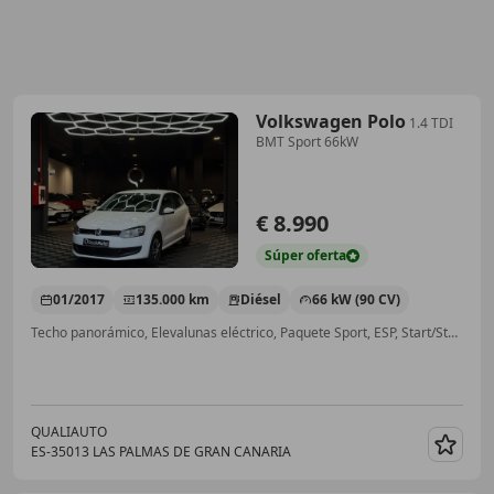
Volkswagen Polo
1.4 TDI
BMT Sport 66kW
€ 8.990
Súper
oferta
01/2017
135.000 km
Diésel
66 kW (90 CV)
Techo panorámico, Elevalunas eléctrico, Paquete Sport, ESP, Start/Stop automático, Isofix
QUALIAUTO
ES-35013 LAS PALMAS DE GRAN CANARIA
Guar