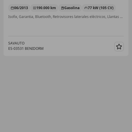
06/2013
190.000 km
Gasolina
77 kW (105 CV)
Isofix, Garantia, Bluetooth, Retrovisores laterales eléctricos, Llantas de aleación, Cierre centralizado, ESP, CD
SAVAUTO
ES-03531 BENIDORM
Guar