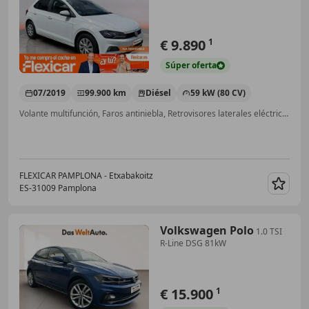
€ 9.890
1
Súper
oferta
07/2019
99.900 km
Diésel
59 kW (80 CV)
Volante multifunción, Faros antiniebla, Retrovisores laterales eléctricos, Isofix, ESP, Control de tracción, Ordenador
FLEXICAR PAMPLONA - Etxabakoitz
ES-31009 Pamplona
Guar
Volkswagen Polo
1.0 TSI
R-Line DSG 81kW
€ 15.900
1