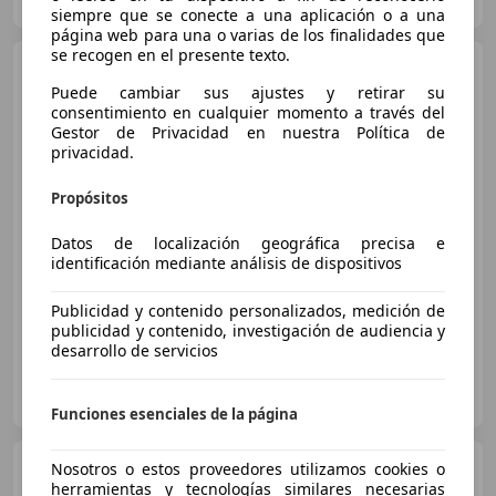
Guar
siempre que se conecte a una aplicación o a una
página web para una o varias de los finalidades que
se recogen en el presente texto.
SEAT Leon
1.5 eTSI DSG-7
S&S FR Special Edition 150
Puede cambiar sus ajustes y retirar su
consentimiento en cualquier momento a través del
Gestor de Privacidad en nuestra Política de
privacidad.
€ 23.537
1
Propósitos
Súper
oferta
Datos de localización geográfica precisa e
04/2025
12.986 km
Gasolina
110 kW (150 CV)
identificación mediante análisis de dispositivos
900 Coches. Madrid (Las Rozas, Rivas, Getafe, Villalba)
Publicidad y contenido personalizados, medición de
publicidad y contenido, investigación de audiencia y
desarrollo de servicios
OCASIONPLUS COLLADO VILLALBA
ES-28400 COLLADO VILLALBA
Guar
Funciones esenciales de la página
SEAT Leon
Nosotros o estos proveedores utilizamos cookies o
1.5 eTSI DSG-7
S&S FR Special Edition 150
herramientas y tecnologías similares necesarias