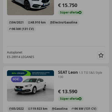
€ 15.750
Súper
oferta
04/2021
48.910 km
Electro/Gasolina
96 kW (131 CV)
Autoplanet
ES-28914 LEGANES
Guar
SEAT Leon
1.5 TSI S&S Style
130
€ 13.590
Súper
oferta
05/2022
119.923 km
Gasolina
96 kW (131 CV)