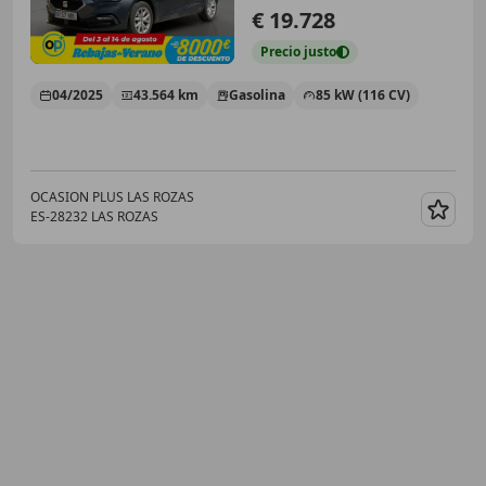
€ 19.728
Precio
justo
04/2025
43.564 km
Gasolina
85 kW (116 CV)
OCASION PLUS LAS ROZAS
ES-28232 LAS ROZAS
Guar