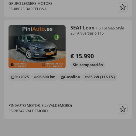
GRUPO LESSEPS MOTORS
ES-08023 BARCELONA
Guar
SEAT Leon
1.5 TSI S&S Style
25º Aniversario 115
€ 15.990
Sin
comparación
01/2025
96.600 km
Gasolina
85 kW (116 CV)
PINIAUTO MOTOR, S.L (VALDEMORO)
ES-28342 VALDEMORO
Guar