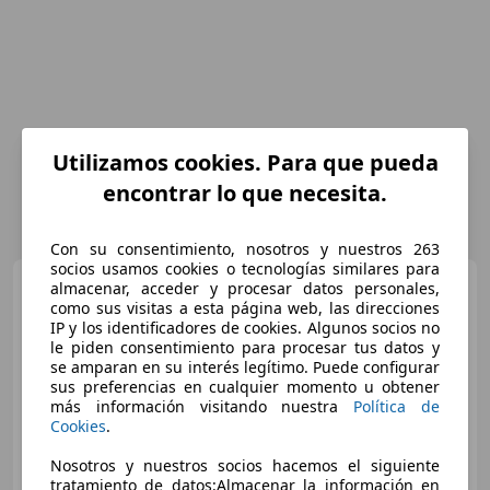
Utilizamos cookies. Para que pueda
encontrar lo que necesita.
Con su consentimiento, nosotros y nuestros 263
socios usamos cookies o tecnologías similares para
SEAT Leon
1.5 e-Hybrid S&S
almacenar, acceder y procesar datos personales,
FR XM DSG-6 204
como sus visitas a esta página web, las direcciones
IP y los identificadores de cookies. Algunos socios no
le piden consentimiento para procesar tus datos y
se amparan en su interés legítimo. Puede configurar
€ 27.990
1
sus preferencias en cualquier momento u obtener
más información visitando nuestra
Política de
Precio
justo
Cookies
.
07/2025
6.380 km
Electro/Gasolina
Nosotros y nuestros socios hacemos el siguiente
tratamiento de datos:Almacenar la información en