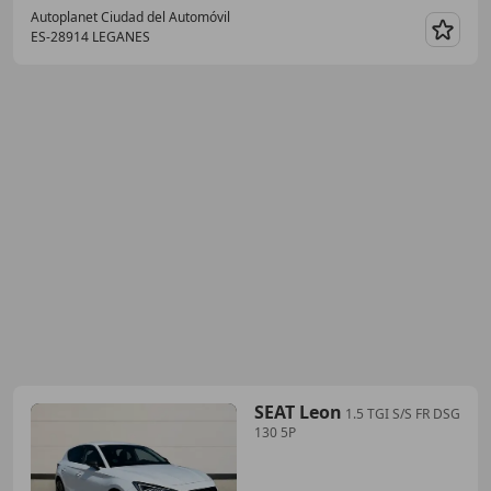
Autoplanet Ciudad del Automóvil
ES-28914 LEGANES
Guar
SEAT Leon
1.5 TGI S/S FR DSG
130 5P