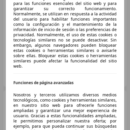
para las funciones esenciales del sitio web y para
garantizar su correcto funcionamiento.
Normalmente, se utilizan en respuesta a la actividad
€ 21.951
1
del usuario para habilitar funciones importantes
como la configuración y el mantenimiento de la
Sin
comparación
información de inicio de sesión o las preferencias de
privacidad. Normalmente, el uso de estas cookies o
02/2025
8.235 km
Gasolina
110 kW (150 CV)
tecnologías similares no se puede desactivar. Sin
embargo, algunos navegadores pueden bloquear
Suspensión deportiva
estas cookies o herramientas similares o avisarle
sobre ellas. Bloquear estas cookies o herramientas
similares puede afectar la funcionalidad del sitio
web.
HR MOTOR BADALONA
ES-08915 BADALONA
Guar
Funciones de página avanzadas
Nosotros y terceros utilizamos diversos medios
SEAT Leon
1.5 TSI S&S Style
tecnológicos, como cookies y herramientas similares,
130
en nuestro sitio web para ofrecerle funciones
ampliadas y garantizar una mejor experiencia de
usuario. Gracias a estas funcionalidades ampliadas,
le permitimos personalizar nuestra oferta; por
€ 15.500
1
ejemplo, para que pueda continuar sus búsquedas