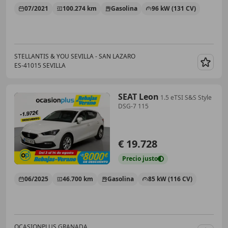
07/2021
100.274 km
Gasolina
96 kW (131 CV)
STELLANTIS & YOU SEVILLA - SAN LAZARO
ES-41015 SEVILLA
Guar
SEAT Leon
1.5 eTSI S&S Style
DSG-7 115
€ 19.728
Precio
justo
06/2025
46.700 km
Gasolina
85 kW (116 CV)
OCASIONPLUS GRANADA