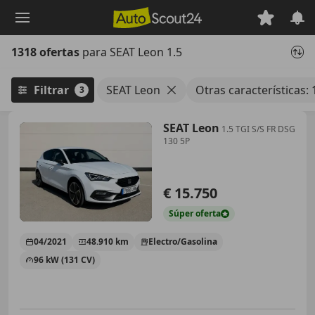
Saltar
al
contenido
1318 ofertas
para SEAT Leon 1.5
principal
Filtrar
SEAT Leon
Otras características: 
3
SEAT Leon
1.5 TGI S/S FR DSG
130 5P
€ 15.750
Súper
oferta
04/2021
48.910 km
Electro/Gasolina
96 kW (131 CV)