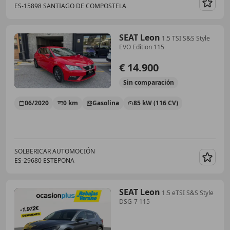
ES-15898 SANTIAGO DE COMPOSTELA
Guar
SEAT Leon
1.5 TSI S&S Style
EVO Edition 115
€ 14.900
Sin
comparación
06/2020
0 km
Gasolina
85 kW (116 CV)
SOLBERICAR AUTOMOCIÓN
ES-29680 ESTEPONA
Guar
SEAT Leon
1.5 eTSI S&S Style
DSG-7 115