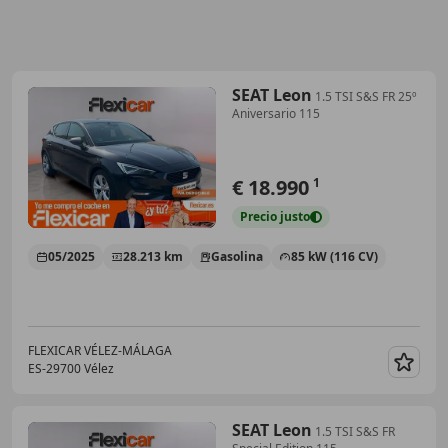
SEAT Leon
1.5 TSI S&S FR 25º
Aniversario 115
€ 18.990
1
Precio
justo
05/2025
28.213 km
Gasolina
85 kW (116 CV)
FLEXICAR VÉLEZ-MÁLAGA
ES-29700 Vélez
Guar
SEAT Leon
1.5 TSI S&S FR