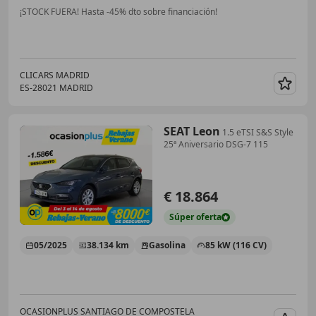
¡STOCK FUERA! Hasta -45% dto sobre financiación!
CLICARS MADRID
ES-28021 MADRID
Guar
SEAT Leon
1.5 eTSI S&S Style
25ª Aniversario DSG-7 115
€ 18.864
Súper
oferta
05/2025
38.134 km
Gasolina
85 kW (116 CV)
OCASIONPLUS SANTIAGO DE COMPOSTELA