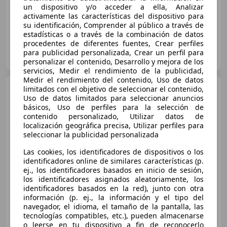
150 kW (204 CV)
un dispositivo y/o acceder a ella, Analizar
activamente las características del dispositivo para
su identificación, Comprender al público a través de
estadísticas o a través de la combinación de datos
procedentes de diferentes fuentes, Crear perfiles
SEAT HUELVA MOTOR
para publicidad personalizada, Crear un perfil para
ES-21001 HUELVA
Guar
personalizar el contenido, Desarrollo y mejora de los
servicios, Medir el rendimiento de la publicidad,
Medir el rendimiento del contenido, Uso de datos
SEAT Leon
limitados con el objetivo de seleccionar el contenido,
1.5 eTSI S&S Style
DSG-7 115
Uso de datos limitados para seleccionar anuncios
básicos, Uso de perfiles para la selección de
contenido personalizado, Utilizar datos de
localización geográfica precisa, Utilizar perfiles para
€ 24.500
seleccionar la publicidad personalizada
Sin
comparación
Las cookies, los identificadores de dispositivos o los
identificadores online de similares características (p.
ej., los identificadores basados en inicio de sesión,
02/2026
3.750 km
Gasolina
85 kW (116 CV)
los identificadores asignados aleatoriamente, los
identificadores basados en la red), junto con otra
información (p. ej., la información y el tipo del
navegador, el idioma, el tamaño de la pantalla, las
tecnologías compatibles, etc.), pueden almacenarse
GRUPO URETA AUTOMÓVILES
o leerse en tu dispositivo a fin de reconocerlo
ES-09001 BURGOS