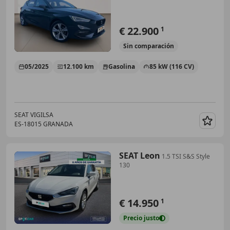
€ 22.900
1
Sin
comparación
05/2025
12.100 km
Gasolina
85 kW (116 CV)
SEAT VIGILSA
ES-18015 GRANADA
Guar
SEAT Leon
1.5 TSI S&S Style
130
€ 14.950
1
Precio
justo