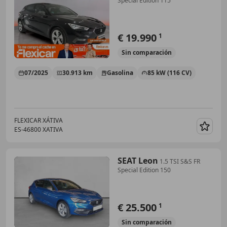
Special Edition 115
€ 19.990
1
Sin
comparación
07/2025
30.913 km
Gasolina
85 kW (116 CV)
FLEXICAR XÁTIVA
ES-46800 XATIVA
Guar
SEAT Leon
1.5 TSI S&S FR
Special Edition 150
€ 25.500
1
Sin
comparación