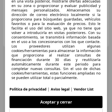
en una visita posterior, mostrarle ofertas adecuadas
Precio
justo
en su zona o proporcionar y evaluar publicidad y
mensajes personalizados. Almacenamos su
07/2022
79.132 km
Gasolina
96 kW (131 CV)
dirección de correo electrónico localmente si la
proporciona para búsquedas guardadas, vehículos
favoritos o para la evaluación de precios. Esto le
facilita el uso del sitio web, ya que no tiene que
volver a introducirla en visitas posteriores. Con su
DEL PASO CAR HIRE
consentimiento, se transmitirá información basada
ES-29004 MALAGA
Guar
en el uso a los concesionarios con los que contacte.
Los proveedores utilizan algunas
cookies/herramientas para almacenar la información
que proporciona al realizar consultas de
financiación durante 30 días y reutilizarla
automáticamente durante este periodo para
completar nuevas consultas. Sin el uso de dichas
cookies/herramientas, estas funciones ampliadas no
se pueden utilizar total o parcialmente.
|
|
Política de privacidad
Aviso legal
Vendor List
Aceptar y cerrar