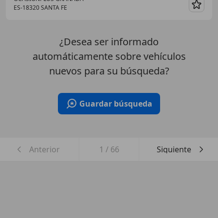
ES-18320 SANTA FE
Guar
¿Desea ser informado
automáticamente sobre vehículos
nuevos para su búsqueda?
Guardar búsqueda
Anterior
1
/
66
Siguiente