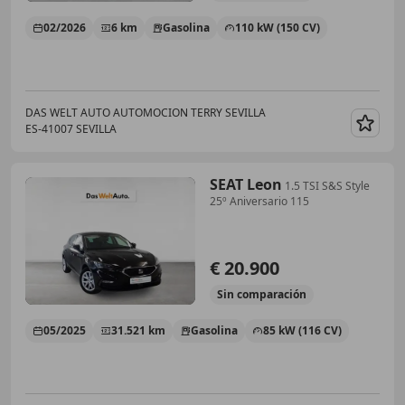
02/2026
6 km
Gasolina
110 kW (150 CV)
DAS WELT AUTO AUTOMOCION TERRY SEVILLA
ES-41007 SEVILLA
Guar
SEAT Leon
1.5 TSI S&S Style
25º Aniversario 115
€ 20.900
Sin
comparación
05/2025
31.521 km
Gasolina
85 kW (116 CV)