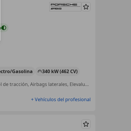
Guardar
o
ectro/Gasolina
340 kW (462 CV)
Airbag del conductor, Paquete Sport, Alarma, Sensor de lluvia, Control de tracción, Airbags laterales, Elevalunas eléctrico, ABS
+ Vehículos del profesional
Guardar