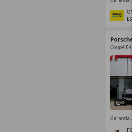
O
ES
Porsch
Coupé E-H
42
Garantia
P