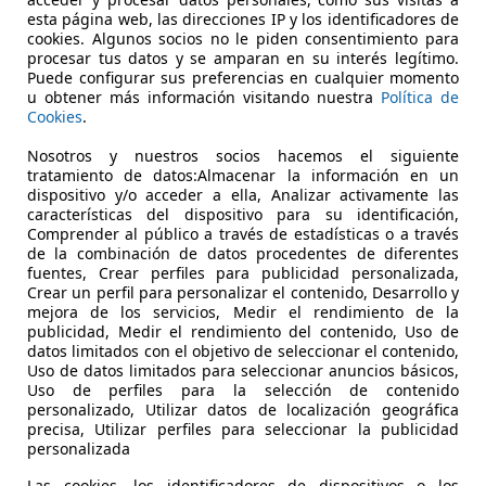
esta página web, las direcciones IP y los identificadores de
€ 59.950
cookies. Algunos socios no le piden consentimiento para
Súper
oferta
procesar tus datos y se amparan en su interés legítimo.
Puede configurar sus preferencias en cualquier momento
u obtener más información visitando nuestra
Política de
Cookies
.
Nosotros y nuestros socios hacemos el siguiente
tratamiento de datos:Almacenar la información en un
01/2020
120.000 km
El
dispositivo y/o acceder a ella, Analizar activamente las
características del dispositivo para su identificación,
l conductor, Paquete Sport, Alarma, Airbags laterales, Senso
Comprender al público a través de estadísticas o a través
de la combinación de datos procedentes de diferentes
OCHES AMB
fuentes, Crear perfiles para publicidad personalizada,
Crear un perfil para personalizar el contenido, Desarrollo y
-2500 ARGANDA DEL REY
mejora de los servicios, Medir el rendimiento de la
publicidad, Medir el rendimiento del contenido, Uso de
datos limitados con el objetivo de seleccionar el contenido,
Uso de datos limitados para seleccionar anuncios básicos,
Uso de perfiles para la selección de contenido
personalizado, Utilizar datos de localización geográfica
precisa, Utilizar perfiles para seleccionar la publicidad
personalizada
Las cookies, los identificadores de dispositivos o los