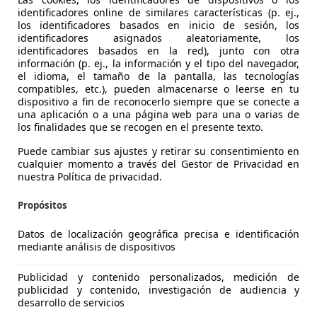
identificadores online de similares características (p. ej.,
los identificadores basados en inicio de sesión, los
identificadores asignados aleatoriamente, los
identificadores basados en la red), junto con otra
información (p. ej., la información y el tipo del navegador,
el idioma, el tamaño de la pantalla, las tecnologías
compatibles, etc.), pueden almacenarse o leerse en tu
dispositivo a fin de reconocerlo siempre que se conecte a
una aplicación o a una página web para una o varias de
e Cayenne
los finalidades que se recogen en el presente texto.
Puede cambiar sus ajustes y retirar su consentimiento en
cualquier momento a través del Gestor de Privacidad en
€ 23.200
1
nuestra Política de privacidad.
Súper
ofer
Propósitos
Datos de localización geográfica precisa e identificación
mediante análisis de dispositivos
Publicidad y contenido personalizados, medición de
08/2010
149.242 km
El
publicidad y contenido, investigación de audiencia y
desarrollo de servicios
 Airbags laterales, Start/Stop automático, Faros antiniebla, 