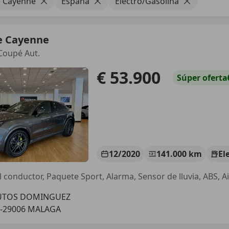
e Cayenne
España
Electro/Gasolina
e Cayenne
Coupé Aut.
€ 53.900
Súper
oferta
12/2020
141.000 km
El
l conductor, Paquete Sport, Alarma, Sensor de lluvia, ABS, Ai
UTOS DOMINGUEZ
S-29006 MALAGA