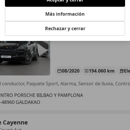
e Cayenne
Coupé Aut.
Más información
€ 57.990
1
Precio
just
Rechazar y cerrar
08/2020
194.060 km
El
ENTRO PORSCHE BILBAO Y PAMPLONA
S-48960 GALDAKAO
e Cayenne