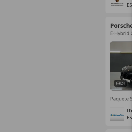
ES
Porsch
E-Hybrid 
24
Paquete S
D
ES