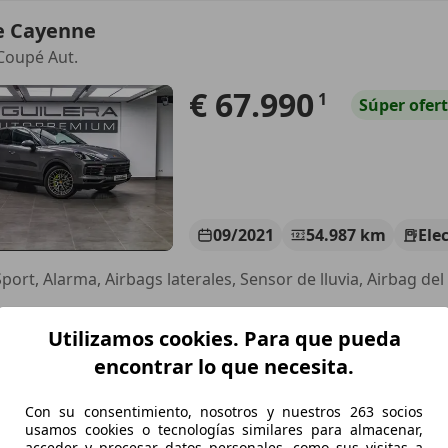
e Cayenne
Coupé Aut.
€ 67.990
1
Súper
ofer
09/2021
54.987 km
Ele
port, Alarma, Airbags laterales, Sensor de lluvia, Airbag del
GUILERA AUTOCENTROS SL
Utilizamos cookies. Para que pueda
-28703 San Sebastian De Los Reyes
encontrar lo que necesita.
e Cayenne
Con su consentimiento, nosotros y nuestros 263 socios
usamos cookies o tecnologías similares para almacenar,
Coupé Aut.
acceder y procesar datos personales, como sus visitas a