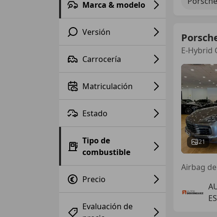
Porsch
Marca & modelo
Versión
Porsch
E-Hybrid 
Carrocería
Matriculación
Estado
Tipo de
21
combustible
Airbag de
Precio
A
E
Evaluación de