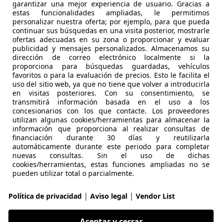
garantizar una mejor experiencia de usuario. Gracias a
-46930 Quart de Poblet
estas funcionalidades ampliadas, le permitimos
personalizar nuestra oferta; por ejemplo, para que pueda
continuar sus búsquedas en una visita posterior, mostrarle
ofertas adecuadas en su zona o proporcionar y evaluar
e Cayenne
publicidad y mensajes personalizados. Almacenamos su
Coupé Aut.
dirección de correo electrónico localmente si la
proporciona para búsquedas guardadas, vehículos
€ 78.900
favoritos o para la evaluación de precios. Esto le facilita el
1
Precio
just
uso del sitio web, ya que no tiene que volver a introducirla
en visitas posteriores. Con su consentimiento, se
transmitirá información basada en el uso a los
concesionarios con los que contacte. Los proveedores
utilizan algunas cookies/herramientas para almacenar la
información que proporciona al realizar consultas de
financiación durante 30 días y reutilizarla
08/2022
60.000 km
Ele
automáticamente durante este periodo para completar
nuevas consultas. Sin el uso de dichas
cookies/herramientas, estas funciones ampliadas no se
port, Alarma, Airbags laterales, Sensor de lluvia, Airbag del
pueden utilizar total o parcialmente.
YLCRANE CARS
|
|
Política de privacidad
Aviso legal
Vendor List
-28300 Aranjuez
Aceptar y cerrar