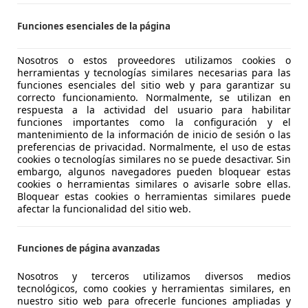
CASIONPLUS MATARÓ
Funciones esenciales de la página
-08302 Mataró
Nosotros o estos proveedores utilizamos cookies o
herramientas y tecnologías similares necesarias para las
funciones esenciales del sitio web y para garantizar su
e Cayenne
correcto funcionamiento. Normalmente, se utilizan en
ybrid Aut.
respuesta a la actividad del usuario para habilitar
funciones importantes como la configuración y el
€ 87.900
mantenimiento de la información de inicio de sesión o las
1
Buen
preci
preferencias de privacidad. Normalmente, el uso de estas
cookies o tecnologías similares no se puede desactivar. Sin
embargo, algunos navegadores pueden bloquear estas
cookies o herramientas similares o avisarle sobre ellas.
Bloquear estas cookies o herramientas similares puede
afectar la funcionalidad del sitio web.
09/2023
76.782 km
Ele
Funciones de página avanzadas
, 4WD
Nosotros y terceros utilizamos diversos medios
tecnológicos, como cookies y herramientas similares, en
nuestro sitio web para ofrecerle funciones ampliadas y
ORSATECNIC