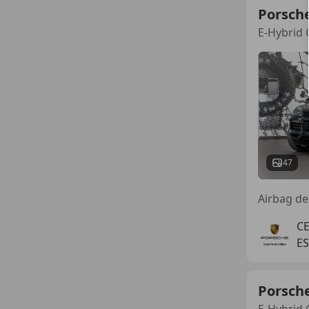
Porsch
E-Hybrid 
47
C
E
Porsch