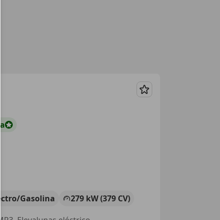
Guardar
ta
ectro/Gasolina
279 kW (379 CV)
MP3, Elevalunas eléctrico