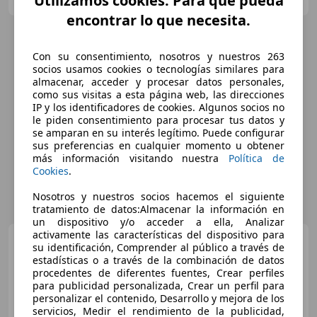
Utilizamos cookies. Para que pueda
Guar
encontrar lo que necesita.
Con su consentimiento, nosotros y nuestros 263
socios usamos cookies o tecnologías similares para
almacenar, acceder y procesar datos personales,
como sus visitas a esta página web, las direcciones
IP y los identificadores de cookies. Algunos socios no
le piden consentimiento para procesar tus datos y
se amparan en su interés legítimo. Puede configurar
sus preferencias en cualquier momento u obtener
más información visitando nuestra
Política de
Cookies
.
Nosotros y nuestros socios hacemos el siguiente
tratamiento de datos:Almacenar la información en
un dispositivo y/o acceder a ella, Analizar
activamente las características del dispositivo para
Porsche Cayenne
Turbo S
su identificación, Comprender al público a través de
E-Hybrid Coupé Aut.
estadísticas o a través de la combinación de datos
procedentes de diferentes fuentes, Crear perfiles
para publicidad personalizada, Crear un perfil para
personalizar el contenido, Desarrollo y mejora de los
€ 99.990
1
servicios, Medir el rendimiento de la publicidad,