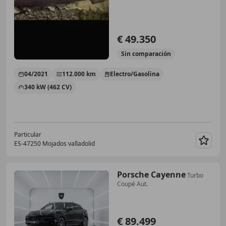
€ 49.350
Sin
comparación
04/2021
112.000 km
Electro/Gasolina
340 kW (462 CV)
Particular
ES-47250 Mojados valladolid
Guar
Porsche Cayenne
Turbo
Coupé Aut.
€ 89.499