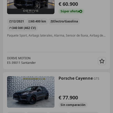
€ 60.900
Súper
oferta
12/2021
60.400 km
Electro/Gasolina
340 kW (462 CV)
Paquete Sport, Airbags laterales, Alarma, Sensor de lluvia, Airbag del conductor, Cierre centralizado, ABS
DERIVE MOTION
ES-39011 Santander
Guar
Porsche Cayenne
GTS
€ 77.900
Sin
comparación