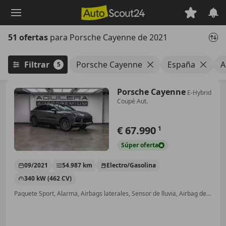
Saltar
al
contenido
51 ofertas
para Porsche Cayenne de 2021
principal
Filtrar
Porsche Cayenne
España
A
5
Porsche Cayenne
E-Hybrid
Coupé Aut.
€ 67.990
1
Súper
oferta
09/2021
54.987 km
Electro/Gasolina
340 kW (462 CV)
Paquete Sport, Alarma, Airbags laterales, Sensor de lluvia, Airbag del conductor, ABS, Cierre centralizado