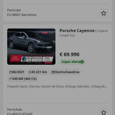
Particular
ES-08001 Barcelona
Guar
Porsche Cayenne
E-Hybrid
Coupé Aut.
€ 69.990
Súper
oferta
06/2021
45.321 km
Electro/Gasolina
340 kW (462 CV)
Paquete Sport, Alarma, Sensor de lluvia, Airbags laterales, Airbag del conductor, ABS, Cierre centralizado
FerrisAuto
ES-46910 SEDAVÍ