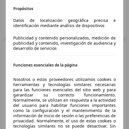
Propósitos
Datos de localización geográfica precisa e
AUTOS ORTIZ
identificación mediante análisis de dispositivos
ES-46980 Paterna
Guar
Publicidad y contenido personalizados, medición de
publicidad y contenido, investigación de audiencia y
Porsche Cayenne
desarrollo de servicios
E-Hybrid
Coupé Aut.
Funciones esenciales de la página
€ 70.000
Nosotros o estos proveedores utilizamos cookies o
Súper
oferta
herramientas y tecnologías similares necesarias
para las funciones esenciales del sitio web y para
06/2021
82.000 km
Electro/Gasolina
garantizar su correcto funcionamiento.
Normalmente, se utilizan en respuesta a la actividad
340 kW (462 CV)
del usuario para habilitar funciones importantes
como la configuración y el mantenimiento de la
información de inicio de sesión o las preferencias de
privacidad. Normalmente, el uso de estas cookies o
tecnologías similares no se puede desactivar. Sin
Particular