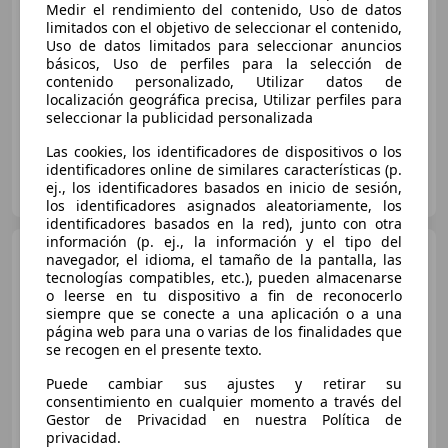
Medir el rendimiento del contenido, Uso de datos
Buen
precio
limitados con el objetivo de seleccionar el contenido,
Uso de datos limitados para seleccionar anuncios
04/2021
89.000 km
Electro/Gasolina
básicos, Uso de perfiles para la selección de
500 kW (680 CV)
contenido personalizado, Utilizar datos de
localización geográfica precisa, Utilizar perfiles para
seleccionar la publicidad personalizada
Las cookies, los identificadores de dispositivos o los
identificadores online de similares características (p.
PALACIOCASIÓN
ej., los identificadores basados en inicio de sesión,
ES-33420 Lugones
Guar
los identificadores asignados aleatoriamente, los
identificadores basados en la red), junto con otra
información (p. ej., la información y el tipo del
Porsche Cayenne
E-Hybrid
navegador, el idioma, el tamaño de la pantalla, las
Aut.
tecnologías compatibles, etc.), pueden almacenarse
o leerse en tu dispositivo a fin de reconocerlo
siempre que se conecte a una aplicación o a una
página web para una o varias de los finalidades que
€ 49.990
1
se recogen en el presente texto.
Súper
oferta
Puede cambiar sus ajustes y retirar su
consentimiento en cualquier momento a través del
01/2021
145.000 km
Electro/Gasolina
Gestor de Privacidad en nuestra Política de
privacidad.
340 kW (462 CV)