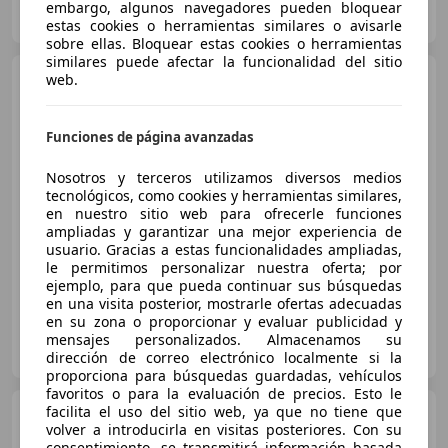
embargo, algunos navegadores pueden bloquear
ES-08034 Barcelona
Guar
estas cookies o herramientas similares o avisarle
sobre ellas. Bloquear estas cookies o herramientas
similares puede afectar la funcionalidad del sitio
Porsche Cayenne
web.
Coupé
Aut.
Funciones de página avanzadas
€ 71.999
Nosotros y terceros utilizamos diversos medios
tecnológicos, como cookies y herramientas similares,
Precio
justo
en nuestro sitio web para ofrecerle funciones
ampliadas y garantizar una mejor experiencia de
12/2021
67.000 km
Gasolina
250 kW (340 CV)
usuario. Gracias a estas funcionalidades ampliadas,
le permitimos personalizar nuestra oferta; por
ejemplo, para que pueda continuar sus búsquedas
en una visita posterior, mostrarle ofertas adecuadas
en su zona o proporcionar y evaluar publicidad y
EGOCARS
mensajes personalizados. Almacenamos su
ES-46713 BELLREGUARD
Guar
dirección de correo electrónico localmente si la
proporciona para búsquedas guardadas, vehículos
favoritos o para la evaluación de precios. Esto le
facilita el uso del sitio web, ya que no tiene que
Porsche Cayenne
E-Hybrid
volver a introducirla en visitas posteriores. Con su
Coupé Aut.
consentimiento, se transmitirá información basada