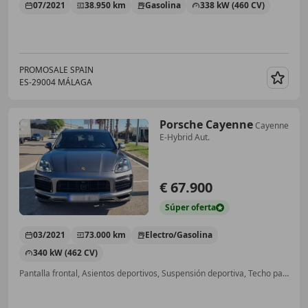
07/2021
38.950 km
Gasolina
338 kW (460 CV)
PROMOSALE SPAIN
ES-29004 MÁLAGA
Guar
Porsche Cayenne
Cayenne
E-Hybrid Aut.
€ 67.900
Súper
oferta
03/2021
73.000 km
Electro/Gasolina
340 kW (462 CV)
Pantalla frontal, Asientos deportivos, Suspensión deportiva, Techo panorámico, Airbags laterales, 360° cámara, Asiento trasero partido, Volante multifunción