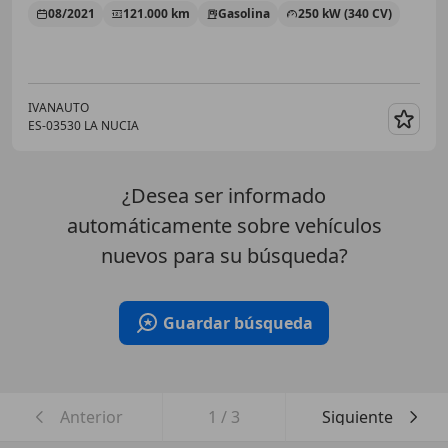
08/2021
121.000 km
Gasolina
250 kW (340 CV)
IVANAUTO
ES-03530 LA NUCIA
Guar
¿Desea ser informado
automáticamente sobre vehículos
nuevos para su búsqueda?
Guardar búsqueda
Anterior
1
/
3
Siguiente