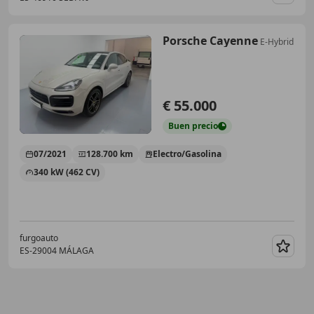
Guar
Porsche Cayenne
E-Hybrid
€ 55.000
Buen
precio
07/2021
128.700 km
Electro/Gasolina
340 kW (462 CV)
furgoauto
ES-29004 MÁLAGA
Guar