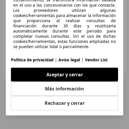
en el uso a los concesionarios con los que contacte.
Los proveedores utilizan algunas
€ 77.000
cookies/herramientas para almacenar la información
que proporciona al realizar consultas de
Buen
precio
financiación durante 30 días y reutilizarla
automáticamente durante este periodo para
09/2021
43.000 km
Electro/Gasolina
completar nuevas consultas. Sin el uso de dichas
340 kW (462 CV)
cookies/herramientas, estas funciones ampliadas no
se pueden utilizar total o parcialmente.
|
|
Política de privacidad
Aviso legal
Vendor List
ORLANDO CARS
ES-46980 PATERNA
Guar
Aceptar y cerrar
Más información
Rechazar y cerrar