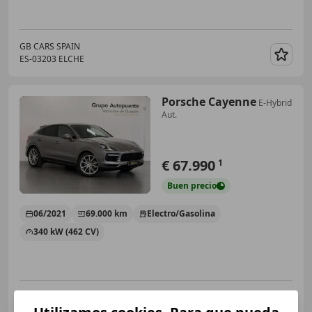
GB CARS SPAIN
ES-03203 ELCHE
Guar
Porsche Cayenne
E-Hybrid
Aut.
€ 67.990
1
Buen
precio
06/2021
69.000 km
Electro/Gasolina
340 kW (462 CV)
RENAULT AUTOPUENTE OCASION
ES-30157 ALGEZARES