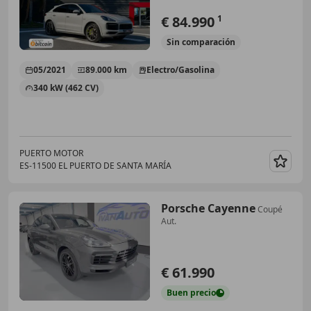
€ 84.990
1
Sin
comparación
05/2021
89.000 km
Electro/Gasolina
340 kW (462 CV)
PUERTO MOTOR
ES-11500 EL PUERTO DE SANTA MARÍA
Guar
Porsche Cayenne
Coupé
Aut.
€ 61.990
Buen
precio