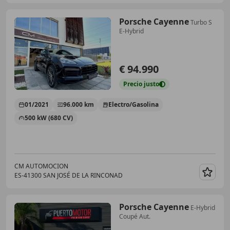
Porsche Cayenne
Turbo S
E-Hybrid
€ 94.990
Precio
justo
01/2021
96.000 km
Electro/Gasolina
500 kW (680 CV)
CM AUTOMOCION
ES-41300 SAN JOSÉ DE LA RINCONAD
Guar
Porsche Cayenne
E-Hybrid
Coupé Aut.