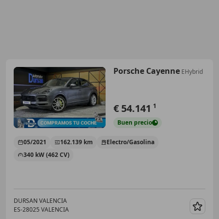
Porsche Cayenne
EHybrid
€ 54.141
1
Buen
precio
05/2021
162.139 km
Electro/Gasolina
340 kW (462 CV)
DURSAN VALENCIA
ES-28025 VALENCIA
Guar