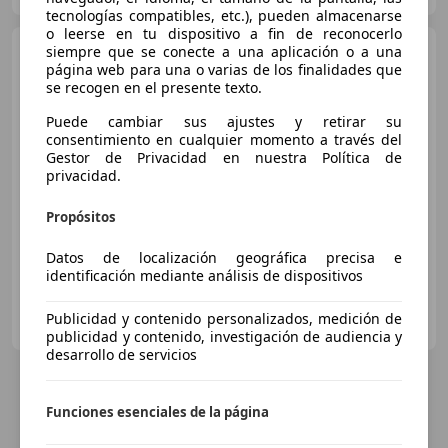
tecnologías compatibles, etc.), pueden almacenarse
o leerse en tu dispositivo a fin de reconocerlo
Porsche Cayenne
siempre que se conecte a una aplicación o a una
Coupé
página web para una o varias de los finalidades que
E-Hybrid Aut.
se recogen en el presente texto.
Puede cambiar sus ajustes y retirar su
€ 146.000
consentimiento en cualquier momento a través del
Gestor de Privacidad en nuestra Política de
Sin
comparación
privacidad.
01/2024
10 km
Electro/Gasolina
346 kW (470 CV)
Propósitos
Datos de localización geográfica precisa e
identificación mediante análisis de dispositivos
AUTOSPORT CENICERO
Publicidad y contenido personalizados, medición de
ES-26350 CENICERO
Guar
publicidad y contenido, investigación de audiencia y
desarrollo de servicios
Funciones esenciales de la página