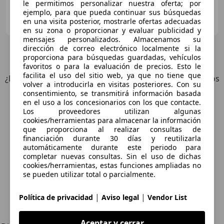
le permitimos personalizar nuestra oferta; por
ejemplo, para que pueda continuar sus búsquedas
AUTOSPORT CENICERO
en una visita posterior, mostrarle ofertas adecuadas
ES-26350 CENICERO
Guar
en su zona o proporcionar y evaluar publicidad y
mensajes personalizados. Almacenamos su
dirección de correo electrónico localmente si la
12
Ofertas
para Porsche Cayenne
proporciona para búsquedas guardadas, vehículos
favoritos o para la evaluación de precios. Esto le
facilita el uso del sitio web, ya que no tiene que
¿Desea ser informado automáticamente sobre vehículos
volver a introducirla en visitas posteriores. Con su
nuevos para su búsqueda?
consentimiento, se transmitirá información basada
en el uso a los concesionarios con los que contacte.
Los proveedores utilizan algunas
Guardar búsqueda
cookies/herramientas para almacenar la información
que proporciona al realizar consultas de
financiación durante 30 días y reutilizarla
automáticamente durante este periodo para
completar nuevas consultas. Sin el uso de dichas
cookies/herramientas, estas funciones ampliadas no
se pueden utilizar total o parcialmente.
|
|
Política de privacidad
Aviso legal
Vendor List
Explora vehículos similares
Aceptar y cerrar