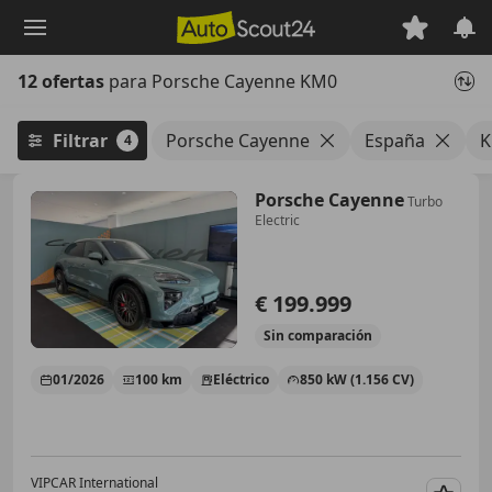
Saltar
al
contenido
12 ofertas
para Porsche Cayenne KM0
principal
Filtrar
Porsche Cayenne
España
4
Porsche Cayenne
Turbo
Electric
€ 199.999
Sin
comparación
01/2026
100 km
Eléctrico
850 kW (1.156 CV)
VIPCAR International