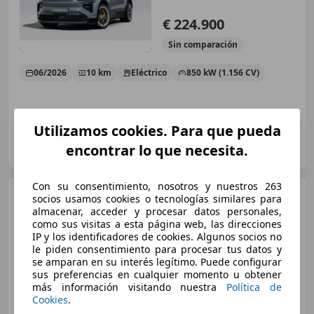
€ 224.900
Sin
comparación
06/2026
10 km
Eléctrico
850 kW (1.156 CV)
Utilizamos cookies. Para que pueda
DRIVER CARS BCN
encontrar lo que necesita.
ES-8440 CARDEDEU
Guar
Con su consentimiento, nosotros y nuestros 263
Porsche Cayenne
Turbo
socios usamos cookies o tecnologías similares para
Electric
almacenar, acceder y procesar datos personales,
como sus visitas a esta página web, las direcciones
IP y los identificadores de cookies. Algunos socios no
le piden consentimiento para procesar tus datos y
€ 198.900
se amparan en su interés legítimo. Puede configurar
sus preferencias en cualquier momento u obtener
Sin
comparación
más información visitando nuestra
Política de
Cookies
.
06/2026
10 km
Eléctrico
850 kW (1.156 CV)