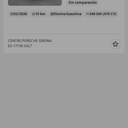
Sin
comparación
02/2026
10 km
Electro/Gasolina
346 kW (470 CV)
CENTRO PORSCHE GIRONA.
ES-17190 SALT
Guar