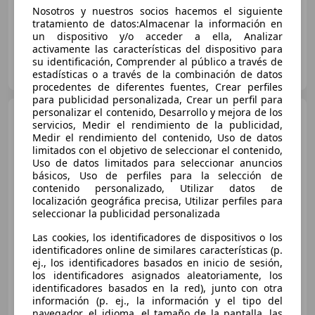
Nosotros y nuestros socios hacemos el siguiente
tratamiento de datos:Almacenar la información en
un dispositivo y/o acceder a ella, Analizar
activamente las características del dispositivo para
DRIVER CARS BCN
su identificación, Comprender al público a través de
ES-8440 CARDEDEU
estadísticas o a través de la combinación de datos
Guar
procedentes de diferentes fuentes, Crear perfiles
para publicidad personalizada, Crear un perfil para
personalizar el contenido, Desarrollo y mejora de los
Porsche Cayenne
Turbo
servicios, Medir el rendimiento de la publicidad,
Electric
Medir el rendimiento del contenido, Uso de datos
limitados con el objetivo de seleccionar el contenido,
Uso de datos limitados para seleccionar anuncios
básicos, Uso de perfiles para la selección de
€ 198.900
contenido personalizado, Utilizar datos de
localización geográfica precisa, Utilizar perfiles para
Sin
comparación
seleccionar la publicidad personalizada
06/2026
10 km
Eléctrico
850 kW (1.156 CV)
Las cookies, los identificadores de dispositivos o los
identificadores online de similares características (p.
ej., los identificadores basados en inicio de sesión,
los identificadores asignados aleatoriamente, los
identificadores basados en la red), junto con otra
DRIVER CARS MADRID
información (p. ej., la información y el tipo del
ES-28805 ALCALÁ DE HENARES
Guar
navegador, el idioma, el tamaño de la pantalla, las