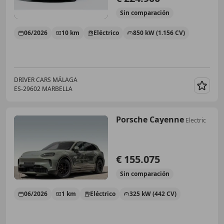
Sin
comparación
06/2026
10 km
Eléctrico
850 kW (1.156 CV)
DRIVER CARS MÁLAGA
ES-29602 MARBELLA
Guar
Porsche Cayenne
Electric
€ 155.075
Sin
comparación
06/2026
1 km
Eléctrico
325 kW (442 CV)