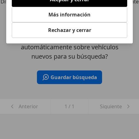
Diferente de tus criterios de búsqueda, pero posiblemente
una coincidencia perfecta.
Más información
Rechazar y cerrar
¿Desea ser informado
automáticamente sobre vehículos
nuevos para su búsqueda?
Guardar búsqueda
Anterior
1
/
1
Siguiente