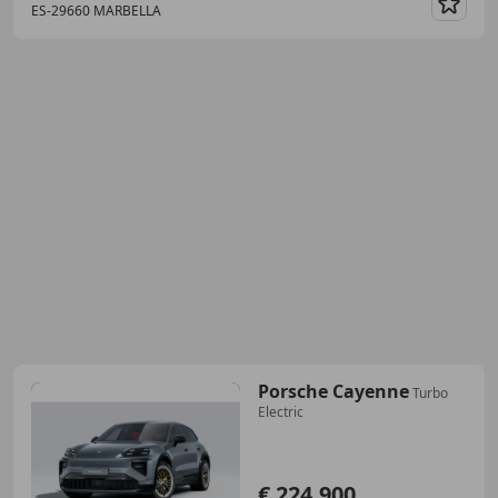
ES-29660 MARBELLA
Guar
Porsche Cayenne
Turbo
Electric
€ 224.900