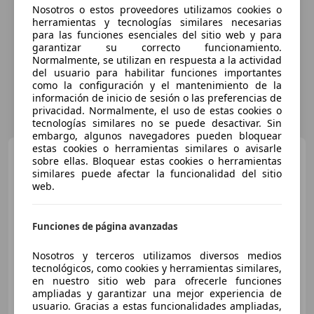
Nosotros o estos proveedores utilizamos cookies o
herramientas y tecnologías similares necesarias
para las funciones esenciales del sitio web y para
garantizar su correcto funcionamiento.
Normalmente, se utilizan en respuesta a la actividad
del usuario para habilitar funciones importantes
como la configuración y el mantenimiento de la
información de inicio de sesión o las preferencias de
privacidad. Normalmente, el uso de estas cookies o
tecnologías similares no se puede desactivar. Sin
embargo, algunos navegadores pueden bloquear
estas cookies o herramientas similares o avisarle
Porsche Cayenne
Coupé
sobre ellas. Bloquear estas cookies o herramientas
E-Hybrid Aut.
similares puede afectar la funcionalidad del sitio
web.
€ 142.000
Funciones de página avanzadas
Sin
comparación
Nosotros y terceros utilizamos diversos medios
tecnológicos, como cookies y herramientas similares,
01/2024
10 km
Electro/Gasolina
346 kW (470 CV)
en nuestro sitio web para ofrecerle funciones
ampliadas y garantizar una mejor experiencia de
usuario. Gracias a estas funcionalidades ampliadas,