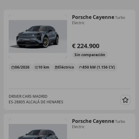
Porsche Cayenne
Turbo
Electric
€ 224.900
Sin
comparación
06/2026
10 km
Eléctrico
850 kW (1.156 CV)
DRIVER CARS MADRID
ES-28805 ALCALÁ DE HENARES
Guar
Porsche Cayenne
Turbo
Electric