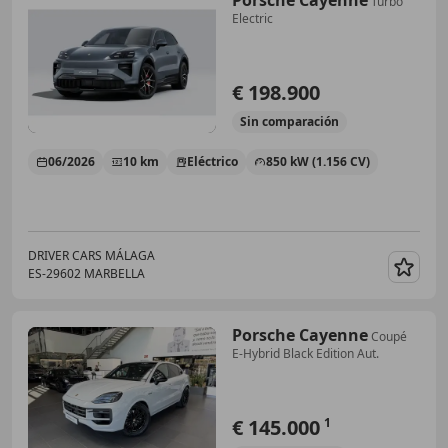
Turbo
Electric
€ 198.900
Sin
comparación
06/2026
10 km
Eléctrico
850 kW (1.156 CV)
DRIVER CARS MÁLAGA
ES-29602 MARBELLA
Guar
Porsche Cayenne
Coupé
E-Hybrid Black Edition Aut.
€ 145.000
1