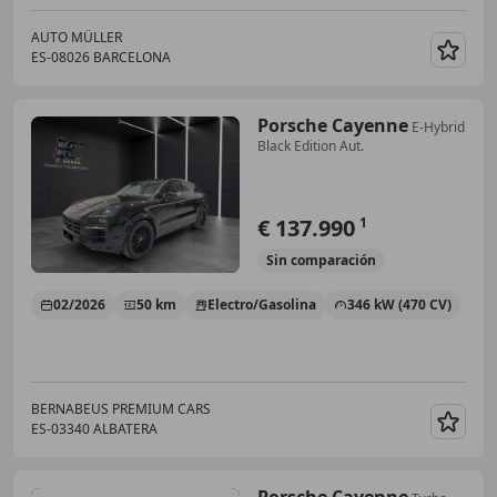
AUTO MÜLLER
ES-08026 BARCELONA
Guar
Porsche Cayenne
E-Hybrid
Black Edition Aut.
€ 137.990
1
Sin
comparación
02/2026
50 km
Electro/Gasolina
346 kW (470 CV)
BERNABEUS PREMIUM CARS
ES-03340 ALBATERA
Guar
Porsche Cayenne