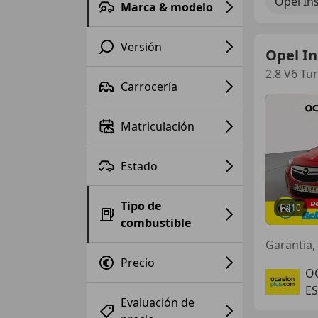
Opel In
Marca & modelo
Versión
Opel In
2.8 V6 Tu
Carrocería
Matriculación
Estado
Tipo de
10
combustible
Precio
O
ES
Evaluación de