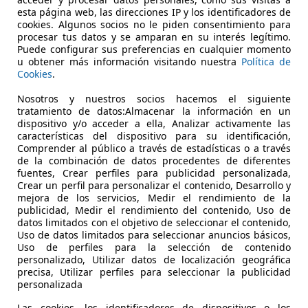
.5 T XFT S
esta página web, las direcciones IP y los identificadores de
cookies. Algunos socios no le piden consentimiento para
€ 10.500
procesar tus datos y se amparan en su interés legítimo.
Súper
oferta
Puede configurar sus preferencias en cualquier momento
u obtener más información visitando nuestra
Política de
Cookies
.
Nosotros y nuestros socios hacemos el siguiente
tratamiento de datos:Almacenar la información en un
dispositivo y/o acceder a ella, Analizar activamente las
características del dispositivo para su identificación,
02/2020
173.334 km
Ga
Comprender al público a través de estadísticas o a través
de la combinación de datos procedentes de diferentes
fuentes, Crear perfiles para publicidad personalizada,
Crear un perfil para personalizar el contenido, Desarrollo y
 Gandia
mejora de los servicios, Medir el rendimiento de la
publicidad, Medir el rendimiento del contenido, Uso de
datos limitados con el objetivo de seleccionar el contenido,
Uso de datos limitados para seleccionar anuncios básicos,
Uso de perfiles para la selección de contenido
personalizado, Utilizar datos de localización geográfica
precisa, Utilizar perfiles para seleccionar la publicidad
personalizada
Las cookies, los identificadores de dispositivos o los