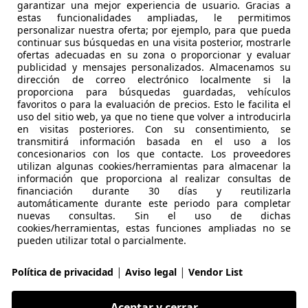
signia
garantizar una mejor experiencia de usuario. Gracias a
estas funcionalidades ampliadas, le permitimos
rbo XFT Innovatio WLTP
personalizar nuestra oferta; por ejemplo, para que pueda
continuar sus búsquedas en una visita posterior, mostrarle
€ 12.495
1
Súper
ofer
ofertas adecuadas en su zona o proporcionar y evaluar
publicidad y mensajes personalizados. Almacenamos su
dirección de correo electrónico localmente si la
proporciona para búsquedas guardadas, vehículos
favoritos o para la evaluación de precios. Esto le facilita el
uso del sitio web, ya que no tiene que volver a introducirla
en visitas posteriores. Con su consentimiento, se
transmitirá información basada en el uso a los
concesionarios con los que contacte. Los proveedores
04/2018
56.650 km
Gas
utilizan algunas cookies/herramientas para almacenar la
información que proporciona al realizar consultas de
CASIÓN
financiación durante 30 días y reutilizarla
 ZARAGOZA
automáticamente durante este periodo para completar
nuevas consultas. Sin el uso de dichas
cookies/herramientas, estas funciones ampliadas no se
pueden utilizar total o parcialmente.
signia
&S Sportive 4x4
|
|
Política de privacidad
Aviso legal
Vendor List
€ 6.500
Súper
oferta
Aceptar y cerrar