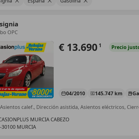
signia
España
Gasolina
signia
rbo OPC
€ 13.690
1
Precio
just
04/2010
145.747 km
Ga
CASIONPLUS MURCIA CABEZO
-30100 MURCIA