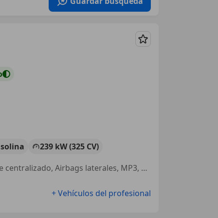
Guardar búsqueda
Guardar
o
solina
239 kW (325 CV)
Garantia, Asientos calef., Dirección asistida, Asientos eléctricos, Cierre centralizado, Airbags laterales, MP3, Control de tracción
+ Vehículos del profesional