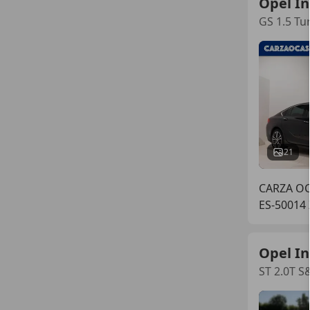
Opel In
GS 1.5 Tu
21
CARZA O
ES-50014
Opel In
ST 2.0T S