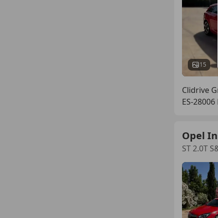
15
Clidrive 
ES-28006
Opel In
ST 2.0T S