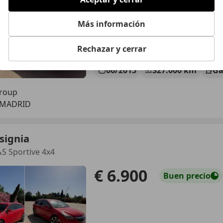
Más información
Rechazar y cerrar
06/2015
327.000 km
Ga
Group
 MADRID
signia
&S Sportive 4x4
€ 6.900
Buen
precio