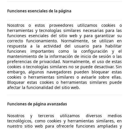
Torrent
Funciones esenciales de la página
signia
Nosotros o estos proveedores utilizamos cookies o
herramientas y tecnologías similares necesarias para las
2.0T Sport 4x4 Sport
funciones esenciales del sitio web y para garantizar su
correcto funcionamiento. Normalmente, se utilizan en
€ 7.250
respuesta a la actividad del usuario para habilitar
Súper
oferta
funciones importantes como la configuración y el
mantenimiento de la información de inicio de sesión o las
preferencias de privacidad. Normalmente, el uso de estas
cookies o tecnologías similares no se puede desactivar. Sin
embargo, algunos navegadores pueden bloquear estas
cookies o herramientas similares o avisarle sobre ellas.
Bloquear estas cookies o herramientas similares puede
afectar la funcionalidad del sitio web.
05/2011
126.000 km
Ga
Funciones de página avanzadas
Valladolid
Nosotros y terceros utilizamos diversos medios
tecnológicos, como cookies y herramientas similares, en
nuestro sitio web para ofrecerle funciones ampliadas y