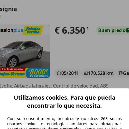
signia
n
€ 6.350
1
Buen
precio
05/2011
170.528 km
Ga
Isofix, Airbags laterales, Control de velocidad, ABS
Utilizamos cookies. Para que pueda
CASIONPLUS TERRASSA
-08223 TERRASSA
encontrar lo que necesita.
Con su consentimiento, nosotros y nuestros 263 socios
signia
usamos cookies o tecnologías similares para almacenar,
acceder y procesar datos personales, como sus visitas a