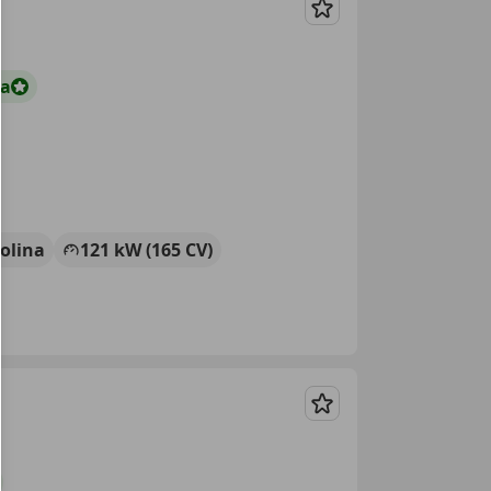
Guardar
ta
olina
121 kW (165 CV)
Guardar