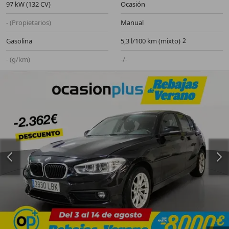
97 kW (132 CV)
Ocasión
- (Propietarios)
Manual
Gasolina
5,3 l/100 km (mixto)
- (g/km)
-/-