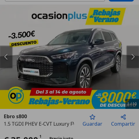
1
/
10
Ebro s800
1.5 TGDI PHEV E-CVT Luxury FWD
Guardar
Compartir
Anterior
Sigu
Precio justo