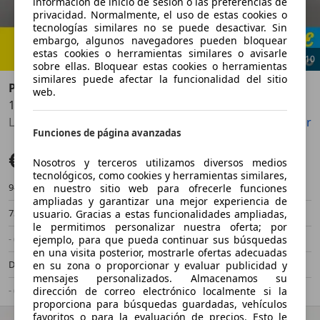
información de inicio de sesión o las preferencias de
privacidad. Normalmente, el uso de estas cookies o
tecnologías similares no se puede desactivar. Sin
embargo, algunos navegadores pueden bloquear
estas cookies o herramientas similares o avisarle
1
/
10
sobre ellas. Bloquear estas cookies o herramientas
similares puede afectar la funcionalidad del sitio
Peugeot 208
web.
1.6BlueHDi Style 100
Anterior
Sigu
Llantas de aleación, ABS
Guardar
Compartir
Funciones de página avanzadas
€ 7.850
Precio justo
Nosotros y terceros utilizamos diversos medios
tecnológicos, como cookies y herramientas similares,
94.564 km
09/2016
en nuestro sitio web para ofrecerle funciones
ampliadas y garantizar una mejor experiencia de
73 kW (99 CV)
Ocasión
usuario. Gracias a estas funcionalidades ampliadas,
le permitimos personalizar nuestra oferta; por
- (Propietarios)
Manual
ejemplo, para que pueda continuar sus búsquedas
en una visita posterior, mostrarle ofertas adecuadas
Diésel
3,5 l/100 km (mixto)
en su zona o proporcionar y evaluar publicidad y
mensajes personalizados. Almacenamos su
- (g/km)
-/-
dirección de correo electrónico localmente si la
proporciona para búsquedas guardadas, vehículos
favoritos o para la evaluación de precios. Esto le