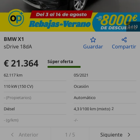
1
/
10
BMW X1
sDrive 18dA
Guardar
Compartir
Anterior
Sigu
€ 21.364
Súper oferta
62.117 km
05/2021
110 kW (150 CV)
Ocasión
- (Propietarios)
Automático
Diésel
4,3 l/100 km (mixto)
- (g/km)
-/-
Anterior
1
/
5
Siguiente