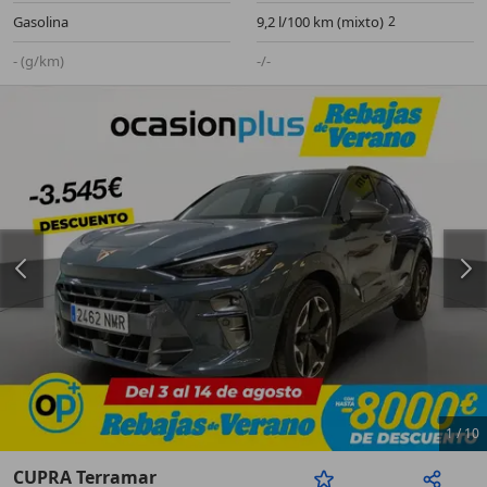
Gasolina
9,2 l/100 km (mixto)
- (g/km)
-/-
1
/
10
CUPRA Terramar