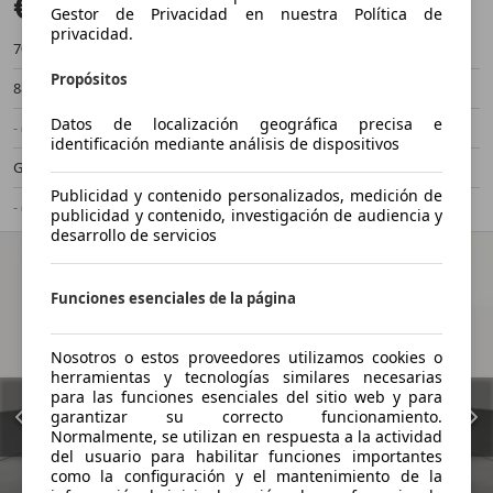
€ 11.264
Buen precio
Gestor de Privacidad en nuestra Política de
privacidad.
70.502 km
06/2020
Propósitos
88 kW (120 CV)
Ocasión
Datos de localización geográfica precisa e
- (Propietarios)
Manual
identificación mediante análisis de dispositivos
Gasolina
5,8 l/100 km (mixto)
Publicidad y contenido personalizados, medición de
- (g/km)
-/-
publicidad y contenido, investigación de audiencia y
desarrollo de servicios
Funciones esenciales de la página
Nosotros o estos proveedores utilizamos cookies o
herramientas y tecnologías similares necesarias
para las funciones esenciales del sitio web y para
garantizar su correcto funcionamiento.
Normalmente, se utilizan en respuesta a la actividad
del usuario para habilitar funciones importantes
como la configuración y el mantenimiento de la