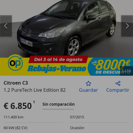
1
/
10
Citroen C3
1.2 PureTech Live Edition 82
Guardar
Compartir
Anterior
Sigu
€ 6.850
Sin comparación
111.400 km
07/2015
60 kW (82 CV)
Ocasión