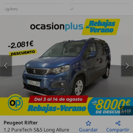
- (g/km)
-/-
1
/
10
Peugeot Rifter
1.2 PureTech S&S Long Allure Pack EAT8 130
Guardar
Compartir
Anterior
Sigu