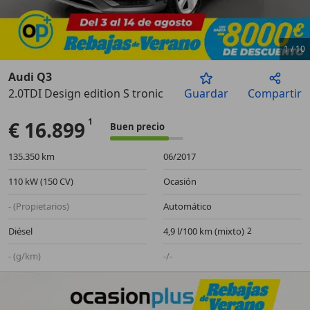
1
/
10
Audi Q3
2.0TDI Design edition S tronic 110kW
Guardar
Compartir
Anterior
Sigu
€ 16.899
Buen precio
135.350 km
06/2017
110 kW (150 CV)
Ocasión
- (Propietarios)
Automático
Diésel
4,9 l/100 km (mixto)
- (g/km)
-/-