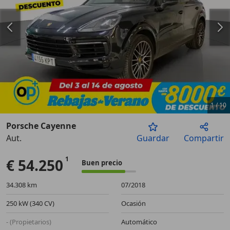
1
/
10
Porsche Cayenne
Aut.
Guardar
Compartir
Anterior
Sigu
€ 54.250
Buen precio
34.308 km
07/2018
250 kW (340 CV)
Ocasión
- (Propietarios)
Automático