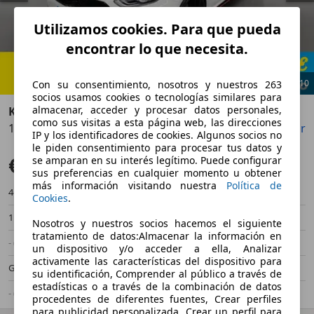
Utilizamos cookies. Para que pueda
encontrar lo que necesita.
1
/
10
Con su consentimiento, nosotros y nuestros 263
socios usamos cookies o tecnologías similares para
almacenar, acceder y procesar datos personales,
Kia Ceed / cee'd
como sus visitas a esta página web, las direcciones
1.5 MHEV GT Line DCT 160
Guardar
Compartir
Anterior
Sigu
IP y los identificadores de cookies. Algunos socios no
le piden consentimiento para procesar tus datos y
€ 19.082
se amparan en su interés legítimo. Puede configurar
Buen precio
sus preferencias en cualquier momento u obtener
más información visitando nuestra
Política de
46.808 km
07/2021
Cookies
.
118 kW (160 CV)
Ocasión
Nosotros y nuestros socios hacemos el siguiente
tratamiento de datos:Almacenar la información en
- (Propietarios)
Automático
un dispositivo y/o acceder a ella, Analizar
activamente las características del dispositivo para
Gasolina
- (l/100 km)
su identificación, Comprender al público a través de
estadísticas o a través de la combinación de datos
- (g/km)
-/-
procedentes de diferentes fuentes, Crear perfiles
para publicidad personalizada, Crear un perfil para