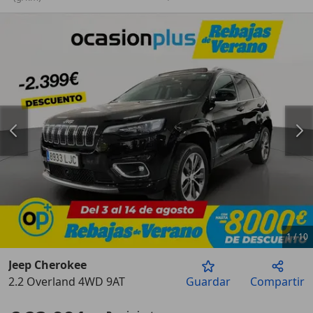
1
/
10
Jeep Cherokee
2.2 Overland 4WD 9AT
Guardar
Compartir
Anterior
Sigu