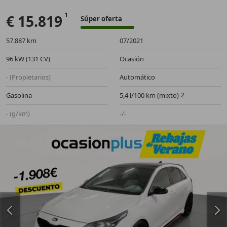
€ 15.819
Súper oferta
57.887 km
07/2021
96 kW (131 CV)
Ocasión
- (Propietarios)
Automático
Gasolina
5,4 l/100 km (mixto)
- (g/km)
-/-