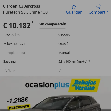
Citroen C3 Aircross
Puretech S&S Shine 130
Guardar
Compartir
Anterior
Sigu
€ 10.182
Sin comparación
106.400 km
04/2019
96 kW (131 CV)
Ocasión
- (Propietarios)
Manual
Gasolina
5,3 l/100 km (mixto)
- (g/km)
-/-