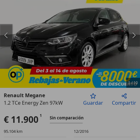
1
/
10
Renault Megane
1.2 TCe Energy Zen 97kW
Guardar
Compartir
Anterior
Sigu
€ 11.900
Sin comparación
95.104 km
12/2016