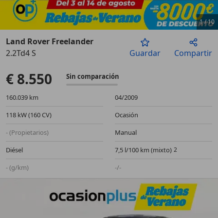
1
/
10
Land Rover Freelander
2.2Td4 S
Guardar
Compartir
Anterior
Sigu
€ 8.550
Sin comparación
160.039 km
04/2009
118 kW (160 CV)
Ocasión
- (Propietarios)
Manual
Diésel
7,5 l/100 km (mixto)
- (g/km)
-/-