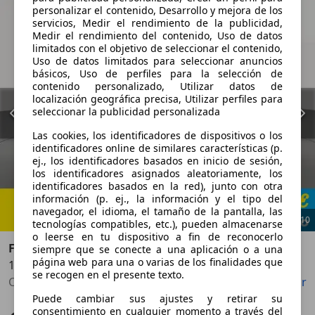
personalizar el contenido, Desarrollo y mejora de los
servicios, Medir el rendimiento de la publicidad,
Medir el rendimiento del contenido, Uso de datos
limitados con el objetivo de seleccionar el contenido,
Uso de datos limitados para seleccionar anuncios
básicos, Uso de perfiles para la selección de
contenido personalizado, Utilizar datos de
localización geográfica precisa, Utilizar perfiles para
seleccionar la publicidad personalizada
Las cookies, los identificadores de dispositivos o los
identificadores online de similares características (p.
ej., los identificadores basados en inicio de sesión,
los identificadores asignados aleatoriamente, los
identificadores basados en la red), junto con otra
información (p. ej., la información y el tipo del
navegador, el idioma, el tamaño de la pantalla, las
1
/
10
tecnologías compatibles, etc.), pueden almacenarse
o leerse en tu dispositivo a fin de reconocerlo
Fiat 500X
siempre que se conecte a una aplicación o a una
página web para una o varias de los finalidades que
1.0 Firefly S&S Lounge
Anterior
Sigu
se recogen en el presente texto.
Cierre centralizado, Aire Acondicionado, Start/Stop automático, Bluetooth, Control de velocidad, ABS, Airbag acompañante
Guardar
Compartir
Puede cambiar sus ajustes y retirar su
consentimiento en cualquier momento a través del