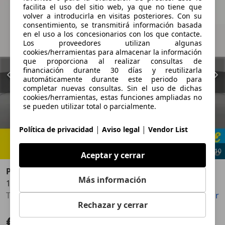
facilita el uso del sitio web, ya que no tiene que
volver a introducirla en visitas posteriores. Con su
consentimiento, se transmitirá información basada
en el uso a los concesionarios con los que contacte.
Los proveedores utilizan algunas
cookies/herramientas para almacenar la información
que proporciona al realizar consultas de
financiación durante 30 días y reutilizarla
automáticamente durante este periodo para
completar nuevas consultas. Sin el uso de dichas
cookies/herramientas, estas funciones ampliadas no
se pueden utilizar total o parcialmente.
|
|
Política de privacidad
Aviso legal
Vendor List
1
/
10
Aceptar y cerrar
Peugeot 2008
Más información
1.2 PureTech S&S GT Line 130
Anterior
Sigu
Techo solar, Llantas de aleación, Ventanas tintadas, ABS, Volante multifunción
Guardar
Compartir
Rechazar y cerrar
€ 9.537
Precio justo