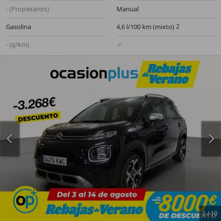
- (Propietarios)
Manual
Gasolina
4,6 l/100 km (mixto)
- (g/km)
-/-
1
/
10