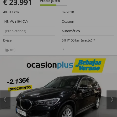
€ 23.991
Precio justo
49.817 km
07/2020
143 kW (194 CV)
Ocasión
- (Propietarios)
Automático
Diésel
6,9 l/100 km (mixto)
- (g/km)
-/-