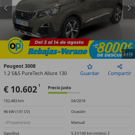
1
/
10
Peugeot 3008
1.2 S&S PureTech Allure 130
Guardar
Compartir
Anterior
Sigu
€ 10.602
Precio justo
152.483 km
04/2018
96 kW (131 CV)
Ocasión
- (Propietarios)
Manual
Gasolina
5,3 l/100 km (mixto)