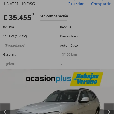
1.5 eTSI 110 DSG
Guardar
Compartir
Anterior
Sigu
€ 35.455
Sin comparación
825 km
04/2026
110 kW (150 CV)
Demostración
- (Propietarios)
Automático
Gasolina
- (l/100 km)
- (g/km)
-/-