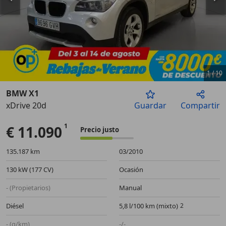
1
/
10
BMW X1
xDrive 20d
Guardar
Compartir
Anterior
Sigu
€ 11.090
Precio justo
135.187 km
03/2010
130 kW (177 CV)
Ocasión
- (Propietarios)
Manual
Diésel
5,8 l/100 km (mixto)
- (g/km)
-/-