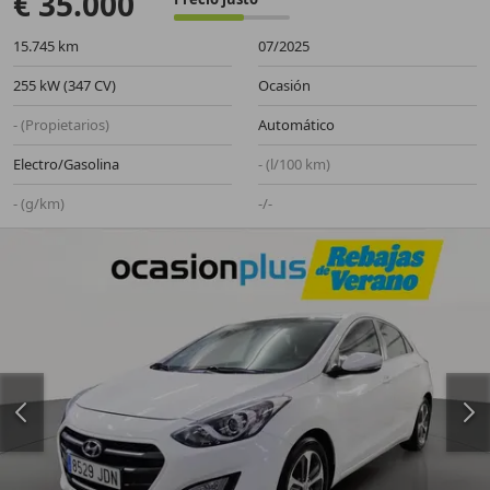
€ 35.000
15.745 km
07/2025
255 kW (347 CV)
Ocasión
- (Propietarios)
Automático
Electro/Gasolina
- (l/100 km)
- (g/km)
-/-