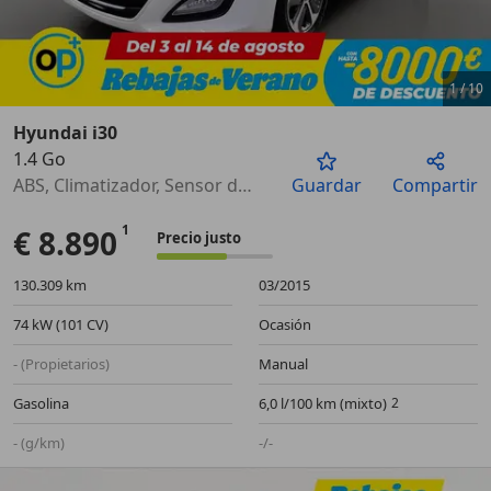
1
/
10
Hyundai i30
1.4 Go
Anterior
Sigu
ABS, Climatizador, Sensor de lluvia, Faros antiniebla, Llantas de aleación, Bluetooth, Control de velocidad
Guardar
Compartir
€ 8.890
Precio justo
130.309 km
03/2015
74 kW (101 CV)
Ocasión
- (Propietarios)
Manual
Gasolina
6,0 l/100 km (mixto)
- (g/km)
-/-