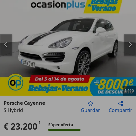
1
/
10
Porsche Cayenne
S Hybrid
Guardar
Compartir
Anterior
Sigu
€ 23.200
Súper oferta