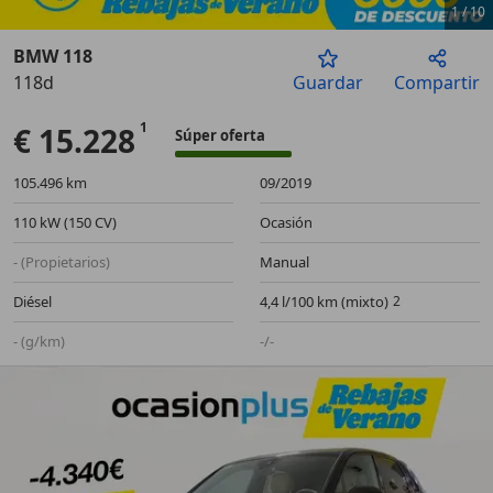
1
/
10
BMW 118
118d
Guardar
Compartir
Anterior
Sigu
€ 15.228
Súper oferta
105.496 km
09/2019
110 kW (150 CV)
Ocasión
- (Propietarios)
Manual
Diésel
4,4 l/100 km (mixto)
- (g/km)
-/-