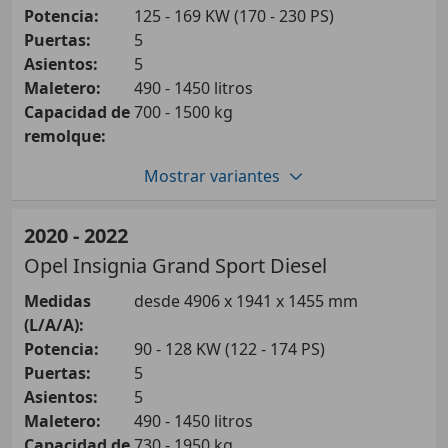
Potencia:
125 - 169 KW (170 - 230 PS)
Puertas:
5
Asientos:
5
Maletero:
490 - 1450 litros
Capacidad de
700 - 1500 kg
remolque:
Mostrar variantes
Sedán
2020 - 2022
Opel
Insignia Grand Sport Diesel
Gasolina
Medidas
desde 4906 x 1941 x 1455 mm
(L/A/A):
Insignia 2.0 T SHT S&S Business AT9 170
Potencia:
90 - 128 KW (122 - 174 PS)
125 KW (170 PS)
Puertas:
5
Asientos:
5
Insignia 2.0 T SHT S&S Business Elegance
Maletero:
490 - 1450 litros
AT9 170
Capacidad de
730 - 1950 kg