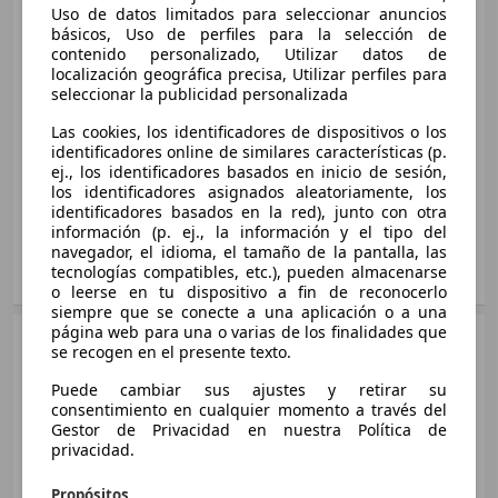
SUV/4x4/Pickup
2013 - 2017
Uso de datos limitados para seleccionar anuncios
Insignia ST 1.6 T SHT S&S Innovation Aut.
Opel
Insignia
básicos, Uso de perfiles para la selección de
Insignia ST 1.6CDTI S&S Excellence 136 (4.75)
200
Diésel
contenido personalizado, Utilizar datos de
100 KW (136 PS)
Medidas
desde 4842 x 1858 x 1498 mm
localización geográfica precisa, Utilizar perfiles para
147 KW (200 PS)
seleccionar la publicidad personalizada
Ø 4.5 l/100km
(L/A/A):
Ø 6.2 l/100km
Insignia Country Tourer 2.0CDTI S&S 4x4 170
Potencia:
103 - 239 KW (140 - 325 PS)
Las cookies, los identificadores de dispositivos o los
125 KW (170 PS)
identificadores online de similares características (p.
Puertas:
Insignia ST 1.6CDTI S&S Excellence Aut. 136
4 - 5
Insignia ST 1.6 T SHT S&S Ultimate Aut. 200
Ø 6.5 l/100km
ej., los identificadores basados en inicio de sesión,
Asientos:
100 KW (136 PS)
5
147 KW (200 PS)
los identificadores asignados aleatoriamente, los
Capacidad de
Ø 4.5 l/100km
750 - 2000 kg
identificadores basados en la red), junto con otra
Ø 6.2 l/100km
Insignia Country Tourer 2.0CDTI S&S Aut.
información (p. ej., la información y el tipo del
remolque:
170
navegador, el idioma, el tamaño de la pantalla, las
Insignia ST 1.6CDTI S&S Excellence ecoTEC
3 mostrar más variantes
tecnologías compatibles, etc.), pueden almacenarse
125 KW (170 PS)
Mostrar variantes
136
o leerse en tu dispositivo a fin de reconocerlo
Ø 6.0 l/100km
siempre que se conecte a una aplicación o a una
100 KW (136 PS)
página web para una o varias de los finalidades que
Sedán
2013 - 2017
Ø 4.5 l/100km
se recogen en el presente texto.
Insignia Country Tourer 2.0CDTI S&S Aut.
Opel
Insignia Country Tourer Diesel
4x4 210
Puede cambiar sus ajustes y retirar su
Insignia ST 1.6CDTI S&S Innovation 136
Gasolina
155 KW (210 PS)
consentimiento en cualquier momento a través del
Medidas
desde 4920 x 1856 x 1526 mm
100 KW (136 PS)
Gestor de Privacidad en nuestra Política de
Ø 6.0 l/100km
(L/A/A):
Ø 4.5 l/100km
privacidad.
Insignia 1.4T S&S Excellence
Potencia:
100 - 143 KW (136 - 195 PS)
103 KW (140 PS)
Puertas:
5
Propósitos