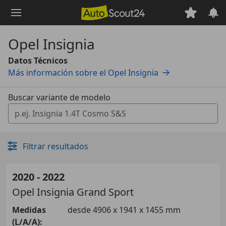
Saltar
al
contenido
Opel Insignia
principal
Datos Técnicos
Más información sobre el Opel Insignia
Buscar variante de modelo
0 Vorschläge gefunden. Verwenden Sie die Auf- und Ab-T
Filtrar resultados
2020 - 2022
Opel
Insignia Grand Sport
Medidas
desde 4906 x 1941 x 1455 mm
(L/A/A):