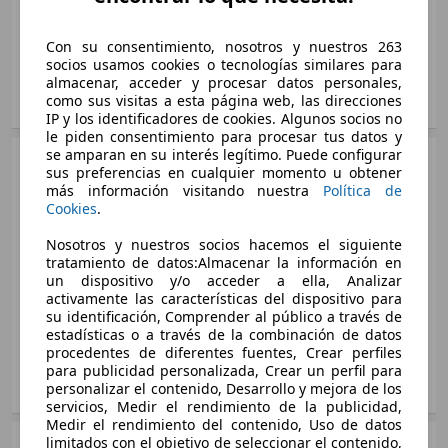
100 KW (136 PS)
Ø 6.1 l/100km
Puertas:
5
100 KW (136 PS)
Ø 4.5 l/100km
Asientos:
5
Ø 5.1 l/100km
Con su consentimiento, nosotros y nuestros 263
Insignia ST 1.5 T XFT S&S Excellence Aut. 165
Maletero:
540 - 1530 litros
socios usamos cookies o tecnologías similares para
Insignia ST 1.6CDTI S&S Business 136 (4.75)
122 KW (165 PS)
almacenar, acceder y procesar datos personales,
Insignia 1.6CDTI S&S Selective 136
100 KW (136 PS)
como sus visitas a esta página web, las direcciones
Mostrar variantes
Ø 6.2 l/100km
100 KW (136 PS)
IP y los identificadores de cookies. Algunos socios no
Ø 4.5 l/100km
le piden consentimiento para procesar tus datos y
Ø 4.3 l/100km
se amparan en su interés legítimo. Puede configurar
Insignia ST 1.5 T XFT S&S Innovation 165
SUV/4x4/Pickup
2017 - 2019
sus preferencias en cualquier momento u obtener
Insignia ST 1.6CDTI S&S Business ecoTEC 110
122 KW (165 PS)
Insignia 1.6CDTI S&S Selective Aut. 136
Opel
Insignia Country Tourer Diesel
más información visitando nuestra
Política de
81 KW (110 PS)
Ø 6.1 l/100km
Cookies
.
Gasolina
100 KW (136 PS)
Ø 4.3 l/100km
Medidas
desde 5004 x 1941 x 1525 mm
Ø 5.1 l/100km
Nosotros y nuestros socios hacemos el siguiente
(L/A/A):
Insignia ST 1.5 T XFT S&S Innovation Aut.
tratamiento de datos:Almacenar la información en
Insignia Country Tourer 1.6 T SHT S&S Aut.
Insignia ST 1.6CDTI S&S Business ecoTEC 110
Potencia:
165
125 - 155 KW (170 - 210 PS)
un dispositivo y/o acceder a ella, Analizar
19 mostrar más variantes
200
Euro 6.2
activamente las características del dispositivo para
Puertas:
122 KW (165 PS)
5
147 KW (200 PS)
su identificación, Comprender al público a través de
81 KW (110 PS)
Asientos:
Ø 6.2 l/100km
5
estadísticas o a través de la combinación de datos
Ø 6.1 l/100km
Ø 4.3 l/100km
Maletero:
540 - 1530 litros
procedentes de diferentes fuentes, Crear perfiles
para publicidad personalizada, Crear un perfil para
Insignia ST 1.5 T XFT S&S Ultimate Aut. 165
Insignia Country Tourer 2.0 S&S Aut. 4x4 260
Mostrar variantes
personalizar el contenido, Desarrollo y mejora de los
Insignia ST 1.6CDTI S&S Business ecoTEC 136
122 KW (165 PS)
servicios, Medir el rendimiento de la publicidad,
191 KW (260 PS)
100 KW (136 PS)
Ø 6.2 l/100km
Medir el rendimiento del contenido, Uso de datos
Ø 8.9 l/100km
Ø 4.5 l/100km
limitados con el objetivo de seleccionar el contenido,