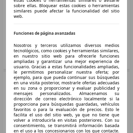
estas cookies o herramientas similares o avisarle
Sedán
2013 - 2017
143 KW (195 PS)
sobre ellas. Bloquear estas cookies o herramientas
Opel
Insignia Gasolina/Gas
similares puede afectar la funcionalidad del sitio
Ø 6.4 l/100km
Diésel
web.
Medidas
desde 4842 x 1858 x 1498 mm
Insignia Country Tourer 2.0CDTI S&S 170
(L/A/A):
Insignia 1.6CDTI S&S Business 120
Funciones de página avanzadas
125 KW (170 PS)
Potencia:
103 KW (140 PS)
88 KW (120 PS)
Ø 4.7 l/100km
Puertas:
4 - 5
Nosotros y terceros utilizamos diversos medios
Ø 3.9 l/100km
Asientos:
5
tecnológicos, como cookies y herramientas similares,
Insignia Country Tourer 2.0CDTI S&S 4x4 163
en nuestro sitio web para ofrecerle funciones
Insignia 1.6CDTI S&S Expression 120
ampliadas y garantizar una mejor experiencia de
Mostrar variantes
120 KW (163 PS)
usuario. Gracias a estas funcionalidades ampliadas,
88 KW (120 PS)
Ø 5.4 l/100km
le permitimos personalizar nuestra oferta; por
Ø 4.1 l/100km
ejemplo, para que pueda continuar sus búsquedas
Sedán
2013 - 2017
en una visita posterior, mostrarle ofertas adecuadas
Insignia Country Tourer 2.0CDTI S&S 4x4 170
Opel
Insignia Sports Tourer
en su zona o proporcionar y evaluar publicidad y
Insignia 1.6CDTI S&S Selective 120
125 KW (170 PS)
Otros
mensajes personalizados. Almacenamos su
88 KW (120 PS)
Ø 5.6 l/100km
Medidas
desde 4913 x 1858 x 1520 mm
dirección de correo electrónico localmente si la
Ø 3.9 l/100km
proporciona para búsquedas guardadas, vehículos
(L/A/A):
Insignia 1.4T ecoF. GLP Selective
favoritos o para la evaluación de precios. Esto le
Potencia:
103 - 239 KW (140 - 325 PS)
facilita el uso del sitio web, ya que no tiene que
103 KW (140 PS)
Insignia 1.6CDTI Selective Aut. 136
Puertas:
5
volver a introducirla en visitas posteriores. Con su
Ø 6.1 l/100km 7.9 m³/100km
100 KW (136 PS)
consentimiento, se transmitirá información basada
Asientos:
5
en el uso a los concesionarios con los que contacte.