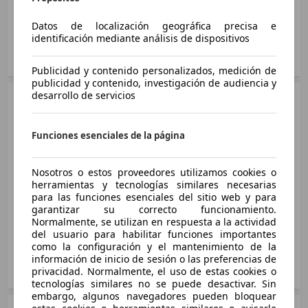
Insignia ST 1.6CDTI S&S Innovation Aut. 136
Ø 5.6 l/100km
Asientos:
5
100 KW (136 PS)
Datos de localización geográfica precisa e
Maletero:
540 - 1530 litros
Ø 4.5 l/100km
identificación mediante análisis de dispositivos
Insignia 1.4T S&S Selective
103 KW (140 PS)
Mostrar variantes
21 mostrar más variantes
Publicidad y contenido personalizados, medición de
Ø 5.6 l/100km
publicidad y contenido, investigación de audiencia y
desarrollo de servicios
SUV/4x4/Pickup
2013 - 2017
Insignia 2.0T S&S Sportive 4x4
Opel
Insignia Diesel
184 KW (250 PS)
Diésel
Funciones esenciales de la página
Ø 7.8 l/100km
Medidas
desde 4842 x 1856 x 1488 mm
(L/A/A):
Insignia Country Tourer 1.6CDTI S&S 136
Nosotros o estos proveedores utilizamos cookies o
Insignia 2.8 V6 Turbo OPC
Potencia:
88 - 143 KW (120 - 195 PS)
herramientas y tecnologías similares necesarias
100 KW (136 PS)
239 KW (325 PS)
Puertas:
4 - 5
para las funciones esenciales del sitio web y para
Ø 4.7 l/100km
Ø 10.6 l/100km
garantizar su correcto funcionamiento.
Asientos:
5
Normalmente, se utilizan en respuesta a la actividad
Capacidad de
750 - 2000 kg
del usuario para habilitar funciones importantes
Insignia Country Tourer 2.0CDTI 4x4 Aut.
Insignia 2.8 V6 Turbo OPC Aut.
remolque:
como la configuración y el mantenimiento de la
125 KW (170 PS)
239 KW (325 PS)
información de inicio de sesión o las preferencias de
Ø 6.4 l/100km
privacidad. Normalmente, el uso de estas cookies o
Mostrar variantes
Ø 10.7 l/100km
tecnologías similares no se puede desactivar. Sin
embargo, algunos navegadores pueden bloquear
Insignia Country Tourer 2.0CDTI Bit.4x4 Aut.