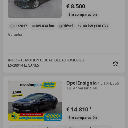
€ 8.500
Sin
comparación
11/2017
185.834 km
Diésel
100 kW (136 CV)
Garantia
INTEGRAL MOTION CIUDAD DEL AUTOMOVIL 2
ES-28914 LEGANES
Guar
Opel Insignia
1.5 T XFL S&S
120 Aniversario 140
€ 14.810
1
Sin
comparación