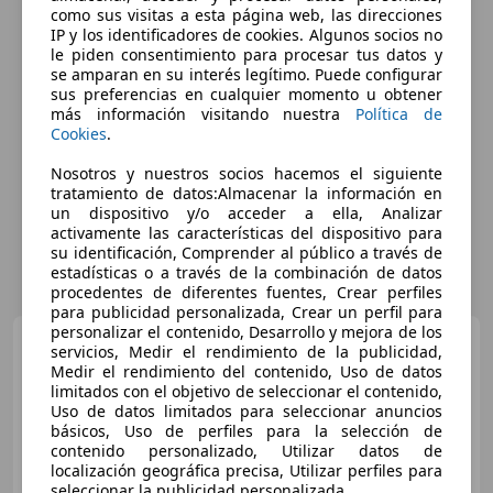
como sus visitas a esta página web, las direcciones
IP y los identificadores de cookies. Algunos socios no
le piden consentimiento para procesar tus datos y
se amparan en su interés legítimo. Puede configurar
sus preferencias en cualquier momento u obtener
más información visitando nuestra
Política de
Cookies
.
Nosotros y nuestros socios hacemos el siguiente
tratamiento de datos:Almacenar la información en
un dispositivo y/o acceder a ella, Analizar
activamente las características del dispositivo para
su identificación, Comprender al público a través de
estadísticas o a través de la combinación de datos
procedentes de diferentes fuentes, Crear perfiles
para publicidad personalizada, Crear un perfil para
personalizar el contenido, Desarrollo y mejora de los
Opel Insignia
1.4T S&S
servicios, Medir el rendimiento de la publicidad,
Excellence
Medir el rendimiento del contenido, Uso de datos
limitados con el objetivo de seleccionar el contenido,
Uso de datos limitados para seleccionar anuncios
básicos, Uso de perfiles para la selección de
€ 9.960
contenido personalizado, Utilizar datos de
localización geográfica precisa, Utilizar perfiles para
Buen
precio
seleccionar la publicidad personalizada