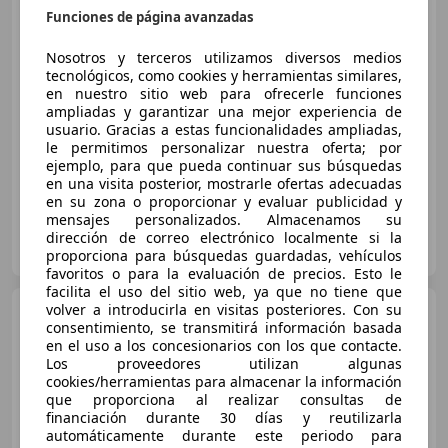
Funciones de página avanzadas
Nosotros y terceros utilizamos diversos medios
€ 10.190
tecnológicos, como cookies y herramientas similares,
en nuestro sitio web para ofrecerle funciones
Súper
oferta
ampliadas y garantizar una mejor experiencia de
usuario. Gracias a estas funcionalidades ampliadas,
02/2017
88.867 km
Diésel
99 kW (135 CV)
le permitimos personalizar nuestra oferta; por
ejemplo, para que pueda continuar sus búsquedas
en una visita posterior, mostrarle ofertas adecuadas
en su zona o proporcionar y evaluar publicidad y
mensajes personalizados. Almacenamos su
AUTOHERO BARCELONA
dirección de correo electrónico localmente si la
ES-08903 SANT ADRIÀ DE BESÒS
Guar
proporciona para búsquedas guardadas, vehículos
favoritos o para la evaluación de precios. Esto le
facilita el uso del sitio web, ya que no tiene que
volver a introducirla en visitas posteriores. Con su
Opel Insignia
GS 1.6 CDTi
consentimiento, se transmitirá información basada
100kW TD Selec Pro Auto WLTP
en el uso a los concesionarios con los que contacte.
Los proveedores utilizan algunas
cookies/herramientas para almacenar la información
que proporciona al realizar consultas de
€ 11.690
financiación durante 30 días y reutilizarla
Súper
oferta
automáticamente durante este periodo para