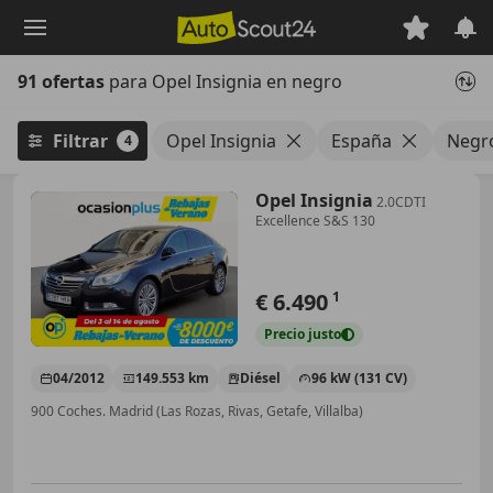
Saltar
al
contenido
91 ofertas
para Opel Insignia en negro
principal
Filtrar
Opel Insignia
España
Negr
4
Opel Insignia
2.0CDTI
Excellence S&S 130
€ 6.490
1
Precio
justo
04/2012
149.553 km
Diésel
96 kW (131 CV)
900 Coches. Madrid (Las Rozas, Rivas, Getafe, Villalba)