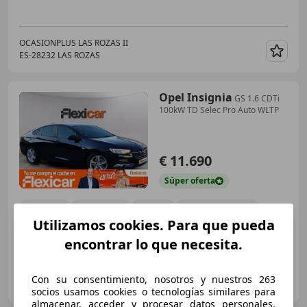
OCASIONPLUS LAS ROZAS II
ES-28232 LAS ROZAS
Guar
Opel Insignia
GS 1.6 CDTi
100kW TD Selec Pro Auto WLTP
€ 11.690
Súper
oferta
01/2019
78.451 km
Diésel
100 kW (136 CV)
Utilizamos cookies. Para que pueda
encontrar lo que necesita.
GRUPO FLEXICAR SEVILLA.
Con su consentimiento, nosotros y nuestros 263
ES-41007 SEVILLA
Guar
socios usamos cookies o tecnologías similares para
almacenar, acceder y procesar datos personales,