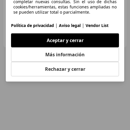
completar nuevas consultas. Sin el uso de dichas
cookies/herramientas, estas funciones ampliadas no
01/2019
78.451 km
Diésel
100 kW (136 CV)
se pueden utilizar total o parcialmente.
|
|
Política de privacidad
Aviso legal
Vendor List
GRUPO FLEXICAR VALENCIA.
Aceptar y cerrar
ES-46980 PATERNA
Guar
Más información
Rechazar y cerrar