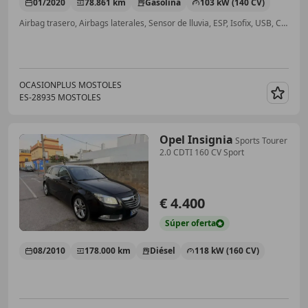
01/2020
78.861 km
Gasolina
103 kW (140 CV)
Airbag trasero, Airbags laterales, Sensor de lluvia, ESP, Isofix, USB, Climatizador automático, Control de velocidad
OCASIONPLUS MOSTOLES
ES-28935 MOSTOLES
Guar
Opel Insignia
Sports Tourer
2.0 CDTI 160 CV Sport
€ 4.400
Súper
oferta
08/2010
178.000 km
Diésel
118 kW (160 CV)