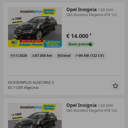
Opel Insignia
1.5D DVH
S&S Business Elegance AT8 122
€ 14.000
1
Buen
precio
11/2020
67.000 km
Diésel
90 kW (122 CV)
OCASIONPLUS ALGECIRAS 3
ES-11205 Algeciras
Guar
Opel Insignia
1.5D DVH
S&S Business Elegance AT8 122