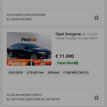
AUTOHERO CENTER MADRID
ES-28050 MADRID
Guar
Opel Insignia
GS 1.6 CDTi
100kW TD Selec Pro Auto WLTP
€ 11.690
Súper
oferta
01/2019
78.451 km
Diésel
100 kW (136 CV)
FLEXICAR MADRID GRUPO
ES-2870 SAN SEBASTIAN DE LOS REYES
Guar