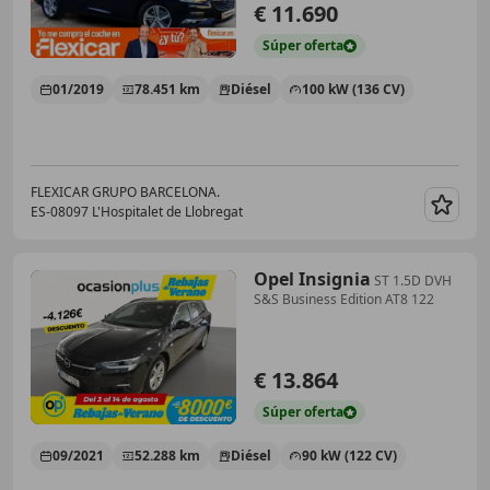
€ 11.690
Súper
oferta
01/2019
78.451 km
Diésel
100 kW (136 CV)
FLEXICAR GRUPO BARCELONA.
ES-08097 L'Hospitalet de Llobregat
Guar
Opel Insignia
ST 1.5D DVH
S&S Business Edition AT8 122
€ 13.864
Súper
oferta
09/2021
52.288 km
Diésel
90 kW (122 CV)