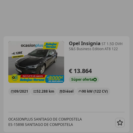
Opel Insignia
ST 1.5D DVH
S&S Business Edition AT8 122
€ 13.864
Súper
oferta
09/2021
52.288 km
Diésel
90 kW (122 CV)
OCASIONPLUS SANTIAGO DE COMPOSTELA
ES-15898 SANTIAGO DE COMPOSTELA
Guar