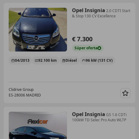
Opel Insignia
2.0 CDTI Start
& Stop 130 CV Excellence
€ 7.300
Súper
oferta
04/2013
92.100 km
Diésel
96 kW (131 CV)
Clidrive Group
ES-28006 MADRID
Guar
Opel Insignia
GS 1.6 CDTi
100kW TD Selec Pro Auto WLTP