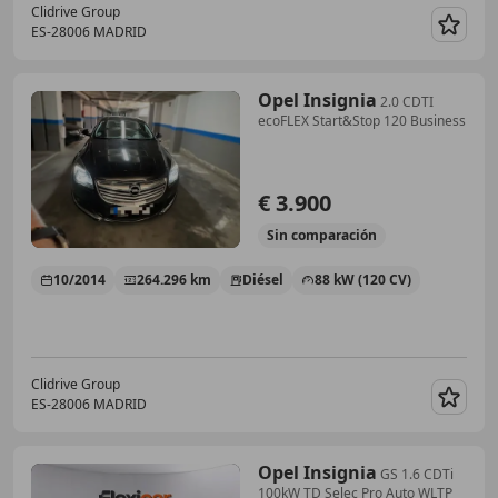
Clidrive Group
ES-28006 MADRID
Guar
Opel Insignia
2.0 CDTI
ecoFLEX Start&Stop 120 Business
€ 3.900
Sin
comparación
10/2014
264.296 km
Diésel
88 kW (120 CV)
Clidrive Group
ES-28006 MADRID
Guar
Opel Insignia
GS 1.6 CDTi
100kW TD Selec Pro Auto WLTP