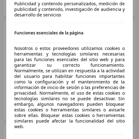
OCASIONPLUS LAS ROZAS II
Publicidad y contenido personalizados, medición de
ES-28232 LAS ROZAS
publicidad y contenido, investigación de audiencia y
Guar
desarrollo de servicios
Opel Insignia
ST 1.5D DVH
Funciones esenciales de la página
S&S Business Edition AT8 122
Nosotros o estos proveedores utilizamos cookies o
herramientas y tecnologías similares necesarias
€ 13.864
para las funciones esenciales del sitio web y para
garantizar su correcto funcionamiento.
Súper
oferta
Normalmente, se utilizan en respuesta a la actividad
del usuario para habilitar funciones importantes
09/2021
52.288 km
Diésel
90 kW (122 CV)
como la configuración y el mantenimiento de la
información de inicio de sesión o las preferencias de
privacidad. Normalmente, el uso de estas cookies o
tecnologías similares no se puede desactivar. Sin
embargo, algunos navegadores pueden bloquear
OCASIONPLUS LA MAQUINISTA II
estas cookies o herramientas similares o avisarle
ES-08020 SANT ANDREU
Guar
sobre ellas. Bloquear estas cookies o herramientas
similares puede afectar la funcionalidad del sitio
web.
Opel Insignia
1.6 CDTI DPF
Excellence