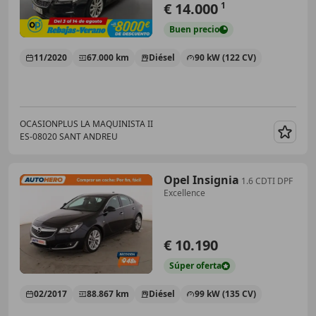
€ 14.000
1
Buen
precio
11/2020
67.000 km
Diésel
90 kW (122 CV)
OCASIONPLUS LA MAQUINISTA II
ES-08020 SANT ANDREU
Guar
Opel Insignia
1.6 CDTI DPF
Excellence
€ 10.190
Súper
oferta
02/2017
88.867 km
Diésel
99 kW (135 CV)