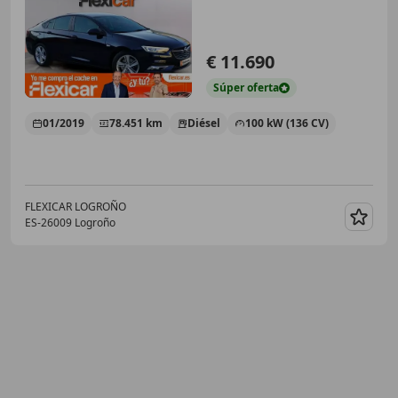
€ 11.690
Súper
oferta
01/2019
78.451 km
Diésel
100 kW (136 CV)
FLEXICAR LOGROÑO
ES-26009 Logroño
Guar