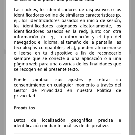
01/2016
99.990 km
Gasolina
103 kW (140 CV)
Las cookies, los identificadores de dispositivos o los
identificadores online de similares características (p.
ej., los identificadores basados en inicio de sesión,
los identificadores asignados aleatoriamente, los
identificadores basados en la red), junto con otra
información (p. ej., la información y el tipo del
FRANCISCO JOSE ALVAREZ RIVADENEIRA
navegador, el idioma, el tamaño de la pantalla, las
ES-8028 BARCELONA
Guar
tecnologías compatibles, etc.), pueden almacenarse
o leerse en tu dispositivo a fin de reconocerlo
siempre que se conecte a una aplicación o a una
Opel Insignia
1.5 T XFL S&S
página web para una o varias de los finalidades que
ecoT. Selective 140
se recogen en el presente texto.
Puede cambiar sus ajustes y retirar su
consentimiento en cualquier momento a través del
€ 12.213
1
Gestor de Privacidad en nuestra Política de
privacidad.
Buen
precio
Propósitos
07/2017
81.429 km
Gasolina
103 kW (140 CV)
Datos de localización geográfica precisa e
identificación mediante análisis de dispositivos