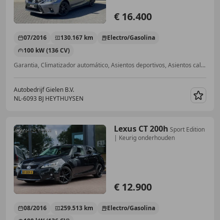
€ 16.400
07/2016
130.167 km
Electro/Gasolina
100 kW (136 CV)
Garantia, Climatizador automático, Asientos deportivos, Asientos calef., Navegador, Airbags laterales, Faros de LED, Volante multifunción
Autobedrijf Gielen B.V.
NL-6093 BJ HEYTHUYSEN
Guar
Lexus CT 200h
Sport Edition
| Keurig onderhouden
€ 12.900
08/2016
259.513 km
Electro/Gasolina