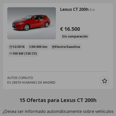
Lexus CT 200h
Eco
€ 16.500
Sin
comparación
12/2016
90.900 km
Electro/Gasolina
100 kW (136 CV)
AUTOS COPAUTO
ES-28970 HUMANES DE MADRID
Guar
15
Ofertas
para Lexus CT 200h
¿Desea ser informado automáticamente sobre vehículos