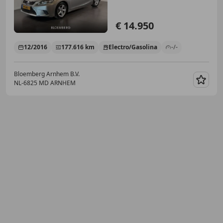
€ 14.950
12/2016
177.616 km
Electro/Gasolina
-/-
Bloemberg Arnhem B.V.
NL-6825 MD ARNHEM
Guar