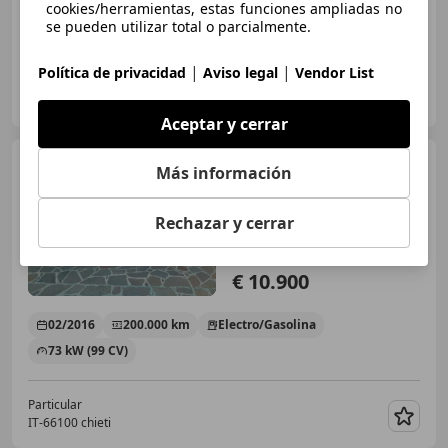
09/2016
226.587 km
Electro/Gasolina
cookies/herramientas, estas funciones ampliadas no
se pueden utilizar total o parcialmente.
100 kW (136 CV)
|
|
Política de privacidad
Aviso legal
Vendor List
BJ Auto di Bilo Julian
IT-24066 Pedrengo - Bergamo
Guar
Aceptar y cerrar
Lexus CT 200h
CT 2010 1.8
Más información
hybrid Business cvt E6
Rechazar y cerrar
€ 10.900
02/2016
200.000 km
Electro/Gasolina
73 kW (99 CV)
Particular
IT-66100 chieti
Guar