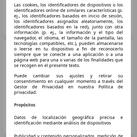
Las cookies, los identificadores de dispositivos o los
100 kW (136 CV)
identificadores online de similares características (p.
ej., los identificadores basados en inicio de sesión,
los identificadores asignados aleatoriamente, los
Kooijman Maarssen
identificadores basados en la red), junto con otra
NL-3606 BD MAARSSEN
Guar
información (p. ej., la información y el tipo del
navegador, el idioma, el tamaño de la pantalla, las
tecnologías compatibles, etc.), pueden almacenarse
Lexus CT 200h
200h
o leerse en tu dispositivo a fin de reconocerlo
Executive
siempre que se conecte a una aplicación o a una
página web para una o varias de los finalidades que
se recogen en el presente texto.
Puede cambiar sus ajustes y retirar su
consentimiento en cualquier momento a través del
€ 14.500
Gestor de Privacidad en nuestra Política de
privacidad.
04/2016
128.000 km
Electro/Gasolina
100 kW (136 CV)
Propósitos
Datos de localización geográfica precisa e
Gruppo M Srl di Gruppo Morini – T Motor Bologna
identificación mediante análisis de dispositivos
IT-40068 San Lazzaro di Savena - BO
Guar
Publicidad y contenido personalizados, medición de