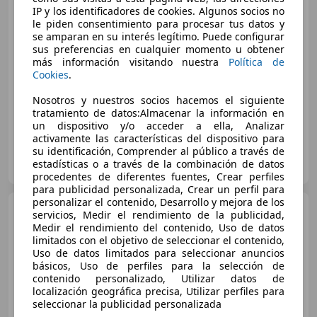
IP y los identificadores de cookies. Algunos socios no
le piden consentimiento para procesar tus datos y
se amparan en su interés legítimo. Puede configurar
sus preferencias en cualquier momento u obtener
más información visitando nuestra
Política de
€ 11.500
Cookies
.
12/2016
175.000 km
Electro/Gasolina
Nosotros y nuestros socios hacemos el siguiente
tratamiento de datos:Almacenar la información en
100 kW (136 CV)
un dispositivo y/o acceder a ella, Analizar
activamente las características del dispositivo para
su identificación, Comprender al público a través de
Particular
estadísticas o a través de la combinación de datos
IT-33070 Brugnera
Guar
procedentes de diferentes fuentes, Crear perfiles
para publicidad personalizada, Crear un perfil para
personalizar el contenido, Desarrollo y mejora de los
Lexus CT 200h
F Sport Line
servicios, Medir el rendimiento de la publicidad,
| Memory | Stoelverwarming |
Medir el rendimiento del contenido, Uso de datos
Schuif-k
limitados con el objetivo de seleccionar el contenido,
Uso de datos limitados para seleccionar anuncios
básicos, Uso de perfiles para la selección de
contenido personalizado, Utilizar datos de
€ 17.101
localización geográfica precisa, Utilizar perfiles para
seleccionar la publicidad personalizada
04/2016
129.647 km
Electro/Gasolina