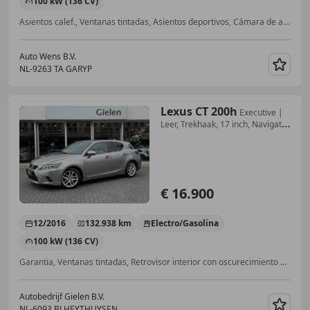
100 kW (136 CV)
Asientos calef., Ventanas tintadas, Asientos deportivos, Cámara de aparcamiento, Aire Acondicionado, Inmovilizador, Navegador, Volante multifunción
Auto Wens B.V.
NL-9263 TA GARYP
Guar
Lexus CT 200h
Executive |
Leer, Trekhaak, 17 inch, Navigatie,
Pa
€ 16.900
12/2016
132.938 km
Electro/Gasolina
100 kW (136 CV)
Garantia, Ventanas tintadas, Retrovisor interior con oscurecimiento automático, Navegador, Bola de remolque, Llantas de aleación, Faros de LED, Deflector
Autobedrijf Gielen B.V.
NL-6093 BJ HEYTHUYSEN