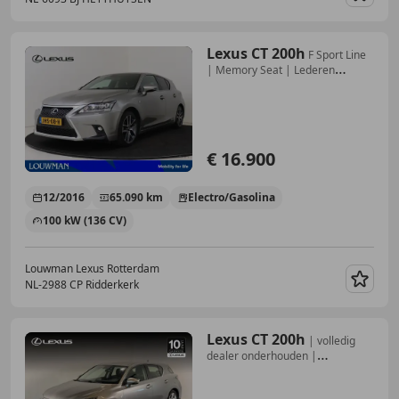
Guar
Lexus CT 200h
F Sport Line
| Memory Seat | Lederen
Bekleding | 1
€ 16.900
12/2016
65.090 km
Electro/Gasolina
100 kW (136 CV)
Louwman Lexus Rotterdam
NL-2988 CP Ridderkerk
Guar
Lexus CT 200h
| volledig
dealer onderhouden |
winterwielen set |