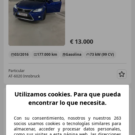
€ 13.000
03/2016
177.000 km
Gasolina
73 kW (99 CV)
Particular
AT-6020 Innsbruck
Guar
Utilizamos cookies. Para que pueda
Lexus CT 200h
1.8 hybrid
Business cvt my16
encontrar lo que necesita.
Con su consentimiento, nosotros y nuestros 263
socios usamos cookies o tecnologías similares para
almacenar, acceder y procesar datos personales,
como sus visitas a esta página web, las direcciones