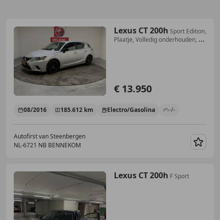
Lexus CT 200h
Sport Edition,
Plaatje, Volledig onderhouden, 17
i
€ 13.950
08/2016
185.612 km
Electro/Gasolina
-/-
Autofirst van Steenbergen
NL-6721 NB BENNEKOM
Guar
Lexus CT 200h
F Sport