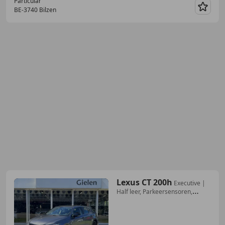
Particular
BE-3740 Bilzen
Guar
Lexus CT 200h
Executive |
Half leer, Parkeersensoren,
Stoelverwa