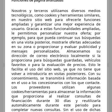
Funciones de página avanzadas
Nosotros y terceros utilizamos diversos medios
tecnológicos, como cookies y herramientas similares,
en nuestro sitio web para ofrecerle funciones
€ 12.500
ampliadas y garantizar una mejor experiencia de
usuario. Gracias a estas funcionalidades ampliadas,
12/2016
144.000 km
Electro/Gasolina
le permitimos personalizar nuestra oferta; por
ejemplo, para que pueda continuar sus búsquedas
73 kW (99 CV)
en una visita posterior, mostrarle ofertas adecuadas
en su zona o proporcionar y evaluar publicidad y
mensajes personalizados. Almacenamos su
Particular
dirección de correo electrónico localmente si la
IT-00143 Roma
Guar
proporciona para búsquedas guardadas, vehículos
favoritos o para la evaluación de precios. Esto le
facilita el uso del sitio web, ya que no tiene que
Lexus CT 200h
CT 2010 1.8
volver a introducirla en visitas posteriores. Con su
hybrid F-Sport cvt E6
consentimiento, se transmitirá información basada
en el uso a los concesionarios con los que contacte.
Los proveedores utilizan algunas
cookies/herramientas para almacenar la información
que proporciona al realizar consultas de
financiación durante 30 días y reutilizarla
€ 13.400
automáticamente durante este periodo para
completar nuevas consultas. Sin el uso de dichas