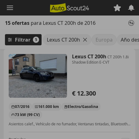
Saltar
al
contenido
15 ofertas
para Lexus CT 200h de 2016
principal
Filtrar
Lexus CT 200h
Europa
Año de
5
Lexus CT 200h
CT 200h 1.8i
Shadow Edition E-CVT
€ 12.300
07/2016
161.000 km
Electro/Gasolina
73 kW (99 CV)
Asientos calef., Vehículo de no fumador, Ventanas tintadas, Bluetooth, Sensor de aparcamiento trasero, Libro de mantenimiento, Cámara de aparcamiento, Isofix