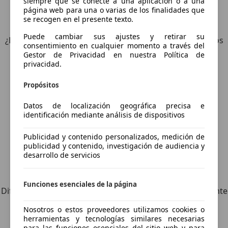
siempre que se conecte a una aplicación o a una
página web para una o varias de los finalidades que
5
Ofertas
para Lexus CT 200h
se recogen en el presente texto.
Puede cambiar sus ajustes y retirar su
¿Desea ser informado automáticamente sobre vehículos
consentimiento en cualquier momento a través del
nuevos para su búsqueda?
Gestor de Privacidad en nuestra Política de
privacidad.
Guardar búsqueda
Propósitos
Datos de localización geográfica precisa e
identificación mediante análisis de dispositivos
Publicidad y contenido personalizados, medición de
publicidad y contenido, investigación de audiencia y
desarrollo de servicios
Explora vehículos similares
Funciones esenciales de la página
Diferente de tus criterios de búsqueda, pero posiblemente
una coincidencia perfecta.
Nosotros o estos proveedores utilizamos cookies o
herramientas y tecnologías similares necesarias
para las funciones esenciales del sitio web y para