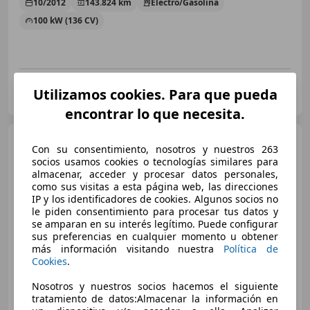
10/2012
143.824 km
Electro/Gasolina
100 kW (136 CV)
OCASIONPLUS LAS ROZAS II
Utilizamos cookies. Para que pueda
ES-28232 LAS ROZAS
Guar
encontrar lo que necesita.
Lexus CT 200h
Hybrid Plus
Con su consentimiento, nosotros y nuestros 263
socios usamos cookies o tecnologías similares para
almacenar, acceder y procesar datos personales,
como sus visitas a esta página web, las direcciones
IP y los identificadores de cookies. Algunos socios no
€ 12.900
le piden consentimiento para procesar tus datos y
se amparan en su interés legítimo. Puede configurar
Precio
justo
sus preferencias en cualquier momento u obtener
más información visitando nuestra
Política de
10/2012
143.824 km
Electro/Gasolina
Cookies
.
100 kW (136 CV)
Nosotros y nuestros socios hacemos el siguiente
tratamiento de datos:Almacenar la información en