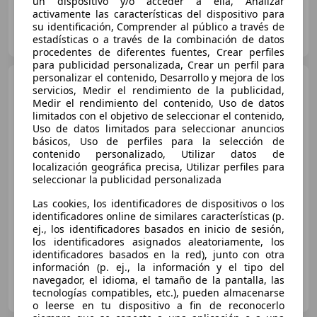
un dispositivo y/o acceder a ella, Analizar
activamente las características del dispositivo para
OCASIONPLUS RIVAS 10
su identificación, Comprender al público a través de
ES-28522 RIVAS
estadísticas o a través de la combinación de datos
Guar
procedentes de diferentes fuentes, Crear perfiles
para publicidad personalizada, Crear un perfil para
personalizar el contenido, Desarrollo y mejora de los
Lexus CT 200h
Hybrid Plus
servicios, Medir el rendimiento de la publicidad,
Medir el rendimiento del contenido, Uso de datos
limitados con el objetivo de seleccionar el contenido,
Uso de datos limitados para seleccionar anuncios
básicos, Uso de perfiles para la selección de
€ 12.900
1
contenido personalizado, Utilizar datos de
localización geográfica precisa, Utilizar perfiles para
Precio
justo
seleccionar la publicidad personalizada
10/2012
143.824 km
Electro/Gasolina
Las cookies, los identificadores de dispositivos o los
100 kW (136 CV)
identificadores online de similares características (p.
ej., los identificadores basados en inicio de sesión,
los identificadores asignados aleatoriamente, los
identificadores basados en la red), junto con otra
información (p. ej., la información y el tipo del
navegador, el idioma, el tamaño de la pantalla, las
OCASIONPLUS LA MAQUINISTA II
tecnologías compatibles, etc.), pueden almacenarse
ES-08020 SANT ANDREU
Guar
o leerse en tu dispositivo a fin de reconocerlo