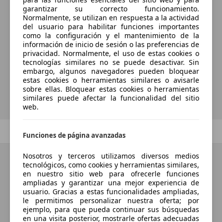
garantizar su correcto funcionamiento.
Normalmente, se utilizan en respuesta a la actividad
¿Desea ser informado
del usuario para habilitar funciones importantes
automáticamente sobre vehículos
como la configuración y el mantenimiento de la
información de inicio de sesión o las preferencias de
nuevos para su búsqueda?
privacidad. Normalmente, el uso de estas cookies o
tecnologías similares no se puede desactivar. Sin
embargo, algunos navegadores pueden bloquear
estas cookies o herramientas similares o avisarle
Guardar búsqueda
sobre ellas. Bloquear estas cookies o herramientas
similares puede afectar la funcionalidad del sitio
web.
Anterior
1
/
1
Siguiente
Funciones de página avanzadas
Nosotros y terceros utilizamos diversos medios
tecnológicos, como cookies y herramientas similares,
en nuestro sitio web para ofrecerle funciones
ampliadas y garantizar una mejor experiencia de
usuario. Gracias a estas funcionalidades ampliadas,
le permitimos personalizar nuestra oferta; por
ejemplo, para que pueda continuar sus búsquedas
en una visita posterior, mostrarle ofertas adecuadas