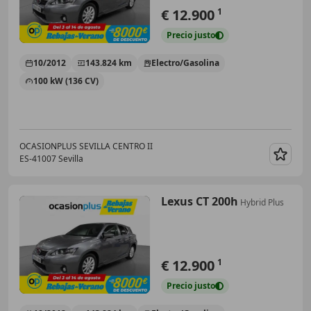
€ 12.900
1
Precio
justo
10/2012
143.824 km
Electro/Gasolina
100 kW (136 CV)
OCASIONPLUS SEVILLA CENTRO II
ES-41007 Sevilla
Guar
Lexus CT 200h
Hybrid Plus
€ 12.900
1
Precio
justo