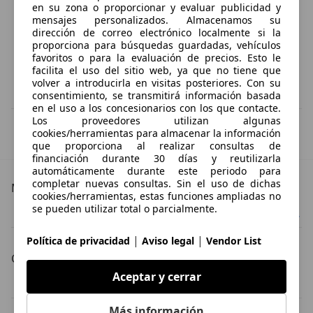
en su zona o proporcionar y evaluar publicidad y
mensajes personalizados. Almacenamos su
dirección de correo electrónico localmente si la
proporciona para búsquedas guardadas, vehículos
favoritos o para la evaluación de precios. Esto le
facilita el uso del sitio web, ya que no tiene que
volver a introducirla en visitas posteriores. Con su
consentimiento, se transmitirá información basada
en el uso a los concesionarios con los que contacte.
Los proveedores utilizan algunas
IVA deducible
cookies/herramientas para almacenar la información
Esta información la proporciona el proveedor del certificado.
que proporciona al realizar consultas de
financiación durante 30 días y reutilizarla
automáticamente durante este periodo para
completar nuevas consultas. Sin el uso de dichas
Más detalles
cookies/herramientas, estas funciones ampliadas no
se pueden utilizar total o parcialmente.
Lexus CT 200h
Lexus CT 200h Especificaciones técnicas
|
|
Política de privacidad
Aviso legal
Vendor List
Carrocería
Aceptar y cerrar
Lexus CT 200h coche pequeño
Lexus CT 200h sedán
Más información