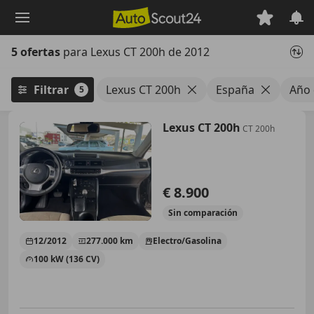
Saltar
al
contenido
5 ofertas
para Lexus CT 200h de 2012
principal
Filtrar
Lexus CT 200h
España
Año 
5
Lexus CT 200h
CT 200h
€ 8.900
Sin
comparación
12/2012
277.000 km
Electro/Gasolina
100 kW (136 CV)