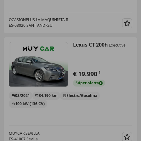
OCASIONPLUS LA MAQUINISTA II
ES-08020 SANT ANDREU
Guar
Lexus CT 200h
Executive
€ 19.990
1
Súper
oferta
03/2021
34.190 km
Electro/Gasolina
100 kW (136 CV)
MUYCAR SEVILLA
ES-41007 Sevilla
Guar