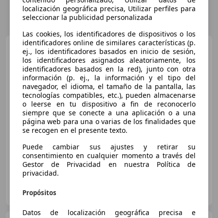
localización geográfica precisa, Utilizar perfiles para
seleccionar la publicidad personalizada
Las cookies, los identificadores de dispositivos o los
identificadores online de similares características (p.
Lexus CT 200h
Sport Edition
ej., los identificadores basados en inicio de sesión,
los identificadores asignados aleatoriamente, los
identificadores basados en la red), junto con otra
información (p. ej., la información y el tipo del
navegador, el idioma, el tamaño de la pantalla, las
€ 15.232
1
tecnologías compatibles, etc.), pueden almacenarse
o leerse en tu dispositivo a fin de reconocerlo
Precio
justo
siempre que se conecte a una aplicación o a una
página web para una o varias de los finalidades que
07/2017
155.970 km
Electro/Gasolina
se recogen en el presente texto.
100 kW (136 CV)
Puede cambiar sus ajustes y retirar su
consentimiento en cualquier momento a través del
Gestor de Privacidad en nuestra Política de
privacidad.
OCASIONPLUS FUENLABRADA-EL NARANJO
Propósitos
ES-28942 FUENLABRADA
Guar
Datos de localización geográfica precisa e