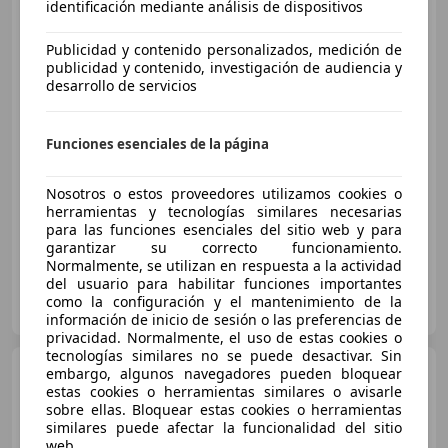
identificación mediante análisis de dispositivos
Lexus CT 200h
Business
Publicidad y contenido personalizados, medición de
publicidad y contenido, investigación de audiencia y
desarrollo de servicios
€ 15.890
Precio
justo
Funciones esenciales de la página
03/2017
75.265 km
Electro/Gasolina
Nosotros o estos proveedores utilizamos cookies o
100 kW (136 CV)
herramientas y tecnologías similares necesarias
para las funciones esenciales del sitio web y para
garantizar su correcto funcionamiento.
Normalmente, se utilizan en respuesta a la actividad
del usuario para habilitar funciones importantes
FLEXICAR MADRID GRUPO
como la configuración y el mantenimiento de la
ES-2870 SAN SEBASTIAN DE LOS REYES
Guar
información de inicio de sesión o las preferencias de
privacidad. Normalmente, el uso de estas cookies o
tecnologías similares no se puede desactivar. Sin
Lexus CT 200h
embargo, algunos navegadores pueden bloquear
1.8 Black &
Grey Edition
estas cookies o herramientas similares o avisarle
sobre ellas. Bloquear estas cookies o herramientas
similares puede afectar la funcionalidad del sitio
web.