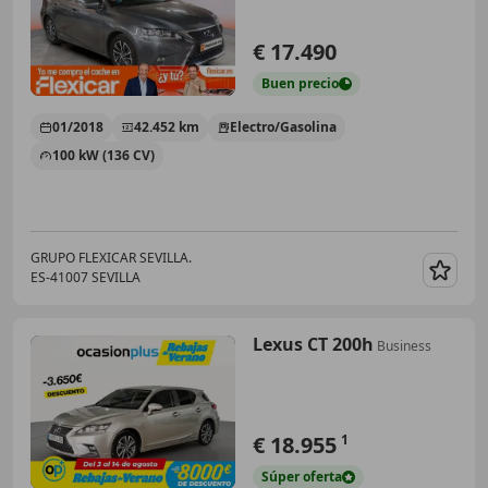
€ 17.490
Buen
precio
01/2018
42.452 km
Electro/Gasolina
100 kW (136 CV)
GRUPO FLEXICAR SEVILLA.
ES-41007 SEVILLA
Guar
Lexus CT 200h
Business
€ 18.955
1
Súper
oferta