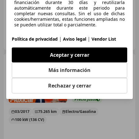
financiación durante 30 días y reutilizarla
100 kW (136 CV)
automáticamente durante este periodo para
completar nuevas consultas. Sin el uso de dichas
cookies/herramientas, estas funciones ampliadas no
se pueden utilizar total o parcialmente.
GRUPO FLEXICAR VALENCIA.
|
|
Política de privacidad
Aviso legal
Vendor List
ES-46980 PATERNA
Guar
Aceptar y cerrar
Lexus CT 200h
Business
Más información
Rechazar y cerrar
€ 15.890
Precio
justo
03/2017
75.265 km
Electro/Gasolina
100 kW (136 CV)