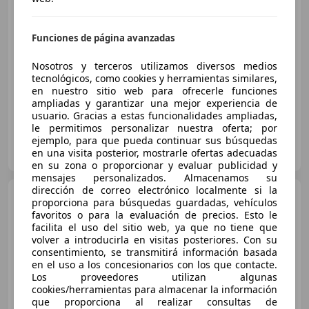
€ 17.490
Buen
precio
Funciones de página avanzadas
01/2018
42.452 km
Electro/Gasolina
Nosotros y terceros utilizamos diversos medios
100 kW (136 CV)
tecnológicos, como cookies y herramientas similares,
en nuestro sitio web para ofrecerle funciones
ampliadas y garantizar una mejor experiencia de
usuario. Gracias a estas funcionalidades ampliadas,
le permitimos personalizar nuestra oferta; por
ejemplo, para que pueda continuar sus búsquedas
FLEXICAR MADRID-Av Andalucía
en una visita posterior, mostrarle ofertas adecuadas
ES-28041 Madrid
Guar
en su zona o proporcionar y evaluar publicidad y
mensajes personalizados. Almacenamos su
dirección de correo electrónico localmente si la
Lexus CT 200h
1.8 Black &
proporciona para búsquedas guardadas, vehículos
Grey Edition
favoritos o para la evaluación de precios. Esto le
facilita el uso del sitio web, ya que no tiene que
volver a introducirla en visitas posteriores. Con su
consentimiento, se transmitirá información basada
€ 17.490
en el uso a los concesionarios con los que contacte.
Los proveedores utilizan algunas
Buen
precio
cookies/herramientas para almacenar la información
que proporciona al realizar consultas de
01/2018
42.452 km
Electro/Gasolina