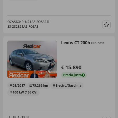
OCASIONPLUS LAS ROZAS II
ES-28232 LAS ROZAS
Guar
Lexus CT 200h
Business
€ 15.890
Precio
justo
03/2017
75.265 km
Electro/Gasolina
100 kW (136 CV)
FLEXICAR BCN.