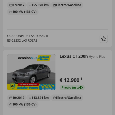
07/2017
155.970 km
Electro/Gasolina
100 kW (136 CV)
OCASIONPLUS LAS ROZAS II
ES-28232 LAS ROZAS
Guar
Lexus CT 200h
Hybrid Plus
€ 12.900
1
Precio
justo
10/2012
143.824 km
Electro/Gasolina
100 kW (136 CV)