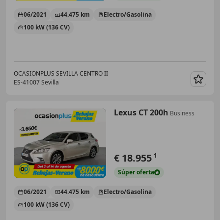
06/2021
44.475 km
Electro/Gasolina
100 kW (136 CV)
OCASIONPLUS SEVILLA CENTRO II
ES-41007 Sevilla
Guar
Lexus CT 200h
Business
€ 18.955
1
Súper
oferta
06/2021
44.475 km
Electro/Gasolina
100 kW (136 CV)