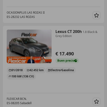
OCASIONPLUS LAS ROZAS II
ES-28232 LAS ROZAS
Guar
Lexus CT 200h
1.8 Black &
Grey Edition
€ 17.490
Buen
precio
01/2018
42.452 km
Electro/Gasolina
100 kW (136 CV)
FLEXICAR BCN.
ES-08205 Sabadell
Guar