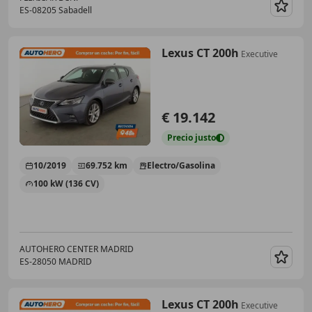
ES-08205 Sabadell
Guar
Lexus CT 200h
Executive
€ 19.142
Precio
justo
10/2019
69.752 km
Electro/Gasolina
100 kW (136 CV)
AUTOHERO CENTER MADRID
ES-28050 MADRID
Guar
Lexus CT 200h
Executive