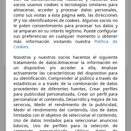
socios usamos cookies o tecnologías similares para
Precio
justo
almacenar, acceder y procesar datos personales,
como sus visitas a esta página web, las direcciones
07/2017
155.970 km
Electro/Gasolina
IP y los identificadores de cookies. Algunos socios no
le piden consentimiento para procesar tus datos y
100 kW (136 CV)
se amparan en su interés legítimo. Puede configurar
sus preferencias en cualquier momento u obtener
más información visitando nuestra
Política de
Cookies
.
OCASIONPLUS SEVILLA CENTRO II
Nosotros y nuestros socios hacemos el siguiente
ES-41007 Sevilla
Guar
tratamiento de datos:Almacenar la información en
un dispositivo y/o acceder a ella, Analizar
activamente las características del dispositivo para
su identificación, Comprender al público a través de
estadísticas o a través de la combinación de datos
procedentes de diferentes fuentes, Crear perfiles
para publicidad personalizada, Crear un perfil para
personalizar el contenido, Desarrollo y mejora de los
servicios, Medir el rendimiento de la publicidad,
Medir el rendimiento del contenido, Uso de datos
limitados con el objetivo de seleccionar el contenido,
Uso de datos limitados para seleccionar anuncios
básicos, Uso de perfiles para la selección de
contenido personalizado, Utilizar datos de