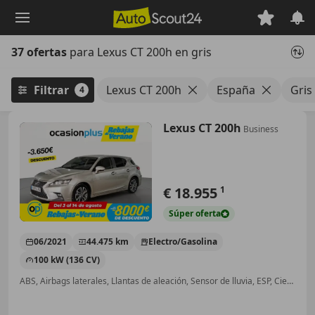
Saltar
al
contenido
37 ofertas
para Lexus CT 200h en gris
principal
Filtrar
Lexus CT 200h
España
Gris
4
Lexus CT 200h
Business
€ 18.955
1
Súper
oferta
06/2021
44.475 km
Electro/Gasolina
100 kW (136 CV)
ABS, Airbags laterales, Llantas de aleación, Sensor de lluvia, ESP, Cierre centralizado, Control de velocidad