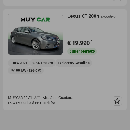
Lexus CT 200h
Executive
€ 19.990
1
Súper
oferta
03/2021
34.190 km
Electro/Gasolina
100 kW (136 CV)
MUYCAR SEVILLA II - Alcalá de Guadaira
ES-41500 Alcalá de Guadaíra
Guar