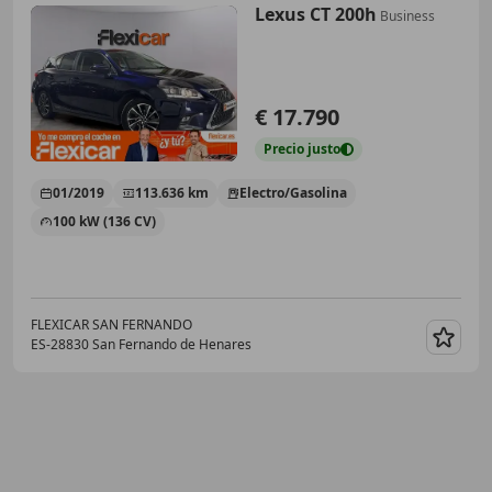
Lexus CT 200h
Business
€ 17.790
Precio
justo
01/2019
113.636 km
Electro/Gasolina
100 kW (136 CV)
FLEXICAR SAN FERNANDO
ES-28830 San Fernando de Henares
Guar