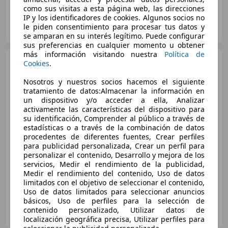
como sus visitas a esta página web, las direcciones
IP y los identificadores de cookies. Algunos socios no
GRUPO FLEXICAR SEVILLA.
le piden consentimiento para procesar tus datos y
ES-41007 SEVILLA
Guar
se amparan en su interés legítimo. Puede configurar
sus preferencias en cualquier momento u obtener
más información visitando nuestra
Política de
Lexus CT 200h
Business
Cookies
.
Nosotros y nuestros socios hacemos el siguiente
tratamiento de datos:Almacenar la información en
un dispositivo y/o acceder a ella, Analizar
€ 17.790
activamente las características del dispositivo para
su identificación, Comprender al público a través de
Precio
justo
estadísticas o a través de la combinación de datos
procedentes de diferentes fuentes, Crear perfiles
01/2019
113.636 km
Electro/Gasolina
para publicidad personalizada, Crear un perfil para
personalizar el contenido, Desarrollo y mejora de los
100 kW (136 CV)
servicios, Medir el rendimiento de la publicidad,
Medir el rendimiento del contenido, Uso de datos
limitados con el objetivo de seleccionar el contenido,
Uso de datos limitados para seleccionar anuncios
básicos, Uso de perfiles para la selección de
FLEXICAR MÁLAGA.
contenido personalizado, Utilizar datos de
ES-29004 MALAGA
Guar
localización geográfica precisa, Utilizar perfiles para