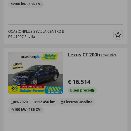
100 kW (136 CV)
OCASIONPLUS SEVILLA CENTRO II
ES-41007 Sevilla
Guar
Lexus CT 200h
Executive
€ 16.514
Buen
precio
01/2020
112.456 km
Electro/Gasolina
100 kW (136 CV)