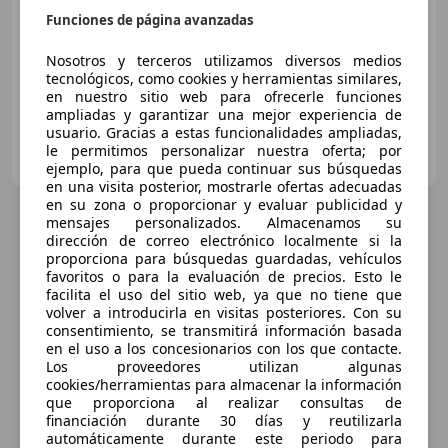
Funciones de página avanzadas
01/2019
113.636 km
Electro/Gasolina
100 kW (136 CV)
Nosotros y terceros utilizamos diversos medios
tecnológicos, como cookies y herramientas similares,
en nuestro sitio web para ofrecerle funciones
ampliadas y garantizar una mejor experiencia de
usuario. Gracias a estas funcionalidades ampliadas,
FLEXICAR BCN.
le permitimos personalizar nuestra oferta; por
ES-08205 Sabadell
Guar
ejemplo, para que pueda continuar sus búsquedas
en una visita posterior, mostrarle ofertas adecuadas
en su zona o proporcionar y evaluar publicidad y
mensajes personalizados. Almacenamos su
dirección de correo electrónico localmente si la
proporciona para búsquedas guardadas, vehículos
favoritos o para la evaluación de precios. Esto le
facilita el uso del sitio web, ya que no tiene que
volver a introducirla en visitas posteriores. Con su
consentimiento, se transmitirá información basada
en el uso a los concesionarios con los que contacte.
Los proveedores utilizan algunas
cookies/herramientas para almacenar la información
que proporciona al realizar consultas de
financiación durante 30 días y reutilizarla
automáticamente durante este periodo para