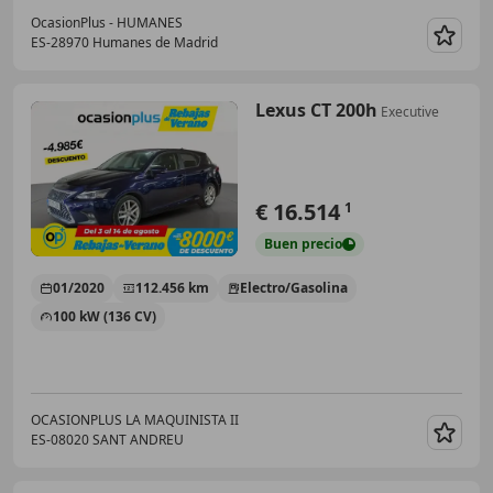
OcasionPlus - HUMANES
ES-28970 Humanes de Madrid
Guar
Lexus CT 200h
Executive
€ 16.514
1
Buen
precio
01/2020
112.456 km
Electro/Gasolina
100 kW (136 CV)
OCASIONPLUS LA MAQUINISTA II
ES-08020 SANT ANDREU
Guar