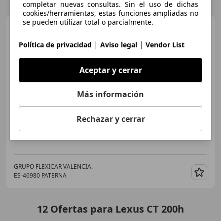
completar nuevas consultas. Sin el uso de dichas
cookies/herramientas, estas funciones ampliadas no
se pueden utilizar total o parcialmente.
Lexus CT 200h
Business
|
|
Política de privacidad
Aviso legal
Vendor List
Aceptar y cerrar
€ 17.790
Precio
justo
Más información
01/2019
113.636 km
Electro/Gasolina
Rechazar y cerrar
100 kW (136 CV)
GRUPO FLEXICAR VALENCIA.
ES-46980 PATERNA
Guar
12
Ofertas
para Lexus CT 200h