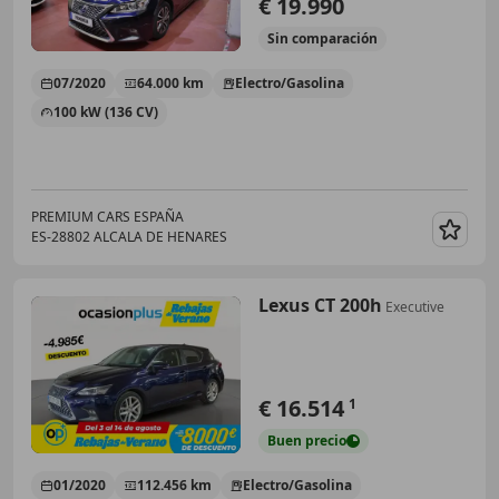
€ 19.990
Sin
comparación
07/2020
64.000 km
Electro/Gasolina
100 kW (136 CV)
PREMIUM CARS ESPAÑA
ES-28802 ALCALA DE HENARES
Guar
Lexus CT 200h
Executive
€ 16.514
1
Buen
precio
01/2020
112.456 km
Electro/Gasolina