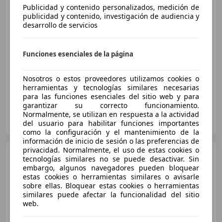
Publicidad y contenido personalizados, medición de
publicidad y contenido, investigación de audiencia y
€ 17.790
desarrollo de servicios
Precio
justo
Funciones esenciales de la página
01/2019
113.636 km
Electro/Gasolina
100 kW (136 CV)
Nosotros o estos proveedores utilizamos cookies o
herramientas y tecnologías similares necesarias
para las funciones esenciales del sitio web y para
garantizar su correcto funcionamiento.
Normalmente, se utilizan en respuesta a la actividad
FLEXICAR ALICANTE.
del usuario para habilitar funciones importantes
ES-03007 ALICANTE
Guar
como la configuración y el mantenimiento de la
información de inicio de sesión o las preferencias de
privacidad. Normalmente, el uso de estas cookies o
Lexus CT 200h
Business
tecnologías similares no se puede desactivar. Sin
embargo, algunos navegadores pueden bloquear
estas cookies o herramientas similares o avisarle
sobre ellas. Bloquear estas cookies o herramientas
similares puede afectar la funcionalidad del sitio
€ 17.790
web.
Precio
justo