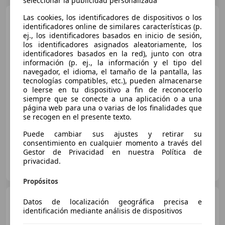
seleccionar la publicidad personalizada
Lexus CT 200h
Las cookies, los identificadores de dispositivos o los
Business
identificadores online de similares características (p.
ej., los identificadores basados en inicio de sesión,
los identificadores asignados aleatoriamente, los
identificadores basados en la red), junto con otra
€ 17.790
información (p. ej., la información y el tipo del
navegador, el idioma, el tamaño de la pantalla, las
Precio
justo
tecnologías compatibles, etc.), pueden almacenarse
o leerse en tu dispositivo a fin de reconocerlo
siempre que se conecte a una aplicación o a una
01/2019
113.636 km
Electro/Gasolina
página web para una o varias de los finalidades que
100 kW (136 CV)
se recogen en el presente texto.
Puede cambiar sus ajustes y retirar su
consentimiento en cualquier momento a través del
Gestor de Privacidad en nuestra Política de
FLEXICAR ASTURIAS.
privacidad.
ES-33010 OVIEDO
Guar
Propósitos
Lexus CT 200h
Business
Datos de localización geográfica precisa e
identificación mediante análisis de dispositivos