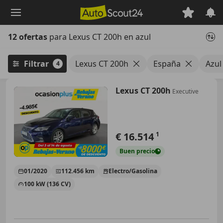
Saltar
al
contenido
12 ofertas
para Lexus CT 200h en azul
principal
Filtrar
Lexus CT 200h
España
Azul
4
Lexus CT 200h
Executive
€ 16.514
1
Buen
precio
01/2020
112.456 km
Electro/Gasolina
100 kW (136 CV)