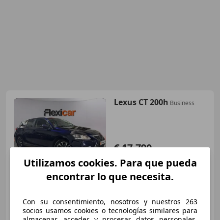
Lexus CT 200h
Business
€ 17.790
Utilizamos cookies. Para que pueda
Precio
justo
encontrar lo que necesita.
01/2019
113.636 km
Electro/Gasolina
100 kW (136 CV)
Con su consentimiento, nosotros y nuestros 263
socios usamos cookies o tecnologías similares para
almacenar, acceder y procesar datos personales,