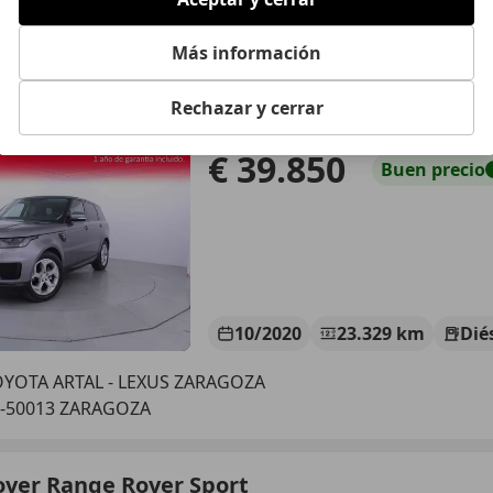
S-29001 MÁLAGA
Más información
over Range Rover Sport
Rechazar y cerrar
83kW (249CV) HSE AWD Auto.
€ 39.850
Buen
precio
10/2020
23.329 km
Dié
YOTA ARTAL - LEXUS ZARAGOZA
S-50013 ZARAGOZA
over Range Rover Sport