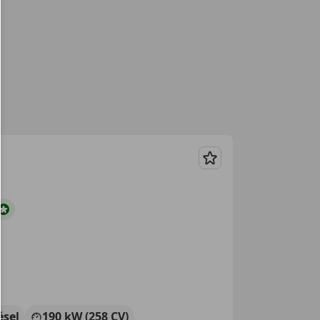
Guardar
ésel
190 kW (258 CV)