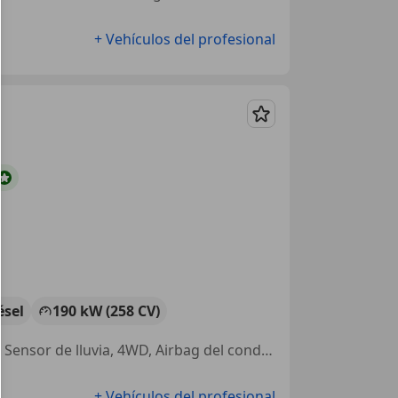
+ Vehículos del profesional
Guardar
ésel
190 kW (258 CV)
Alarma, Control de velocidad, ABS, Airbags laterales, Faros antiniebla, Sensor de lluvia, 4WD, Airbag del conductor
+ Vehículos del profesional