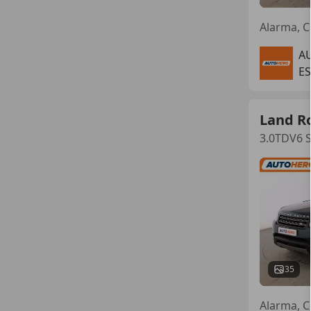
A
E
Land R
3.0TDV6 S
35