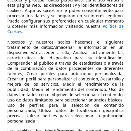
SE Aut. 249
esta página web, las direcciones IP y los identificadores de
cookies. Algunos socios no le piden consentimiento para
€ 27.990
procesar tus datos y se amparan en su interés legítimo.
Súper
oferta
Puede configurar sus preferencias en cualquier momento
u obtener más información visitando nuestra
Política de
Cookies
.
Nosotros y nuestros socios hacemos el siguiente
tratamiento de datos:Almacenar la información en un
dispositivo y/o acceder a ella, Analizar activamente las
características del dispositivo para su identificación,
10/2019
134.307 km
Di
Comprender al público a través de estadísticas o a través
de la combinación de datos procedentes de diferentes
fuentes, Crear perfiles para publicidad personalizada,
Crear un perfil para personalizar el contenido, Desarrollo y
mejora de los servicios, Medir el rendimiento de la
LIRIA
publicidad, Medir el rendimiento del contenido, Uso de
Liria
datos limitados con el objetivo de seleccionar el contenido,
Uso de datos limitados para seleccionar anuncios básicos,
Uso de perfiles para la selección de contenido
personalizado, Utilizar datos de localización geográfica
precisa, Utilizar perfiles para seleccionar la publicidad
personalizada
Las cookies, los identificadores de dispositivos o los