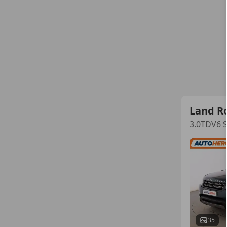
Land R
3.0TDV6 S
35