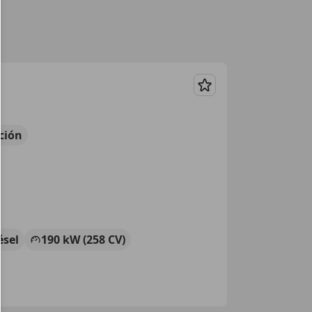
Guardar
ción
ésel
190 kW (258 CV)