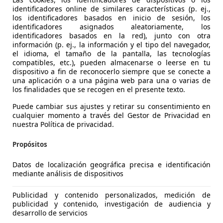
identificadores online de similares características (p. ej.,
los identificadores basados en inicio de sesión, los
identificadores asignados aleatoriamente, los
identificadores basados en la red), junto con otra
información (p. ej., la información y el tipo del navegador,
el idioma, el tamaño de la pantalla, las tecnologías
over Range Rover Sport
compatibles, etc.), pueden almacenarse o leerse en tu
dispositivo a fin de reconocerlo siempre que se conecte a
SE Aut.
una aplicación o a una página web para una o varias de
los finalidades que se recogen en el presente texto.
€ 27.990
Sin
compara
Puede cambiar sus ajustes y retirar su consentimiento en
cualquier momento a través del Gestor de Privacidad en
nuestra Política de privacidad.
Propósitos
Datos de localización geográfica precisa e identificación
06/2015
163.620 km
Di
mediante análisis de dispositivos
EXICAR VALENCIA.
Publicidad y contenido personalizados, medición de
publicidad y contenido, investigación de audiencia y
 PATERNA
desarrollo de servicios