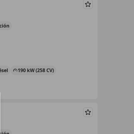
Guardar
ción
ésel
190 kW (258 CV)
Guardar
ción