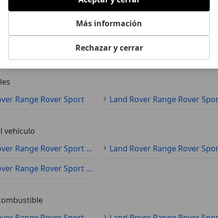
Más información
ible
Rechazar y cerrar
mación la proporciona el proveedor del certificado.
les
ver Range Rover Sport
l vehículo
Land Rover Range Rover Sport Ocasión
Land Rover Range Rover Sport Demostración
combustible
Land Rover Range Rover Sport Diésel