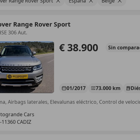
ver Range Rover Sport
España
Beige
over Range Rover Sport
SE 306 Aut.
€ 38.900
Sin
compara
01/2017
73.000 km
Dié
togrande Cars
-11360 CADIZ