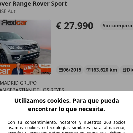
over Range Rover Sport
SE Aut.
€ 27.990
Sin
compara
06/2015
163.620 km
Di
R MADRID GRUPO
SAN SEBASTIAN DE LOS REYES
Utilizamos cookies. Para que pueda
encontrar lo que necesita.
over Range Rover Sport
SE Aut.
Con su consentimiento, nosotros y nuestros 263 socios
usamos cookies o tecnologías similares para almacenar,
€ 27.990
Sin
compara
acceder y procesar datos personales, como sus visitas a