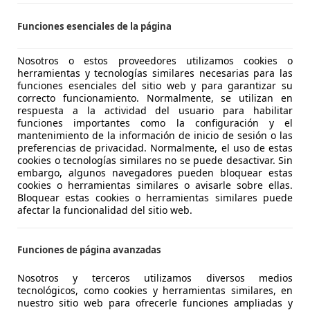
4
Ofertas
para Land Rover Range
Funciones esenciales de la página
¿Desea ser informado automáticamente sobre vehículo
Nosotros o estos proveedores utilizamos cookies o
herramientas y tecnologías similares necesarias para las
funciones esenciales del sitio web y para garantizar su
Guardar búsqueda
correcto funcionamiento. Normalmente, se utilizan en
respuesta a la actividad del usuario para habilitar
funciones importantes como la configuración y el
mantenimiento de la información de inicio de sesión o las
preferencias de privacidad. Normalmente, el uso de estas
cookies o tecnologías similares no se puede desactivar. Sin
embargo, algunos navegadores pueden bloquear estas
cookies o herramientas similares o avisarle sobre ellas.
Bloquear estas cookies o herramientas similares puede
afectar la funcionalidad del sitio web.
Explora vehículos simila
Diferente de tus criterios de búsqueda, pero posiblemen
Funciones de página avanzadas
Nosotros y terceros utilizamos diversos medios
tecnológicos, como cookies y herramientas similares, en
nuestro sitio web para ofrecerle funciones ampliadas y
ea ser informado automáticamente sobre vehícu