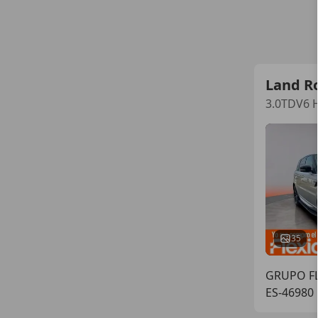
Land R
3.0TDV6 H
35
GRUPO FL
ES-46980