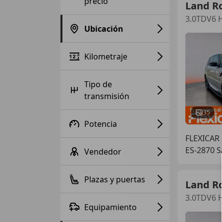
precio
Land R
3.0TDV6 H
Ubicación
Kilometraje
Tipo de
transmisión
35
Potencia
FLEXICA
ES-2870 
Vendedor
Plazas y puertas
Land R
3.0TDV6 H
Equipamiento