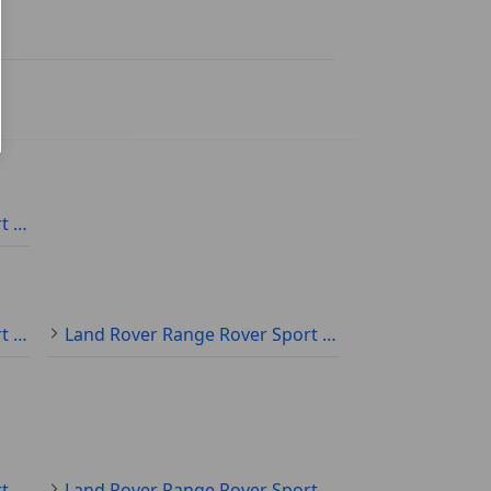
Land Rover Range Rover Sport Especificaciones técnicas
Land Rover Range Rover Sport Nuevo
Land Rover Range Rover Sport KM0
Land Rover Range Rover Sport Electro/Gasolina
Land Rover Range Rover Sport Gasolina