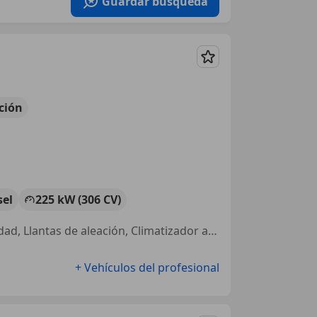
Guardar búsqueda
Guardar
ción
sel
225 kW (306 CV)
ABS, Alarma, Airbags laterales, Elevalunas eléctrico, Control de velocidad, Llantas de aleación, Climatizador automático, Sensor de lluvia
+ Vehículos del profesional