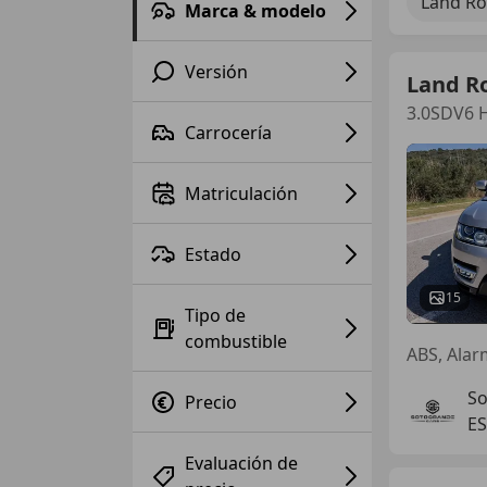
Land Ro
Marca & modelo
Versión
Land R
3.0SDV6 H
Carrocería
Matriculación
Estado
15
Tipo de
combustible
So
Precio
ES
Evaluación de