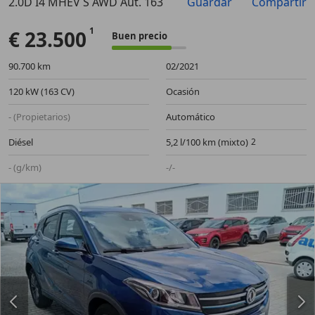
2.0D I4 MHEV S AWD Aut. 163
Guardar
Compartir
Anterior
Sigu
€ 23.500
Buen precio
90.700 km
02/2021
120 kW (163 CV)
Ocasión
- (Propietarios)
Automático
Diésel
5,2 l/100 km (mixto)
- (g/km)
-/-