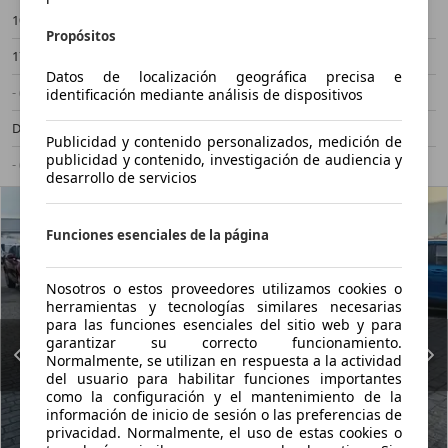
105.449 km
09/2019
Propósitos
177 kW (241 CV)
Ocasión
Datos de localización geográfica precisa e
- (Propietarios)
Automático
identificación mediante análisis de dispositivos
Diésel
5,8 l/100 km (mixto)
Publicidad y contenido personalizados, medición de
publicidad y contenido, investigación de audiencia y
- (g/km)
-/-
desarrollo de servicios
Funciones esenciales de la página
Nosotros o estos proveedores utilizamos cookies o
herramientas y tecnologías similares necesarias
para las funciones esenciales del sitio web y para
garantizar su correcto funcionamiento.
Normalmente, se utilizan en respuesta a la actividad
del usuario para habilitar funciones importantes
como la configuración y el mantenimiento de la
información de inicio de sesión o las preferencias de
privacidad. Normalmente, el uso de estas cookies o