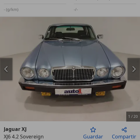
- (g/km)
-/-
1
/
20
Jaguar XJ
XJ6 4.2 Sovereign
Guardar
Compartir
Anterior
Sigu