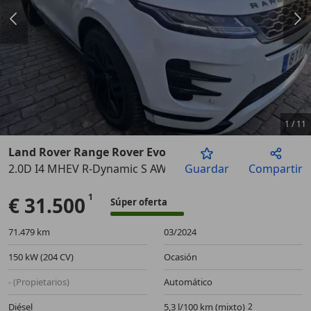
1
/
11
Land Rover Range Rover Evoque
2.0D I4 MHEV R-Dynamic S AWD Aut. 204
Guardar
Compartir
Anterior
Sigu
€ 31.500
Súper oferta
71.479 km
03/2024
150 kW (204 CV)
Ocasión
- (Propietarios)
Automático
Diésel
5,3 l/100 km (mixto)