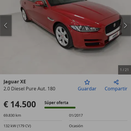
1
/
21
Jaguar XE
2.0 Diesel Pure Aut. 180
Guardar
Compartir
Anterior
Sigu
€ 14.500
Súper oferta
69.830 km
01/2017
132 kW (179 CV)
Ocasión