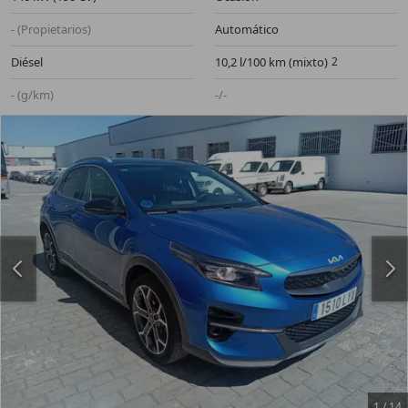
- (Propietarios)
Automático
Diésel
10,2 l/100 km (mixto)
- (g/km)
-/-
1
/
14