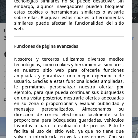
tecnologías similares no se puede desactivar. Sin
embargo, algunos navegadores pueden bloquear
estas cookies o herramientas similares o avisarle
sobre ellas. Bloquear estas cookies o herramientas
1
/
12
similares puede afectar la funcionalidad del sitio
web.
Land Rover Range Rover Sport
3.0TDV6 HSE Aut.
Guardar
Compartir
Anterior
Sigu
Funciones de página avanzadas
€ 22.000
Precio justo
Nosotros y terceros utilizamos diversos medios
tecnológicos, como cookies y herramientas similares,
154.918 km
08/2014
en nuestro sitio web para ofrecerle funciones
ampliadas y garantizar una mejor experiencia de
190 kW (258 CV)
Ocasión
usuario. Gracias a estas funcionalidades ampliadas,
le permitimos personalizar nuestra oferta; por
- (Propietarios)
Automático
ejemplo, para que pueda continuar sus búsquedas
en una visita posterior, mostrarle ofertas adecuadas
Diésel
6,9 l/100 km (mixto)
en su zona o proporcionar y evaluar publicidad y
mensajes personalizados. Almacenamos su
- (g/km)
-/-
dirección de correo electrónico localmente si la
proporciona para búsquedas guardadas, vehículos
favoritos o para la evaluación de precios. Esto le
facilita el uso del sitio web, ya que no tiene que
volver a introducirla en visitas posteriores. Con su