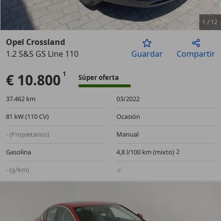
1
/
12
Opel Crossland
1.2 S&S GS Line 110
Guardar
Compartir
Anterior
Sigu
€ 10.800
Súper oferta
37.462 km
03/2022
81 kW (110 CV)
Ocasión
- (Propietarios)
Manual
Gasolina
4,8 l/100 km (mixto)
- (g/km)
-/-