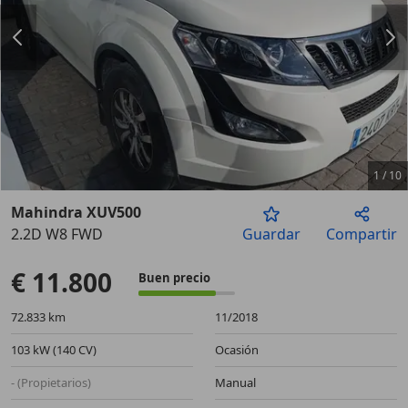
1
/
10
Mahindra XUV500
2.2D W8 FWD
Guardar
Compartir
Anterior
Sigu
€ 11.800
Buen precio
72.833 km
11/2018
103 kW (140 CV)
Ocasión
- (Propietarios)
Manual