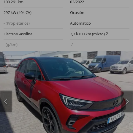
100.261 km
02/2022
297 kW (404 CV)
Ocasión
- (Propietarios)
Automático
Electro/Gasolina
2,3 l/100 km (mixto)
- (g/km)
-/-