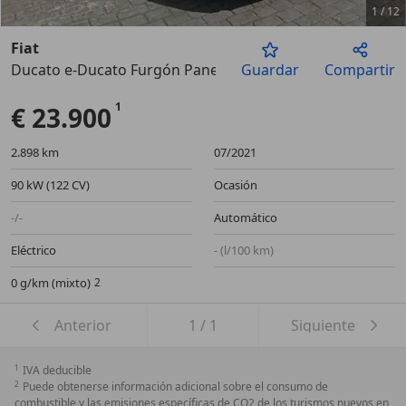
1
/
12
Fiat
Ducato e-Ducato Furgón Panelado L2 H2 47kW
Guardar
Compartir
Anterior
Sigu
€ 23.900
2.898 km
07/2021
90 kW (122 CV)
Ocasión
-/-
Automático
Eléctrico
- (l/100 km)
0 g/km (mixto)
Anterior
1
/
1
Siguiente
1
IVA deducible
2
Puede obtenerse información adicional sobre el consumo de
combustible y las emisiones específicas de CO2 de los turismos nuevos en