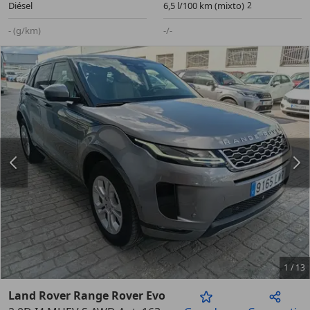
Diésel
6,5 l/100 km (mixto)
- (g/km)
-/-
1
/
13
Land Rover Range Rover Evoque