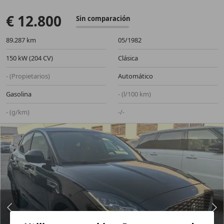
€ 12.800
Sin comparación
89.287 km
05/1982
150 kW (204 CV)
Clásica
- (Propietarios)
Automático
Gasolina
- (l/100 km)
- (g/km)
-/-