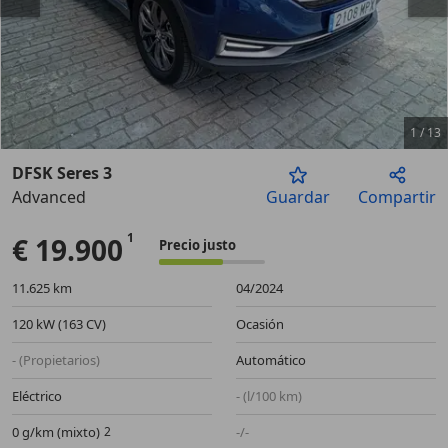
1
/
13
DFSK Seres 3
Advanced
Guardar
Compartir
Anterior
Sigu
€ 19.900
Precio justo
11.625 km
04/2024
120 kW (163 CV)
Ocasión
- (Propietarios)
Automático
Eléctrico
- (l/100 km)
0 g/km (mixto)
-/-