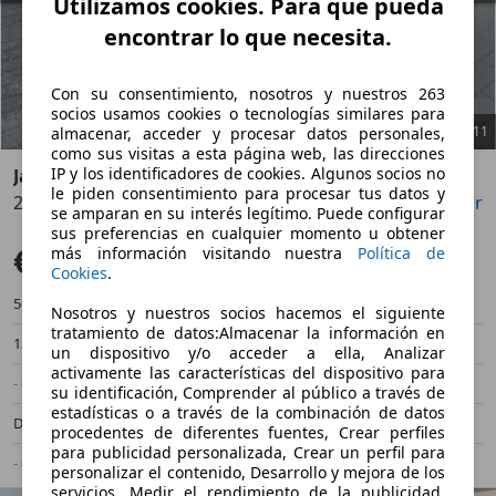
Utilizamos cookies. Para que pueda
encontrar lo que necesita.
Con su consentimiento, nosotros y nuestros 263
socios usamos cookies o tecnologías similares para
1
/
11
almacenar, acceder y procesar datos personales,
como sus visitas a esta página web, las direcciones
IP y los identificadores de cookies. Algunos socios no
Jaguar E-Pace
le piden consentimiento para procesar tus datos y
2.0D I4 R-Dynamic Base 163
Guardar
Compartir
Anterior
Sigu
se amparan en su interés legítimo. Puede configurar
sus preferencias en cualquier momento u obtener
€ 16.900
más información visitando nuestra
Política de
Súper oferta
Cookies
.
56.684 km
11/2021
Nosotros y nuestros socios hacemos el siguiente
tratamiento de datos:Almacenar la información en
120 kW (163 CV)
Ocasión
un dispositivo y/o acceder a ella, Analizar
activamente las características del dispositivo para
- (Propietarios)
Manual
su identificación, Comprender al público a través de
estadísticas o a través de la combinación de datos
Diésel
- (l/100 km)
procedentes de diferentes fuentes, Crear perfiles
para publicidad personalizada, Crear un perfil para
- (g/km)
-/-
personalizar el contenido, Desarrollo y mejora de los
servicios, Medir el rendimiento de la publicidad,