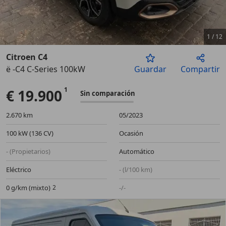
1
/
12
Citroen C4
ë -C4 C-Series 100kW
Guardar
Compartir
Anterior
Sigu
€ 19.900
Sin comparación
2.670 km
05/2023
100 kW (136 CV)
Ocasión
- (Propietarios)
Automático
Eléctrico
- (l/100 km)
0 g/km (mixto)
-/-