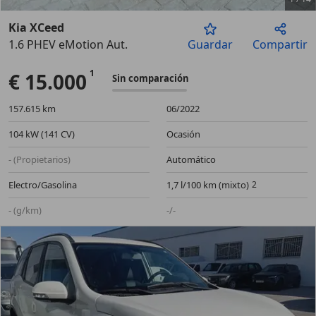
Kia XCeed
1.6 PHEV eMotion Aut.
Guardar
Compartir
Anterior
Sigu
€ 15.000
Sin comparación
157.615 km
06/2022
104 kW (141 CV)
Ocasión
- (Propietarios)
Automático
Electro/Gasolina
1,7 l/100 km (mixto)
- (g/km)
-/-