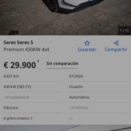
1
/
11
Seres Seres 5
Premium 430KW 4x4
Guardar
Compartir
Anterior
Sigu
€ 29.900
Sin comparación
9.631 km
07/2024
430 kW (585 CV)
Ocasión
- (Propietarios)
Automático
Eléctrico
- (l/100 km)
0 g/km (mixto)
-/-