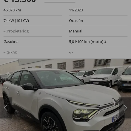
46.378 km
11/2020
74 kW (101 CV)
Ocasión
- (Propietarios)
Manual
Gasolina
5,0 l/100 km (mixto)
- (g/km)
-/-