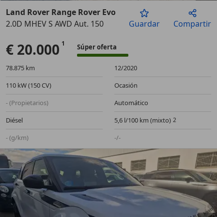
Land Rover Range Rover Evoque
2.0D MHEV S AWD Aut. 150
Guardar
Compartir
Anterior
Sigu
€ 20.000
Súper oferta
78.875 km
12/2020
110 kW (150 CV)
Ocasión
- (Propietarios)
Automático
Diésel
5,6 l/100 km (mixto)
- (g/km)
-/-