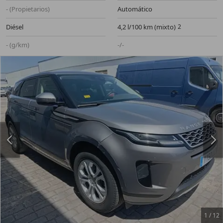
- (Propietarios)
Automático
Diésel
4,2 l/100 km (mixto)
- (g/km)
-/-
1
/
12