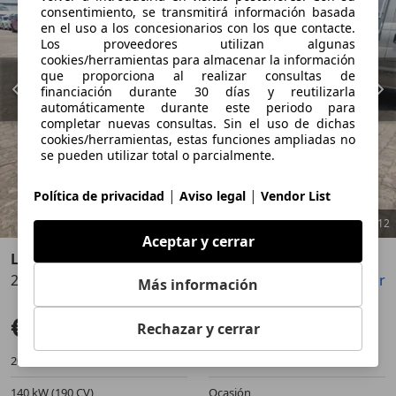
consentimiento, se transmitirá información basada
en el uso a los concesionarios con los que contacte.
Los proveedores utilizan algunas
cookies/herramientas para almacenar la información
que proporciona al realizar consultas de
financiación durante 30 días y reutilizarla
automáticamente durante este periodo para
completar nuevas consultas. Sin el uso de dichas
cookies/herramientas, estas funciones ampliadas no
se pueden utilizar total o parcialmente.
|
|
Política de privacidad
Aviso legal
Vendor List
1
/
12
Aceptar y cerrar
Land Rover Range Rover Sport
2.7TDV6 SE Aut.
Guardar
Compartir
Anterior
Sigu
Más información
€ 9.900
Buen precio
Rechazar y cerrar
209.886 km
01/2007
140 kW (190 CV)
Ocasión