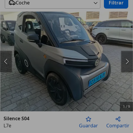
Coche
Filtrar
1
/
9
Silence S04
L7e
Guardar
Compartir
Anterior
Sigu