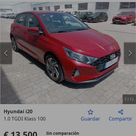
1
/
12
Hyundai i20
1.0 TGDI Klass 100
Guardar
Compartir
Anterior
Sigu
€ 13.500
Sin comparación