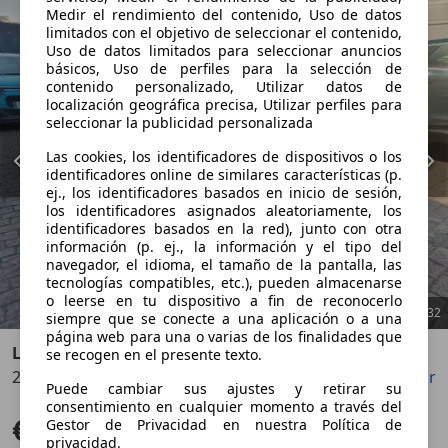
Medir el rendimiento del contenido, Uso de datos
limitados con el objetivo de seleccionar el contenido,
Uso de datos limitados para seleccionar anuncios
básicos, Uso de perfiles para la selección de
contenido personalizado, Utilizar datos de
localización geográfica precisa, Utilizar perfiles para
seleccionar la publicidad personalizada
Las cookies, los identificadores de dispositivos o los
identificadores online de similares características (p.
ej., los identificadores basados en inicio de sesión,
los identificadores asignados aleatoriamente, los
identificadores basados en la red), junto con otra
información (p. ej., la información y el tipo del
navegador, el idioma, el tamaño de la pantalla, las
tecnologías compatibles, etc.), pueden almacenarse
o leerse en tu dispositivo a fin de reconocerlo
1
/
32
siempre que se conecte a una aplicación o a una
página web para una o varias de los finalidades que
Land Rover Range Rover Velar
se recogen en el presente texto.
2.0D SE 4WD Aut. 240
Guardar
Compartir
Anterior
Sigu
Puede cambiar sus ajustes y retirar su
consentimiento en cualquier momento a través del
€ 24.500
Gestor de Privacidad en nuestra Política de
Buen precio
privacidad.