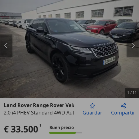
1
/
11
Land Rover Range Rover Velar
2.0 i4 PHEV Standard 4WD Aut. 404
Guardar
Compartir
Anterior
Sigu
€ 33.500
Buen precio