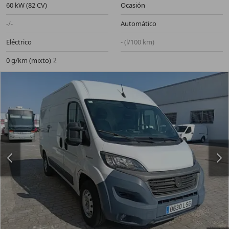
60 kW (82 CV)
Ocasión
-/-
Automático
Eléctrico
- (l/100 km)
0 g/km (mixto)