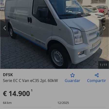
1
/
11
DFSK
Serie EC C Van eC35 2pl. 60kW 38.7kWh
Guardar
Compartir
Anterior
Sigu
€ 14.900
64 km
12/2025