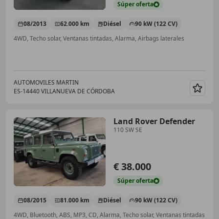
Súper
oferta
08/2013
62.000 km
Diésel
90 kW (122 CV)
4WD, Techo solar, Ventanas tintadas, Alarma, Airbags laterales
AUTOMOVILES MARTIN
ES-14440 VILLANUEVA DE CÓRDOBA
Guar
Land Rover Defender
110 SW SE
€ 38.000
Súper
oferta
08/2015
81.000 km
Diésel
90 kW (122 CV)
4WD, Bluetooth, ABS, MP3, CD, Alarma, Techo solar, Ventanas tintadas