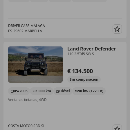
DRIVER CARS MÁLAGA
ES-29602 MARBELLA
Guar
Land Rover Defender
110 2.5Td5 SW S
€ 134.500
Sin
comparación
05/2005
1.000 km
Diésel
90 kW (122 CV)
Ventanas tintadas, 4WD
COSTA MOTOR SBD SL