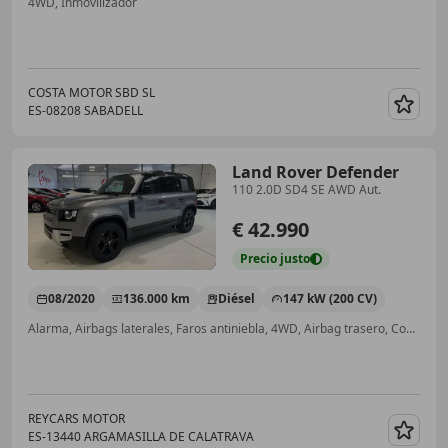
4WD, Inmovilizador
COSTA MOTOR SBD SL
ES-08208 SABADELL
Guar
Land Rover Defender
110 2.0D SD4 SE AWD Aut.
€ 42.990
Precio
justo
08/2020
136.000 km
Diésel
147 kW (200 CV)
Alarma, Airbags laterales, Faros antiniebla, 4WD, Airbag trasero, Control de tracción, ESP, ABS
REYCARS MOTOR
ES-13440 ARGAMASILLA DE CALATRAVA
Guar