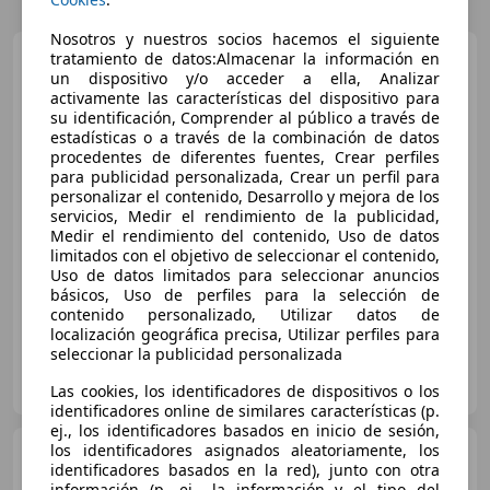
Nosotros y nuestros socios hacemos el siguiente
Land Rover Defender
tratamiento de datos:Almacenar la información en
3.0
un dispositivo y/o acceder a ella, Analizar
P400 S 110 Auto 4WD MHEV
activamente las características del dispositivo para
su identificación, Comprender al público a través de
estadísticas o a través de la combinación de datos
€ 69.890
1
procedentes de diferentes fuentes, Crear perfiles
para publicidad personalizada, Crear un perfil para
Sin
comparación
personalizar el contenido, Desarrollo y mejora de los
servicios, Medir el rendimiento de la publicidad,
Medir el rendimiento del contenido, Uso de datos
06/2024
50.367 km
Electro/Gasolina
limitados con el objetivo de seleccionar el contenido,
294 kW (400 CV)
Uso de datos limitados para seleccionar anuncios
básicos, Uso de perfiles para la selección de
contenido personalizado, Utilizar datos de
localización geográfica precisa, Utilizar perfiles para
seleccionar la publicidad personalizada
Dravit
ES-08205 Sabadell
Guar
Las cookies, los identificadores de dispositivos o los
identificadores online de similares características (p.
ej., los identificadores basados en inicio de sesión,
los identificadores asignados aleatoriamente, los
Land Rover Defender
90
identificadores basados en la red), junto con otra
2.5Td5 SW E
información (p. ej., la información y el tipo del