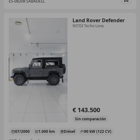
ES-08208 SABADELL
Guar
Land Rover Defender
90TDI Techo Lona
€ 143.500
Sin
comparación
07/2000
1.000 km
Diésel
90 kW (122 CV)