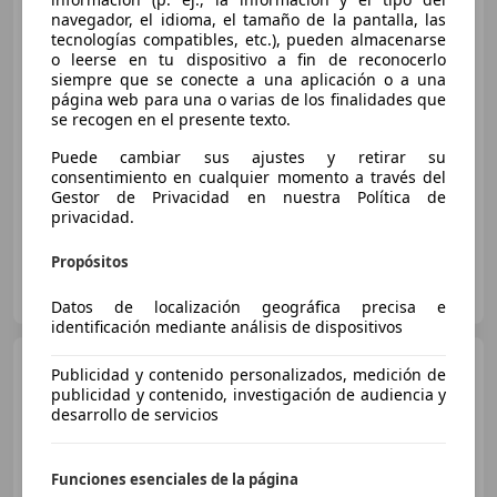
navegador, el idioma, el tamaño de la pantalla, las
tecnologías compatibles, etc.), pueden almacenarse
o leerse en tu dispositivo a fin de reconocerlo
€ 35.990
siempre que se conecte a una aplicación o a una
página web para una o varias de los finalidades que
Buen
precio
se recogen en el presente texto.
01/2003
184.489 km
Diésel
90 kW (122 CV)
Puede cambiar sus ajustes y retirar su
Garantia, 4WD
consentimiento en cualquier momento a través del
Gestor de Privacidad en nuestra Política de
privacidad.
Propósitos
Bosch Automobils
ES-08339 VILASSAR DE DALT
Guar
Datos de localización geográfica precisa e
identificación mediante análisis de dispositivos
Land Rover Defender
90
Publicidad y contenido personalizados, medición de
5.0 V8 AWD Aut. 525
publicidad y contenido, investigación de audiencia y
desarrollo de servicios
€ 86.900
1
Funciones esenciales de la página