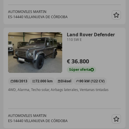
AUTOMOVILES MARTIN
ES-14440 VILLANUEVA DE CÓRDOBA
Guar
Land Rover Defender
110 SW E
€ 36.800
Súper
oferta
08/2013
72.000 km
Diésel
90 kW (122 CV)
4WD, Alarma, Techo solar, Airbags laterales, Ventanas tintadas
AUTOMOVILES MARTIN
ES-14440 VILLANUEVA DE CÓRDOBA
Guar