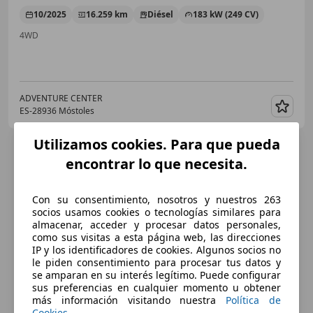
10/2025
16.259 km
Diésel
183 kW (249 CV)
4WD
ADVENTURE CENTER
ES-28936 Móstoles
Guar
Utilizamos cookies. Para que pueda
encontrar lo que necesita.
Con su consentimiento, nosotros y nuestros 263
socios usamos cookies o tecnologías similares para
almacenar, acceder y procesar datos personales,
como sus visitas a esta página web, las direcciones
IP y los identificadores de cookies. Algunos socios no
le piden consentimiento para procesar tus datos y
se amparan en su interés legítimo. Puede configurar
sus preferencias en cualquier momento u obtener
más información visitando nuestra
Política de
Cookies
.