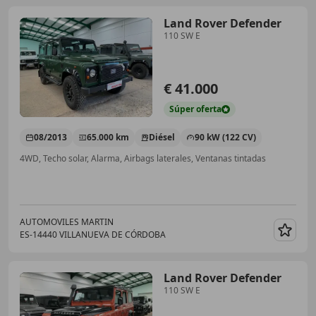
Land Rover Defender
110 SW E
€ 41.000
Súper
oferta
08/2013
65.000 km
Diésel
90 kW (122 CV)
4WD, Techo solar, Alarma, Airbags laterales, Ventanas tintadas
AUTOMOVILES MARTIN
ES-14440 VILLANUEVA DE CÓRDOBA
Guar
Land Rover Defender
110 SW E