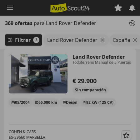
Saltar
al
contenido
369 ofertas
para Land Rover Defender
principal
Filtrar
Land Rover Defender
España
3
Land Rover Defender
Todoterreno Manual de 5 Puertas
€ 29.900
Sin
comparación
05/2004
65.000 km
Diésel
92 kW (125 CV)
COHEN & CARS
ES-29660 MARBELLA
Guar