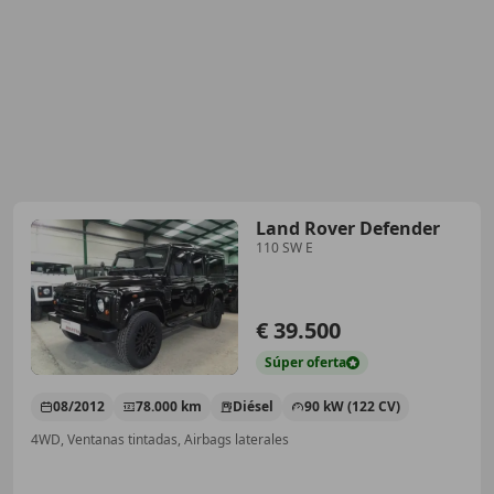
Land Rover Defender
110 SW E
€ 39.500
Súper
oferta
08/2012
78.000 km
Diésel
90 kW (122 CV)
4WD, Ventanas tintadas, Airbags laterales