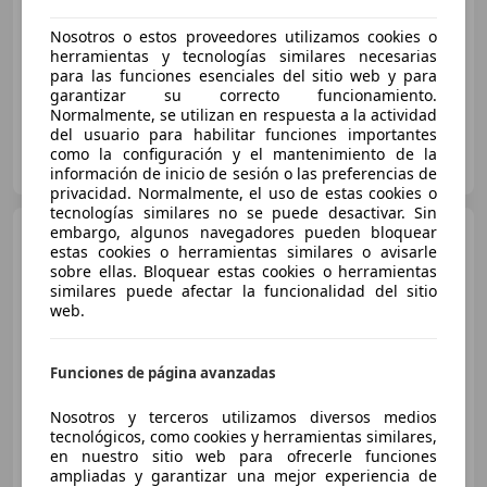
Buen
precio
Nosotros o estos proveedores utilizamos cookies o
05/2022
86.900 km
Gasolina
386 kW (525 CV)
herramientas y tecnologías similares necesarias
para las funciones esenciales del sitio web y para
garantizar su correcto funcionamiento.
Normalmente, se utilizan en respuesta a la actividad
del usuario para habilitar funciones importantes
ADVENTURE CENTER
como la configuración y el mantenimiento de la
ES-28936 Móstoles
Guar
información de inicio de sesión o las preferencias de
privacidad. Normalmente, el uso de estas cookies o
tecnologías similares no se puede desactivar. Sin
embargo, algunos navegadores pueden bloquear
Land Rover Defender
90
estas cookies o herramientas similares o avisarle
SW SE
sobre ellas. Bloquear estas cookies o herramientas
similares puede afectar la funcionalidad del sitio
web.
€ 47.900
1
Sin
comparación
Funciones de página avanzadas
08/2014
27.000 km
Diésel
90 kW (122 CV)
Nosotros y terceros utilizamos diversos medios
tecnológicos, como cookies y herramientas similares,
4WD, Techo solar, Bluetooth, ABS, Garantia, Elevalunas eléctrico, Ventanas tintadas, Alarma
en nuestro sitio web para ofrecerle funciones
ampliadas y garantizar una mejor experiencia de