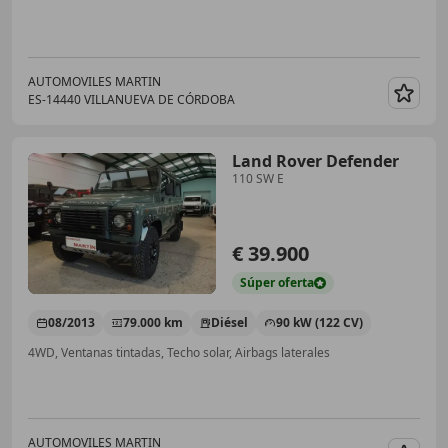
AUTOMOVILES MARTIN
ES-14440 VILLANUEVA DE CÓRDOBA
Guar
Land Rover Defender
110 SW E
€ 39.900
Súper
oferta
08/2013
79.000 km
Diésel
90 kW (122 CV)
4WD, Ventanas tintadas, Techo solar, Airbags laterales
AUTOMOVILES MARTIN