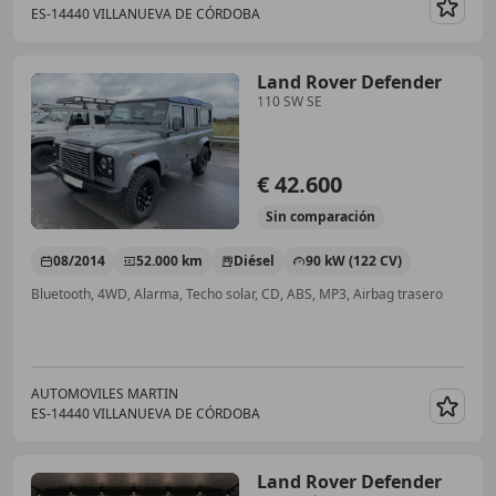
ES-14440 VILLANUEVA DE CÓRDOBA
Guar
Land Rover Defender
110 SW SE
€ 42.600
Sin
comparación
08/2014
52.000 km
Diésel
90 kW (122 CV)
Bluetooth, 4WD, Alarma, Techo solar, CD, ABS, MP3, Airbag trasero
AUTOMOVILES MARTIN
ES-14440 VILLANUEVA DE CÓRDOBA
Guar
Land Rover Defender