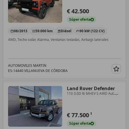
€ 42.500
Súper
oferta
08/2013
59.000 km
Diésel
90 kW (122 CV)
4WD, Techo solar, Alarma, Ventanas tintadas, Airbags laterales
AUTOMOVILES MARTIN
ES-14440 VILLANUEVA DE CÓRDOBA
Guar
Land Rover Defender
110 3.0D l6 MHEV S AWD Aut.
250
€ 77.500
1
Súper
oferta