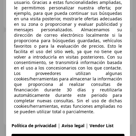
usuario. Gracias a estas funcionalidades ampliadas,
le permitimos personalizar nuestra oferta; por
ejemplo, para que pueda continuar sus búsquedas
AUTOMOVILES MARTIN
en una visita posterior, mostrarle ofertas adecuadas
ES-14440 VILLANUEVA DE CÓRDOBA
Guar
en su zona o proporcionar y evaluar publicidad y
mensajes personalizados. Almacenamos su
dirección de correo electrónico localmente si la
Land Rover Defender
90
proporciona para búsquedas guardadas, vehículos
TDI Techo Lona
favoritos o para la evaluación de precios. Esto le
facilita el uso del sitio web, ya que no tiene que
volver a introducirla en visitas posteriores. Con su
€ 142.000
consentimiento, se transmitirá información basada
en el uso a los concesionarios con los que contacte.
Sin
comparación
Los proveedores utilizan algunas
cookies/herramientas para almacenar la información
07/1992
300 km
Diésel
82 kW (111 CV)
que proporciona al realizar consultas de
financiación durante 30 días y reutilizarla
automáticamente durante este periodo para
completar nuevas consultas. Sin el uso de dichas
cookies/herramientas, estas funciones ampliadas no
se pueden utilizar total o parcialmente.
COSTA MOTOR SBD SL
ES-08208 SABADELL
Guar
|
|
Política de privacidad
Aviso legal
Vendor List