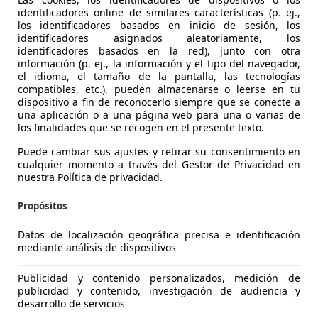
identificadores online de similares características (p. ej.,
los identificadores basados en inicio de sesión, los
identificadores asignados aleatoriamente, los
identificadores basados en la red), junto con otra
información (p. ej., la información y el tipo del navegador,
el idioma, el tamaño de la pantalla, las tecnologías
compatibles, etc.), pueden almacenarse o leerse en tu
dispositivo a fin de reconocerlo siempre que se conecte a
una aplicación o a una página web para una o varias de
0X
los finalidades que se recogen en el presente texto.
ly S&S Urban
Puede cambiar sus ajustes y retirar su consentimiento en
cualquier momento a través del Gestor de Privacidad en
€ 12.490
nuestra Política de privacidad.
Precio
justo
Propósitos
Datos de localización geográfica precisa e identificación
mediante análisis de dispositivos
Publicidad y contenido personalizados, medición de
03/2019
56.000 km
Gas
publicidad y contenido, investigación de audiencia y
desarrollo de servicios
dicionado, Volante multifunción, Airbags laterales, Airbag 