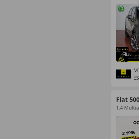
20
M
E
Fiat 50
1.4 Multi