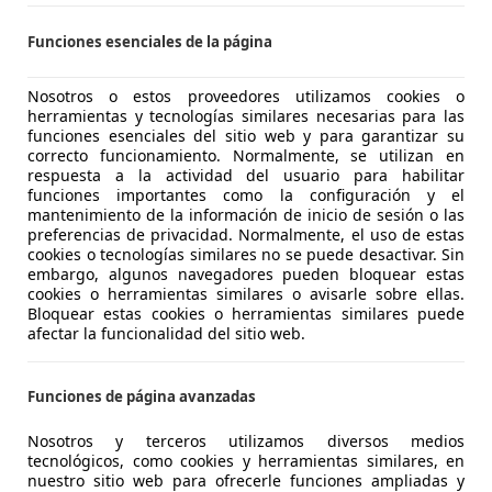
ARPLUS MALAGA
Funciones esenciales de la página
S-29004 MALAGA
Nosotros o estos proveedores utilizamos cookies o
herramientas y tecnologías similares necesarias para las
funciones esenciales del sitio web y para garantizar su
0X
correcto funcionamiento. Normalmente, se utilizan en
y S&S Club
respuesta a la actividad del usuario para habilitar
funciones importantes como la configuración y el
€ 13.900
mantenimiento de la información de inicio de sesión o las
Buen
precio
preferencias de privacidad. Normalmente, el uso de estas
cookies o tecnologías similares no se puede desactivar. Sin
embargo, algunos navegadores pueden bloquear estas
cookies o herramientas similares o avisarle sobre ellas.
Bloquear estas cookies o herramientas similares puede
afectar la funcionalidad del sitio web.
04/2022
28.438 km
Gas
Funciones de página avanzadas
ELLANTIS & YOU SEVILLA - SAN LAZARO
Nosotros y terceros utilizamos diversos medios
tecnológicos, como cookies y herramientas similares, en
-41015 SEVILLA
nuestro sitio web para ofrecerle funciones ampliadas y