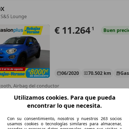
0X
ly S&S Lounge
€ 11.264
1
Buen
preci
06/2020
70.502 km
Gas
tooth, Airbag del conductor
Utilizamos cookies. Para que pueda
CASIONPLUS MATARÓ
-08302 Mataró
encontrar lo que necesita.
Con su consentimiento, nosotros y nuestros 263 socios
0X
usamos cookies o tecnologías similares para almacenar,
acceder y procesar datos personales, como sus visitas a