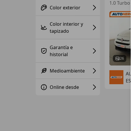
1.0 Turbo
Color exterior
Color interior y
tapizado
Garantía e
historial
26
Medioambiente
A
E
Online desde