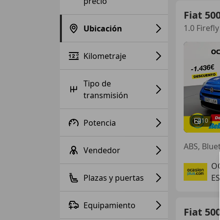
precio
Fiat 50
1.0 Firef
Ubicación
Kilometraje
Tipo de
transmisión
10
Potencia
ABS, Blue
Vendedor
O
Plazas y puertas
ES
Equipamiento
Fiat 50