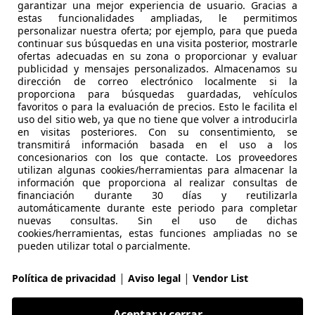
garantizar una mejor experiencia de usuario. Gracias a
estas funcionalidades ampliadas, le permitimos
0X
personalizar nuestra oferta; por ejemplo, para que pueda
continuar sus búsquedas en una visita posterior, mostrarle
 Firefly T3 88KW (120 cv) S&S
ofertas adecuadas en su zona o proporcionar y evaluar
publicidad y mensajes personalizados. Almacenamos su
€ 10.490
dirección de correo electrónico localmente si la
Precio
justo
proporciona para búsquedas guardadas, vehículos
favoritos o para la evaluación de precios. Esto le facilita el
uso del sitio web, ya que no tiene que volver a introducirla
en visitas posteriores. Con su consentimiento, se
transmitirá información basada en el uso a los
concesionarios con los que contacte. Los proveedores
utilizan algunas cookies/herramientas para almacenar la
información que proporciona al realizar consultas de
11/2019
107.157 km
Ga
financiación durante 30 días y reutilizarla
automáticamente durante este periodo para completar
UTOS MADRID MÓSTOLES
nuevas consultas. Sin el uso de dichas
cookies/herramientas, estas funciones ampliadas no se
S-28933 MÓSTOLES
pueden utilizar total o parcialmente.
|
|
Política de privacidad
Aviso legal
Vendor List
0X
 Firefly T3 88KW 120 CV SS
Aceptar y cerrar