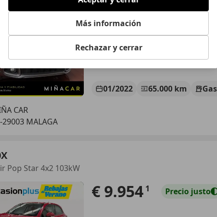
€ 14.805
Sin
compara
Más información
Rechazar y cerrar
01/2022
65.000 km
Gas
IÑA CAR
S-29003 MALAGA
0X
air Pop Star 4x2 103kW
€ 9.954
1
Precio
justo