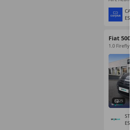
C
E
Fiat 50
1.0 Firefl
25
ST
ES