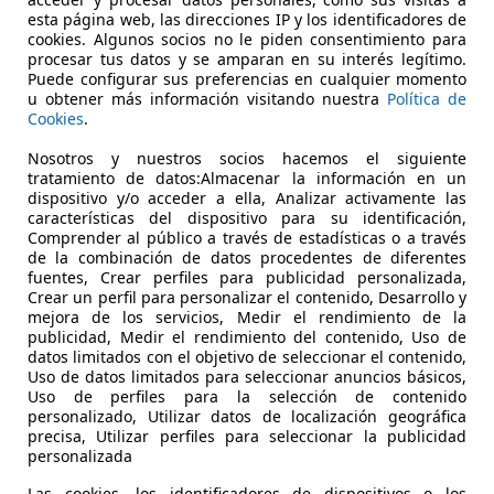
 Sport
esta página web, las direcciones IP y los identificadores de
cookies. Algunos socios no le piden consentimiento para
€ 10.272
procesar tus datos y se amparan en su interés legítimo.
Buen
precio
Puede configurar sus preferencias en cualquier momento
u obtener más información visitando nuestra
Política de
Cookies
.
Nosotros y nuestros socios hacemos el siguiente
tratamiento de datos:Almacenar la información en un
dispositivo y/o acceder a ella, Analizar activamente las
características del dispositivo para su identificación,
05/2021
120.789 km
Ga
Comprender al público a través de estadísticas o a través
de la combinación de datos procedentes de diferentes
UTOHERO CENTER MADRID
fuentes, Crear perfiles para publicidad personalizada,
Crear un perfil para personalizar el contenido, Desarrollo y
S-28050 MADRID
mejora de los servicios, Medir el rendimiento de la
publicidad, Medir el rendimiento del contenido, Uso de
datos limitados con el objetivo de seleccionar el contenido,
Uso de datos limitados para seleccionar anuncios básicos,
Uso de perfiles para la selección de contenido
personalizado, Utilizar datos de localización geográfica
precisa, Utilizar perfiles para seleccionar la publicidad
personalizada
Las cookies, los identificadores de dispositivos o los