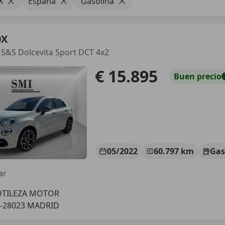
X
España
Gasolina
0X
ly S&S Dolcevita Sport DCT 4x2
€ 15.895
Buen
precio
05/2022
60.797 km
Gas
ar
OTILEZA MOTOR
S-28023 MADRID