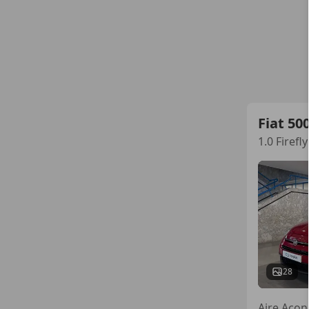
Fiat 50
1.0 Firef
28
Aire Acon