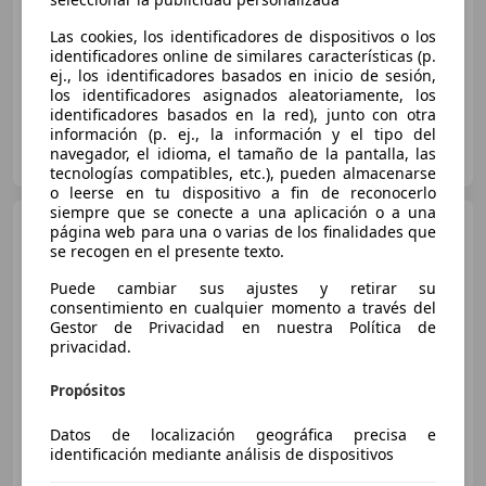
Las cookies, los identificadores de dispositivos o los
03/2022
84.072 km
Diésel
97 kW (132 CV)
identificadores online de similares características (p.
ej., los identificadores basados en inicio de sesión,
los identificadores asignados aleatoriamente, los
identificadores basados en la red), junto con otra
información (p. ej., la información y el tipo del
OCASIONPLUS LA MAQUINISTA II
navegador, el idioma, el tamaño de la pantalla, las
ES-08020 SANT ANDREU
Guar
tecnologías compatibles, etc.), pueden almacenarse
o leerse en tu dispositivo a fin de reconocerlo
siempre que se conecte a una aplicación o a una
Fiat 500X
1.0 Firefly S&S
página web para una o varias de los finalidades que
Connect
se recogen en el presente texto.
Puede cambiar sus ajustes y retirar su
consentimiento en cualquier momento a través del
€ 10.470
1
Gestor de Privacidad en nuestra Política de
privacidad.
Sin
comparación
Propósitos
01/2022
71.710 km
Gasolina
88 kW (120 CV)
Datos de localización geográfica precisa e
identificación mediante análisis de dispositivos