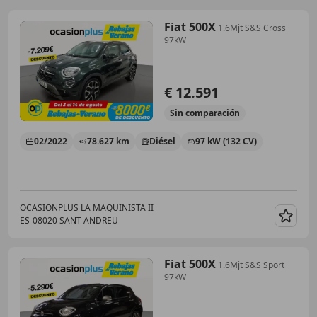
Fiat 500X
1.6Mjt S&S Cross
97kW
€ 12.591
Sin
comparación
02/2022
78.627 km
Diésel
97 kW (132 CV)
OCASIONPLUS LA MAQUINISTA II
ES-08020 SANT ANDREU
Guar
Fiat 500X
1.6Mjt S&S Sport
97kW