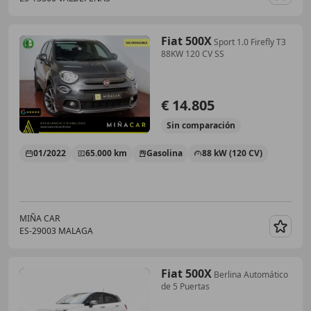
Guar
Fiat 500X
Sport 1.0 Firefly T3
88KW 120 CV SS
€ 14.805
Sin
comparación
01/2022
65.000 km
Gasolina
88 kW (120 CV)
MIÑA CAR
ES-29003 MALAGA
Guar
Fiat 500X
Berlina Automático
de 5 Puertas