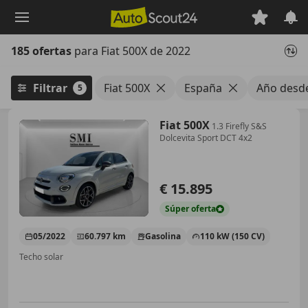
Saltar
al
contenido
185 ofertas
para Fiat 500X de 2022
principal
Filtrar
Fiat 500X
España
Año desd
5
Fiat 500X
1.3 Firefly S&S
Dolcevita Sport DCT 4x2
€ 15.895
Súper
oferta
05/2022
60.797 km
Gasolina
110 kW (150 CV)
Techo solar