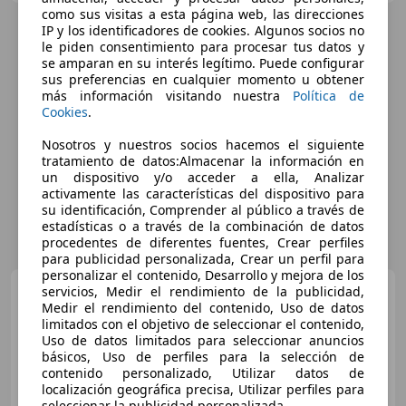
como sus visitas a esta página web, las direcciones
IP y los identificadores de cookies. Algunos socios no
le piden consentimiento para procesar tus datos y
se amparan en su interés legítimo. Puede configurar
sus preferencias en cualquier momento u obtener
más información visitando nuestra
Política de
Cookies
.
Nosotros y nuestros socios hacemos el siguiente
tratamiento de datos:Almacenar la información en
un dispositivo y/o acceder a ella, Analizar
activamente las características del dispositivo para
su identificación, Comprender al público a través de
estadísticas o a través de la combinación de datos
procedentes de diferentes fuentes, Crear perfiles
para publicidad personalizada, Crear un perfil para
personalizar el contenido, Desarrollo y mejora de los
Fiat 500X
servicios, Medir el rendimiento de la publicidad,
1.6Mjt S&S Cross
Medir el rendimiento del contenido, Uso de datos
97kW
limitados con el objetivo de seleccionar el contenido,
Uso de datos limitados para seleccionar anuncios
básicos, Uso de perfiles para la selección de
€ 12.364
contenido personalizado, Utilizar datos de
localización geográfica precisa, Utilizar perfiles para
Sin
comparación
seleccionar la publicidad personalizada