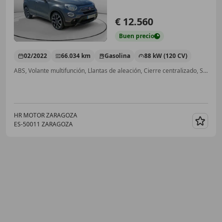
€ 12.560
Buen
precio
02/2022
66.034 km
Gasolina
88 kW (120 CV)
ABS, Volante multifunción, Llantas de aleación, Cierre centralizado, Start/Stop automático, Faros antiniebla, Control de velocidad, Bluetooth
HR MOTOR ZARAGOZA
ES-50011 ZARAGOZA
Guar