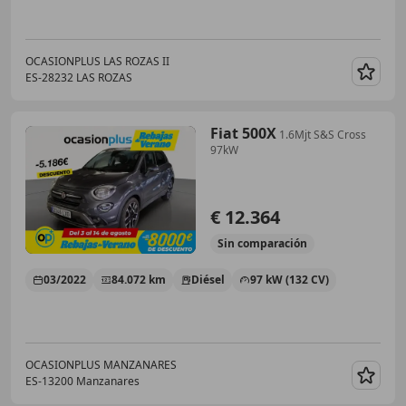
OCASIONPLUS LAS ROZAS II
ES-28232 LAS ROZAS
Guar
Fiat 500X
1.6Mjt S&S Cross
97kW
€ 12.364
Sin
comparación
03/2022
84.072 km
Diésel
97 kW (132 CV)
OCASIONPLUS MANZANARES
ES-13200 Manzanares
Guar