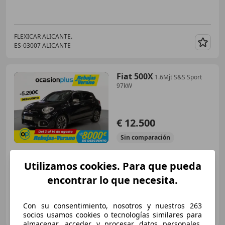
FLEXICAR ALICANTE.
ES-03007 ALICANTE
Guar
Fiat 500X
1.6Mjt S&S Sport
97kW
€ 12.500
Sin
comparación
03/2022
79.939 km
Diésel
97 kW (132 CV)
Utilizamos cookies. Para que pueda
encontrar lo que necesita.
OCASIONPLUS LA MAQUINISTA II
Con su consentimiento, nosotros y nuestros 263
ES-08020 SANT ANDREU
socios usamos cookies o tecnologías similares para
Guar
almacenar, acceder y procesar datos personales,