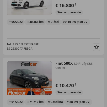
€ 16.800
1
Sin
comparación
05/2022
40.368 km
Diésel
110 kW (150 CV)
TALLERS CELESTI FARRE
ES-25300 TARREGA
Guar
Fiat 500X
1.0 Firefly S&S
Connect
€ 10.470
1
Sin
comparación
01/2022
71.710 km
Gasolina
88 kW (120 CV)