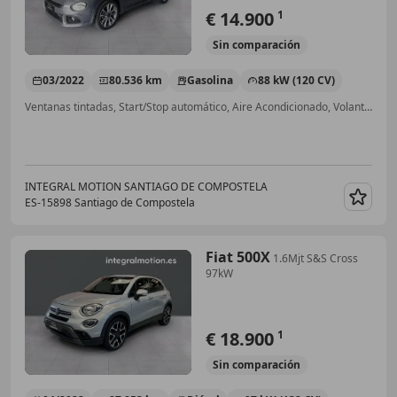
€ 14.900
1
Sin
comparación
03/2022
80.536 km
Gasolina
88 kW (120 CV)
Ventanas tintadas, Start/Stop automático, Aire Acondicionado, Volante multifunción, Cierre centralizado, ABS, Bluetooth, Airbag acompañante
INTEGRAL MOTION SANTIAGO DE COMPOSTELA
ES-15898 Santiago de Compostela
Guar
Fiat 500X
1.6Mjt S&S Cross
97kW
€ 18.900
1
Sin
comparación