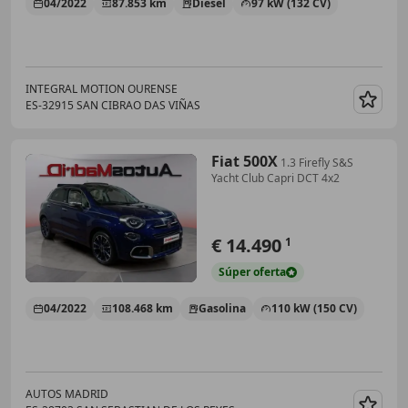
04/2022
87.853 km
Diésel
97 kW (132 CV)
INTEGRAL MOTION OURENSE
ES-32915 SAN CIBRAO DAS VIÑAS
Guar
Fiat 500X
1.3 Firefly S&S
Yacht Club Capri DCT 4x2
€ 14.490
1
Súper
oferta
04/2022
108.468 km
Gasolina
110 kW (150 CV)
AUTOS MADRID