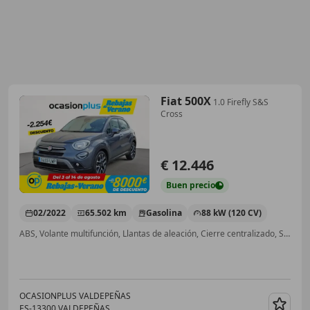
Fiat 500X
1.0 Firefly S&S
Cross
€ 12.446
Buen
precio
02/2022
65.502 km
Gasolina
88 kW (120 CV)
ABS, Volante multifunción, Llantas de aleación, Cierre centralizado, Start/Stop automático, Faros antiniebla, Control de velocidad, Bluetooth
OCASIONPLUS VALDEPEÑAS
ES-13300 VALDEPEÑAS