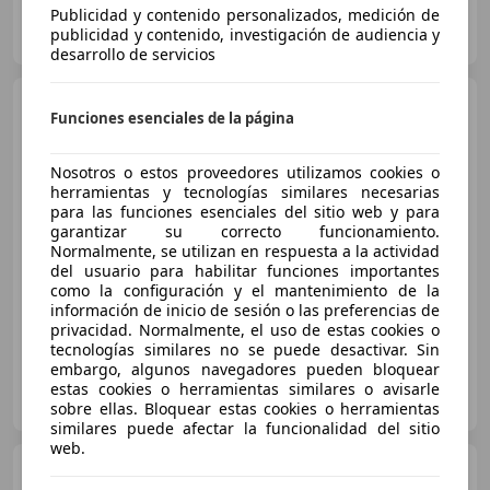
Publicidad y contenido personalizados, medición de
GRUPO FLEXICAR SEVILLA.
publicidad y contenido, investigación de audiencia y
ES-41007 SEVILLA
Guar
desarrollo de servicios
Fiat 500X
1.6Mjt S&S Sport
Funciones esenciales de la página
97kW
Nosotros o estos proveedores utilizamos cookies o
herramientas y tecnologías similares necesarias
€ 12.182
para las funciones esenciales del sitio web y para
garantizar su correcto funcionamiento.
Súper
oferta
Normalmente, se utilizan en respuesta a la actividad
del usuario para habilitar funciones importantes
03/2022
102.520 km
Diésel
97 kW (132 CV)
como la configuración y el mantenimiento de la
información de inicio de sesión o las preferencias de
privacidad. Normalmente, el uso de estas cookies o
tecnologías similares no se puede desactivar. Sin
embargo, algunos navegadores pueden bloquear
OCASIONPLUS LA MAQUINISTA II
estas cookies o herramientas similares o avisarle
ES-08020 SANT ANDREU
Guar
sobre ellas. Bloquear estas cookies o herramientas
similares puede afectar la funcionalidad del sitio
web.
Fiat 500X
1.6Mjt S&S Cross