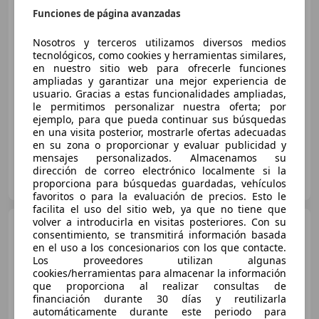
97kW
Funciones de página avanzadas
Nosotros y terceros utilizamos diversos medios
€ 12.364
tecnológicos, como cookies y herramientas similares,
en nuestro sitio web para ofrecerle funciones
Sin
comparación
ampliadas y garantizar una mejor experiencia de
usuario. Gracias a estas funcionalidades ampliadas,
03/2022
84.072 km
Diésel
97 kW (132 CV)
le permitimos personalizar nuestra oferta; por
ejemplo, para que pueda continuar sus búsquedas
en una visita posterior, mostrarle ofertas adecuadas
en su zona o proporcionar y evaluar publicidad y
mensajes personalizados. Almacenamos su
OCASIONPLUS SEVILLA CENTRO II
dirección de correo electrónico localmente si la
ES-41007 Sevilla
proporciona para búsquedas guardadas, vehículos
Guar
favoritos o para la evaluación de precios. Esto le
facilita el uso del sitio web, ya que no tiene que
volver a introducirla en visitas posteriores. Con su
Fiat 500X
1.6Mjt S&S Cross
consentimiento, se transmitirá información basada
97kW
en el uso a los concesionarios con los que contacte.
Los proveedores utilizan algunas
cookies/herramientas para almacenar la información
que proporciona al realizar consultas de
€ 12.591
financiación durante 30 días y reutilizarla
automáticamente durante este periodo para
Sin
comparación