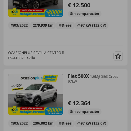
€ 12.500
Sin
comparación
03/2022
79.939 km
Diésel
97 kW (132 CV)
OCASIONPLUS SEVILLA CENTRO II
ES-41007 Sevilla
Guar
Fiat 500X
1.6Mjt S&S Cross
97kW
€ 12.364
Sin
comparación
03/2022
86.882 km
Diésel
97 kW (132 CV)