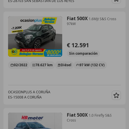
ES-28703 SAN SEBASTIAN DE LOS REYES
Guar
Fiat 500X
1.6Mjt S&S Cross
97kW
€ 12.591
Sin
comparación
02/2022
78.627 km
Diésel
97 kW (132 CV)
OCASIONPLUS A CORUÑA
ES-15008 A CORUÑA
Guar
Fiat 500X
1.0 Firefly S&S
Cross