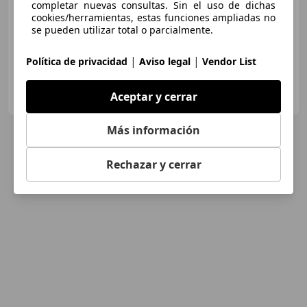
completar nuevas consultas. Sin el uso de dichas
cookies/herramientas, estas funciones ampliadas no
02/2022
78.627 km
Diésel
97 kW (132 CV)
se pueden utilizar total o parcialmente.
|
|
Política de privacidad
Aviso legal
Vendor List
OCASIONPLUS SEVILLA CENTRO II
Aceptar y cerrar
ES-41007 Sevilla
Guar
Más información
Rechazar y cerrar