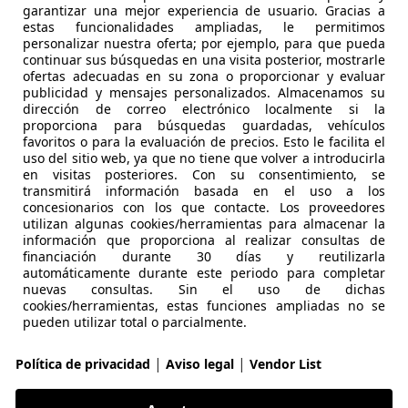
garantizar una mejor experiencia de usuario. Gracias a
xus NX 350h
Premium+ 2WD
estas funcionalidades ampliadas, le permitimos
personalizar nuestra oferta; por ejemplo, para que pueda
continuar sus búsquedas en una visita posterior, mostrarle
€ 49.900
Sin comp
ofertas adecuadas en su zona o proporcionar y evaluar
publicidad y mensajes personalizados. Almacenamos su
dirección de correo electrónico localmente si la
167 km
03
proporciona para búsquedas guardadas, vehículos
favoritos o para la evaluación de precios. Esto le facilita el
KM0
- 
uso del sitio web, ya que no tiene que volver a introducirla
en visitas posteriores. Con su consentimiento, se
Electro/Gasolina
- 
transmitirá información basada en el uso a los
concesionarios con los que contacte. Los proveedores
1
/
19
utilizan algunas cookies/herramientas para almacenar la
-/-
información que proporciona al realizar consultas de
financiación durante 30 días y reutilizarla
automáticamente durante este periodo para completar
 ProCeed / pro_cee'd
1.4 T-GDI GT Line
nuevas consultas. Sin el uso de dichas
cookies/herramientas, estas funciones ampliadas no se
o solar, Sensor de lluvia, Airbags laterales, Control de velo
pueden utilizar total o parcialmente.
€ 14.900
Súper ofe
|
|
Política de privacidad
Aviso legal
Vendor List
131.111 km
10/202