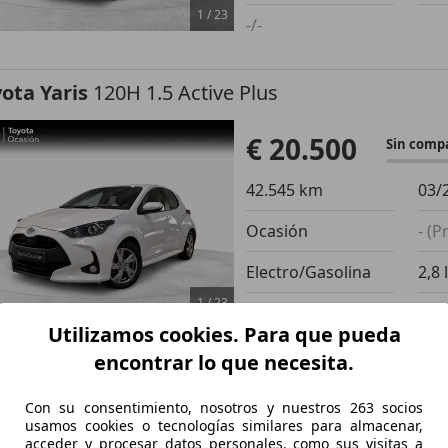
1
/
23
-/-
ota Yaris
120H 1.5 Active Plus
€ 20.500
Sin comp
42.545 km
03/
Ocasión
- (P
Electro/Gasolina
2,8 
1
/
23
-/-
Utilizamos cookies. Para que pueda
encontrar lo que necesita.
ota Yaris
120H 1.5 Active Plus
Con su consentimiento, nosotros y nuestros 263 socios
usamos cookies o tecnologías similares para almacenar,
€ 20.700
Sin comp
acceder y procesar datos personales, como sus visitas a