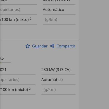
ropietarios)
Automático
l/100 km (mixto)
- (g/km)
Guardar
Compartir
sto
2021
230 kW (313 CV)
ropietarios)
Automático
l/100 km (mixto)
- (g/km)