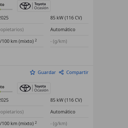
sto
2025
85 kW (116 CV)
ropietarios)
Automático
l/100 km (mixto)
- (g/km)
Guardar
Compartir
sto
2025
85 kW (116 CV)
ropietarios)
Automático
l/100 km (mixto)
- (g/km)