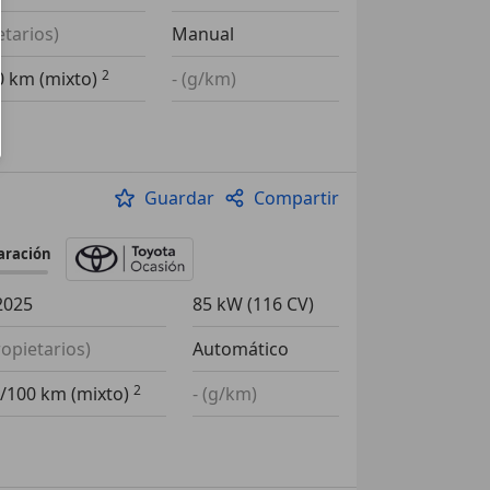
etarios)
Manual
00 km (mixto)
- (g/km)
Guardar
Compartir
aración
2025
85 kW (116 CV)
ropietarios)
Automático
l/100 km (mixto)
- (g/km)