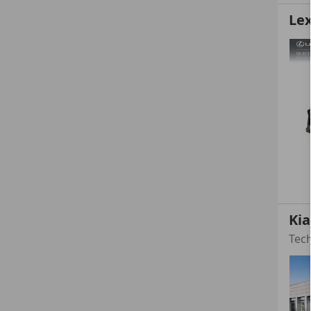
Le
Kia
Tech