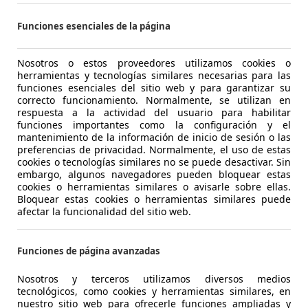
Ocasión
- (P
Funciones esenciales de la página
Electro/Gasolina
2,8 
Nosotros o estos proveedores utilizamos cookies o
herramientas y tecnologías similares necesarias para las
1
/
23
-/-
funciones esenciales del sitio web y para garantizar su
correcto funcionamiento. Normalmente, se utilizan en
respuesta a la actividad del usuario para habilitar
funciones importantes como la configuración y el
xus RX 450h
L Executive
mantenimiento de la información de inicio de sesión o las
preferencias de privacidad. Normalmente, el uso de estas
cookies o tecnologías similares no se puede desactivar. Sin
€ 43.900
Precio ju
embargo, algunos navegadores pueden bloquear estas
cookies o herramientas similares o avisarle sobre ellas.
89.136 km
05/
Bloquear estas cookies o herramientas similares puede
afectar la funcionalidad del sitio web.
Ocasión
- (P
Funciones de página avanzadas
Electro/Gasolina
5,3 
1
/
24
Nosotros y terceros utilizamos diversos medios
-/-
tecnológicos, como cookies y herramientas similares, en
nuestro sitio web para ofrecerle funciones ampliadas y