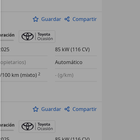
Guardar
Compartir
aración
2025
85 kW (116 CV)
ropietarios)
Automático
l/100 km (mixto)
- (g/km)
Guardar
Compartir
aración
2025
85 kW (116 CV)