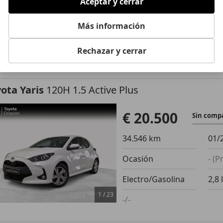
Aceptar y cerrar
Ocasión
- (Propi
Más información
Gasolina
6,3 l/1
Rechazar y cerrar
1
/
22
-/-
ota Yaris
120H 1.5 Active Plus
€ 20.500
Sin comp
34.546 km
01/
Ocasión
- (P
Electro/Gasolina
2,8 
1
/
23
-/-