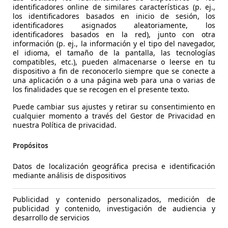
identificadores online de similares características (p. ej.,
los identificadores basados en inicio de sesión, los
identificadores asignados aleatoriamente, los
ota Yaris
120H 1.5 Active Plus
identificadores basados en la red), junto con otra
información (p. ej., la información y el tipo del navegador,
el idioma, el tamaño de la pantalla, las tecnologías
€ 20.700
Sin comp
compatibles, etc.), pueden almacenarse o leerse en tu
dispositivo a fin de reconocerlo siempre que se conecte a
32.400 km
04/
una aplicación o a una página web para una o varias de
los finalidades que se recogen en el presente texto.
Ocasión
- (P
Puede cambiar sus ajustes y retirar su consentimiento en
cualquier momento a través del Gestor de Privacidad en
Electro/Gasolina
2,8 
nuestra Política de privacidad.
1
/
23
-/-
Propósitos
Datos de localización geográfica precisa e identificación
ota Yaris
120H 1.5 Active Plus
mediante análisis de dispositivos
Publicidad y contenido personalizados, medición de
€ 20.700
Sin comp
publicidad y contenido, investigación de audiencia y
desarrollo de servicios
31.339 km
04/