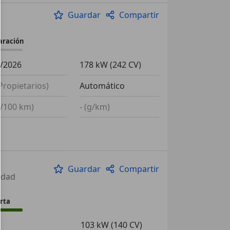
Guardar
Compartir
aración
/2026
178 kW (242 CV)
(Propietarios)
Automático
(l/100 km)
- (g/km)
Guardar
Compartir
cidad
rta
0
103 kW (140 CV)