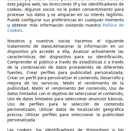
esta página web, las direcciones IP y los identificadores de
26.840 km
04/
cookies. Algunos socios no le piden consentimiento para
procesar tus datos y se amparan en su interés legítimo.
Puede configurar sus preferencias en cualquier momento
Ocasión
- (P
u obtener más información visitando nuestra
Política de
Cookies
.
Electro/Gasolina
2,8 
Nosotros y nuestros socios hacemos el siguiente
1
/
23
-/-
tratamiento de datos:Almacenar la información en un
dispositivo y/o acceder a ella, Analizar activamente las
características del dispositivo para su identificación,
Comprender al público a través de estadísticas o a través
ota Yaris
120H 1.5 Active Plus
de la combinación de datos procedentes de diferentes
fuentes, Crear perfiles para publicidad personalizada,
Crear un perfil para personalizar el contenido, Desarrollo y
€ 20.700
Sin comp
mejora de los servicios, Medir el rendimiento de la
publicidad, Medir el rendimiento del contenido, Uso de
34.650 km
04/
datos limitados con el objetivo de seleccionar el contenido,
Uso de datos limitados para seleccionar anuncios básicos,
Uso de perfiles para la selección de contenido
Ocasión
- (P
personalizado, Utilizar datos de localización geográfica
precisa, Utilizar perfiles para seleccionar la publicidad
Electro/Gasolina
2,8 
personalizada
1
/
25
-/-
Las cookies, los identificadores de dispositivos o los