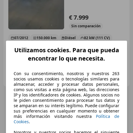
€ 7.999
Sin
comparación
07/2012
150.000 km
Diésel
82 kW (111 CV)
USB, Garantia, Airbag del conductor, Bluetooth, Climatizador automático, CD, Control de tracción, Airbag acompañante
Utilizamos cookies. Para que pueda
encontrar lo que necesita.
Con su consentimiento, nosotros y nuestros 263
LIDERAUTO
socios usamos cookies o tecnologías similares para
ES-13005 CIUDAD REAL
Guar
almacenar, acceder y procesar datos personales,
como sus visitas a esta página web, las direcciones
IP y los identificadores de cookies. Algunos socios no
le piden consentimiento para procesar tus datos y
se amparan en su interés legítimo. Puede configurar
sus preferencias en cualquier momento u obtener
más información visitando nuestra
Política de
Cookies
.
Nosotros y nuestros socios hacemos el siguiente