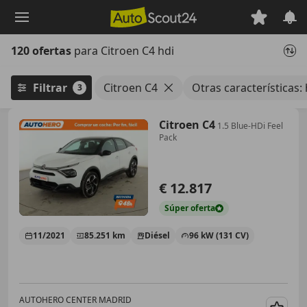
Saltar
al
contenido
120 ofertas
para Citroen C4 hdi
principal
Filtrar
Citroen C4
Otras características: 
3
Citroen C4
1.5 Blue-HDi Feel
Pack
€ 12.817
Súper
oferta
11/2021
85.251 km
Diésel
96 kW (131 CV)
AUTOHERO CENTER MADRID