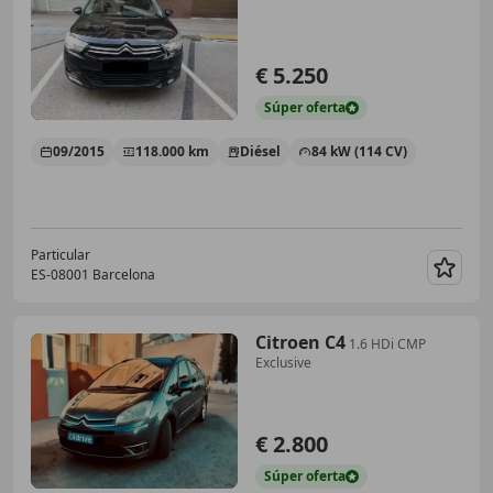
€ 5.250
Súper
oferta
09/2015
118.000 km
Diésel
84 kW (114 CV)
Particular
ES-08001 Barcelona
Guar
Citroen C4
1.6 HDi CMP
Exclusive
€ 2.800
Súper
oferta