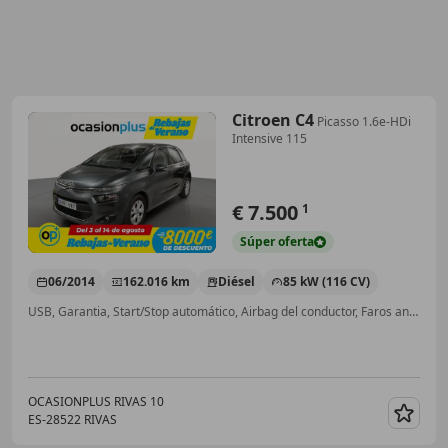
Citroen C4
Picasso 1.6e-HDi
Intensive 115
€ 7.500
1
Súper
oferta
06/2014
162.016 km
Diésel
85 kW (116 CV)
USB, Garantia, Start/Stop automático, Airbag del conductor, Faros antiniebla, Bluetooth, Climatizador automático, Airbag acompañante
OCASIONPLUS RIVAS 10
ES-28522 RIVAS
Guar