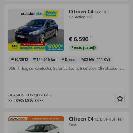
Citroen C4
1.6e-HDi
Collection 110
€ 6.590
1
Precio
justo
10/2012
144.015 km
Diésel
82 kW (111 CV)
USB, Airbag del conductor, Garantia, Isofix, Bluetooth, Climatizador automático, CD, Control de tracción
OCASIONPLUS MOSTOLES
ES-28935 MOSTOLES
Guar
Citroen C4
1.5 Blue-HDi Feel
Pack