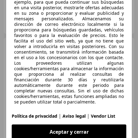
ejemplo, para que pueda continuar sus búsquedas
en una visita posterior, mostrarle ofertas adecuadas
en su zona o proporcionar y evaluar publicidad y
mensajes personalizados. Almacenamos su
Clidrive Group
dirección de correo electrónico localmente si la
ES-28006 MADRID
Guar
proporciona para búsquedas guardadas, vehículos
favoritos o para la evaluación de precios. Esto le
facilita el uso del sitio web, ya que no tiene que
Citroen C4
1.6e-HDi S&S
volver a introducirla en visitas posteriores. Con su
Exclusive 115
consentimiento, se transmitirá información basada
en el uso a los concesionarios con los que contacte.
Los proveedores utilizan algunas
cookies/herramientas para almacenar la información
que proporciona al realizar consultas de
financiación durante 30 días y reutilizarla
automáticamente durante este periodo para
completar nuevas consultas. Sin el uso de dichas
cookies/herramientas, estas funciones ampliadas no
se pueden utilizar total o parcialmente.
€ 4.999
|
|
Política de privacidad
Aviso legal
Vendor List
Súper
oferta
06/2014
186.000 km
Diésel
84 kW (114 CV)
Aceptar y cerrar