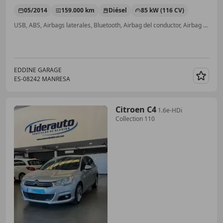
05/2014
159.000 km
Diésel
85 kW (116 CV)
USB, ABS, Airbags laterales, Bluetooth, Airbag del conductor, Airbag acompañante, Faros antiniebla, Manos libres
EDDINE GARAGE
ES-08242 MANRESA
Guar
Citroen C4
1.6e-HDi
Collection 110