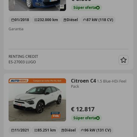
Súper
oferta
01/2018
232.000 km
Diésel
87 kW (118 CV)
Garantia
RENTING CREDIT
ES-27003 LUGO
Guar
Citroen C4
1.5 Blue-HDi Feel
Pack
€ 12.817
Súper
oferta
11/2021
85.251 km
Diésel
96 kW (131 CV)