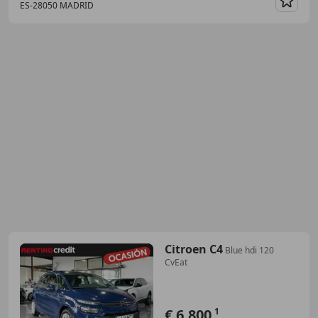
ES-28050 MADRID
Guar
Citroen C4
Blue hdi 120
CvEat
€ 6.800
1