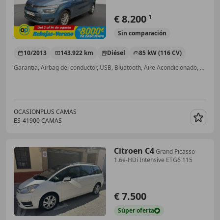
€ 8.200
1
Sin
comparación
10/2013
143.922 km
Diésel
85 kW (116 CV)
Garantia, Airbag del conductor, USB, Bluetooth, Aire Acondicionado, Airbag acompañante
OCASIONPLUS CAMAS
ES-41900 CAMAS
Guar
Citroen C4
Grand Picasso
1.6e-HDi Intensive ETG6 115
€ 7.500
Súper
oferta