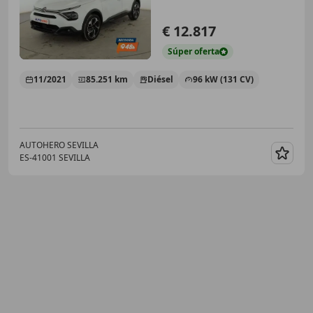
€ 12.817
Súper
oferta
11/2021
85.251 km
Diésel
96 kW (131 CV)
AUTOHERO SEVILLA
ES-41001 SEVILLA
Guar