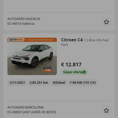
AUTOHERO VALENCIA
ES-46014 Valencia
Guar
Citroen C4
1.5 Blue-HDi Feel
Pack
€ 12.817
Súper
oferta
11/2021
85.251 km
Diésel
96 kW (131 CV)
AUTOHERO BARCELONA
ES-08903 SANT ADRIÀ DE BESÒS
Guar