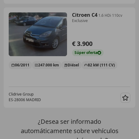
Citroen C4
1.6 HDi 110cv
Exclusive
€ 3.900
Súper
oferta
06/2011
247.000 km
Diésel
82 kW (111 CV)
Clidrive Group
ES-28006 MADRID
Guar
¿Desea ser informado
automáticamente sobre vehículos