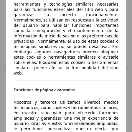
€ 3.900
herramientas y tecnologías similares necesarias
para las funciones esenciales del sitio web y para
Súper
oferta
garantizar su correcto funcionamiento.
Normalmente, se utilizan en respuesta a la actividad
del usuario para habilitar funciones importantes
06/2011
247.000 km
Diésel
82 kW (111 CV)
como la configuración y el mantenimiento de la
información de inicio de sesión o las preferencias de
privacidad. Normalmente, el uso de estas cookies o
tecnologías similares no se puede desactivar. Sin
embargo, algunos navegadores pueden bloquear
Clidrive Group
estas cookies o herramientas similares o avisarle
ES-28006 MADRID
Guar
sobre ellas. Bloquear estas cookies o herramientas
similares puede afectar la funcionalidad del sitio
web.
Citroen C4
1.6 HDi 110cv
Seduction
Funciones de página avanzadas
Nosotros y terceros utilizamos diversos medios
€ 5.300
tecnológicos, como cookies y herramientas similares,
Súper
oferta
en nuestro sitio web para ofrecerle funciones
ampliadas y garantizar una mejor experiencia de
usuario. Gracias a estas funcionalidades ampliadas,
11/2012
158.160 km
Diésel
82 kW (111 CV)
le permitimos personalizar nuestra oferta; por