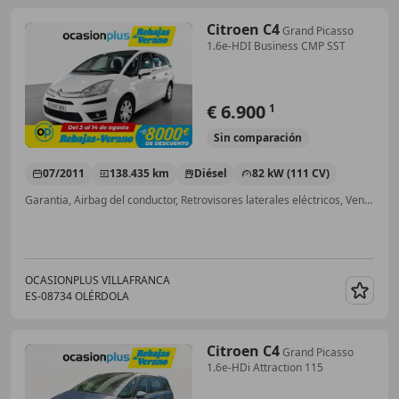
Citroen C4
Grand Picasso
1.6e-HDI Business CMP SST
€ 6.900
1
Sin
comparación
07/2011
138.435 km
Diésel
82 kW (111 CV)
Garantia, Airbag del conductor, Retrovisores laterales eléctricos, Ventanas tintadas, Elevalunas eléctrico, CD, Control de tracción, Cierre centralizado
OCASIONPLUS VILLAFRANCA
ES-08734 OLÉRDOLA
Guar
Citroen C4
Grand Picasso
1.6e-HDi Attraction 115