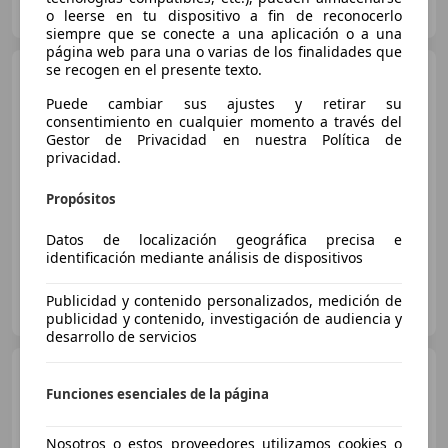
ES-50171 LA PUEBLA DE ALFINDÉN
Guar
o leerse en tu dispositivo a fin de reconocerlo
siempre que se conecte a una aplicación o a una
página web para una o varias de los finalidades que
se recogen en el presente texto.
Citroen C4
1.6 HDi 110cv
Seduction
Puede cambiar sus ajustes y retirar su
consentimiento en cualquier momento a través del
€ 4.000
Gestor de Privacidad en nuestra Política de
privacidad.
Súper
oferta
Propósitos
01/2012
201.000 km
Diésel
82 kW (111 CV)
Datos de localización geográfica precisa e
identificación mediante análisis de dispositivos
Clidrive Group
Publicidad y contenido personalizados, medición de
ES-28006 MADRID
Guar
publicidad y contenido, investigación de audiencia y
desarrollo de servicios
Citroen C4
1.6 HDi 110cv
Exclusive
Funciones esenciales de la página
Nosotros o estos proveedores utilizamos cookies o