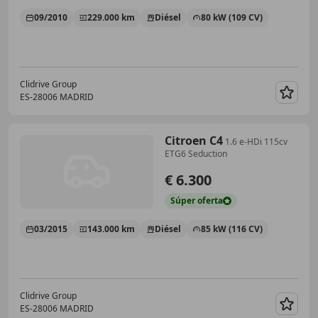
09/2010
229.000 km
Diésel
80 kW (109 CV)
Clidrive Group
ES-28006 MADRID
Guar
Citroen C4
1.6 e-HDi 115cv
ETG6 Seduction
€ 6.300
Súper
oferta
03/2015
143.000 km
Diésel
85 kW (116 CV)
Clidrive Group
ES-28006 MADRID
Guar