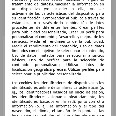
tratamiento de datos:Almacenar la información en
un dispositivo y/o acceder a ella, Analizar
activamente las características del dispositivo para
su identificación, Comprender al público a través de
estadísticas o a través de la combinación de datos
procedentes de diferentes fuentes, Crear perfiles
para publicidad personalizada, Crear un perfil para
personalizar el contenido, Desarrollo y mejora de los
Citroen C4
servicios, Medir el rendimiento de la publicidad,
Picasso 1.6e-HDi
Medir el rendimiento del contenido, Uso de datos
Intensive 115
limitados con el objetivo de seleccionar el contenido,
Uso de datos limitados para seleccionar anuncios
básicos, Uso de perfiles para la selección de
€ 11.990
contenido personalizado, Utilizar datos de
localización geográfica precisa, Utilizar perfiles para
Sin
comparación
seleccionar la publicidad personalizada
Las cookies, los identificadores de dispositivos o los
11/2014
70.875 km
Diésel
85 kW (116 CV)
identificadores online de similares características (p.
Garantia, Manos libres, Airbags laterales, USB, Isofix, Bluetooth, Climatizador automático, Control de tracción
ej., los identificadores basados en inicio de sesión,
los identificadores asignados aleatoriamente, los
identificadores basados en la red), junto con otra
información (p. ej., la información y el tipo del
navegador, el idioma, el tamaño de la pantalla, las
DC MOTORS
tecnologías compatibles, etc.), pueden almacenarse