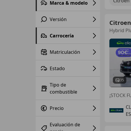
Citroen
Marca & modelo
Versión
Citroen
Hybrid Pl
Carrocería
Matriculación
Estado
35
Tipo de
combustible
¡STOCK FU
C
Precio
E
Evaluación de