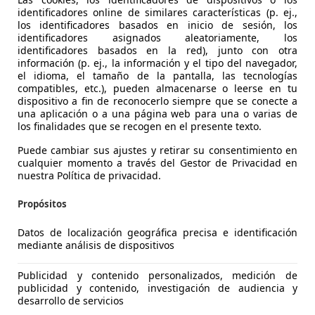
identificadores online de similares características (p. ej.,
los identificadores basados en inicio de sesión, los
identificadores asignados aleatoriamente, los
identificadores basados en la red), junto con otra
información (p. ej., la información y el tipo del navegador,
el idioma, el tamaño de la pantalla, las tecnologías
compatibles, etc.), pueden almacenarse o leerse en tu
dispositivo a fin de reconocerlo siempre que se conecte a
 C4
una aplicación o a una página web para una o varias de
los finalidades que se recogen en el presente texto.
i Cool
Puede cambiar sus ajustes y retirar su consentimiento en
€ 5.700
cualquier momento a través del Gestor de Privacidad en
Sin
comparaci
nuestra Política de privacidad.
Propósitos
Datos de localización geográfica precisa e identificación
mediante análisis de dispositivos
01/2010
160.000 km
Ga
Publicidad y contenido personalizados, medición de
publicidad y contenido, investigación de audiencia y
 Climatizador automático, ABS, MP3, Faros antiniebla, Airba
desarrollo de servicios