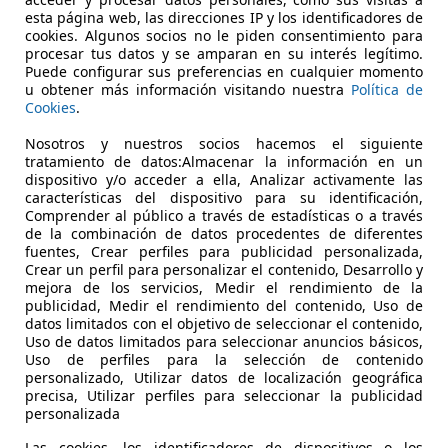
esta página web, las direcciones IP y los identificadores de
€ 10.490
cookies. Algunos socios no le piden consentimiento para
Sin
compara
procesar tus datos y se amparan en su interés legítimo.
Puede configurar sus preferencias en cualquier momento
u obtener más información visitando nuestra
Política de
Cookies
.
Nosotros y nuestros socios hacemos el siguiente
tratamiento de datos:Almacenar la información en un
dispositivo y/o acceder a ella, Analizar activamente las
06/2021
69.383 km
Gas
características del dispositivo para su identificación,
Comprender al público a través de estadísticas o a través
 GRANADA- - Chana
de la combinación de datos procedentes de diferentes
fuentes, Crear perfiles para publicidad personalizada,
 Granada
Crear un perfil para personalizar el contenido, Desarrollo y
mejora de los servicios, Medir el rendimiento de la
publicidad, Medir el rendimiento del contenido, Uso de
datos limitados con el objetivo de seleccionar el contenido,
Uso de datos limitados para seleccionar anuncios básicos,
Uso de perfiles para la selección de contenido
personalizado, Utilizar datos de localización geográfica
precisa, Utilizar perfiles para seleccionar la publicidad
personalizada
Las cookies, los identificadores de dispositivos o los