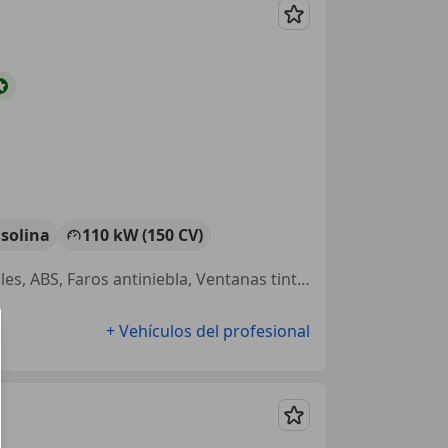
Guardar
solina
110 kW (150 CV)
Garantia, Faros de xenon, Elevalunas eléctrico, Alarma, Airbags laterales, ABS, Faros antiniebla, Ventanas tintadas
+ Vehículos del profesional
Guardar