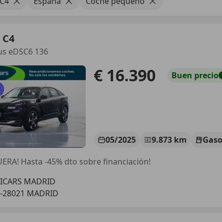
 C4
España
Coche pequeño
 C4
us eDSC6 136
€ 16.390
Buen
precio
05/2025
9.873 km
Gaso
ERA! Hasta -45% dto sobre financiación!
LICARS MADRID
S-28021 MADRID