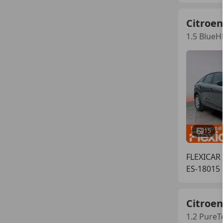
Citroen
1.5 BlueH
15
FLEXICAR
ES-18015
Citroen
1.2 PureT