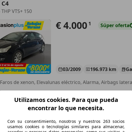
 C4
6 THP VTS+ 150
€ 4.000
1
Súper
oferta
03/2009
196.973 km
Ga
CASIONPLUS IGUALADA
Utilizamos cookies. Para que pueda
-08700 Igualada
encontrar lo que necesita.
 C4
Con su consentimiento, nosotros y nuestros 263 socios
usamos cookies o tecnologías similares para almacenar,
ech Feel S&S 130
acceder y procesar datos personales, como sus visitas a