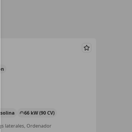
Guardar
ón
solina
66 kW (90 CV)
gs laterales, Ordenador