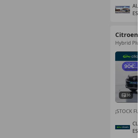
A
ES
Citroen
Hybrid Pl
36
¡STOCK FU
C
E