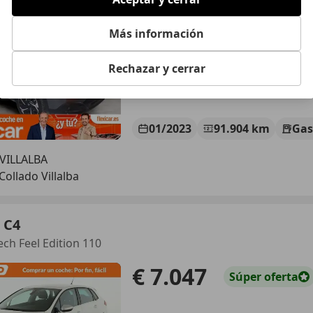
€ 9.990
Súper
oferta
Más información
Rechazar y cerrar
01/2023
91.904 km
Gas
 VILLALBA
Collado Villalba
 C4
ech Feel Edition 110
€ 7.047
Súper
oferta