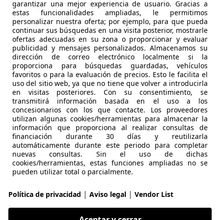
garantizar una mejor experiencia de usuario. Gracias a
estas funcionalidades ampliadas, le permitimos
 C4
personalizar nuestra oferta; por ejemplo, para que pueda
continuar sus búsquedas en una visita posterior, mostrarle
DI S&S Feel Pack EAT8 130
ofertas adecuadas en su zona o proporcionar y evaluar
publicidad y mensajes personalizados. Almacenamos su
€ 12.470
dirección de correo electrónico localmente si la
Súper
oferta
proporciona para búsquedas guardadas, vehículos
favoritos o para la evaluación de precios. Esto le facilita el
uso del sitio web, ya que no tiene que volver a introducirla
en visitas posteriores. Con su consentimiento, se
transmitirá información basada en el uso a los
concesionarios con los que contacte. Los proveedores
utilizan algunas cookies/herramientas para almacenar la
información que proporciona al realizar consultas de
01/2022
75.591 km
Dié
financiación durante 30 días y reutilizarla
automáticamente durante este periodo para completar
 GRANADA- - Chana
nuevas consultas. Sin el uso de dichas
cookies/herramientas, estas funciones ampliadas no se
 Granada
pueden utilizar total o parcialmente.
|
|
Política de privacidad
Aviso legal
Vendor List
 C4
ech Feel Pack S&S 130
Aceptar y cerrar