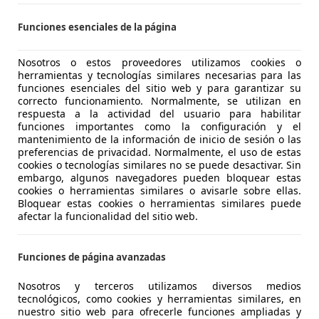
UTOMOVILES PONZSPORT UTIEL
Funciones esenciales de la página
-46300 UTIEL
Nosotros o estos proveedores utilizamos cookies o
herramientas y tecnologías similares necesarias para las
 C4
funciones esenciales del sitio web y para garantizar su
us eDSC6 136
correcto funcionamiento. Normalmente, se utilizan en
respuesta a la actividad del usuario para habilitar
€ 16.790
funciones importantes como la configuración y el
Buen
precio
mantenimiento de la información de inicio de sesión o las
preferencias de privacidad. Normalmente, el uso de estas
cookies o tecnologías similares no se puede desactivar. Sin
embargo, algunos navegadores pueden bloquear estas
cookies o herramientas similares o avisarle sobre ellas.
Bloquear estas cookies o herramientas similares puede
afectar la funcionalidad del sitio web.
05/2025
8.082 km
Gaso
ERA! Hasta -45% dto sobre financiación!
Funciones de página avanzadas
LICARS MADRID
Nosotros y terceros utilizamos diversos medios
tecnológicos, como cookies y herramientas similares, en
S-28021 MADRID
nuestro sitio web para ofrecerle funciones ampliadas y