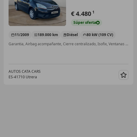
€ 4.480
1
Súper
oferta
11/2009
189.000 km
Diésel
80 kW (109 CV)
Garantia, Airbag acompañante, Cierre centralizado, Isofix, Ventanas tintadas, Aire Acondicionado, Ordenador, CD
AUTOS CATA CARS
ES-41710 Utrera
Guar