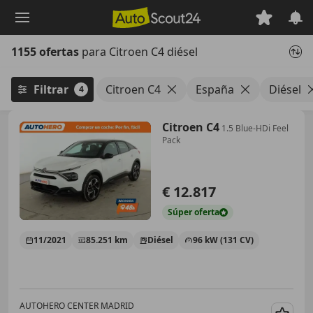
Saltar
al
contenido
1155 ofertas
para Citroen C4 diésel
principal
Filtrar
Citroen C4
España
Diésel
4
Citroen C4
1.5 Blue-HDi Feel
Pack
€ 12.817
Súper
oferta
11/2021
85.251 km
Diésel
96 kW (131 CV)
AUTOHERO CENTER MADRID