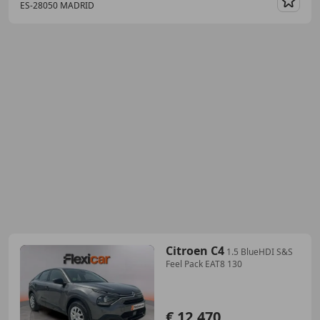
ES-28050 MADRID
Guar
Citroen C4
1.5 BlueHDI S&S
Feel Pack EAT8 130
€ 12.470