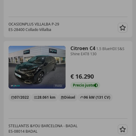
OCASIONPLUS VILLALBA P-29
ES-28400 Collado Villalba
Guar
Citroen C4
1.5 BlueHDI S&S
Shine EAT8 130
€ 16.290
Precio
justo
07/2022
28.061 km
Diésel
96 kW (131 CV)
STELLANTIS &YOU BARCELONA - BADAL
ES-08014 BADAL
Guar