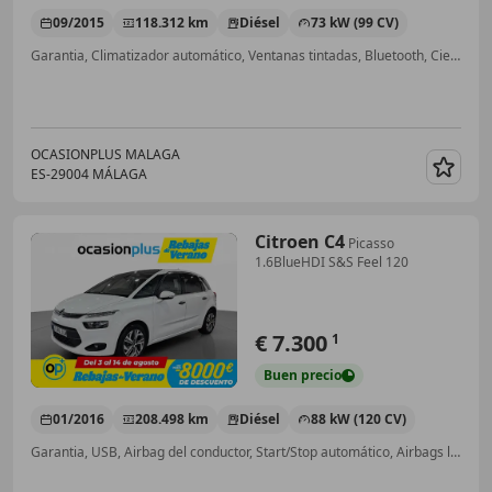
09/2015
118.312 km
Diésel
73 kW (99 CV)
Garantia, Climatizador automático, Ventanas tintadas, Bluetooth, Cierre centralizado, USB, Elevalunas eléctrico, Airbags laterales
OCASIONPLUS MALAGA
ES-29004 MÁLAGA
Guar
Citroen C4
Picasso
1.6BlueHDI S&S Feel 120
€ 7.300
1
Buen
precio
01/2016
208.498 km
Diésel
88 kW (120 CV)
Garantia, USB, Airbag del conductor, Start/Stop automático, Airbags laterales, Control de tracción, Airbag acompañante, Faros antiniebla