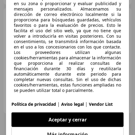
en su zona o proporcionar y evaluar publicidad y
mensajes personalizados. Almacenamos su
dirección de correo electrónico localmente si la
Citroen C4
1.6BlueHDI S&S
proporciona para búsquedas guardadas, vehículos
Feel Edition 120
favoritos o para la evaluación de precios. Esto le
facilita el uso del sitio web, ya que no tiene que
volver a introducirla en visitas posteriores. Con su
consentimiento, se transmitirá información basada
€ 7.904
en el uso a los concesionarios con los que contacte.
Los proveedores utilizan algunas
Buen
precio
cookies/herramientas para almacenar la información
que proporciona al realizar consultas de
04/2016
111.592 km
Diésel
88 kW (120 CV)
financiación durante 30 días y reutilizarla
Garantia, Airbags laterales, Ventanas tintadas, USB, Bluetooth, Llantas de aleación, ABS, Control de tracción
automáticamente durante este periodo para
completar nuevas consultas. Sin el uso de dichas
cookies/herramientas, estas funciones ampliadas no
se pueden utilizar total o parcialmente.
AUTOHERO CENTER MADRID
|
|
Política de privacidad
Aviso legal
Vendor List
ES-28050 MADRID
Guar
Aceptar y cerrar
Más información