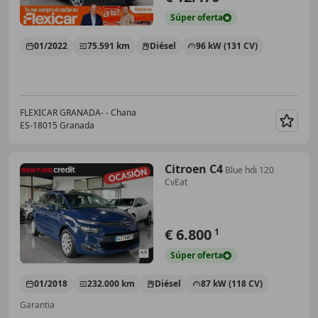
Súper
oferta
01/2022
75.591 km
Diésel
96 kW (131 CV)
FLEXICAR GRANADA- - Chana
ES-18015 Granada
Guar
Citroen C4
Blue hdi 120
CvEat
€ 6.800
1
Súper
oferta
01/2018
232.000 km
Diésel
87 kW (118 CV)
Garantia