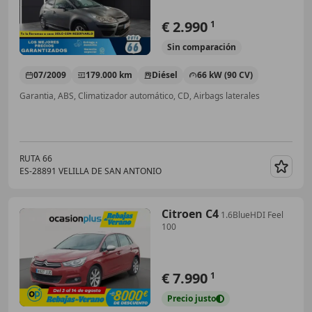
€ 2.990
1
Sin
comparación
07/2009
179.000 km
Diésel
66 kW (90 CV)
Garantia, ABS, Climatizador automático, CD, Airbags laterales
RUTA 66
ES-28891 VELILLA DE SAN ANTONIO
Guar
Citroen C4
1.6BlueHDI Feel
100
€ 7.990
1
Precio
justo