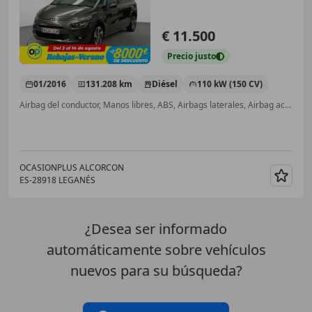
€ 11.500
Precio
justo
01/2016
131.208 km
Diésel
110 kW (150 CV)
Airbag del conductor, Manos libres, ABS, Airbags laterales, Airbag acompañante, Bluetooth, USB, Control de tracción
OCASIONPLUS ALCORCON
ES-28918 LEGANÉS
Guar
¿Desea ser informado
automáticamente sobre vehículos
nuevos para su búsqueda?