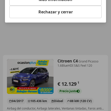
Rechazar y cerrar
Citroen C4
Grand Picasso
1.6BlueHDI S&S Feel 120
€ 12.129
1
Precio
justo
04/2017
105.436 km
Diésel
88 kW (120 CV)
Airbag del conductor, Airbags laterales, Ventanas tintadas, Faros antiniebla, ABS, Bluetooth, Climatizador automático, Airbag acompañante