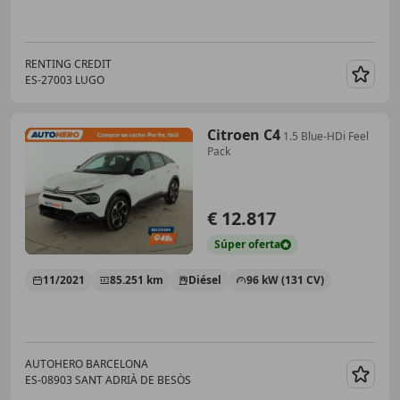
RENTING CREDIT
ES-27003 LUGO
Guar
Citroen C4
1.5 Blue-HDi Feel
Pack
€ 12.817
Súper
oferta
11/2021
85.251 km
Diésel
96 kW (131 CV)
AUTOHERO BARCELONA
ES-08903 SANT ADRIÀ DE BESÒS
Guar