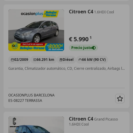
Citroen C4
1.6HDI Cool
€ 5.990
1
Precio
justo
02/2009
66.291 km
Diésel
66 kW (90 CV)
Garantia, Climatizador automático, CD, Cierre centralizado, Airbags laterales
OCASIONPLUS BARCELONA
ES-08227 TERRASSA
Guar
Citroen C4
Grand Picasso
1.6HDI Cool