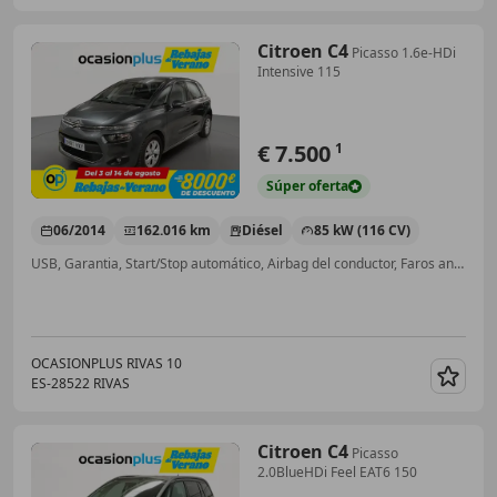
Citroen C4
Picasso 1.6e-HDi
Intensive 115
€ 7.500
1
Súper
oferta
06/2014
162.016 km
Diésel
85 kW (116 CV)
USB, Garantia, Start/Stop automático, Airbag del conductor, Faros antiniebla, Bluetooth, Climatizador automático, Airbag acompañante
OCASIONPLUS RIVAS 10
ES-28522 RIVAS
Guar
Citroen C4
Picasso
2.0BlueHDi Feel EAT6 150