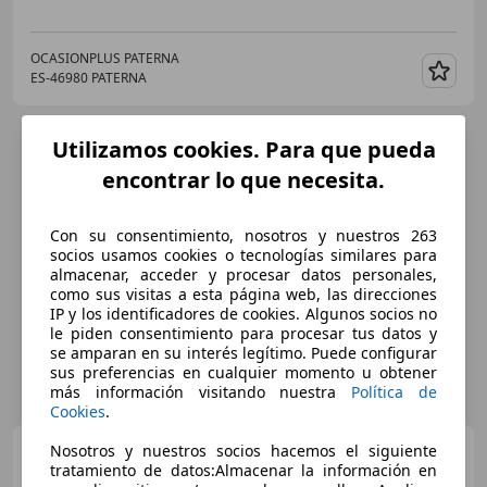
OCASIONPLUS PATERNA
ES-46980 PATERNA
Guar
Utilizamos cookies. Para que pueda
encontrar lo que necesita.
Con su consentimiento, nosotros y nuestros 263
socios usamos cookies o tecnologías similares para
almacenar, acceder y procesar datos personales,
como sus visitas a esta página web, las direcciones
IP y los identificadores de cookies. Algunos socios no
le piden consentimiento para procesar tus datos y
se amparan en su interés legítimo. Puede configurar
sus preferencias en cualquier momento u obtener
más información visitando nuestra
Política de
Cookies
.
Citroen C4
Nosotros y nuestros socios hacemos el siguiente
1.6e-HDi
tratamiento de datos:Almacenar la información en
Collection 110