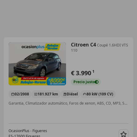
Citroen C4
Coupé 1.6HDI VTS
110
€ 3.990
1
Precio
justo
02/2008
181.927 km
Diésel
80 kW (109 CV)
Garantia, Climatizador automático, Faros de xenon, ABS, CD, MP3, Sensor de lluvia
OcasionPlus - Figueres
ES-17600 Figueres