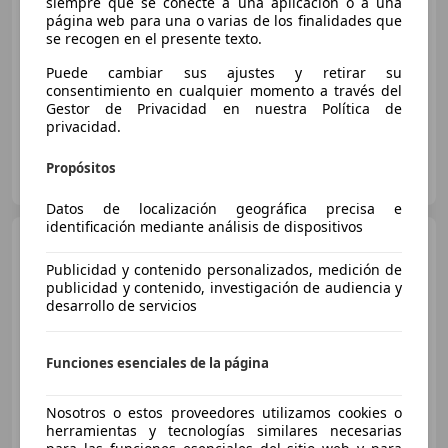
Precio
justo
siempre que se conecte a una aplicación o a una
página web para una o varias de los finalidades que
se recogen en el presente texto.
05/2016
128.956 km
Diésel
73 kW (99 CV)
Garantia, Climatizador automático, Ventanas tintadas, Control de tracción, Bluetooth, Airbags laterales, Cierre centralizado, ABS
Puede cambiar sus ajustes y retirar su
consentimiento en cualquier momento a través del
Gestor de Privacidad en nuestra Política de
privacidad.
GRUPO TERRY
Propósitos
ES-41007 SEVILLA
Guar
Datos de localización geográfica precisa e
identificación mediante análisis de dispositivos
Citroen C4
Grand
Spacetourer 1.5BlueHDI S&S Live
Publicidad y contenido personalizados, medición de
130
publicidad y contenido, investigación de audiencia y
desarrollo de servicios
€ 9.912
Súper
oferta
Funciones esenciales de la página
11/2019
147.202 km
Diésel
96 kW (131 CV)
Nosotros o estos proveedores utilizamos cookies o
herramientas y tecnologías similares necesarias
USB, ABS, Airbag del conductor, Bluetooth, Control de tracción, Airbags laterales, Faros antiniebla, Climatizador automático