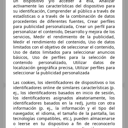
un dispositivo y/o acceder a ella, Analizar
activamente las características del dispositivo para
su identificación, Comprender al público a través de
€ 6.590
1
estadísticas o a través de la combinación de datos
procedentes de diferentes fuentes, Crear perfiles
Precio
justo
para publicidad personalizada, Crear un perfil para
personalizar el contenido, Desarrollo y mejora de los
servicios, Medir el rendimiento de la publicidad,
10/2012
144.015 km
Diésel
82 kW (111 CV)
Medir el rendimiento del contenido, Uso de datos
USB, Airbag del conductor, Garantia, Isofix, Bluetooth, Climatizador automático, CD, Control de tracción
limitados con el objetivo de seleccionar el contenido,
Uso de datos limitados para seleccionar anuncios
básicos, Uso de perfiles para la selección de
contenido personalizado, Utilizar datos de
localización geográfica precisa, Utilizar perfiles para
OCASIONPLUS MOSTOLES
seleccionar la publicidad personalizada
ES-28935 MOSTOLES
Guar
Las cookies, los identificadores de dispositivos o los
identificadores online de similares características (p.
ej., los identificadores basados en inicio de sesión,
Citroen C4
1.6BlueHDI Live
los identificadores asignados aleatoriamente, los
Edition 100
identificadores basados en la red), junto con otra
información (p. ej., la información y el tipo del
navegador, el idioma, el tamaño de la pantalla, las
tecnologías compatibles, etc.), pueden almacenarse
€ 7.990
o leerse en tu dispositivo a fin de reconocerlo