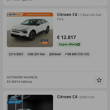
Guar
Citroen C4
1.5 Blue-HDi Feel
Pack
€ 12.817
Súper
oferta
11/2021
85.251 km
Diésel
96 kW (131 CV)
AUTOHERO VALENCIA
ES-46014 Valencia
Guar
Citroen C4
1.6HDI Cool