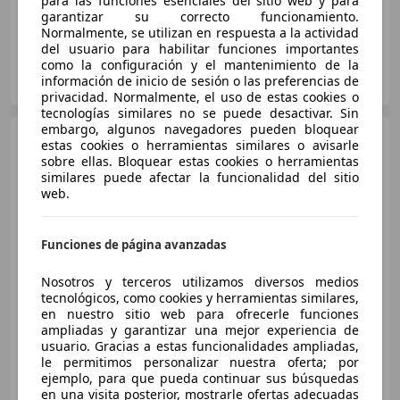
para las funciones esenciales del sitio web y para
garantizar su correcto funcionamiento.
Normalmente, se utilizan en respuesta a la actividad
del usuario para habilitar funciones importantes
como la configuración y el mantenimiento de la
OCASIONPLUS CASTELLÓN - VILLAREAL
información de inicio de sesión o las preferencias de
ES-12550 ALMASSORA
Guar
privacidad. Normalmente, el uso de estas cookies o
tecnologías similares no se puede desactivar. Sin
embargo, algunos navegadores pueden bloquear
Citroen C4
Spacetourer
estas cookies o herramientas similares o avisarle
1.6BlueHDI S&S Feel EAT6 120
sobre ellas. Bloquear estas cookies o herramientas
similares puede afectar la funcionalidad del sitio
web.
€ 11.990
Precio
justo
Funciones de página avanzadas
06/2018
96.039 km
Diésel
88 kW (120 CV)
Nosotros y terceros utilizamos diversos medios
¡STOCK FUERA! Hasta -45% dto sobre financiación!
tecnológicos, como cookies y herramientas similares,
en nuestro sitio web para ofrecerle funciones
ampliadas y garantizar una mejor experiencia de
usuario. Gracias a estas funcionalidades ampliadas,
le permitimos personalizar nuestra oferta; por
CLICARS MADRID
ejemplo, para que pueda continuar sus búsquedas
ES-28021 MADRID
Guar
en una visita posterior, mostrarle ofertas adecuadas